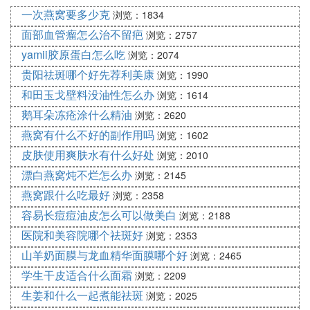
2至3次即可，保持肌肤白皙润滑！
一次燕窝要多少克
浏览：1834
PS：痘痘肌的女生，最好是在敷完面膜之后及时清
面部血管瘤怎么治不留疤
浏览：2757
洗，让肌肤更自由的呼吸。
yamii胶原蛋白怎么吃
浏览：2074
3、多吃水果
贵阳祛斑哪个好先荐利美康
浏览：1990
尤其是含维生素A,C,E多的水果，一定要多吃，可以
和田玉戈壁料没油性怎么办
浏览：1614
抗氧化，抗衰老，是每个爱美的女孩必须有的护肤食
鹅耳朵冻疮涂什么精油
浏览：2620
谱，这样就可以做到不化妆皮肤也很好的哦。
诸如含维A多的苹果、樱桃、西瓜、枇杷等，含维C
燕窝有什么不好的副作用吗
浏览：1602
多的葡萄、猕猴桃、芒果等，含维E多的酸枣、番
皮肤使用爽肤水有什么好处
浏览：2010
茄、橙子等。
漂白燕窝炖不烂怎么办
浏览：2145
4、睡眠充足
燕窝跟什么吃最好
浏览：2358
一餐不吃没大碍，身体内的营养素能够储存，但一晚
容易长痘痘油皮怎么可以做美白
浏览：2188
没睡，隔天肯定露出倦容，因为睡眠无法存放，补眠
医院和美容院哪个祛斑好
浏览：2353
其实是补不回来的。在我们睡着3小时后，身体会分
山羊奶面膜与龙血精华面膜哪个好
泌生长荷尔蒙，一天的身体和肌肤再生，大约花上6
浏览：2465
小时。建议12点半之前上床睡觉，这样不用腮红口
学生干皮适合什么面霜
浏览：2209
红，气色都会特别好哦。
生姜和什么一起煮能祛斑
浏览：2025
5、坚持防晒