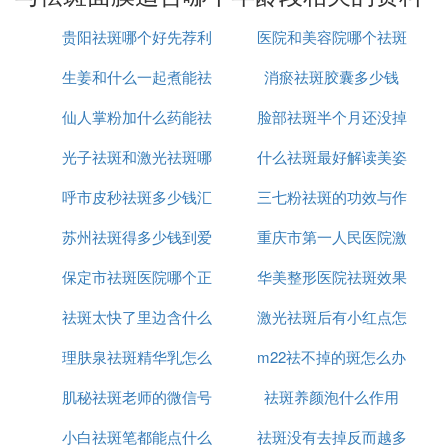
皮肤细胞会逐渐氧化，导致肌肤代谢慢排斥难，皮肤
贵阳祛斑哪个好先荐利
医院和美容院哪个祛斑
色素沉积，让你长久反复的长斑。
为什么用了有些祛斑产品会反弹？
生姜和什么一起煮能祛
美康
消瘀祛斑胶囊多少钱
好
先弄明白关键问题，就是你的肤质是不是容易长斑的
那种？祛斑之后你有没有对你的肤质进行正确保养？
仙人掌粉加什么药能祛
斑
脸部祛斑半个月还没掉
不要误认为把斑去掉了就万事大吉，可能你长的就是
光子祛斑和激光祛斑哪
斑
什么祛斑最好解读美姿
痂怎么办
这种死皮赖脸的活性斑。
有一点你要注意，如果活性斑长在脸上超过3年以
呼市皮秒祛斑多少钱汇
个更安全
三七粉祛斑的功效与作
尔
上，就会慢慢转为真皮斑，越久越难去掉。祛斑不要
苏州祛斑得多少钱到爱
仁京美
重庆市第一人民医院激
用是什么
通过特殊方法
因为活性斑的问题没有解决，去掉了还是一样会生长
保定市祛斑医院哪个正
思特简介
华美整形医院祛斑效果
光祛斑怎么样
反弹。有些姐妹觉得特殊方法剥离效果明显，反弹后
又反复祛除，这反而会加重对皮肤伤害。
祛斑太快了里边含什么
规
激光祛斑后有小红点怎
怎么样
理肤泉祛斑精华乳怎么
成分
m22祛不掉的斑怎么办
么回事
相信生活当中每个女性都希望自己有好的肌肤，但是
几乎不光是天生丽质，更多的是出生后的护肤习惯，
肌秘祛斑老师的微信号
用
祛斑养颜泡什么作用
所以养成好的护肤习惯才能够轻松拥有好的肌肤，有
小白祛斑笔都能点什么
是多少
祛斑没有去掉反而越多
句俗话，相由心生，好的习惯不仅让我们整个肤色、