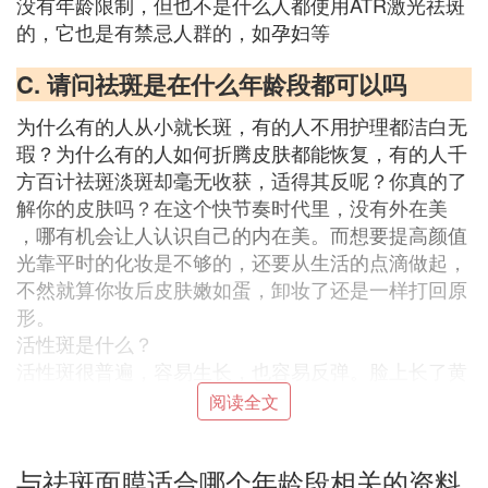
没有年龄限制，但也不是什么人都使用ATR激光祛斑
的，它也是有禁忌人群的，如孕妇等
C. 请问祛斑是在什么年龄段都可以吗
为什么有的人从小就长斑，有的人不用护理都洁白无
瑕？为什么有的人如何折腾皮肤都能恢复，有的人千
方百计祛斑淡斑却毫无收获，适得其反呢？你真的了
解你的皮肤吗？在这个快节奏时代里，没有外在美
，哪有机会让人认识自己的内在美。而想要提高颜值
光靠平时的化妆是不够的，还要从生活的点滴做起，
不然就算你妆后皮肤嫩如蛋，卸妆了还是一样打回原
形。
活性斑是什么？
活性斑很普遍，容易生长，也容易反弹。脸上长了黄
褐斑，妊娠斑，日晒斑的活性斑中一种，那你可能遇
阅读全文
到了以下某些问题。
随着年龄变化，生活工作压力，不良的作息习惯，加
与祛斑面膜适合哪个年龄段相关的资料
上身体内分泌因素及外界环境因素影响。原本健康的