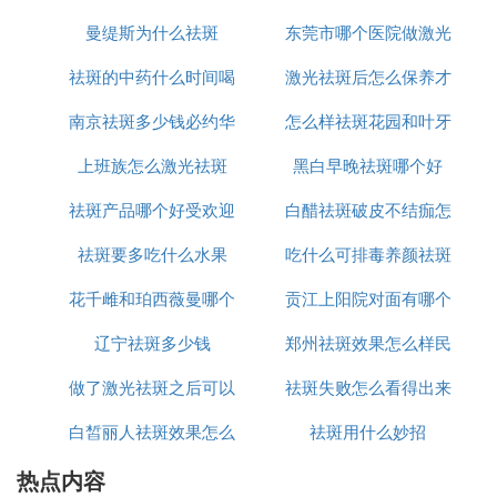
生陈代谢保持健康的状态，更重要的是能形成自制能
曼缇斯为什么祛斑
东莞市哪个医院做激光
怎么办
力，保持一种对生活，对自己的宠爱。
那么下面我们就来看看这5条优质护肤习惯，只要肯
祛斑的中药什么时间喝
激光祛斑后怎么保养才
祛斑好
坚持，不化妆皮肤也越来越漂亮哦！
南京祛斑多少钱必约华
最好
怎么样祛斑花园和叶牙
恢复的好
1、彻底清洁面部并且卸妆
女孩子们出门都喜欢化妆，化妆也是每个女孩子的必
上班族怎么激光祛斑
美n高效
黑白早晚祛斑哪个好
备功课，但是有些女孩子只是注重化妆，却不注重面
祛斑产品哪个好受欢迎
白醋祛斑破皮不结痂怎
部的清洁，化妆品涂在脸上确实可以让我们变得好
看，但是不卸妆就会让肌肤越来越糟糕！
祛斑要多吃什么水果
美姿尔
吃什么可排毒养颜祛斑
么办
所以晚上睡觉之前一定要先卸妆，然后再用洗面奶彻
底的把脸洗干净，这样才可以保持好肌肤。
花千雌和珀西薇曼哪个
贡江上阳院对面有哪个
2、敷面膜
辽宁祛斑多少钱
祛斑好用
郑州祛斑效果怎么样民
店可以祛斑
面膜各种各样，最基本的作用就是给肌肤补水，而女
生在敷面膜的时候，要掌握好频率和时间，因为肌肤
做了激光祛斑之后可以
祛斑失败怎么看得出来
众听过美莱
吸收营养物质的能力有限，若是每天都敷面膜，也可
白皙丽人祛斑效果怎么
吃什么
祛斑用什么妙招
能会出现面膜上的肌肤的精华不能被完全吸收，残留
在肌肤表面，反倒给肌肤带来不小的负担，可能打破
热点内容
样
肌肤的稳定屏障。所以，建议女生敷面膜最好是一周