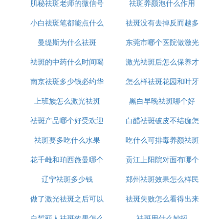
肌秘祛斑老师的微信号
用
祛斑养颜泡什么作用
小白祛斑笔都能点什么
是多少
祛斑没有去掉反而越多
曼缇斯为什么祛斑
东莞市哪个医院做激光
怎么办
祛斑的中药什么时间喝
激光祛斑后怎么保养才
祛斑好
南京祛斑多少钱必约华
最好
怎么样祛斑花园和叶牙
恢复的好
上班族怎么激光祛斑
美n高效
黑白早晚祛斑哪个好
祛斑产品哪个好受欢迎
白醋祛斑破皮不结痂怎
祛斑要多吃什么水果
美姿尔
吃什么可排毒养颜祛斑
么办
花千雌和珀西薇曼哪个
贡江上阳院对面有哪个
辽宁祛斑多少钱
祛斑好用
郑州祛斑效果怎么样民
店可以祛斑
做了激光祛斑之后可以
祛斑失败怎么看得出来
众听过美莱
白皙丽人祛斑效果怎么
吃什么
祛斑用什么妙招