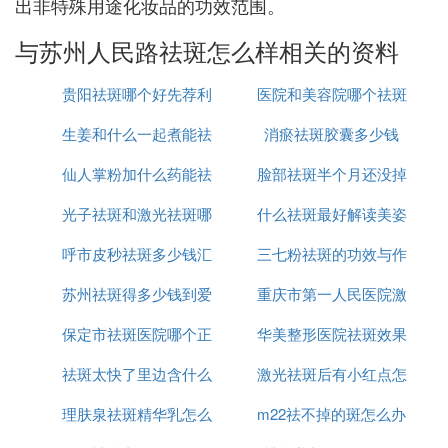
出非特殊用途化妆品的功效范围。
与苏州人民路祛斑怎么样相关的资料
贵阳祛斑哪个好先荐利
医院和美容院哪个祛斑
生姜和什么一起煮能祛
美康
消瘀祛斑胶囊多少钱
好
仙人掌粉加什么药能祛
斑
脸部祛斑半个月还没掉
光子祛斑和激光祛斑哪
斑
什么祛斑最好解读美姿
痂怎么办
呼市皮秒祛斑多少钱汇
个更安全
三七粉祛斑的功效与作
尔
苏州祛斑得多少钱到爱
仁京美
重庆市第一人民医院激
用是什么
保定市祛斑医院哪个正
思特简介
华美整形医院祛斑效果
光祛斑怎么样
祛斑太快了里边含什么
规
激光祛斑后有小红点怎
怎么样
理肤泉祛斑精华乳怎么
成分
m22祛不掉的斑怎么办
么回事