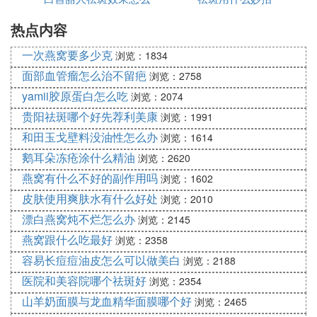
热点内容
样
一次燕窝要多少克
浏览：1834
面部血管瘤怎么治不留疤
浏览：2758
yamii胶原蛋白怎么吃
浏览：2074
贵阳祛斑哪个好先荐利美康
浏览：1991
和田玉戈壁料没油性怎么办
浏览：1614
鹅耳朵冻疮涂什么精油
浏览：2620
燕窝有什么不好的副作用吗
浏览：1602
皮肤使用爽肤水有什么好处
浏览：2010
漂白燕窝炖不烂怎么办
浏览：2145
燕窝跟什么吃最好
浏览：2358
容易长痘痘油皮怎么可以做美白
浏览：2188
医院和美容院哪个祛斑好
浏览：2354
山羊奶面膜与龙血精华面膜哪个好
浏览：2465