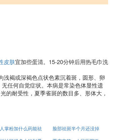
性皮肤
宜加些蛋清。15-20分钟后用热毛巾洗
为浅褐或深褐色点状色素沉着斑，圆形、卵
。无任何自觉症状。本病是常染色体显性遗
日光的耐受性，夏季雀斑的数目多、形体大，
人掌粉加什么药能祛
脸部祛斑半个月还没掉