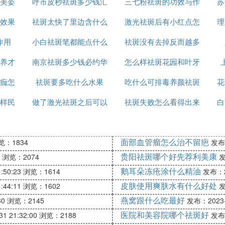
美姿
呼市皮秒祛斑多少钱汇
斑
三七粉祛斑的功效与作
苏
效果
祛斑太快了里边含什么
仁京美
激光祛斑后有小红点怎
用是什么
理
作用
小白祛斑笔都能点什么
成分
祛斑没有去掉反而越多
么回事
养才
南京祛斑多少钱必约华
怎么样祛斑花园和叶牙
怎么办
痂怎
祛斑要多吃什么水果
美n高效
吃什么可排毒养颜祛斑
花
样民
做了激光祛斑之后可以
祛斑失败怎么看得出来
白
吃什么
面部血管瘤怎么治不留疤
览：1834
发布：
贵阳祛斑哪个好先荐利美康
浏览：2074
发
鹅耳朵冻疮涂什么精油
:50:23
浏览：1614
发布：20
皮肤使用爽肤水有什么好处
:44:11
浏览：1602
发
燕窝跟什么吃最好
30
浏览：2145
发布：2023-0
医院和美容院哪个祛斑好
1 21:32:00
浏览：2188
发布：