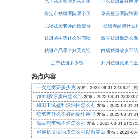
光子祛斑和激光祛斑哪
美康
什么祛斑最好解读
好
保定市祛斑医院哪个正
个更安全
华美整形医院祛斑
尔
肌秘祛斑老师的微信号
规
祛斑养颜泡什么
怎么样
祛斑的中药什么时间喝
是多少
激光祛斑后怎么保
祛斑产品哪个好受欢迎
最好
白醋祛斑破皮不结
恢复的好
辽宁祛斑多少钱
美姿尔
郑州祛斑效果怎么
么办
热点内容
众听过美莱
一次燕窝要多少克
发布：2023-08-31 22:08:21
浏
yamii胶原蛋白怎么吃
发布：2023-08-31 22:00:07
和田玉戈壁料没油性怎么办
发布：2023-08-31 21
燕窝有什么不好的副作用吗
发布：2023-08-31 21
漂白燕窝炖不烂怎么办
发布：2023-08-31 21:37:
容易长痘痘油皮怎么可以做美白
发布：2023-08-3