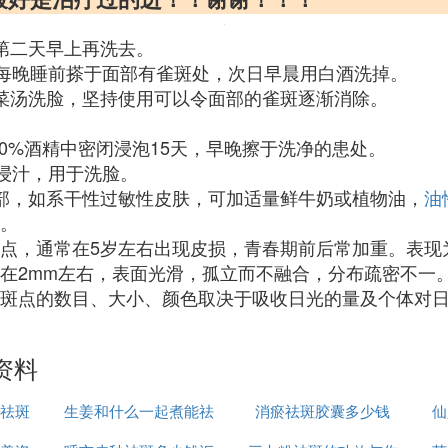
第二天早上再洗去。
，每晚睡前搽于面部有雀斑处，次日早晨用白酒洗掉。
菜汤洗脸，坚持使用可以令面部的雀斑逐渐消除。
50%酒精中密闭浸泡15天，早晚擦于洗净的患处。
滤浸汁，用于洗脸。
部，如系干性过敏性皮肤，可加适量鲜牛奶或植物油，
油
。
点，通常在5岁左右出现皮损，青春期前后常加重。表现
在2mm左右，表面光滑，孤立而不融合，分布疏密不一
斑点的数目、大小、颜色取决于吸收日光的量及个体对
资料
祛斑
生姜和什么一起煮能祛
消瘀祛斑胶囊多少钱
仙