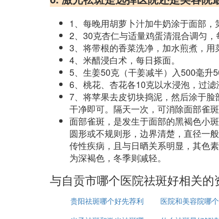
1、每晚用胡萝卜汁加牛奶涂于面部，
2、30克杏仁与适量鸡蛋清混合调匀
3、将带根的香菜洗净，加水煎煮，用
4、米醋浸白术，每日搽面。
5、生姜50克（干姜减半）入500毫升
6、桃花、杏花各10克以水浸泡，过
7、将苹果去皮切块捣泥，然后涂于脸
干净即可。隔天一次，可消除面部雀斑
面部雀斑，是发生于面部的黑褐色小斑
圆形或不规则形，边界清楚，直径一般
传性疾病，且与日晒关系明显，其色素
为深褐色，冬季则减轻。
与自贡市哪个医院祛斑好相关的
贵阳祛斑哪个好先荐利
医院和美容院哪个