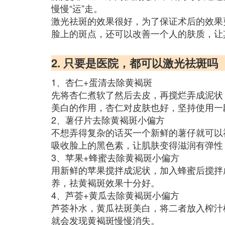
慢慢“运”走。
激光祛斑的效果很好，为了保证术后的效果
脸上的斑点，还可以改善一个人的肤质，让
2. 只要是医院，都可以激光祛斑吗
1、杏仁+蛋清去除黄褐斑
先将杏仁煮软了然后去皮，再搅烂弄成泥状
美白的作用，杏仁对皮肤也好，坚持使用一
2、薯仔片去除黄褐斑小偏方
不想弄得复杂的话买一个新鲜的薯仔就可以
吸收脸上的黑色素，让肌肤变得滋润有弹性
3、苹果+蜂蜜去除黄褐斑小偏方
用新鲜的苹果搅拌成泥状，加入蜂蜜后搅拌
养，祛黄褐斑效果十分好。
4、芦荟+黄瓜去除黄褐斑小偏方
芦荟补水，黄瓜祛斑美白，将二者放入榨汁
就会发现黄褐斑慢慢消失。