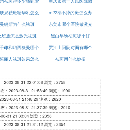
州祛斑得多少钱到爱
斑
重庆市第一人民医院激
痂怎么办
肤泉祛斑精华乳怎么
思特简介
m22祛不掉的斑怎么办
光祛斑怎么样
曼缇斯为什么祛斑
用
东莞市哪个医院做激光
上班族怎么激光祛斑
黑白早晚祛斑哪个好
祛斑好
千雌和珀西薇曼哪个
贡江上阳院对面有哪个
皙丽人祛斑效果怎么
祛斑好用
祛斑用什么妙招
店可以祛斑
样
2023-08-31 22:01:08
浏览：2758
布：2023-08-31 21:58:49
浏览：1990
23-08-31 21:48:29
浏览：2620
布：2023-08-31 21:37:39
浏览：2010
8-31 21:33:04
浏览：2358
2023-08-31 21:31:12
浏览：2354