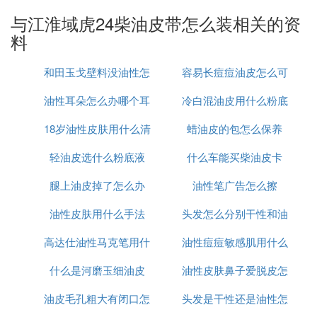
安装上，将发电机皮带的下方挂在曲轴齿轮上；具体
与江淮域虎24柴油皮带怎么装相关的资
的操作步骤如下：
料
1、先将发动机皮带轮安装上。
和田玉戈壁料没油性怎
容易长痘痘油皮怎么可
4. 柴油机皮带怎么安装
油性耳朵怎么办哪个耳
么办
冷白混油皮用什么粉底
以做美白
你先把皮带给，拉一下，松一下，在线套在一个带动
18岁油性皮肤用什么清
液好
蜡油皮的包怎么保养
的轮上，在吧另一个大力的，按在空气压缩机的轮上
不就行了，很简单的啦啦哈哈。。
轻油皮选什么粉底液
洁面膜
什么车能买柴油皮卡
5. dk4a柴油发动机皮带怎么装
腿上油皮掉了怎么办
油性笔广告怎么擦
这柴油版的才是工程老板的最爱，但是还是要必须解
油性皮肤用什么手法
头发怎么分别干性和油
决好冬季柴油发动机启动问题，不要在山上待了一夜
高达仕油性马克笔用什
油性痘痘敏感肌用什么
性
第二天打不着火了，那可就没人买了，一定要做好油
箱的保温和加热功能，只有这样才能让更多的人人愿
什么是河磨玉细油皮
么稀释液
油性皮肤鼻子爱脱皮怎
水乳
意使用柴油车。
油皮毛孔粗大有闭口怎
头发是干性还是油性怎
么回事
6. 江铃域虎JX4D24A5L正时怎么对