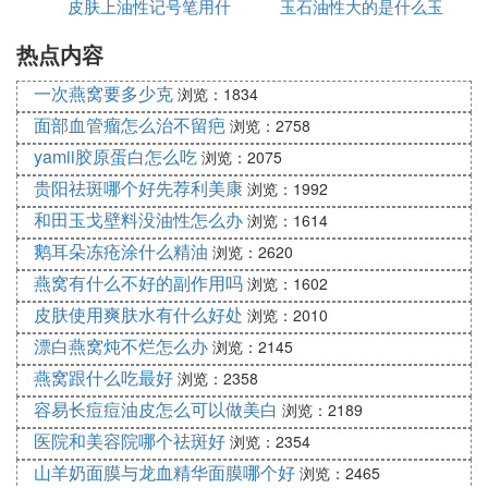
摘要 您好，您的咨询的问题我已经看到，请稍等片
皮肤上油性记号笔用什
玉石油性大的是什么玉
刻，马上为您解答。
热点内容
么能擦掉
9. 江铃域虎皮卡发动机皮带怎么安装
一次燕窝要多少克
浏览：1834
面部血管瘤怎么治不留疤
配备的标马发动机。双凸轮轴，16气门，正时链条传
浏览：2758
动，四缸高压共轨电控发动机，VGT增压器，电控水
yamii胶原蛋白怎么吃
浏览：2075
冷EGR系统。
贵阳祛斑哪个好先荐利美康
浏览：1992
和田玉戈壁料没油性怎么办
浏览：1614
10. 江铃域虎皮带怎样安装
鹅耳朵冻疮涂什么精油
浏览：2620
1,你可以先把皮带的一端放在小轮上,另着一端大的手
燕窝有什么不好的副作用吗
浏览：1602
动安装,方法很简单但是千万要注意别挤到手了!你可
皮肤使用爽肤水有什么好处
浏览：2010
以把大轮上的皮带先套上一半,然后再轻轻的转动轴,
漂白燕窝炖不烂怎么办
浏览：2145
这样皮带就可以安装上了,你可以放心不会损坏两边
燕窝跟什么吃最好
浏览：2358
轴的!希望你对有所帮助!
容易长痘痘油皮怎么可以做美白
浏览：2189
医院和美容院哪个祛斑好
浏览：2354
山羊奶面膜与龙血精华面膜哪个好
浏览：2465