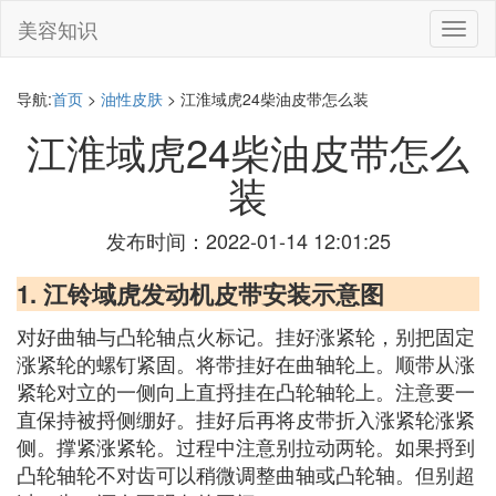
美容知识
切
换
导
航
导航:
首页
>
油性皮肤
> 江淮域虎24柴油皮带怎么装
江淮域虎24柴油皮带怎么
装
发布时间：2022-01-14 12:01:25
1. 江铃域虎发动机皮带安装示意图
对好曲轴与凸轮轴点火标记。挂好涨紧轮，别把固定
涨紧轮的螺钉紧固。将带挂好在曲轴轮上。顺带从涨
紧轮对立的一侧向上直捋挂在凸轮轴轮上。注意要一
直保持被捋侧绷好。挂好后再将皮带折入涨紧轮涨紧
侧。撑紧涨紧轮。过程中注意别拉动两轮。如果捋到
凸轮轴轮不对齿可以稍微调整曲轴或凸轮轴。但别超