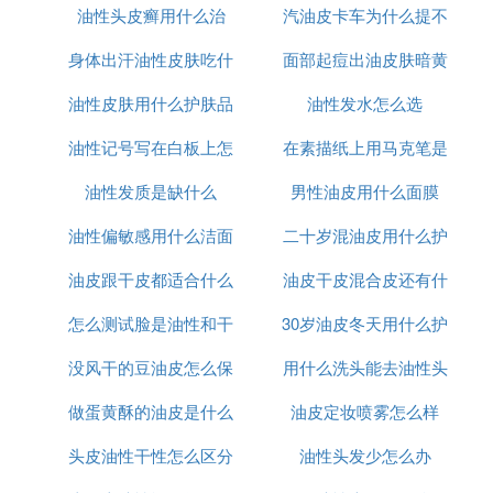
油性头皮癣用什么治
么上粉底
汽油皮卡车为什么提不
么判断
对正时,就是活塞的运动与气门的开启与关闭配合好,
身体出汗油性皮肤吃什
面部起痘出油皮肤暗黄
起速
各各车型都有正时标记或是特定的正时工具,至于如
何判断正时的正常嘛,如果有正时枪固然简单,如果没
油性皮肤用什么护肤品
么药
油性发水怎么选
怎么办
有,那就是试试发动机,急加速,急减速,怠速,中高低速,
油性记号写在白板上怎
可以祛痘
在素描纸上用马克笔是
发动机工作正常,没有回火,不放炮,动力强劲,油门反应
迅速,既已可判断为正时无异常!
油性发质是缺什么
么擦掉
水性和油性有什么区别
男性油皮用什么面膜
7. 谁有江铃域虎发动机皮带绕法图片
油性偏敏感用什么洁面
二十岁混油皮用什么护
安装江铃域虎发动机皮带，将江铃域虎发动机皮带的
油皮跟干皮都适合什么
油皮干皮混合皮还有什
肤品
下方挂在曲轴齿轮上，将江铃域虎发动机涨紧器弹簧
怎么测试脸是油性和干
防晒
30岁油皮冬天用什么护
么皮
螺丝拧紧，将江铃域虎发动机皮带的上方挂在发动机
皮带轮上；具体的操作步骤如下：
没风干的豆油皮怎么保
行
用什么洗头能去油性头
肤品
1、先将江铃域虎发动机皮带轮安装上。
做蛋黄酥的油皮是什么
存
油皮定妆喷雾怎么样
发
8. 江铃域虎发动机皮带安装示意图
头皮油性干性怎么区分
油性头发少怎么办