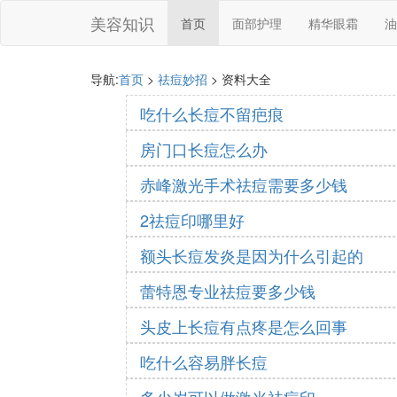
美容知识
首页
面部护理
精华眼霜
油
导航:
首页
>
祛痘妙招
> 资料大全
吃什么长痘不留疤痕
房门口长痘怎么办
赤峰激光手术祛痘需要多少钱
2祛痘印哪里好
额头长痘发炎是因为什么引起的
蕾特恩专业祛痘要多少钱
头皮上长痘有点疼是怎么回事
吃什么容易胖长痘