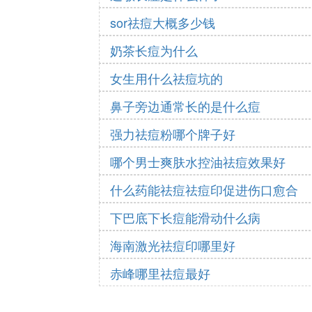
sor祛痘大概多少钱
奶茶长痘为什么
女生用什么祛痘坑的
鼻子旁边通常长的是什么痘
强力祛痘粉哪个牌子好
哪个男士爽肤水控油祛痘效果好
什么药能祛痘祛痘印促进伤口愈合
下巴底下长痘能滑动什么病
海南激光祛痘印哪里好
赤峰哪里祛痘最好