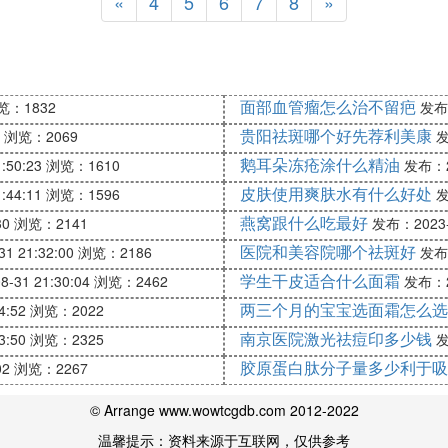
«
4
5
6
7
8
»
面部血管瘤怎么治不留疤
览：1832
发布：
贵阳祛斑哪个好先荐利美康
浏览：2069
发
鹅耳朵冻疮涂什么精油
:50:23
浏览：1610
发布：20
皮肤使用爽肤水有什么好处
:44:11
浏览：1596
发
燕窝跟什么吃最好
30
浏览：2141
发布：2023-0
医院和美容院哪个祛斑好
1 21:32:00
浏览：2186
发布：
学生干皮适合什么面霜
-31 21:30:04
浏览：2462
发布：20
两三个月的宝宝选面霜怎么选
4:52
浏览：2022
南京医院激光祛痘印多少钱
3:50
浏览：2325
发
胶原蛋白肽分子量多少利于吸
02
浏览：2267
© Arrange www.wowtcgdb.com 2012-2022
温馨提示：资料来源于互联网，仅供参考