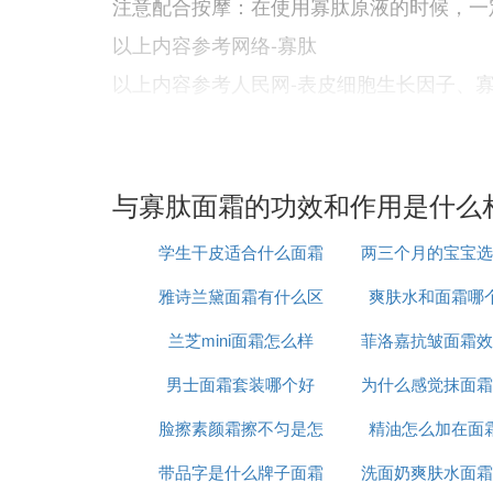
注意配合按摩：在使用寡肽原液的时候，一
以上内容参考网络-寡肽
以上内容参考人民网-表皮细胞生长因子、寡
Ⅳ 寡肽的作用与功效，花皙蔻积雪
现在人们购买任何东西都比较追求纯天然成
与寡肽面霜的功效和作用是什么
如寡肽成分的护肤品。那么，寡肽的作用与
学生干皮适合什么面霜
两三个月的宝宝选
寡肽能够推动我们的皮肤自身修补，辅助皮
补水效果;另外还可以维持皮肤延展性紧实
雅诗兰黛面霜有什么区
爽肤水和面霜哪
怎么选
多的，如花晢蔻积雪草寡肽修护系列，是源
养修补肌肤屏障，增强敏感肌的防护力，其
兰芝mini面霜怎么样
别
菲洛嘉抗皱面霜效
问题。
男士面霜套装哪个好
为什么感觉抹面霜
么样
以上就是我关于寡肽的作用以及花晢蔻积雪
脸擦素颜霜擦不匀是怎
精油怎么加在面
己的肤质，针对自己的肤质选择适合自己的
带品字是什么牌子面霜
么回事啊
洗面奶爽肤水面霜