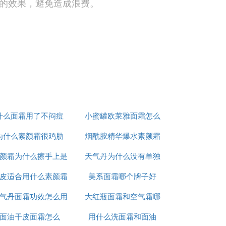
的效果，避免造成浪费。
购买护肤品的适合都会着重看产品的成分，
了解看看。
什么面霜用了不闷痘
小蜜罐欧莱雅面霜怎么
的水分，降低水分外流，具备比较好的保湿
斑以及祛痘的作用。关于寡肽的产品也是有很
为什么素颜霜很鸡肋
烟酰胺精华爆水素颜霜
用
我们的肌肤更加纯粹和有效的呵护，具有滋
适合敏感肌的肤质，解决各种敏感肌的皮肤
颜霜为什么擦手上是
天气丹为什么没有单独
怎么用
皮适合用什么素颜霜
白渣
美系面霜哪个牌子好
面霜
的，因此我们在使用产品时要先了解清楚自
气丹面霜功效怎么用
和气垫
大红瓶面霜和空气霜哪
面油干皮面霜怎么
用什么洗面霜和面油
个好