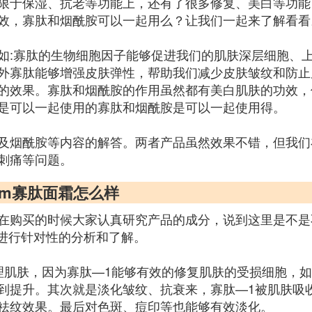
限于保湿、抗老等功能上，还有了很多修复、美白等功能
效，寡肽和烟酰胺可以一起用么？让我们一起来了解看看
如:寡肽的生物细胞因子能够促进我们的肌肤深层细胞、
外寡肽能够增强皮肤弹性，帮助我们减少皮肤皱纹和防止
的效果。寡肽和烟酰胺的作用虽然都有美白肌肤的功效，
是可以一起使用的寡肽和烟酰胺是可以一起使用得。
及烟酰胺等内容的解答。两者产品虽然效果不错，但我们
刺痛等问题。
vm寡肽面霜怎么样
在购买的时候大家认真研究产品的成分，说到这里是不是
就进行针对性的分析和了解。
理肌肤，因为寡肽—1能够有效的修复肌肤的受损细胞，
到提升。其次就是淡化皱纹、抗衰来，寡肽—1被肌肤吸
祛纹效果。最后对色斑、痘印等也能够有效淡化。