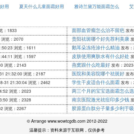
好用
夏天什么儿童面霜好用
么看
雅诗兰黛万能面霜怎么
艾
是白色的
面部血管瘤怎么治不留疤
览：1833
发布：
贵阳祛斑哪个好先荐利美康
浏览：2070
发
鹅耳朵冻疮涂什么精油
:50:23
浏览：1611
发布：20
皮肤使用爽肤水有什么好处
:44:11
浏览：1597
发
燕窝跟什么吃最好
30
浏览：2143
发布：2023-0
医院和美容院哪个祛斑好
1 21:32:00
浏览：2187
发布：
学生干皮适合什么面霜
-31 21:30:04
浏览：2462
发布：20
两三个月的宝宝选面霜怎么选
4:52
浏览：2023
南京医院激光祛痘印多少钱
3:50
浏览：2328
发
胶原蛋白肽分子量多少利于吸
02
浏览：2267
© Arrange www.wowtcgdb.com 2012-2022
温馨提示：资料来源于互联网，仅供参考