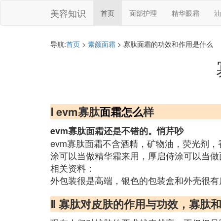
美容知识
首页
面部护理
精华眼霜
油
导航:
首页
>
素颜面霜
> 寡肽面霜的功效和作用是什么
Ⅰ evm寡肽
面霜怎么
样
evm寡肽面霜还是不错的。悄芹吵
evm寡肽面霜不含酒精，矿物油，荧光剂
涂可以当做精华霜来用，厚启侍涂可以当做
相关资料：
外包装很是高端，银色的包装盒和外壳很有
Ⅱ 寡肽对皮肤的作用与功效，寡肽