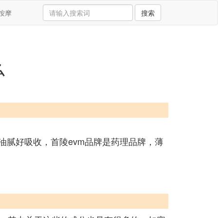
按摩
搜索
么
油腻好吸收，首陵evm品牌是药理品牌，薄