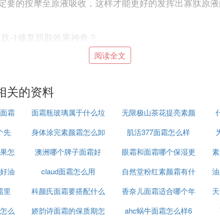
定要的按摩至原液吸收，这样才能更好的发挥出寡肽原液
肽-1修复肌肤效果神奇？
阅读全文
草寡肽修护系列怎么样
分，尤其是护肤品，我们对护肤品的要求比较高，因此在
相关的资料
功效，花皙蔻积雪草寡肽修护系列怎么样？让我们一起来
面霜
面霜瓶玻璃属于什么垃
无限极山茶花提亮素颜
肤消化以及吸收所需的营养成分，能够有效的锁定皮肤中
度，让我们的皮肤越来越有光泽度，具有美白、抗老、祛
个先
身体涂完素颜霜怎么卸
圾
肌活377面霜怎么样
霜怎么样
于澳洲的一个有机护肤品牌，采用纯天然的成分，能够给
中含有的积雪草成分可以镇定我们的皮肤以及修护肌肤，
果怎
澳洲哪个牌子面霜好
妆
眼霜和面霜哪个保湿更
素
好油
claud面霜怎么用
自然堂粉红素颜霜有什
好
油
草寡肽修护系列等内容的解答。每个人的肤质都是不一样
霜里
科颜氏面霜要搭配什么
香奈儿面霜适合哪个年
么功效
天
产品。
怎么
娇韵诗面霜的保质期怎
用
ahc蜗牛面霜怎么样6
龄段