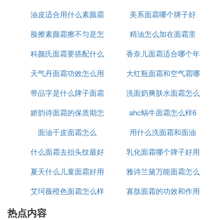
清洁力在晚上对于我来说弱了点。
油皮适合用什么素颜霜
美系面霜哪个牌子好
么功效
5 资生堂男士护肤套装
脸擦素颜霜擦不匀是怎
和气垫
精油怎么加在面霜里
好用指数：
科颜氏面霜要搭配什么
么回事啊
香奈儿面霜适合哪个年
资生堂的产品一向都走高端路线，这款产品补水特别
天气丹面霜功效怎么用
用
大红瓶面霜和空气霜哪
龄段
的好，保湿一般。包装设计更加简洁，甚至有点冷淡
风。说实话功效一般，但是实在太温和了，敏感肌也
带品字是什么牌子面霜
洗面奶爽肤水面霜怎么
个好
能一用！
娇韵诗面霜的保质期怎
ahc蜗牛面霜怎么样6
用法
6 朗仕护肤套装
面油干皮面霜怎么
么看
用什么洗面霜和面油
好用指数：
朗仕是雅诗兰黛集团旗下的男士高端护肤品牌，效果
什么面霜去抬头纹最好
乳化面霜哪个牌子好用
是没得说，主打倦容肌，特别针对通宵后那油腻不堪
夏天什么儿童面霜好用
雅诗兰黛万能面霜怎么
的脸，朗仕简直就是救星。
艾珂薇橙色面霜怎么样
寡肽面霜的功效和作用
是白色的
7 高夫护肤套装
好用指数：
热点内容
是什么