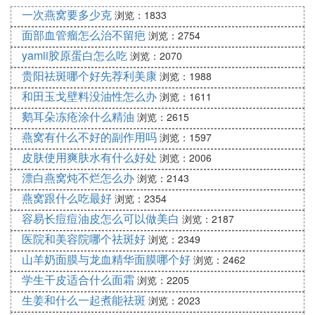
包装倒是蛮符合男士的硬朗风格，洗面奶是氨基酸类
一次燕窝要多少克
浏览：1833
型的，洗感温和但是可能清洁力差点，水乳质地还算
面部血管瘤怎么治不留疤
浏览：2754
轻薄的，吸收也没问题，可以减缓皮肤干燥起皮，锁
yamii胶原蛋白怎么吃
浏览：2070
住肌肤原有水分，滋润度不错！
贵阳祛斑哪个好先荐利美康
浏览：1988
8 蜜浓氨基酸护肤套装
和田玉戈壁料没油性怎么办
浏览：1611
好用指数：
鹅耳朵冻疮涂什么精油
浏览：2615
燕窝有什么不好的副作用吗
蜜浓这套产品有化妆水和修护霜，都是属于滋润度特
浏览：1597
别高的产品，成分都是以多种氨基酸为主，不含任何
皮肤使用爽肤水有什么好处
浏览：2006
的化学刺激物质，能够温和滋润肌肤，缓解面部的干
漂白燕窝炖不烂怎么办
浏览：2143
燥和脆弱状况，长期使用下来还能增强肌肤的柔软
燕窝跟什么吃最好
浏览：2354
度。
容易长痘痘油皮怎么可以做美白
浏览：2187
9 悦诗风吟绿茶套盒
医院和美容院哪个祛斑好
浏览：2349
好用指数：
山羊奶面膜与龙血精华面膜哪个好
浏览：2462
学生干皮适合什么面霜
浏览：2205
这个在韩国销量一般，在国内倒是很多人用，绿茶水
生姜和什么一起煮能祛斑
乳套装实惠好用。去韩国的时候没有买这套护肤品。
浏览：2023