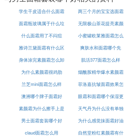
欧美一线大牌。用了一段时间，肌肤真的改善了很
多，肌肤滋润有光泽，很多肌肤问题都没了，不愧是
学生干皮适合什么面霜
两三个月的宝宝选面霜
护肤黄金液。
面霜瓶玻璃属于什么垃
无限极山茶花提亮素颜
怎么选
3 芙丽芳丝套装
什么面霜用了不闷痘
圾
小蜜罐欧莱雅面霜怎么
霜怎么样
好用指数：
雅诗兰黛面霜有什么区
爽肤水和面霜哪个先
用
在自己保湿补水的本职工作上做的非常到位，氨基酸
洗面奶清洁力中等但是温和不刺激，水乳是萃取的天
身体涂完素颜霜怎么卸
别
肌活377面霜怎么样
然植物成份，安全放心，还有清爽版和滋润版供不同
肤质选择，补水效果和保湿能力让人非常满意，但是
为什么素颜霜很鸡肋
妆
烟酰胺精华爆水素颜霜
就是单纯的补水保湿，其他功效就不要强求了。
兰芝mini面霜怎么样
菲洛嘉抗皱面霜效果怎
怎么用
4 珂润保湿三件套
澳洲哪个牌子面霜好
眼霜和面霜哪个保湿更
么样
好用指数：
素颜霜为什么擦手上是
天气丹为什么没有单独
好
但是作为基本的补水保湿是足够的，性价比也是蛮高
的。自动发泡的氨基酸洗面奶可以说是懒人福音了，
男士面霜套装哪个好
白渣
为什么感觉抹面霜好油
面霜
按压直接上脸，泡沫绵密舒适，像软软的棉花糖贴在
claud面霜怎么用
自然堂粉红素颜霜有什
脸上，清洁又不失温和。但是我还是更喜欢当晨洁，