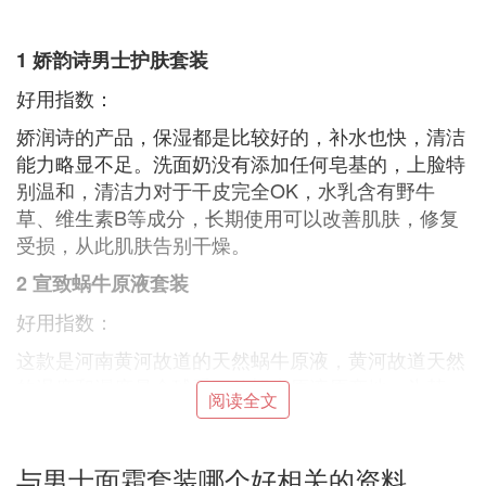
1 娇韵诗男士护肤套装
好用指数：
娇润诗的产品，保湿都是比较好的，补水也快，清洁
能力略显不足。洗面奶没有添加任何皂基的，上脸特
别温和，清洁力对于干皮完全OK，水乳含有野牛
草、维生素B等成分，长期使用可以改善肌肤，修复
受损，从此肌肤告别干燥。
2 宣致蜗牛原液套装
好用指数：
这款是河南黄河故道的天然蜗牛原液，黄河故道天然
的温度和湿度是全球重要的蜗牛原液原产地，为韩
阅读全文
国，法国等大牌供应原料十几年了，天然蜗牛原液被
称为护肤黄金液，美白补水保湿修复受损肌肤，紧致
肌肤效果真的超好。绝对超值的经典国货，效果堪比
与男士面霜套装哪个好相关的资料