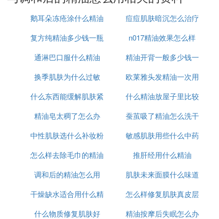
2、滴入护肤品中：这种是配合护肤品，每日使用的
方法。将精油滴在护肤品中，精油的滴数可参照上面
鹅耳朵冻疮涂什么精油
痘痘肌肤暗沉怎么治疗
的稀释方法，护肤品最好也选择无香的天然成分类
复方纯精油多少钱一瓶
n017精油效果怎么样
型，因为这样能最大限度的发挥精油的功效。
通淋巴口服什么精油
精油开背一般多少钱一
3、脸部蒸汽SPA：将2～3滴精油滴入热水中，然后
将面部置于蒸气上方，利用蒸汽精油快速挥发，然后
换季肌肤为什么过敏
欧莱雅头发精油一次用
次
均匀的扑向面部，加速精油的吸收。使用时，可以将
什么东西能缓解肌肤紧
什么精油放屋子里比较
多少
一块毛巾搭在头上，遮挡住脸部两侧，防止蒸汽扩
散，但同时要注意热水的温度，不要被蒸汽烫伤。
精油皂太稠了怎么办
张
蚕茧吸了精油怎么洗干
好
中性肌肤选什么补妆粉
敏感肌肤用些什么中药
净
4、自制爽肤水：这个也是精油的常见使用方法，将
精油滴在煮沸放凉的水中，可以当做爽肤水使用，但
怎么样去除毛巾的精油
饼
推肝经用什么精油
口服
一般很少有人这么做。
调和后的精油怎么用
味
肌肤未来面膜什么味道
⑶ 精油怎么用精油的正确使用方法
干燥缺水适合用什么精
怎么样修复肌肤真皮层
精油是我们生活中不可或缺的东西，特别是女性，精
什么物质修复肌肤好
油
精油按摩后失眠怎么办
油涂抹面部身体可以改善肌肤，舒缓肌肤，长时间坚