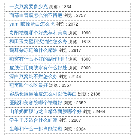
一次燕窝要多少克
暖气机香熏法：将棉球沾上精华油，放在暖气管散发
浏览：1834
热气的地方，使精油随暖气散发到空气中。
面部血管瘤怎么治不留疤
浏览：2757
yamii胶原蛋白怎么吃
浏览：2072
方法二：吸入法
贵阳祛斑哪个好先荐利美康
浏览：1990
（一）居家吸入法：把近沸的热水注入玻璃或瓷质的
和田玉戈壁料没油性怎么办
浏览：1613
脸盆中，选择1-3种精油滴于热水里，总数不超过六
鹅耳朵冻疮涂什么精油
浏览：2617
滴，将精油充分搅匀后。以大浴巾将整个头部及脸盆
燕窝有什么不好的副作用吗
覆盖，用口、鼻交替呼吸，维持5-10分钟。薰衣草2
浏览：1600
滴＋薄荷2滴可治疗感冒。
皮肤使用爽肤水有什么好处
浏览：2009
漂白燕窝炖不烂怎么办
浏览：2144
（二）简单吸入法：将精油1-3滴滴于面巾或手帕中
燕窝跟什么吃最好
浏览：2357
嗅吸
容易长痘痘油皮怎么可以做美白
浏览：2188
医院和美容院哪个祛斑好
浏览：2352
（三）长途开车的人：嗅觉十分容易疲乏所以要准备
山羊奶面膜与龙血精华面膜哪个好
浏览：2464
二至三种精油，交替使用才能发挥功效（薄荷、罗
勒、迷迭香等很有效）。
学生干皮适合什么面霜
浏览：2207
生姜和什么一起煮能祛斑
浏览：2024