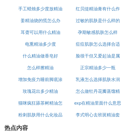
持使用肌肤气色都会有很棒的效果。那么精油的怎么
手工蜡烛多少度放精油
红贝缇精油膏有什么作
用?下面我为你提供精油的正确使用方法。
姜精油烧的慌怎么办
过敏的肌肤是什么样的
用
精油的怎么用
耳聋可以用什么精油
孕期敏感肌肤怎么样
精油的用法有：蒸薰法；吸入法；按摩法；香薰漱口
法；按敷法；喷洒法；香薰沐浴法；洗发护发。
电熏精油多少度
痘痘肌肤怎么选择合适
什么精油做香皂好
脸很干但又爱起油是属
的护肤品
精油的正确使用方法 方法一:蒸薰法
香熏炉熏香法:把清水倒进香熏炉的盛水器中，加入5-
怎么样擦精油
正宗精油多少一瓶
于什么肌肤
6滴精油。燃点蜡烛放置在香熏炉内，待热力使水中
精华油徐徐释放出来。
增加免疫力睡前脚底涂
乳液怎么选择肌肤水润
玫瑰花出多少精油
什么精油
怎么做牡丹花瓣蒸馏精
调配不同的精油滴入香熏炉中，便可得到不同的效
果，有助于制造不同的气氛。
猫咪疯狂舔茶树精油怎
exp在精油里面什么意思
油
粉刺肌肤用什么化妆品
么回事
李式明心去班斑精油套
加湿机熏香法：在加湿机的水箱中直接加入5-8滴精
华油，使精油随加湿机的水雾散发到空气中。
热点内容
和保养品
装多少钱套