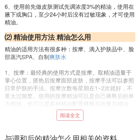
6、使用前先做皮肤测试先调浓度3%的精油，使用在
腋下或胸口，至少24小时后没有过敏现象，才可使用
精油。
⑵ 精油使用方法 精油怎么用
精油的适用方法有很多种：按摩、滴入护肤品中、脸
部蒸汽SPA、自制
爽肤水
1、按摩：最经典的使用方式是按摩。取精油适量于
掌心位置，搓热后按摩面部皮肤，按摩手法可以参照
日常护肤的手法。按摩次数每星期在1~2次就好，不
要太过频繁。使用的按摩精油可以是自己稀释后的单
方精油，也可以是多种精油配置稀释后的复方精油
（还有一种是多种单方精油混合在一起，但是没有经
阅读全文
过基础油稀释，这种是单方复方精油，如果想接触皮
肤使用，也是需要基础油稀释的）。
与调和后的精油怎么用相关的资料