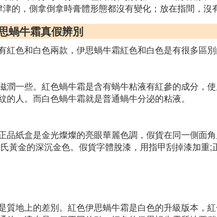
津津的，側拿倒拿時膏體形態都沒有變化；放在指間，沒
伊思蝸牛霜真假辨別
有紅色和白色兩款，伊思蝸牛霜紅色和白色是有很多區別
滋潤一些。紅色蝸牛霜是含有蝸牛粘液有紅參的成分，使
紋的人。而白色蝸牛霜就是普通蝸牛分泌的粘液。
正品紙盒是金光燦燦的亮眼華麗色調，假貨在同一側面角
品氏黃金的深沉金色。假貨字體脫漆，用指甲刮掉漆加重;
是質地上的差別。紅色伊思蝸牛霜是白色的升級版本，紅