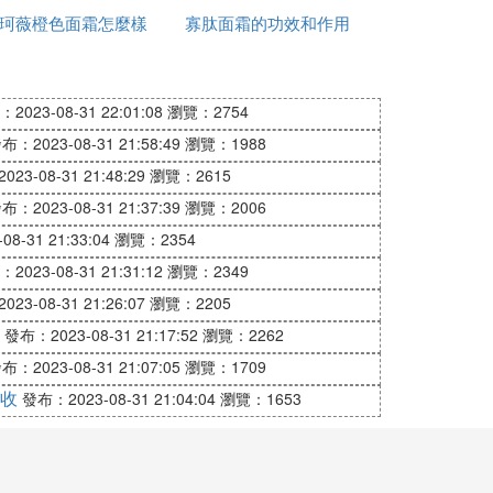
珂薇橙色面霜怎麼樣
寡肽面霜的功效和作用
著一個方向 *** 至吸收哦。在初使用蝸牛
是什麼
發癢現象，這些都不是過敏現象或者產品質
2023-08-31 22:01:08
瀏覽：2754
有炎症，而蝸牛修復成分深入到肌膚底層將
右之後會消失。28天左右皮膚會有明顯的
布：2023-08-31 21:58:49
瀏覽：1988
23-08-31 21:48:29
瀏覽：2615
布：2023-08-31 21:37:39
瀏覽：2006
果能比一般面霜好很多。如果你想要購買的
8-31 21:33:04
瀏覽：2354
2023-08-31 21:31:12
瀏覽：2349
不知道怎麼弄開用
23-08-31 21:26:07
瀏覽：2205
發布：2023-08-31 21:17:52
瀏覽：2262
布：2023-08-31 21:07:05
瀏覽：1709
收
發布：2023-08-31 21:04:04
瀏覽：1653
糙紋理；加強肌膚
角質層
剝落，改變膚色晦
吸收（避開眼周亂物使用）。