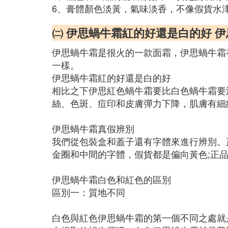
6、膏體顏色淡黃，氣味淡香，不像假貨水
㈡ 伊思蝸牛霜紅的好還是白的好 
伊思蝸牛霜是很火的一款面霜，伊思蝸牛霜
一樣。
伊思蝸牛霜紅的好還是白的好
相比之下伊思紅色蝸牛霜要比白色蝸牛霜要
絲、色斑、痘印和皮膚彈力下降，肌膚有細
伊思蝸牛霜真假辨別
我們從包裝盒和蓋子還有字體來進行辨別。
金圈和中間的字體，假貨都是偏向黃色;正
伊思蝸牛霜白色和紅色的區別
區別一：質地不同
白色與紅色伊思蝸牛霜的第一個不同之處就