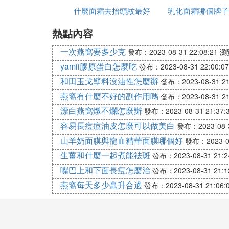
使用泰國蝸牛霜注意事項：
什麼面霜去抬頭紋最好
乳化面霜哪個牌子
用法
因為含有百分之八十以上的蝸牛原液，所以是
熱點內容
霜的時候皮膚會發黑，長出一些發硬、發紅
一次燕窩要多少克
發布：2023-08-31 22:08:21
瀏
量問題哦，而是使用蝸牛霜後問題肌膚正常
yamii膠原蛋白怎麼吃
炎症往表層逐漸移除。需要繼續使用蝸牛霜
發布：2023-08-31 22:00:07
改善哦。
和田玉戈壁料沒油性怎麼辦
發布：2023-08-31 21
燕窩有什麼不好的副作用嗎
發布：2023-08-31 21
通過以上內容，我們可以知道泰國蝸牛霜和
話，建議認真商標，辨別真假，不要買到假
漂白燕窩燉不爛怎麼辦
發布：2023-08-31 21:37:
容易長痘痘油皮怎麼可以做美白
發布：2023-08-3
㈣ 買了一瓶泰國的蝸牛霜白瓶的
山羊奶面膜與龍血精華面膜哪個好
發布：2023-08
snailwhite蝸牛霜是按壓設計，打開瓶
生薑和什麼一起煮能祛斑
發布：2023-08-31 21:2
嘴巴上和下面長痘怎麼治
發布：2023-08-31 21:1
施妮薇青春修護面霜
燕窩每天多少毫升合適
發布：2023-08-31 21:06:
1、功效：為肌膚注入鮮活水潤力，提供整
暗不均，淡化痘印痘痕，由內而外煥發光采
2、使猜備用方法：早晚使用在護膚最終一