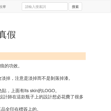
按摩
搜索
真假
化痘痕的功效。
碼會淡掉，注意是淡掉而不是剝落掉漆。
有its skin的LOGO。
。設計師在這款瓶子上的設計想必花費了很多
，正品全印在標簽上的。