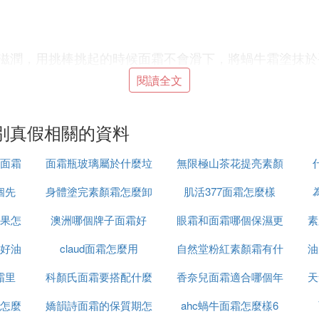
滋潤，用挑棒挑起的時候面霜不會滑下，將蝸牛霜塗抹於
生米大小即可。
閱讀全文
別真假相關的資料
生等神奇功效，所以，蝸牛霜能有效幫助女性改善肌膚膚
面霜
面霜瓶玻璃屬於什麼垃
無限極山茶花提亮素顏
個先
身體塗完素顏霜怎麼卸
圾
肌活377面霜怎麼樣
霜怎麼樣
eam ，是一種美容護膚產品，蝸牛霜主要成分是從蝸牛分
果怎
澳洲哪個牌子面霜好
妝
眼霜和面霜哪個保濕更
素
sulfate， 可代謝老化角質，防止肌膚老化，促進皮膚再
等功能。
好油
claud面霜怎麼用
自然堂粉紅素顏霜有什
好
油
霜里
科顏氏面霜要搭配什麼
香奈兒面霜適合哪個年
麼功效
天
使用
爽膚水
對肌膚進行補水,第三步：取適量蝸牛霜塗抹面
怎麼
嬌韻詩面霜的保質期怎
用
ahc蝸牛面霜怎麼樣6
齡段
霜需要注意的一些事項