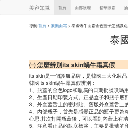
美容知識
首頁
面部護理
精華眼霜
油
導航:
首頁
>
素顏面霜
> 泰國蝸牛面霜金色蓋子怎麼識別
泰
㈠ 怎麼辨別its skin蝸牛霜真假
its skin是一個護膚品牌，是韓國三大化妝
韓國its skin蝸牛霜真假辨別：
1、瓶蓋的金色logo和瓶底的日期批號噴
2、生產日期印製方式。正品盒子和瓶子底
3、外盒蓋舌上的密封貼。舊版外盒蓋舌上的密
4、內部瓶子，首先是感覺正品的瓶子更為
心思;其次打開瓶蓋後，可以看到內蓋上有清析的
5、注意看正品的瓶底標簽，主要是批號的印