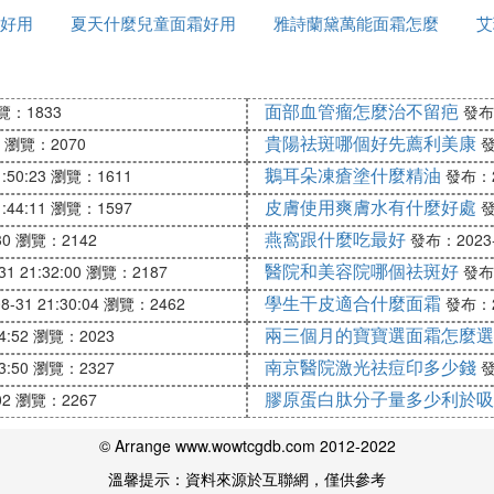
好用
夏天什麼兒童面霜好用
麼看
雅詩蘭黛萬能面霜怎麼
艾
比較容易出現拉絲現象， 產品使用上不宜拍打，最好是順
是白色的
的小痘，觸摸時略微會痛，個別肌膚會出現小膿包或局部
面部血管瘤怎麼治不留疤
覽：1833
發布：
排毒、代謝過程中所產生的修復現象。因為受損肌膚底層
貴陽祛斑哪個好先薦利美康
，大約第五天表層痘痘會逐漸減小，然後結痂縮小，2天左
瀏覽：2070
發
鵝耳朵凍瘡塗什麼精油
:50:23
瀏覽：1611
發布：20
皮膚使用爽膚水有什麼好處
:44:11
瀏覽：1597
發
一般面霜使用方法沒有什麼區別，留心使用注意事項，效
貨。
燕窩跟什麼吃最好
30
瀏覽：2142
發布：2023-0
醫院和美容院哪個祛斑好
1 21:32:00
瀏覽：2187
發布：
，但是這瓶怎麼打開用呢我擰了一下，打不開，
學生干皮適合什麼面霜
-31 21:30:04
瀏覽：2462
發布：20
蓋後，輕嘩兆液輕按一下中間就會擠出面霜。
兩三個月的寶寶選面霜怎麼選
4:52
瀏覽：2023
南京醫院激光祛痘印多少錢
3:50
瀏覽：2327
發
膠原蛋白肽分子量多少利於吸
02
瀏覽：2267
日清爽保濕；減弱細紋生成，毛孔收緊提升，改變肌膚粗
；
© Arrange www.wowtcgdb.com 2012-2022
步，按壓取出面霜於掌心延展開，塗抹於面部，輕輕拍打
溫馨提示：資料來源於互聯網，僅供參考