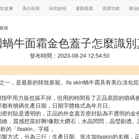
性皮膚
美白祛斑
祛痘妙招
素顏面霜
燕窩功效
精油
真假
國蝸牛面霜金色蓋子怎麼識別
發布時間：2023-08-24 12:54:50
品之一，是最新的韓妝新寵。its skin蝸牛霜具有美白淡
嗎用指甲用力摳也摳不掉，但用的時間長了正品底部的噴
部都有噴碼生產日期，日期字體格式為年月日。
封貼是透明的，正品的外盒蓋舌密封貼為不透明的金色貼，上面
精緻，質感想當好啊!像顆大鑽石，水晶閃閃，晶瑩剔透
「itsskin」字樣，
製方式，分為三行：生產日期、批次加itsskin的名稱