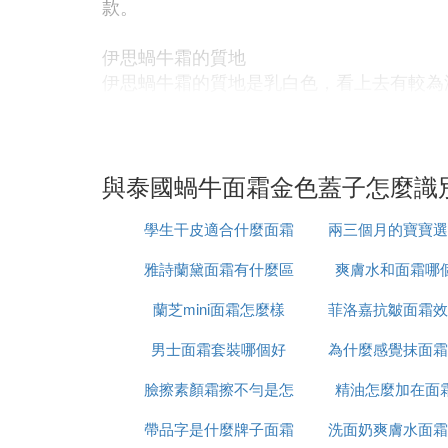
款。
伊思蝸牛霜的質地
伊思蝸牛霜的質地是乳白色，看上去有較為
膩。每次使用量不用太多，全臉大概一粒花
㈢ 泰國蝸牛霜怎麼樣
與泰國蝸牛面霜金色蓋子怎麼識
因為蝸牛粘液具有保溼、傷口癒合、肌質再
怎麼樣？讓我們一起來了解一下。
學生干皮適合什麼面霜
兩三個月的寶寶選
泰國蝸牛霜怎麼樣？
雅詩蘭黛面霜有什麼區
爽膚水和面霜哪
怎麼選
蝸牛霜又稱蝸牛膏，英文名稱snail cr
蘭芝mini面霜怎麼樣
別
菲洛嘉抗皺面霜效
含軟骨素硫酸鹽天然元素chondroitin
生，具有淡化疤痕、暗瘡、斑點及縮小毛孔
男士面霜套裝哪個好
為什麼感覺抹面霜
麼樣
使用泰國蝸牛霜的步驟：
臉擦素顏霜擦不勻是怎
精油怎麼加在面
第一步：首選用洗面奶進行潔面,第二步：
帶品字是什麼牌子面霜
麼回事啊
洗面奶爽膚水面霜
一樣的,比較簡單。下面介紹使用泰國蝸牛