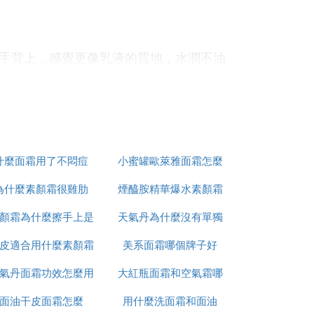
手背上，感覺更像乳液的質地，水潤不油
質，煥發新生復原能力。那麼，泰國蝸牛霜
什麼面霜用了不悶痘
小蜜罐歐萊雅面霜怎麼
為什麼素顏霜很雞肋
煙醯胺精華爆水素顏霜
用
泌粘液中提取的修復成分物質，蝸牛粘液成分中
顏霜為什麼擦手上是
天氣丹為什麼沒有單獨
怎麼用
生，防止某些有害菌的傷害，促進纖維母細胞合成新
皮適合用什麼素顏霜
白渣
美系面霜哪個牌子好
面霜
氣丹面霜功效怎麼用
和氣墊
大紅瓶面霜和空氣霜哪
部。泰國蝸牛霜使用方法跟一般的面霜都是
面油干皮面霜怎麼
用什麼洗面霜和面油
個好