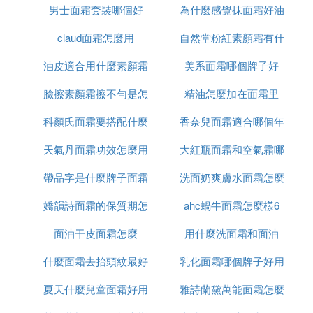
二、可以掃盒子上的防偽碼
男士面霜套裝哪個好
白渣
為什麼感覺抹面霜好油
面霜
每瓶嬌韻詩的外包裝都有一個防偽碼，可以通過微信
claud面霜怎麼用
自然堂粉紅素顏霜有什
掃嬌韻詩瓶身上的二維碼，查詢產品的詳細信息。如
果是正品嬌韻詩頁面會出現產地價格和生產日期。假
油皮適合用什麼素顏霜
美系面霜哪個牌子好
麼功效
的嬌韻詩在掃一掃的過程中不會有任何信息，頁面會
臉擦素顏霜擦不勻是怎
和氣墊
精油怎麼加在面霜里
顯示該產品不存在。
三、可以通過產品的氣味鑒定
科顏氏面霜要搭配什麼
麼回事啊
香奈兒面霜適合哪個年
正品嬌韻詩的味道非常清爽，因為嬌韻詩都是從純植
天氣丹面霜功效怎麼用
用
大紅瓶面霜和空氣霜哪
齡段
物提煉的，所以會有一種獨特的植物味道，假的嬌韻
帶品字是什麼牌子面霜
洗面奶爽膚水面霜怎麼
個好
詩會可以模仿這個味道，但最終味道會非常刺鼻，讓
人覺得很不舒服。
嬌韻詩面霜的保質期怎
ahc蝸牛面霜怎麼樣6
用法
以上內容參考：網路-嬌韻詩
面油干皮面霜怎麼
麼看
用什麼洗面霜和面油
什麼面霜去抬頭紋最好
乳化面霜哪個牌子好用
夏天什麼兒童面霜好用
雅詩蘭黛萬能面霜怎麼