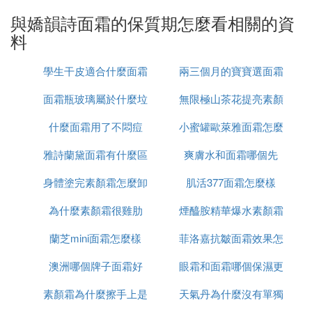
與嬌韻詩面霜的保質期怎麼看相關的資
1、第1碼代表年份。數字和年份對應如下：2、1、
0、9、8、7、6、5、4、3分別代表2012、2011、20
料
10、2009、2008、2007、2006、2005、2004、200
3年。
學生干皮適合什麼面霜
兩三個月的寶寶選面霜
2、第2、3碼數字代表月份，01~12分別代表1~12
面霜瓶玻璃屬於什麼垃
無限極山茶花提亮素顏
怎麼選
月。
什麼面霜用了不悶痘
圾
小蜜罐歐萊雅面霜怎麼
霜怎麼樣
3、最後三碼和生產日期無關。例如610179表示2006
年10月生產。
雅詩蘭黛面霜有什麼區
爽膚水和面霜哪個先
用
身體塗完素顏霜怎麼卸
別
肌活377面霜怎麼樣
嬌韻詩真假辨別
為什麼素顏霜很雞肋
妝
煙醯胺精華爆水素顏霜
一、可以查詢產品批號是否存在
每一瓶嬌韻詩都有自己的批號，可以把瓶身上的批號
蘭芝mini面霜怎麼樣
菲洛嘉抗皺面霜效果怎
怎麼用
輸入到官網中查詢，如果官網查詢到了該瓶產品的信
澳洲哪個牌子面霜好
眼霜和面霜哪個保濕更
麼樣
息，那就證明是正品。如果瓶身上的批號在官網中查
詢不到，那大概率就是買到假的了。
素顏霜為什麼擦手上是
天氣丹為什麼沒有單獨
好