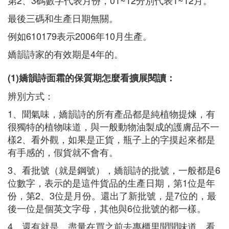
第2、3碼數字代表月份，01~12分別代表1~12月。
最後三碼和生產日期無關。
例如610179表示2006年10月生產。
嬌韻詩家的有效期是4年的。
(1)嬌韻詩面霜的保質期怎麼看擴展閱讀：
辨別方式：
1、聞氣味，嬌韻詩的所有產品都是純植物提煉，有
很獨特的植物味道，與一般動物油製成的護膚品不一
樣2、看外觀，如果是正貨，瓶子上的字摸起來都是
有手感的，假貨就不會有。
3、看批號（就是鋼號），嬌韻詩的批號，一般都是6
位數字，表示的是這件貨品的生產日期，第1位是年
份，第2、3位是月份。還出了新批號，是7位的，最
後一位是個英文字母，其他與6位批號的都一樣。
4、還有就是，盡量在買之前去專櫃里聞聞味道，看