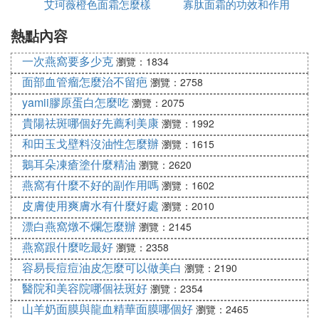
艾珂薇橙色面霜怎麼樣
寡肽面霜的功效和作用
是白色的
熱點內容
是什麼
一次燕窩要多少克
瀏覽：1834
面部血管瘤怎麼治不留疤
瀏覽：2758
yamii膠原蛋白怎麼吃
瀏覽：2075
貴陽祛斑哪個好先薦利美康
瀏覽：1992
和田玉戈壁料沒油性怎麼辦
瀏覽：1615
鵝耳朵凍瘡塗什麼精油
瀏覽：2620
燕窩有什麼不好的副作用嗎
瀏覽：1602
皮膚使用爽膚水有什麼好處
瀏覽：2010
漂白燕窩燉不爛怎麼辦
瀏覽：2145
燕窩跟什麼吃最好
瀏覽：2358
容易長痘痘油皮怎麼可以做美白
瀏覽：2190
醫院和美容院哪個祛斑好
瀏覽：2354
山羊奶面膜與龍血精華面膜哪個好
瀏覽：2465