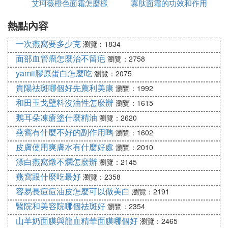
阿瑪尼黑曜石再生素顏霜：
艾珂薇橙色面霜怎麼樣
寡肽面霜的功效和作用
是白色的
熱點內容
是什麼
阿瑪尼彩妝相信是眾所周知的品牌，旗下也有很多產
品，像素顏霜就是有名的，養膚效果是真的沒話說，
一次燕窩要多少克
瀏覽：1834
美白淡斑，還有一定的遮瑕力，最重要的是很水潤，
面部血管瘤怎麼治不留疤
瀏覽：2758
還有保濕的效果，兼具了粉底、精華和隔離的作用，
yamii膠原蛋白怎麼吃
瀏覽：2075
所以，用起來還是蠻方便的，能省不少時間
貴陽祛斑哪個好先薦利美康
瀏覽：1992
1、WONJIN 原辰
和田玉戈壁料沒油性怎麼辦
瀏覽：1615
功能：提亮膚色滋潤補水保濕
鵝耳朵凍瘡塗什麼精油
瀏覽：2620
推薦理由：我膚色不黃，是屬於比較白的，混油皮，
燕窩有什麼不好的副作用嗎
臉上沒有痘疤和斑，就是毛孔不細膩，想要遮瑕不推
瀏覽：1602
薦，早上用了一次，冬天乾燥用著不油，滋潤剛剛
皮膚使用爽膚水有什麼好處
瀏覽：2010
好，不加白，當然因為膚色比較白用起來也不顯白，
漂白燕窩燉不爛怎麼辦
瀏覽：2145
有點提亮膚色，我還是挺喜歡的。
燕窩跟什麼吃最好
瀏覽：2358
容易長痘痘油皮怎麼可以做美白
瀏覽：2191
2022年素顏霜品牌排行榜—哪個牌子值得買
醫院和美容院哪個祛斑好
瀏覽：2354
素顏霜是用在基礎護理的最後一步，混合性皮膚，T
山羊奶面膜與龍血精華面膜哪個好
區偏油，一般在柔膚水後直接用它，可能秋冬天氣乾
瀏覽：2465