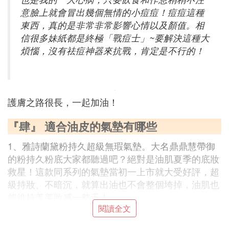
意臉上就會冒出幾個無情的小痘痘！痘痘這種
東西，真的是非常非常影響心情以及顏值。相
信很多妹紙都是終極「戰痘士」~要解決這種大
煩惱，沒有祛痘神器來抗戰，
肯定是不行的！
護膚之路很長，一起加油！
『肆』 適合油皮的氣墊有哪些
1、雅詩蘭黛粉持久超級無瑕氣墊。大名鼎鼎慧帶御
的粉持久粉底大家都聽過吧？絕對是油肌夏季的底妝
救星！這款同系列的氣墊當初一上市就大受好評，超
級持妝、不暗沉，就算出油也不會整個垮掉，油肌也
能維持美美妝感一整天！
閱讀全文
2、雅詩蘭黛粉持久美人魚氣墊粉餅。如果擔心太乾