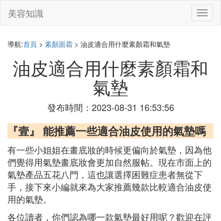
美容知識
切
換
導
航
導航:
首頁
>
素顏面霜
> 油皮適合用什麼素顏霜和氣墊
油皮適合用什麼素顏霜和
氣墊
發布時間：2023-08-31 16:53:56
『壹』 能推薦一些適合油皮使用的氣墊嗎
有一些小姐姐在畫底妝的時候更偏向於氣墊，因為他
們覺得用氣墊畫底妝會更加自然服帖。現在市面上的
氣墊產品五花八門，這也讓選擇困難症患者無從下
手，接下來小編就來為大家推薦幾款比較適合油皮使
用的氣墊。
各位讀者，你們認為哪一款氣墊最好用呢？歡迎在評