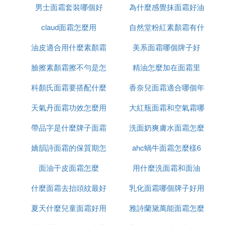
妝感非常服貼細致，且持妝度也很夠，行改很適合混
男士面霜套裝哪個好
白渣
為什麼感覺抹面霜好油
面霜
和肌女孩使用！
claud面霜怎麼用
自然堂粉紅素顏霜有什
6、CLIONUDISM保濕遮瑕氣墊。CLIO最近推出的新
油皮適合用什麼素顏霜
美系面霜哪個牌子好
麼功效
品氣墊，本來它們家的氣墊就都是走遮瑕路線的，這
臉擦素顏霜擦不勻是怎
和氣墊
精油怎麼加在面霜里
款更是既遮瑕又保濕，妝感雖然偏光澤但夠控油且非
常持妝，油肌、混合肌也能駕馭的光澤妝感！
科顏氏面霜要搭配什麼
麼回事啊
香奈兒面霜適合哪個年
『伍』 油性皮膚適合什麼
素顏霜
天氣丹面霜功效怎麼用
用
大紅瓶面霜和空氣霜哪
齡段
CLIO 蝸牛素顏霜：
帶品字是什麼牌子面霜
洗面奶爽膚水面霜怎麼
個好
嬌韻詩面霜的保質期怎
ahc蝸牛面霜怎麼樣6
用法
網紅同款素顏霜，相信大家應該都聽說過，在調整氣
色效果十分明顯，能讓原本疲憊的膚色立顯精神，產
面油干皮面霜怎麼
麼看
用什麼洗面霜和面油
品塗抹在臉上，有一種淡淡的清香，質地也像奶油一
樣很好推開，非常適合肌膚底子比較好的女生，不過
什麼面霜去抬頭紋最好
乳化面霜哪個牌子好用
對於遮瑕效果和持久度甚微，需要隨時為肌膚補妝。
夏天什麼兒童面霜好用
雅詩蘭黛萬能面霜怎麼