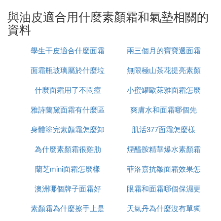
的女孩，就建議選擇粉持久美人魚氣墊粉餅，保濕、
與油皮適合用什麼素顏霜和氣墊相關的
遮瑕的微霧光妝感真的可以一次實現！
資料
3、Dior超完美持久氣墊粉餅。微霧光的妝感非常適
學生干皮適合什麼面霜
兩三個月的寶寶選面霜
合油肌、混和肌的女孩在夏季使用，就算肌膚出油
後，妝感也不會黯沉、反而更光潤透亮！另外對於毛
面霜瓶玻璃屬於什麼垃
無限極山茶花提亮素顏
怎麼選
孔、小痘疤的遮瑕度也很夠，主打可以16小時的長效
什麼面霜用了不悶痘
圾
小蜜罐歐萊雅面霜怎麼
霜怎麼樣
持妝，需要長時間在外奔波的女孩必須擁有！
雅詩蘭黛面霜有什麼區
爽膚水和面霜哪個先
用
4、蘭蔻零粉感超持久氣墊粉餅。油肌、混合肌女孩
必推的零粉感超持久粉底，氣墊版本當然是一樣優
身體塗完素顏霜怎麼卸
別
肌活377面霜怎麼樣
秀！不僅持妝、遮瑕度都無話可說，服貼感更是無懈
為什麼素顏霜很雞肋
妝
煙醯胺精華爆水素顏霜
可擊，連帶口罩都不會有粉痕！另外編輯個人私前岩
心覺得這款氣墊會越出油越美，剛上上去有點霧、出
蘭芝mini面霜怎麼樣
菲洛嘉抗皺面霜效果怎
怎麼用
油後漸漸變成奶油肌，越晚越美這樣合理嗎！
澳洲哪個牌子面霜好
眼霜和面霜哪個保濕更
麼樣
5、蘭芝玫瑰光雙效氣墊粉霜。去年推出的這款雙層
素顏霜為什麼擦手上是
天氣丹為什麼沒有單獨
好
氣墊粉餅，雙層設計包含氣墊、遮瑕非常方便，另外