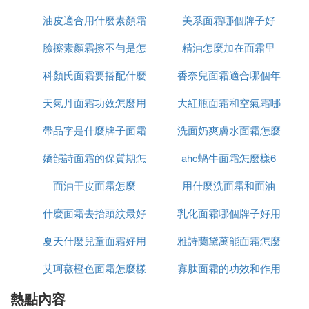
重生的玻色因成分，另外一個是外防氧化的白池花籽
油皮適合用什麼素顏霜
美系面霜哪個牌子好
麼功效
油。
臉擦素顏霜擦不勻是怎
和氣墊
精油怎麼加在面霜里
兩種高端成分協同作用，讓你的肌膚由內而外的煥發
膠原蛋白，堅持使用肉眼可見的肌膚變得更加細膩潤
科顏氏面霜要搭配什麼
麼回事啊
香奈兒面霜適合哪個年
滑。
天氣丹面霜功效怎麼用
用
大紅瓶面霜和空氣霜哪
齡段
精純面霜有兩個不同的版本，經營版適合油皮和混油
皮使用，滋潤版本適合大幹皮和混干皮使用。
帶品字是什麼牌子面霜
洗面奶爽膚水面霜怎麼
個好
雖然上面這幾款貴婦面霜
護膚品沒有絕對的好壞。
嬌韻詩面霜的保質期怎
ahc蝸牛面霜怎麼樣6
用法
不管在功效還是成分上都很高級，但是它們的價格也
是十分昂貴的，有條件的人可以對自己好一點，去嘗
面油干皮面霜怎麼
麼看
用什麼洗面霜和面油
試使用它們，多年以後你的皮膚也會比同齡人年輕許
什麼面霜去抬頭紋最好
乳化面霜哪個牌子好用
多。
夏天什麼兒童面霜好用
雅詩蘭黛萬能面霜怎麼
如果目前條件不足的話，也不要盲目地跟風，選擇適
合自己相對平價的面霜，也可以有相應的效果。
艾珂薇橙色面霜怎麼樣
寡肽面霜的功效和作用
是白色的
『貳』 赫蓮娜綠寶瓶面霜，赫蓮娜綠寶瓶
熱點內容
是什麼