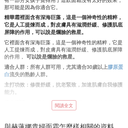
那可能是因為你適合它。
精華霜裡面含有深海巨藻，這是一個神奇性的精粹，
它是人工提煉而成，對皮膚具有滋潤舒緩、修護肌底
屏障的作用，可以說是爛臉的救星。
它裡面含有深海巨藻，這是一個神奇性的精粹，它是
人工提煉而成，對皮膚具有滋潤舒緩、修護肌底屏障
的作用，
可以說是爛臉的救星。
適合人群：所有人群可用，尤其適合30歲以上
膠原蛋
白
流失的熟齡人群。
主打功效：修復舒緩，抗老緊致，加速肌膚自我修護
能力。
如果有經濟實力，想要一款功效全面的
綜合測評：
閱讀全文
面霜，你真的可以首選赫蓮娜的這款傳奇面霜。
它裡面含有高濃度的玻色因成分，並且和市面上同樣
與赫蓮娜貴婦面霜怎麼樣相關的資料
含有玻色因成分的護膚品相比，它用了5部綳帶發的