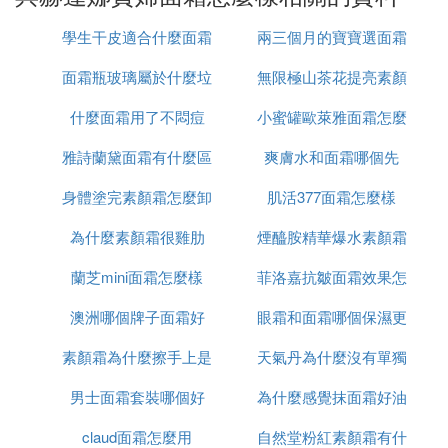
黑 科技 ，將本身粘膩厚重的使用感，通過獨有的工
學生干皮適合什麼面霜
兩三個月的寶寶選面霜
藝變得潤而不膩。
面霜瓶玻璃屬於什麼垃
無限極山茶花提亮素顏
怎麼選
黑綳帶面霜塗到臉上是一種綿密的啞光質感。另外，
黑綳帶面霜將玻色因與玻尿酸、甘草酸等溫和成分相
什麼面霜用了不悶痘
圾
小蜜罐歐萊雅面霜怎麼
霜怎麼樣
結合。
雅詩蘭黛面霜有什麼區
爽膚水和面霜哪個先
用
不僅可以淡化細紋，皺紋，還具有高效的保濕鎖水能
力，是一款全能型的修復型抗老型面霜。
身體塗完素顏霜怎麼卸
別
肌活377面霜怎麼樣
適合人群：有兩個不同質地的版本，適合所有肌膚，
為什麼素顏霜很雞肋
妝
煙醯胺精華爆水素顏霜
尤其是想要緊致肌膚的人群。
蘭芝mini面霜怎麼樣
菲洛嘉抗皺面霜效果怎
怎麼用
主打功效：提拉緊致，淡化紋路，保濕補水，使肌膚
更飽滿緊致。
澳洲哪個牌子面霜好
眼霜和面霜哪個保濕更
麼樣
菁純是蘭蔻旗下的高端貴婦系列，這款
綜合測評：
素顏霜為什麼擦手上是
天氣丹為什麼沒有單獨
好
蘭蔻的菁純面霜自打上市就受到了眾多女孩子們的追
男士面霜套裝哪個好
白渣
為什麼感覺抹面霜好油
面霜
捧，用過的人對它的評價也是比較高的。
菁純 面霜含有兩個重要成分，一個是內促膠原蛋白
claud面霜怎麼用
自然堂粉紅素顏霜有什