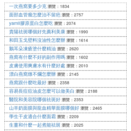
輕乳霜怎麼樣
一次燕窩要多少克
瀏覽：1834
作為具有貴婦級護膚品之稱的護膚品牌，赫蓮娜近幾
面部血管瘤怎麼治不留疤
瀏覽：2757
年在國內市場上的發展是非常不錯的，該品牌針對不
yamii膠原蛋白怎麼吃
瀏覽：2074
同年齡層的不同肌膚問題，有九大系列產品，大家可
貴陽祛斑哪個好先薦利美康
瀏覽：1990
以根據自己的需求選購合適的產品，不過目前大眾比
和田玉戈壁料沒油性怎麼辦
瀏覽：1614
較感興趣的就是赫蓮娜綠寶瓶面霜和赫蓮娜綠寶瓶輕
鵝耳朵凍瘡塗什麼精油
瀏覽：2620
乳霜這兩個產品，下面就跟大家聊一聊赫蓮娜綠寶瓶
燕窩有什麼不好的副作用嗎
瀏覽：1602
面霜好用嗎？赫蓮娜綠寶瓶輕乳霜怎麼樣呢？
皮膚使用爽膚水有什麼好處
瀏覽：2010
赫蓮娜綠寶瓶面霜是目前赫蓮娜品牌下口碑非常不錯
漂白燕窩燉不爛怎麼辦
瀏覽：2145
的產品之一，該產品不管是在質地還是滋潤度上，都
燕窩跟什麼吃最好
瀏覽：2358
非常不錯，而且該面霜的吸收程度很不錯，上臉不會
容易長痘痘油皮怎麼可以做美白
瀏覽：2188
有很明顯的黏膩感，滋潤度也是很不錯的。目前這款
醫院和美容院哪個祛斑好
瀏覽：2353
產品比較適合在春天和秋天這兩個季節使用，而且所
山羊奶面膜與龍血精華面膜哪個好
瀏覽：2465
用的成分也比較溫和，就算是干皮和敏感皮也可以使
學生干皮適合什麼面霜
用，並且赫蓮娜綠寶瓶面霜對敏感膚質還能起到一定
瀏覽：2209
的修復作用。
生薑和什麼一起煮能祛斑
瀏覽：2025