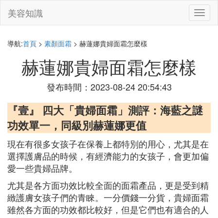
美容知識
切
換
導
航
導航:
首頁
>
素顏面霜
> 赫蓮娜貴婦面霜怎麼樣
赫蓮娜貴婦面霜怎麼樣
發布時間：2023-08-24 20:54:43
『壹』 四大「貴婦面霜」測評：海藍之謎
功效單一，同級別赫蓮娜更值
現在有很多女孩子在保養上都特別的用心，尤其是在
選擇護膚品的時候，有經濟能力的女孩子，會更加偏
愛一些貴婦品牌。
尤其是各方面功效比較全面的面霜產品，更是受到精
緻護膚女孩子們的青睞。一分價錢一分貨，貴婦面霜
雖然各方面的功效都比較好，但是它們也有適合的人