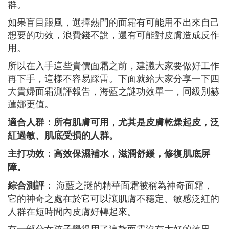
群。
如果盲目跟風，選擇熱門的面霜有可能用不出來自己
想要的功效，浪費錢不說，還有可能對皮膚造成反作
用。
所以在入手這些貴價面霜之前，建議大家要做好工作
再下手，這樣不容易踩雷。下面就給大家分享一下四
大貴婦面霜測評報告，海藍之謎功效單一，同級別赫
蓮娜更值。
適合人群：所有肌膚可用，尤其是皮膚乾燥起皮，泛
紅過敏、肌底受損的人群。
主打功效：高效保濕補水，滋潤舒緩，修復肌底屏
障。
海藍之謎的精華面霜被稱為神奇面霜，
綜合測評：
它的神奇之處在於它可以讓肌膚不穩定、敏感泛紅的
人群在短時間內皮膚好轉起來。
有一部分女孩子覺得用了這款面霜沒有太好的效果，