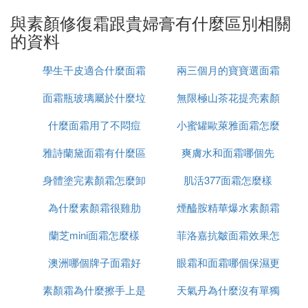
天然的，用在臉上會顯得皮膚特別好，而且不需要卸
與素顏修復霜跟貴婦膏有什麼區別相關
妝，是一款睡覺都能用的產品，一起來詳細了解下
的資料
吧。
梵蜜琳貴婦膏是素顏霜嗎
學生干皮適合什麼面霜
兩三個月的寶寶選面霜
梵蜜琳貴婦膏是屬於面霜類產品，和素顏霜還是有一
定區別的。
面霜瓶玻璃屬於什麼垃
無限極山茶花提亮素顏
怎麼選
什麼面霜用了不悶痘
圾
小蜜罐歐萊雅面霜怎麼
霜怎麼樣
貴婦膏是一款保養型的面霜，主要功效是：自然提亮
膚色至光彩靚麗，是一款可以代替bb霜粉底的護膚保
雅詩蘭黛面霜有什麼區
爽膚水和面霜哪個先
用
養品。素顏霜是調色霜，調亮霜的意思，因為它不會
像BB那種白，而是非常自然，近距離都難以看出底
身體塗完素顏霜怎麼卸
別
肌活377面霜怎麼樣
妝的存在。貴婦膏可以改善暗沉的肌膚，對皮膚進行
為什麼素顏霜很雞肋
妝
煙醯胺精華爆水素顏霜
多重保養，減輕熬夜、電腦手機輻射所帶來的皮膚暗
沉、乾燥等問題。
蘭芝mini面霜怎麼樣
菲洛嘉抗皺面霜效果怎
怎麼用
澳洲哪個牌子面霜好
眼霜和面霜哪個保濕更
麼樣
梵蜜琳貴婦膏裡面是什麼樣的
梵蜜琳神仙貴婦膏裡面是呈淡黃色的豆腐渣膏體質
素顏霜為什麼擦手上是
天氣丹為什麼沒有單獨
好
地。