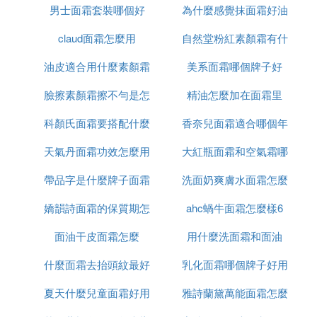
男士面霜套裝哪個好
白渣
為什麼感覺抹面霜好油
面霜
這款貴婦膏蘊含了「玫瑰花油、人參精粹、珍珠粉、
claud面霜怎麼用
自然堂粉紅素顏霜有什
胎盤素」這四大核心精華成分，能夠一瓶搞定8大肌
膚問題。同時，它也適用於任何膚質，即便是
敏感肌
油皮適合用什麼素顏霜
美系面霜哪個牌子好
麼功效
膚
也可以放心使用。所以作為一款全功效的面霜，真
臉擦素顏霜擦不勻是怎
和氣墊
精油怎麼加在面霜里
的非常值得購買。
科顏氏面霜要搭配什麼
麼回事啊
香奈兒面霜適合哪個年
梵蜜琳貴婦膏效果怎麼樣
哈哈第一次嘗試梵蜜琳貴婦膏，在使用之前做好了皮
天氣丹面霜功效怎麼用
用
大紅瓶面霜和空氣霜哪
齡段
膚打底(水乳精油全套護膚)，然後使用貴婦膏。在用
帶品字是什麼牌子面霜
洗面奶爽膚水面霜怎麼
個好
之前也問過怎麼使用，但她們說的全臉使用就用黃豆
粒大小就夠了，抱著懷疑的態度挖了一點抹在臉上，
嬌韻詩面霜的保質期怎
ahc蝸牛面霜怎麼樣6
用法
本來以為這些也就夠用半個臉，結果出乎意料的全臉
面油干皮面霜怎麼
麼看
用什麼洗面霜和面油
都夠了!唯一缺點就是不太好推開(可能是質地濃稠的
原因)。
什麼面霜去抬頭紋最好
乳化面霜哪個牌子好用
完全推開之後膚色瞬間白了幾個色號!但是還是耐心
夏天什麼兒童面霜好用
雅詩蘭黛萬能面霜怎麼
的等了十分鍾，十分鍾過後就變成自然透白，不像素