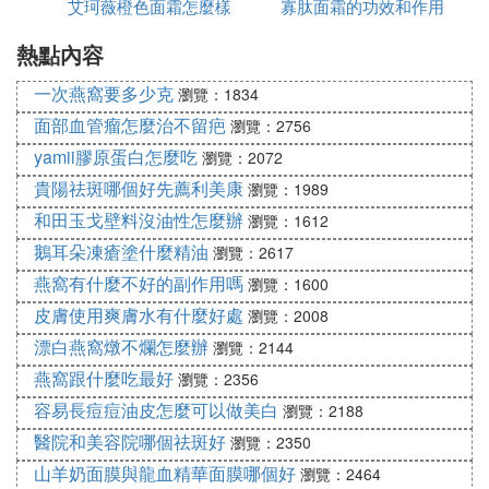
艾珂薇橙色面霜怎麼樣
寡肽面霜的功效和作用
是白色的
顏霜會有種假白的感覺。當然了，貴婦膏最明顯的效
果就是美白，所以並沒有很吃驚。那麼重點來了，用
熱點內容
是什麼
完貴婦膏以後吃驚的發現眼底細紋居然淡了很多!!而
一次燕窩要多少克
瀏覽：1834
且洗完臉之後，發現膚色並沒有因為洗臉而被打回原
面部血管瘤怎麼治不留疤
形，而且眼底細紋淡了，毛孔也細膩了一點，膚色不
瀏覽：2756
均也有所改善。長期用下去絕對可以做到素顏出門自
yamii膠原蛋白怎麼吃
瀏覽：2072
帶美顏效果!
貴陽祛斑哪個好先薦利美康
瀏覽：1989
和田玉戈壁料沒油性怎麼辦
瀏覽：1612
梵蜜琳貴婦膏的功效
鵝耳朵凍瘡塗什麼精油
瀏覽：2617
梵蜜琳貴婦膏的功效有很多，因為添加的有效成分有
燕窩有什麼不好的副作用嗎
瀏覽：1600
很多，胎盤素能夠收緊鬆弛皮膚，提升臉部柔美線
皮膚使用爽膚水有什麼好處
條。珍珠粉能夠提高人體免疫力、延緩衰老、祛斑美
瀏覽：2008
白，不僅如此貴婦膏中還含有玻尿酸，能夠很好的補
漂白燕窩燉不爛怎麼辦
瀏覽：2144
水保濕。
燕窩跟什麼吃最好
瀏覽：2356
容易長痘痘油皮怎麼可以做美白
瀏覽：2188
梵蜜琳貴婦膏中含有維生素c，維生素c是人類不可或
醫院和美容院哪個祛斑好
瀏覽：2350
缺的營養成分，也被美容界視為美白護膚品的重要成
山羊奶面膜與龍血精華面膜哪個好
瀏覽：2464
分，大家在平時都知道，多吃含有維生素c的水果是