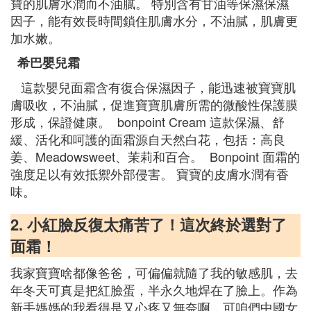
寶的肌膚水潤而不油膩。 特別含有甘油等保濕保濕
因子，能有效長時間鎖住肌膚水分，不油膩，肌膚更
加水嫩。
希巴嬰兒霜
這款嬰兒面霜含有復合保濕因子，能迅速被寶寶肌
膚吸收，不油膩，促進寶寶肌膚所需的微酸性保護膜
形成，保證健康。 bonpoint Cream 這款保濕、舒
緩、活化和呵護的面霜源自天然白花，包括：高良
姜、Meadowsweet、茉莉和百合。 Bonpoint 面霜的
強度足以有效抵禦外部侵害。 寶寶的皮膚水潤有香
味。
2. 小紅臉反復太痛苦了！這次終於選對了
面霜！
我家寶寶啥都像爸爸，可偏偏就隨了我的敏感肌，去
年冬天可真是把紅臉蛋，半永久地焊在了臉上。作為
新手媽媽的我看得是又心疼又無奈啊，可咱們中國女