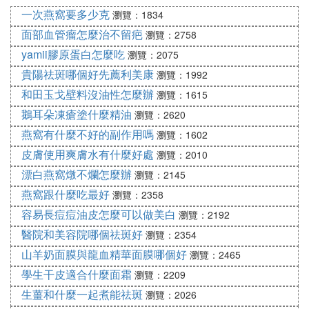
寶寶因皮膚乾燥的引起的皮膚粗糙、乾裂等皮膚問
一次燕窩要多少克
瀏覽：1834
題。
面部血管瘤怎麼治不留疤
瀏覽：2758
yamii膠原蛋白怎麼吃
瀏覽：2075
2、選擇成分天然的：由於寶寶的肌膚屏障還未發育
貴陽祛斑哪個好先薦利美康
瀏覽：1992
完全，肌膚比較敏感，所以應該選擇成分天然的面
和田玉戈壁料沒油性怎麼辦
瀏覽：1615
霜，以免刺激寶寶的肌膚，甚至使寶寶的紅臉蛋更加
鵝耳朵凍瘡塗什麼精油
瀏覽：2620
嚴重；建議大家選擇有適當添加天然植物成分的面
霜，能夠溫和養護寶寶的肌膚。
燕窩有什麼不好的副作用嗎
瀏覽：1602
皮膚使用爽膚水有什麼好處
瀏覽：2010
3、選擇味道清淡的：香味濃郁的面霜往往含有香
漂白燕窩燉不爛怎麼辦
瀏覽：2145
精，使用後可能對寶寶的肌膚和嗅覺產生刺激，因此
燕窩跟什麼吃最好
瀏覽：2358
寶寶使用的面霜應該選擇味道清淡的，建議選擇只有
容易長痘痘油皮怎麼可以做美白
瀏覽：2192
輕微原料味道的面霜，這種面霜不含香精，比較適合
醫院和美容院哪個祛斑好
瀏覽：2354
寶寶使用。
山羊奶面膜與龍血精華面膜哪個好
瀏覽：2465
推薦松達嬰兒山茶油霜和Aveeno嬰兒燕麥面霜，這
學生干皮適合什麼面霜
瀏覽：2209
兩款面霜的保濕效果都很好，且都含有天然植物成
生薑和什麼一起煮能祛斑
瀏覽：2026
分、不含香精，可改善寶寶的“蘋果臉”。