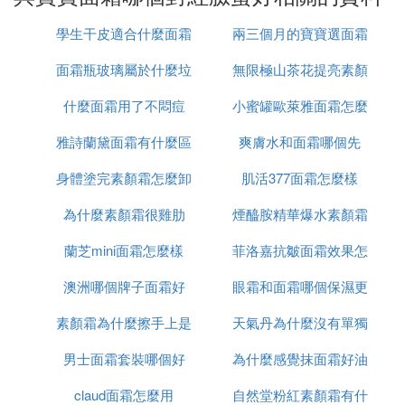
擁有像寶寶一樣嬌嫩的肌膚大概是所有女生護膚想達
學生干皮適合什麼面霜
兩三個月的寶寶選面霜
到的目的，但寶寶臉蛋嬌嫩不僅是因為年紀小，更主
要的原因是寶寶的肌膚的
角質層
比成人的薄。角質層
面霜瓶玻璃屬於什麼垃
無限極山茶花提亮素顏
怎麼選
薄、鎖水能力弱，容易受外界環境的影響，到了冬
什麼面霜用了不悶痘
圾
小蜜罐歐萊雅面霜怎麼
霜怎麼樣
天，許多寶寶的肌膚就會出現泛紅、起皮，也就是人
們常說的紅臉蛋。
雅詩蘭黛面霜有什麼區
爽膚水和面霜哪個先
用
自家寶寶的臉蛋紅紅的，摸起來又有種乾燥感，家長
身體塗完素顏霜怎麼卸
別
肌活377面霜怎麼樣
看在眼裡疼在心裡，紛紛著手給寶寶選購冬天保濕面
為什麼素顏霜很雞肋
妝
煙醯胺精華爆水素顏霜
霜。不過，寶寶用品一般比成人要講究，面霜這類用
品選購，許多家長都會從品牌和成分入手，像QV小
蘭芝mini面霜怎麼樣
菲洛嘉抗皺面霜效果怎
怎麼用
老虎寶寶面霜就成為了眾多寶媽的選擇。QV小老虎
澳洲哪個牌子面霜好
眼霜和面霜哪個保濕更
麼樣
面霜是澳大利亞老牌EGO研發的，適合嬰幼兒肌膚護
理及脆弱敏感肌人群使用。天然、溫和、滋潤是大部
素顏霜為什麼擦手上是
天氣丹為什麼沒有單獨
好
分寶媽對QV小老虎面霜的評價，該面霜的成分簡
單，含角鯊烷、凡士林、甘油，不添加色素、酒精和
男士面霜套裝哪個好
白渣
為什麼感覺抹面霜好油
面霜
香精，讓寶寶能夠在冬天安全護理嬌嫩的肌膚。
claud面霜怎麼用
自然堂粉紅素顏霜有什