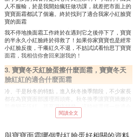
人不服輸，於是我開始瘋狂做功課，就差把市面上的
寶寶面霜都試了個遍。終於找到了適合我家小紅臉寶
寶的面霜
我不停地換面霜工作終於在遇到它之後停下了，寶寶
的半永久小紅臉終於得救了！如果你家寶寶也是經常
小紅臉反復，干癢紅久不退，不妨試試看怡思丁寶寶
面霜，我相信你會回來謝我的！
3. 寶寶冬天紅臉蛋擦什麼面霜，寶寶冬天
臉紅紅的適合什麼面霜
冷、干是秋冬的特點，進入秋冬換季階段，不少家長
都在為寶寶面部護理而頭疼。秋冬換季讓寶寶嬌嫩的
肌膚變干泛紅，甚至濕疹頻發。這時候選擇一款適合
閱讀全文
寶寶的面霜是很重要的，但面對市面上五花八門的寶
寶冬季面霜，到底寶寶冬天紅臉蛋擦什麼面霜好呢，
寶寶冬天臉紅紅的適合什麼面霜呢？
與寶寶面霜哪個對紅臉蛋好相關的資料