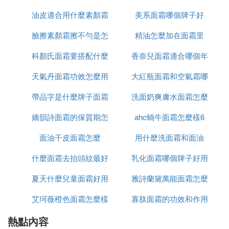
總而言之，若需要給寶寶選購冬天護理面霜，建議寶
油皮適合用什麼素顏霜
美系面霜哪個牌子好
麼功效
媽留意麵霜的成分，建議盡量選擇溫和極簡配方的。
臉擦素顏霜擦不勻是怎
和氣墊
精油怎麼加在面霜里
另外，為防購買到假冒偽劣產品，傷害寶寶健康，建
議購買產品時通過正規、可靠的途徑購買。
科顏氏面霜要搭配什麼
麼回事啊
香奈兒面霜適合哪個年
4. 寶寶紅臉蛋用什麼面霜好，專治寶寶蘋
天氣丹面霜功效怎麼用
用
大紅瓶面霜和空氣霜哪
齡段
果臉面霜
帶品字是什麼牌子面霜
洗面奶爽膚水面霜怎麼
個好
由於氣候的影響，冬季的空氣往往是比較乾燥的，所
嬌韻詩面霜的保質期怎
ahc蝸牛面霜怎麼樣6
用法
以很多寶寶在冬季臉蛋就紅紅的，摸起來很粗糙，甚
至會起皮乾裂，此時家長們可以給寶寶塗抹面霜就能
面油干皮面霜怎麼
麼看
用什麼洗面霜和面油
減少這些情況的出現。但是不少家長們為挑選面霜而
什麼面霜去抬頭紋最好
乳化面霜哪個牌子好用
苦惱，那麼寶寶紅臉蛋用什麼面霜好？專治寶寶蘋果
臉面霜？隨我一起詳細了解一下吧。
夏天什麼兒童面霜好用
雅詩蘭黛萬能面霜怎麼
艾珂薇橙色面霜怎麼樣
寡肽面霜的功效和作用
是白色的
1、選擇保濕滋潤的：如果是空氣乾燥引起寶寶出現
紅臉蛋的話，那麼應該選擇保濕效果好和保濕效果持
熱點內容
是什麼
久的面霜，這樣更能鎖住寶寶肌膚的水分，且可緩解