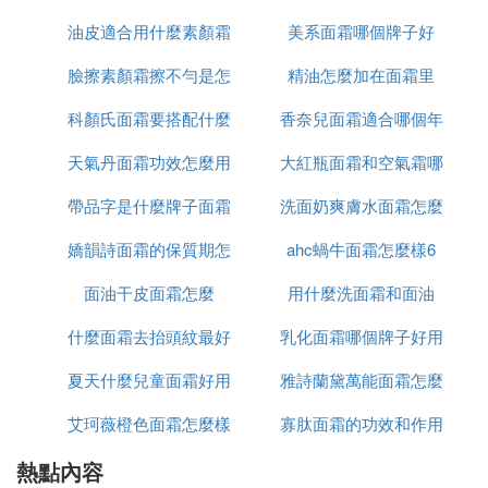
掉，也可以先停用帶刺激性的產品，如含有酒精成分
油皮適合用什麼素顏霜
美系面霜哪個牌子好
麼功效
或果酸成分的產品。
2、當臉上長出很多痘痘，並不是皮膚沒洗干凈
臉擦素顏霜擦不勻是怎
和氣墊
精油怎麼加在面霜里
如果你以為長那麼多痘痘是因為皮膚沒洗干凈而加強
科顏氏面霜要搭配什麼
麼回事啊
香奈兒面霜適合哪個年
清潔，那樣容易更加刺激皮膚。痘痘可能是肌膚敏感
天氣丹面霜功效怎麼用
用
大紅瓶面霜和空氣霜哪
齡段
的症狀，或是因為壓力而發的成人痘痘，這時要去看
醫生，而不能一味的猛擦治痘產品，或
去角質
或深層
帶品字是什麼牌子面霜
洗面奶爽膚水面霜怎麼
個好
清潔，這些都會更加刺激皮膚。
嬌韻詩面霜的保質期怎
ahc蝸牛面霜怎麼樣6
用法
3、不要把洗面乳直接抹在臉上搓洗
面油干皮面霜怎麼
麼看
用什麼洗面霜和面油
沒搓起泡沫的洗面乳會緊緊地貼在皮膚表面，傷害皮
脂膜。正確的方法是先加清水搓揉發泡，因為發泡後
什麼面霜去抬頭紋最好
乳化面霜哪個牌子好用
的洗潔劑才能發揮清潔效果，而且泡沫狀比未發泡的
乳狀溫和。洗臉時要先洗T字部位，兩頰輕輕帶過就
夏天什麼兒童面霜好用
雅詩蘭黛萬能面霜怎麼
用溫水洗掉。
艾珂薇橙色面霜怎麼樣
寡肽面霜的功效和作用
是白色的
4、注意定時清洗粉撲
熱點內容
是什麼
要知道不幹凈的化妝用具，會讓肌膚很敏感，所以對