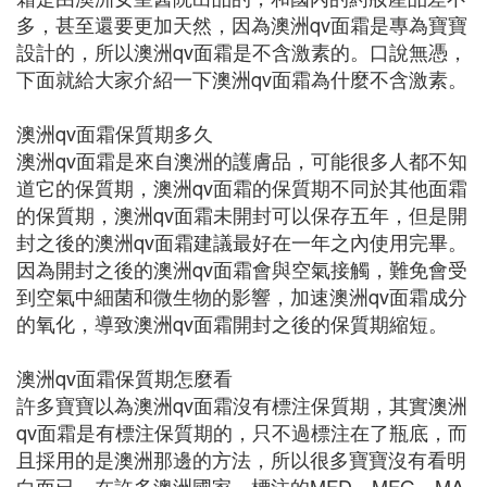
多，甚至還要更加天然，因為澳洲qv面霜是專為寶寶
設計的，所以澳洲qv面霜是不含激素的。口說無憑，
下面就給大家介紹一下澳洲qv面霜為什麼不含激素。
澳洲qv面霜保質期多久
澳洲qv面霜是來自澳洲的護膚品，可能很多人都不知
道它的保質期，澳洲qv面霜的保質期不同於其他面霜
的保質期，澳洲qv面霜未開封可以保存五年，但是開
封之後的澳洲qv面霜建議最好在一年之內使用完畢。
因為開封之後的澳洲qv面霜會與空氣接觸，難免會受
到空氣中細菌和微生物的影響，加速澳洲qv面霜成分
的氧化，導致澳洲qv面霜開封之後的保質期縮短。
澳洲qv面霜保質期怎麼看
許多寶寶以為澳洲qv面霜沒有標注保質期，其實澳洲
qv面霜是有標注保質期的，只不過標注在了瓶底，而
且採用的是澳洲那邊的方法，所以很多寶寶沒有看明
白而已。在許多澳洲國家，標注的MFD、MFG、MA