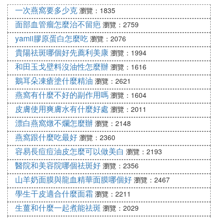
一次燕窩要多少克
化妝用具一定要進行清洗，因為補妝時臉上的油脂會
瀏覽：1835
被粉撲吸走，吸滿油脂的粉撲與空氣接觸，正是細菌
面部血管瘤怎麼治不留疤
瀏覽：2759
的最好繁殖地。用臟臟的粉撲不但不雅觀，而且容易
yamii膠原蛋白怎麼吃
瀏覽：2076
讓膚質變得脆弱或長出痘痘。 一星期要清洗一次粉
貴陽祛斑哪個好先薦利美康
瀏覽：1994
撲，用專用的清洗劑或溫和香皂都可以，洗後用面巾
和田玉戈壁料沒油性怎麼辦
瀏覽：1616
紙按壓吸水，再陰干。
鵝耳朵凍瘡塗什麼精油
瀏覽：2621
選擇化妝工具清潔劑須注意一定要選擇專業清潔劑進
燕窩有什麼不好的副作用嗎
瀏覽：1604
行處理，日常生活中的彩妝使用頻率偏高的以底妝為
皮膚使用爽膚水有什麼好處
瀏覽：2011
主，粉底比其兆液他彩妝更加厚重也因此底妝工具更
漂白燕窩燉不爛怎麼辦
瀏覽：2148
易滋生細菌。使用美化妝刷專用清潔液，噴灑於日常
使用的毛刷頭上，於軟布來回擦拭至干凈即可。
燕窩跟什麼吃最好
瀏覽：2360
容易長痘痘油皮怎麼可以做美白
瀏覽：2193
5、皮膚干癢，不要用滋潤乳霜
醫院和美容院哪個祛斑好
瀏覽：2356
因為濃稠粘膩的保養品，對敏感肌膚是負擔，所以在
山羊奶面膜與龍血精華面膜哪個好
瀏覽：2467
皮膚感到又干又癢時千萬別用。 太油太滋潤的保養
學生干皮適合什麼面霜
瀏覽：2211
品，容易刺激敏感肌膚，而且也不容易吸收，選擇
「乳液」的質地比乳霜和
生薑和什麼一起煮能祛斑
精華液
更適合敏感肌膚。
瀏覽：2029