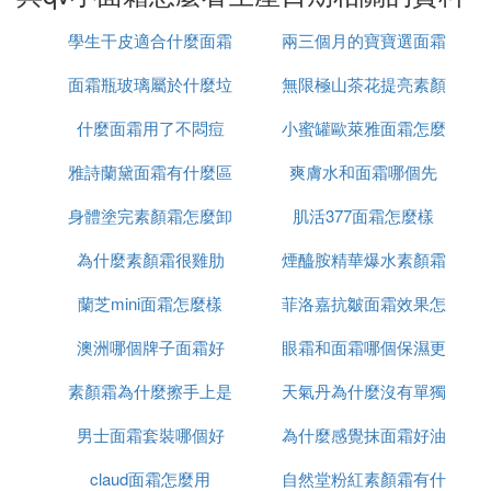
解決方法：
學生干皮適合什麼面霜
兩三個月的寶寶選面霜
生產日期通常標注在化妝品瓶底或瓶身上。
面霜瓶玻璃屬於什麼垃
無限極山茶花提亮素顏
怎麼選
1、不論是保養品或是彩妝品的保存期限,一律是三年.
它的批號有四碼,只有前二碼與製造日期有關:第一位
什麼面霜用了不悶痘
圾
小蜜罐歐萊雅面霜怎麼
霜怎麼樣
代表生產年份，第二位是月份。例如,43xx 就是侍扒2
010年11月，44xx就是 2010年12月，45xx就是 2011
雅詩蘭黛面霜有什麼區
爽膚水和面霜哪個先
用
年1月，此次類推就行。而後二位批號無實意。
身體塗完素顏霜怎麼卸
別
肌活377面霜怎麼樣
(2)qv小
面霜怎麼
看生產日期擴展閱讀
為什麼素顏霜很雞肋
妝
煙醯胺精華爆水素顏霜
使用方法
蘭芝mini面霜怎麼樣
菲洛嘉抗皺面霜效果怎
怎麼用
1、不要出現敏感現象，就換成整套
敏感肌膚
的專用
澳洲哪個牌子面霜好
眼霜和面霜哪個保濕更
麼樣
保養品
因為這樣很不安全，皮膚一旦過敏，就變得異常嬌
素顏霜為什麼擦手上是
天氣丹為什麼沒有單獨
好
氣，如果在此時更換一系列的化妝品的話，那容易給
男士面霜套裝哪個好
白渣
為什麼感覺抹面霜好油
面霜
肌膚帶來傷害。所以不要一次全部更換，可以從保養
品最後程序的產品如晚霜或乳液開始換，逐漸全部換
claud面霜怎麼用
自然堂粉紅素顏霜有什