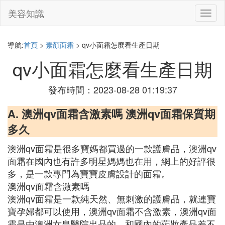
美容知識
切
換
導
航
導航:
首頁
>
素顏面霜
> qv小面霜怎麼看生產日期
qv小面霜怎麼看生產日期
發布時間：2023-08-28 01:19:37
A. 澳洲qv面霜含激素嗎 澳洲qv面霜保質期
多久
澳洲qv面霜是很多寶媽都買過的一款護膚品，澳洲qv
面霜在國內也有許多明星媽媽也在用，網上的好評很
多，是一款專門為寶寶皮膚設計的面霜。
澳洲qv面霜含激素嗎
澳洲qv面霜是一款純天然、無刺激的護膚品，就連寶
寶孕婦都可以使用，澳洲qv面霜不含激素，澳洲qv面
霜是由澳洲女皇醫院出品的，和國內的葯妝產品差不