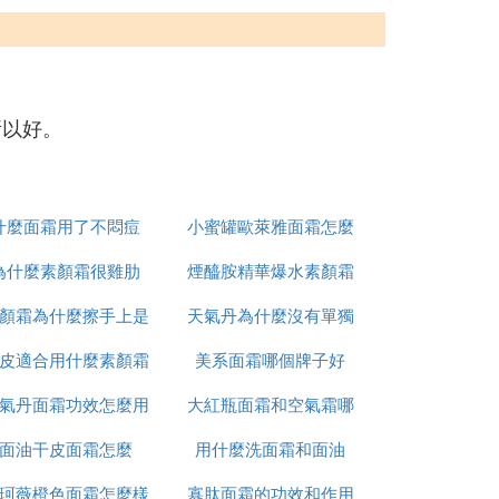
。
所以好。
什麼面霜用了不悶痘
小蜜罐歐萊雅面霜怎麼
為什麼素顏霜很雞肋
煙醯胺精華爆水素顏霜
用
顏霜為什麼擦手上是
天氣丹為什麼沒有單獨
怎麼用
皮適合用什麼素顏霜
白渣
美系面霜哪個牌子好
面霜
氣丹面霜功效怎麼用
和氣墊
大紅瓶面霜和空氣霜哪
面油干皮面霜怎麼
用什麼洗面霜和面油
個好
珂薇橙色面霜怎麼樣
寡肽面霜的功效和作用