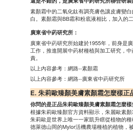
還是不錯的，是廣東省中葯研究所聯合研製
素顏霜中的二氧化鈦有調亮膚色讓皮膚變白
白。素顏霜與BB霜和粉底液相比，加入的
廣東省中葯研究所：
廣東省中葯研究所始建於1955年，前身
工作，推進開展中葯材種植與加工研究，中
責。
以上內容參考：網路--素顏霜
以上內容參考：網路--廣東省中葯研究所
E. 朱莉歐臻顏美膚素顏霜怎麼樣正
你問的是正品朱莉歐臻顏美膚素顏霜怎麼樣
根據朱莉歐臻顏官方資料顯示，朱麗歐素顏
朱莉歐是世界上唯一一家凱升瞎從植物的種
德萊德山岡的Mylor活機農場種植的植物