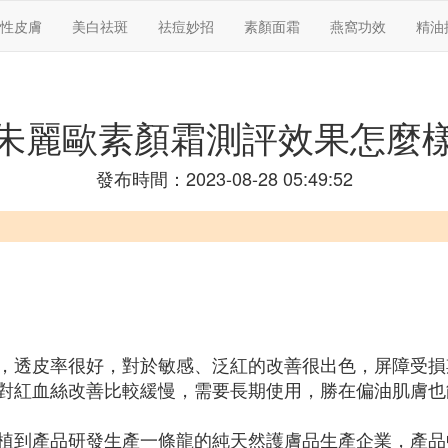
性皮膚
美白祛斑
祛痘妙招
素顏面霜
燕窩功效
精油
朱麗歐素顏霜測評效果怎麼
發布時間：2023-08-28 05:49:52
，透皮率很好，對於敏感、泛紅的改善很出色，屏障受損
對紅血絲改善比較緩慢，需要長期使用，勝在偏油肌膚也
植到產品研發生產一條龍的純天然護膚品生產企業，產品