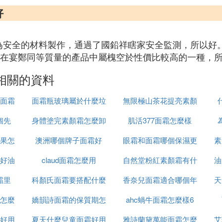
好
為安全的材料製作，通過了國鉛祥瞎家安全監測，所以好
元，在宴鄭同等質量的產品中屬槐空於性價比較高的一種，
相關的資料
面霜
面霜瓶玻璃屬於什麼垃
無限極山茶花提亮素顏
個先
身體塗完素顏霜怎麼卸
圾
肌活377面霜怎麼樣
霜怎麼樣
果怎
澳洲哪個牌子面霜好
妝
眼霜和面霜哪個保濕更
素
好油
claud面霜怎麼用
自然堂粉紅素顏霜有什
好
油
霜里
科顏氏面霜要搭配什麼
香奈兒面霜適合哪個年
麼功效
天
怎麼
嬌韻詩面霜的保質期怎
用
ahc蝸牛面霜怎麼樣6
齡段
好用
夏天什麼兒童面霜好用
麼看
雅詩蘭黛萬能面霜怎麼
艾