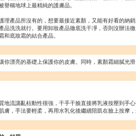
物，被譽稱地球上最精純的護膚品。
護理產品所沒有的，想要最接近素顏，又能有好看的納銷
產品洗洗就行。要用卸妝產品徹底洗干凈，否則沒辦法徹
霜和底妝霜的結合產品。
讓你漂亮的基礎上保護你的皮膚。同時，素顏霜細膩光滑
質地流讓亂枯動性很強，干手干臉直接將乳液按壓到手心
肌膚，手法要輕柔，再用水乳化後繼續陪凱在臉上按摩，