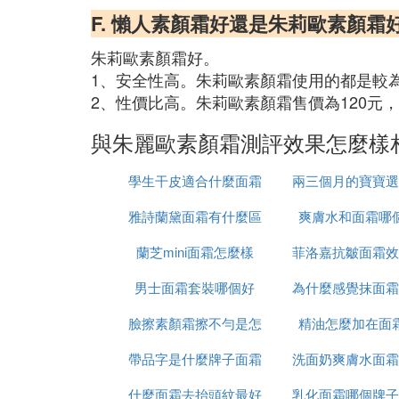
F. 懶人素顏霜好還是朱莉歐素顏霜
朱莉歐素顏霜好。
1、安全性高。朱莉歐素顏霜使用的都是較
2、性價比高。朱莉歐素顏霜售價為120
與朱麗歐素顏霜測評效果怎麼樣
學生干皮適合什麼面霜
兩三個月的寶寶選
雅詩蘭黛面霜有什麼區
爽膚水和面霜哪
怎麼選
蘭芝mini面霜怎麼樣
別
菲洛嘉抗皺面霜效
男士面霜套裝哪個好
為什麼感覺抹面霜
麼樣
臉擦素顏霜擦不勻是怎
精油怎麼加在面
帶品字是什麼牌子面霜
麼回事啊
洗面奶爽膚水面霜
什麼面霜去抬頭紋最好
乳化面霜哪個牌子
用法