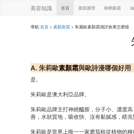
美容知識
首頁
面部護理
精華眼霜
油
導航:
首頁
>
素顏面霜
> 朱麗歐素顏霜測評效果怎麼樣
A. 朱莉歐
素顏霜
與歐詩漫哪個好用
是。
朱莉歐是澳大利亞品牌。
朱莉歐品牌主打神經醯胺，分子小、濃度高
善，水狀質地，吸收快、沒有黏膩感，瞎兆
朱莉歐是世界上唯一一家磨茄租從植物的種