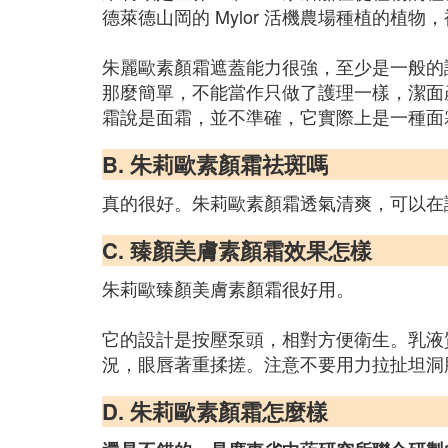
德萊德山岡的 Mylor 活機農場種植的植
朱麗歐素顏霜遮蓋能力很強，至少是一般的
那麼簡單，不能當作只做了護理一樣，潔面
霜說是面霜，並不準確，它實際上是一種面
B. 朱莉歐素顏霜祛斑嗎
真的很好。朱莉歐素顏霜透氣清爽，可以在
C. 臻顏美膚素顏霜效果怎樣
朱莉歐臻顏美膚素顏霜很好用。
它的設計是按壓泵頭，相對方便衛生。乳液
況，眼唇著重揉搓。注意不要用力拉扯坦洞
D. 朱莉歐素顏霜怎麼樣