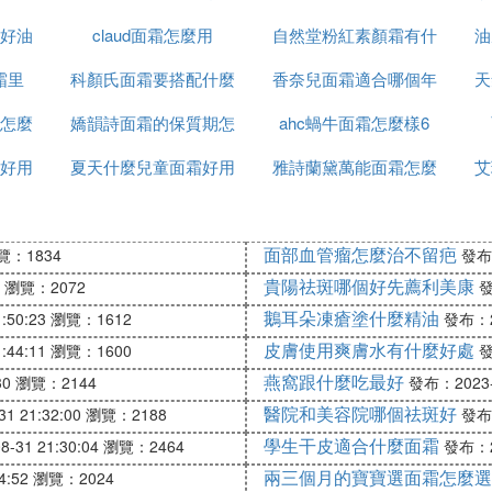
好油
claud面霜怎麼用
自然堂粉紅素顏霜有什
好
油
霜里
科顏氏面霜要搭配什麼
香奈兒面霜適合哪個年
麼功效
天
怎麼
嬌韻詩面霜的保質期怎
用
ahc蝸牛面霜怎麼樣6
齡段
好用
夏天什麼兒童面霜好用
麼看
雅詩蘭黛萬能面霜怎麼
艾
是白色的
面部血管瘤怎麼治不留疤
覽：1834
發布：
貴陽祛斑哪個好先薦利美康
瀏覽：2072
發
鵝耳朵凍瘡塗什麼精油
:50:23
瀏覽：1612
發布：20
皮膚使用爽膚水有什麼好處
:44:11
瀏覽：1600
發
燕窩跟什麼吃最好
30
瀏覽：2144
發布：2023-0
醫院和美容院哪個祛斑好
1 21:32:00
瀏覽：2188
發布：
學生干皮適合什麼面霜
-31 21:30:04
瀏覽：2464
發布：20
兩三個月的寶寶選面霜怎麼選
4:52
瀏覽：2024