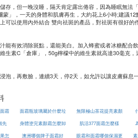
儲存，但一晚沒睡，隔天肯定露出倦容，因為睡眠無法
爾蒙」，一天的身體和肌膚再生，大約花上6小時;建議1
上可以使用內外結合 雙向祛斑的產品，對祛斑有很好的
汁能有效消除斑點，還能美白。加入蜂蜜或者冰糖配合飲
維生素C「倉庫」，50g檸檬中的維生素就高達30毫克
浸泡，再敷臉，連續3天，停2天，如允許以讓皮膚蘇息
料
面霜
面霜瓶玻璃屬於什麼垃
無限極山茶花提亮素顏
個先
身體塗完素顏霜怎麼卸
圾
肌活377面霜怎麼樣
霜怎麼樣
果怎
澳洲哪個牌子面霜好
妝
眼霜和面霜哪個保濕更
素