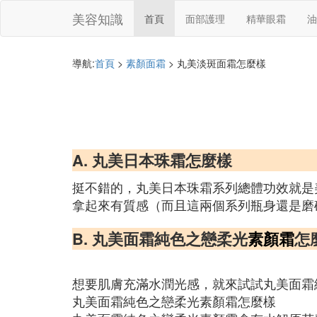
美容知識
首頁
面部護理
精華眼霜
油
導航:
首頁
>
素顏面霜
> 丸美淡斑面霜怎麼樣
A. 丸美日本珠霜怎麼樣
挺不錯的，丸美日本珠霜系列總體功效就是
拿起來有質感（而且這兩個系列瓶身還是磨
B. 丸美面霜純色之戀柔光
素顏霜
怎
想要肌膚充滿水潤光感，就來試試丸美面霜
丸美面霜純色之戀柔光素顏霜怎麼樣