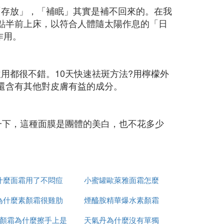
「存放」，「補眠」其實是補不回來的。在我
2點半前上床，以符合人體隨太陽作息的「日
作用。
用都很不錯。10天快速祛斑方法?用檸檬外
，還含有其他對皮膚有益的成分。
一下，這種面膜是團體的美白，也不花多少
什麼面霜用了不悶痘
小蜜罐歐萊雅面霜怎麼
為什麼素顏霜很雞肋
煙醯胺精華爆水素顏霜
用
顏霜為什麼擦手上是
天氣丹為什麼沒有單獨
怎麼用