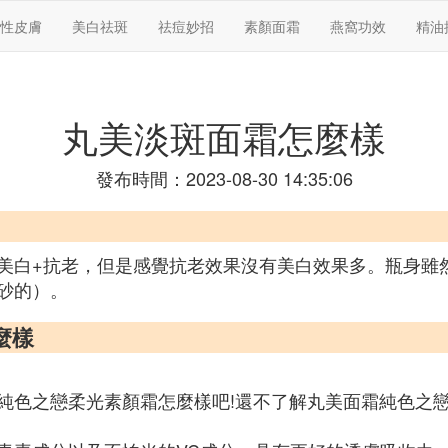
性皮膚
美白祛斑
祛痘妙招
素顏面霜
燕窩功效
精油
丸美淡斑面霜怎麼樣
發布時間：2023-08-30 14:35:06
美白+抗老，但是感覺抗老效果沒有美白效果多。瓶身雖
砂的）。
麼樣
純色之戀柔光素顏霜怎麼樣吧!還不了解丸美面霜純色之戀