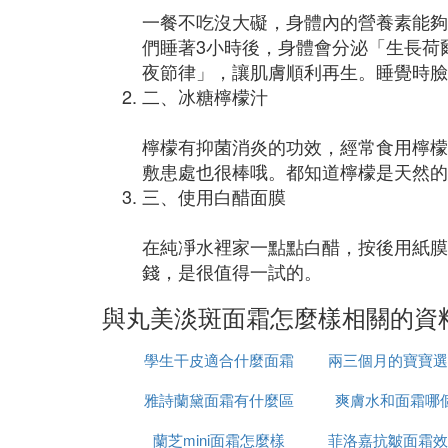
一餐不吃沒大礙，身體內的營養素能夠
們睡著3小時後，身體會分泌「生長荷
夜節律」，讓肌膚順利再生。睡覺時臉
二、冰糖檸檬汁
檸檬有抑菌消炎的功效，經常食用檸檬
敷患處也很棒哦。都知道檸檬是天然的
三、使用白醋面膜
在純凈水裡家一點點白醋，按後用紙膜
錢，是很值得一試的。
與丸美淡斑面霜怎麼樣相關的資
學生干皮適合什麼面霜
兩三個月的寶寶選
雅詩蘭黛面霜有什麼區
爽膚水和面霜哪
怎麼選
蘭芝mini面霜怎麼樣
別
菲洛嘉抗皺面霜效