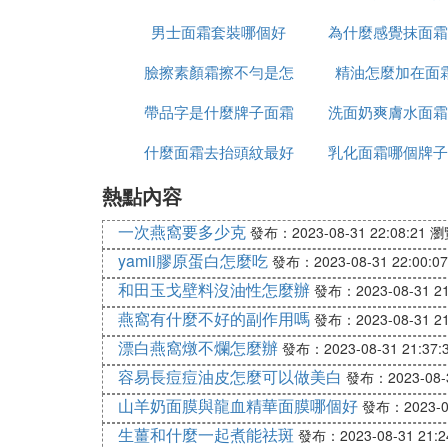
男士面霜套裝哪個好
為什麼感覺抹面霜
麼樣
臉擦素顏霜擦不勻是怎
精油怎麼加在面
帶品字是什麼牌子面霜
麼回事啊
洗面奶爽膚水面霜
什麼面霜去抬頭紋最好
乳化面霜哪個牌子
用法
熱點內容
一次燕窩要多少克
發布：2023-08-31 22:08:21
瀏
yamii膠原蛋白怎麼吃
發布：2023-08-31 22:00:07
和田玉戈壁料沒油性怎麼辦
發布：2023-08-31 21
燕窩有什麼不好的副作用嗎
發布：2023-08-31 21
漂白燕窩燉不爛怎麼辦
發布：2023-08-31 21:37:
容易長痘痘油皮怎麼可以做美白
發布：2023-08-3
山羊奶面膜與龍血精華面膜哪個好
發布：2023-08
生薑和什麼一起煮能祛斑
發布：2023-08-31 21:2