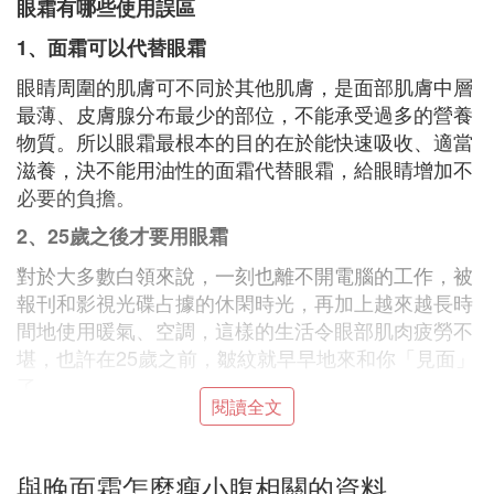
眼霜有哪些使用誤區
1、面霜可以代替眼霜
眼睛周圍的肌膚可不同於其他肌膚，是面部肌膚中層
最薄、皮膚腺分布最少的部位，不能承受過多的營養
物質。所以眼霜最根本的目的在於能快速吸收、適當
滋養，決不能用油性的面霜代替眼霜，給眼睛增加不
必要的負擔。
2、25歲之後才要用眼霜
對於大多數白領來說，一刻也離不開電腦的工作，被
報刊和影視光碟占據的休閑時光，再加上越來越長時
間地使用暖氣、空調，這樣的生活令眼部肌肉疲勞不
堪，也許在25歲之前，皺紋就早早地來和你「見面」
了。
閱讀全文
3、只需在眼角使用眼霜
用眼霜是因為眼角出現了魚尾紋，可是上、下眼皮的
與晚面霜怎麼瘦小腹相關的資料
老化比眼角更早，切忌忽視了對它們的保養。而且因