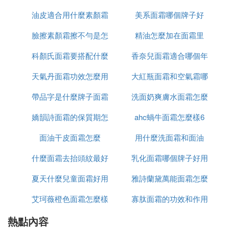
肪粒的元兇，正確的使用方法應該是在塗抹面霜時，
油皮適合用什麼素顏霜
美系面霜哪個牌子好
麼功效
應以眼眶骨作為分界線，不可將面霜塗抹在眼周。
臉擦素顏霜擦不勻是怎
和氣墊
精油怎麼加在面霜里
3、塗眼霜一定要注意手法
科顏氏面霜要搭配什麼
麼回事啊
香奈兒面霜適合哪個年
眼霜的功效不同，按摩的手法也不相同，錯誤的按摩
手法不但不能令眼霜發揮功效，甚至會令眼皮出現皺
天氣丹面霜功效怎麼用
用
大紅瓶面霜和空氣霜哪
齡段
紋，比如說是去皺紋的眼霜，按摩時就得順著肌膚的
帶品字是什麼牌子面霜
洗面奶爽膚水面霜怎麼
個好
生長紋理按壓，而去黑眼圈的，就得從眼頭往眼尾方
向按摩。
嬌韻詩面霜的保質期怎
ahc蝸牛面霜怎麼樣6
用法
面霜怎麼使用比較好2
面油干皮面霜怎麼
麼看
用什麼洗面霜和面油
面霜到底該怎麼用？
什麼面霜去抬頭紋最好
乳化面霜哪個牌子好用
總的來說，面霜主要適用於干皮MM，因為霜類的DD
夏天什麼兒童面霜好用
雅詩蘭黛萬能面霜怎麼
一般比較滋潤的說，所以如果皮膚缺水厲害，用補水
面霜效果應該會比較顯著；而乳液則主要適用於混合
艾珂薇橙色面霜怎麼樣
寡肽面霜的功效和作用
是白色的
或油皮MM。當然，這只是個籠統的說法。具體問題
熱點內容
是什麼
具體分析的話~現在有很多面霜和乳液都分滋潤型和