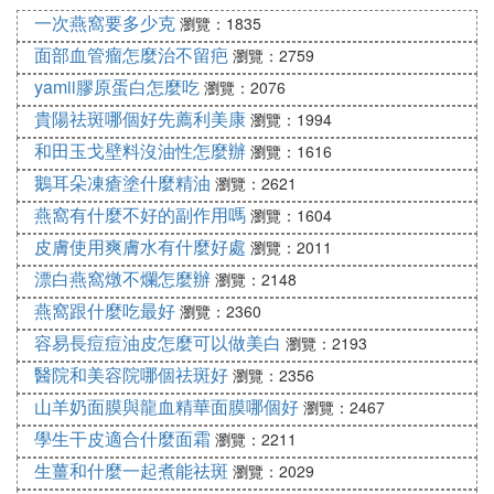
清爽型兩種，所以面霜和乳液的適用范圍將會趨向於
一次燕窩要多少克
瀏覽：1835
一致。油皮MM可以選擇凝露類的保濕面霜，而干皮
面部血管瘤怎麼治不留疤
瀏覽：2759
MM也可以選擇滋潤型的乳液。
yamii膠原蛋白怎麼吃
瀏覽：2076
面霜什麼時候用最好？
貴陽祛斑哪個好先薦利美康
瀏覽：1994
面霜的種類非常豐富，我們在白天可以使用日間專用
和田玉戈壁料沒油性怎麼辦
瀏覽：1616
的，這種面霜具有較多的抵抗因子，可以有效的保護
鵝耳朵凍瘡塗什麼精油
瀏覽：2621
肌膚。到了晚間，我們可以使用一些含有修護成分的
燕窩有什麼不好的副作用嗎
瀏覽：1604
面霜。
皮膚使用爽膚水有什麼好處
瀏覽：2011
面霜作為護膚品，一般會被放在護膚的最後一個步驟
漂白燕窩燉不爛怎麼辦
瀏覽：2148
進行，正確的.護膚步驟為：潔面—
爽膚水
—面膜—
燕窩跟什麼吃最好
瀏覽：2360
爽膚水—乳液—面霜。當然這個步驟並不是一成不變
容易長痘痘油皮怎麼可以做美白
瀏覽：2193
的，我們完全可以結合自身情況，適當的省略一些中
間步驟。
醫院和美容院哪個祛斑好
瀏覽：2356
山羊奶面膜與龍血精華面膜哪個好
瀏覽：2467
面霜的正確使用方法
學生干皮適合什麼面霜
瀏覽：2211
第一步：在額頭、臉頰、鼻尖、下巴處抹上適當的面
生薑和什麼一起煮能祛斑
瀏覽：2029
霜，用量大概跟黃豆大小差不多。