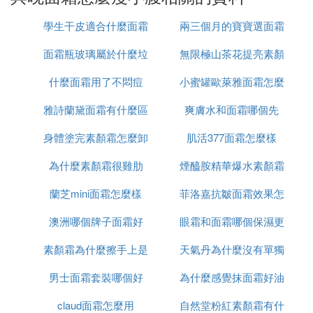
為眼部皮膚極薄，眼霜不能用太多，以免對眼睛周圍
學生干皮適合什麼面霜
兩三個月的寶寶選面霜
造成負擔，加速肌膚衰老。
面霜瓶玻璃屬於什麼垃
無限極山茶花提亮素顏
怎麼選
4、所有眼霜都一樣
眼霜的種類非常豐富，分別針對不同年齡、不同的眼
什麼面霜用了不悶痘
圾
小蜜罐歐萊雅面霜怎麼
霜怎麼樣
部問題。買眼霜之前一定要先了解自己有什麼樣的眼
雅詩蘭黛面霜有什麼區
爽膚水和面霜哪個先
用
部問題，再按需購買哦。
身體塗完素顏霜怎麼卸
別
肌活377面霜怎麼樣
使用眼霜需要注意什麼
為什麼素顏霜很雞肋
妝
煙醯胺精華爆水素顏霜
1、不能超量
很多人都以為眼霜塗得越多越好，其實這是錯誤的想
蘭芝mini面霜怎麼樣
菲洛嘉抗皺面霜效果怎
怎麼用
法，眼周肌膚很薄，塗抹太多反而令肌膚無法吸收，
澳洲哪個牌子面霜好
眼霜和面霜哪個保濕更
麼樣
這樣反而會造成負擔，加速眼肌的衰老，一般來說，
眼霜的用量只有米粒大小的量就夠了。
素顏霜為什麼擦手上是
天氣丹為什麼沒有單獨
好
2、面霜不能塗眼部
男士面霜套裝哪個好
白渣
為什麼感覺抹面霜好油
面霜
很多人在塗抹眼霜時，會順手把面霜塗抹在眼周，然
claud面霜怎麼用
自然堂粉紅素顏霜有什
後再塗抹眼霜，這種做法是錯誤的，這樣就是造成脂