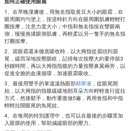
如何正確使用眼霜
1、在早晚潔膚後，用無名指取黃豆大小的眼霜，在
眼周圍均勻塗上，按逆時針方向在眼周圍肌膚輕輕打
圈按摩，注意力度大小；中指和無名指按在雙眼兩
側，慢慢推揉眼側肌膚，再輕柔以另一隻手的無名指
打圈按摩。
2、當眼霜還未徹底吸收時，以大拇指從眉頭到眉
尾，緩而深地按壓眼眶，記得每次按壓大約要停留3
秒鍾時間，再以大拇指指腹的力量按壓鼻翼兩旁，以
促進全臉的血液循環，加速眼霜吸收。
3、最後用雙手的掌溫溫熱眼部
精華液
，從眼尾開
始，以大拇指的指腹緩緩地朝耳朵方向輕輕進行提拉
方式，然後鬆手，動作重復做5遍，再用食指和中指
輕輕拉開眼尾的魚尾紋。
4、在每周的特別護理中，也可以在最後的步驟里加
入眼膜的使用，幫助減緩眼部的壓力。