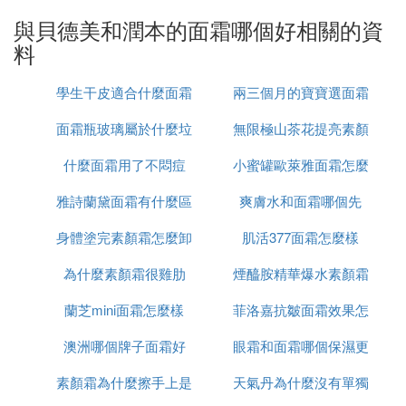
首先，媽媽在給嬰兒使用面霜時是特別謹慎的，因為
與貝德美和潤本的面霜哪個好相關的資
嬰兒的肌膚比較嬌嫩，不好的面霜容易影響寶寶的肌
料
膚健康。而妙思樂、艾維諾、強生、啟初、郁美凈這
些兒童品牌面霜在國際上都是非常知名的，並且保濕
學生干皮適合什麼面霜
兩三個月的寶寶選面霜
效果也很不錯。其中郁美凈這個品牌是我們的國產品
牌，不僅產品好用而且價格也比較親民，很多媽媽一
面霜瓶玻璃屬於什麼垃
無限極山茶花提亮素顏
怎麼選
般會給寶寶選擇這個品牌。強生雖然不是我們的國產
品牌，但是在國內也非常知名的嬰幼兒童品牌。除了
什麼面霜用了不悶痘
圾
小蜜罐歐萊雅面霜怎麼
霜怎麼樣
小孩子會用到其產品之外，有很多大人也會用到其產
雅詩蘭黛面霜有什麼區
爽膚水和面霜哪個先
用
品。
身體塗完素顏霜怎麼卸
別
肌活377面霜怎麼樣
所以說，女性在給自己的寶寶購買面霜時，強生、郁
為什麼素顏霜很雞肋
妝
煙醯胺精華爆水素顏霜
美凈、啟初這些品牌都是非常不錯的，對嬰兒的肌膚
不會產生什麼影響。
蘭芝mini面霜怎麼樣
菲洛嘉抗皺面霜效果怎
怎麼用
嬰幼兒和兒童潤膚補水面霜什麼牌子的好用、質量最
安全
澳洲哪個牌子面霜好
眼霜和面霜哪個保濕更
麼樣
一般情況下，在冬天的時候，我們肌膚都是比較乾燥
素顏霜為什麼擦手上是
天氣丹為什麼沒有單獨
好
的，所以不管是我們成年人還是出生沒有多久的嬰