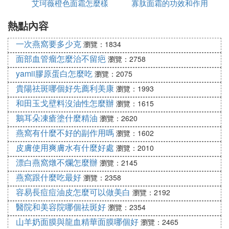
艾珂薇橙色面霜怎麼樣
寡肽面霜的功效和作用
是白色的
然後澳蘭黛兒童面霜可以說是一款品質極佳的嬰兒補
熱點內容
是什麼
水保濕霜，選擇最優質牛奶蛋白質精華和小麥胚芽製
一次燕窩要多少克
作而成，親膚效果非常好，在加上水潤的因子能有效
瀏覽：1834
幫助改善肌膚乾燥的狀況，從根源上保證嬰兒肌膚的
面部血管瘤怎麼治不留疤
瀏覽：2758
幼嫩潤澤。
yamii膠原蛋白怎麼吃
瀏覽：2075
嬰幼兒保濕潤膚面霜用什麼牌子的好一些、哪個牌子
貴陽祛斑哪個好先薦利美康
瀏覽：1993
最好
和田玉戈壁料沒油性怎麼辦
瀏覽：1615
到了冬季，寶媽除了會給自家寶寶購冬衣外，還會選
鵝耳朵凍瘡塗什麼精油
瀏覽：2620
購一些皮膚護理用品，比如嬰幼兒保濕面霜。選購面
燕窩有什麼不好的副作用嗎
霜，家長一般會注重面霜的效果、安全性或品牌，但
瀏覽：1602
面對著市面上琳琅滿目的寶寶面霜品牌，有不少家長
皮膚使用爽膚水有什麼好處
瀏覽：2010
表示頭痛，不知如何選擇。那麼，嬰幼兒保濕潤膚面
漂白燕窩燉不爛怎麼辦
瀏覽：2145
霜用什麼牌子的好一些、哪個牌子最好呢？
燕窩跟什麼吃最好
瀏覽：2358
容易長痘痘油皮怎麼可以做美白
瀏覽：2192
寶寶的皮膚屏障功能比較弱，易受外來不良因素的影
醫院和美容院哪個祛斑好
瀏覽：2354
響，容易出現各種皮膚問題。在冬季，嬰幼兒最常見
山羊奶面膜與龍血精華面膜哪個好
瀏覽：2465
的皮膚問題應該是乾燥起皮、泛紅敏感了，這時候許