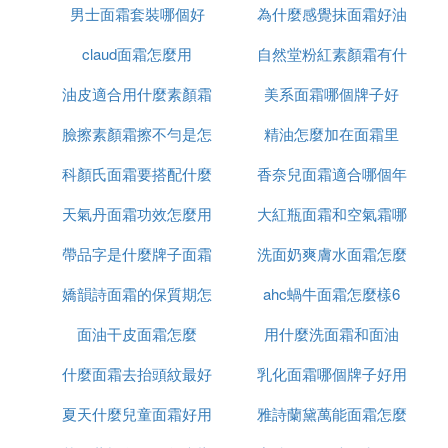
兒，平時都需要塗一些護膚品來滋潤肌膚。不然皮膚
男士面霜套裝哪個好
白渣
為什麼感覺抹面霜好油
面霜
很乾燥的話，穿衣服時容易產生靜電。尤其是嬰兒，
claud面霜怎麼用
自然堂粉紅素顏霜有什
嬰兒的肌膚比較嬌嫩的，如果肌膚一直乾燥的話，容
易導致嬰兒的皮膚出現一些問題。那麼，嬰幼兒和兒
油皮適合用什麼素顏霜
美系面霜哪個牌子好
麼功效
童潤膚補水面霜什麼牌子的好用、質量最安全呢？
臉擦素顏霜擦不勻是怎
和氣墊
精油怎麼加在面霜里
首先，貝親這個品牌的嬰兒面霜在排行榜10強中，適
科顏氏面霜要搭配什麼
麼回事啊
香奈兒面霜適合哪個年
合0到3歲的嬰兒，面霜中含有多種植物成分，讓寶寶
在使用時不會出現過敏不適的狀況，並有效幫助改善
天氣丹面霜功效怎麼用
用
大紅瓶面霜和空氣霜哪
齡段
肌膚乾燥、泛紅等問題，全面呵護嬰兒嬌嫩肌膚，對
帶品字是什麼牌子面霜
洗面奶爽膚水面霜怎麼
個好
寶寶來說是非常好用的。
嬌韻詩面霜的保質期怎
ahc蝸牛面霜怎麼樣6
用法
其次，潤本這個品牌的嬰兒面霜在中國市場上一直深
受很多寶媽喜愛，嚴格的質量檢驗和天然的成分萃
面油干皮面霜怎麼
麼看
用什麼洗面霜和面油
取，媽媽在寶寶使用時可以快速的將最有效的成分輸
什麼面霜去抬頭紋最好
乳化面霜哪個牌子好用
送到嬰兒肌膚中，有效舒緩寶寶乾燥的肌膚狀況，可
以讓寶寶嬌嫩的肌膚時時處於滋潤的狀態下，也是非
夏天什麼兒童面霜好用
雅詩蘭黛萬能面霜怎麼
常好的一款幼嬰兒面霜。