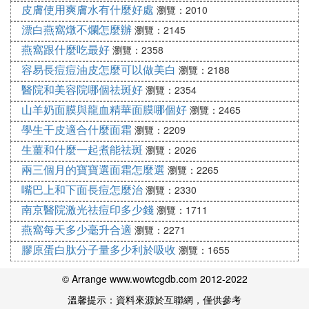
皮膚使用爽膚水有什麼好處
瀏覽：2010
漂白燕窩燉不爛怎麼辦
瀏覽：2145
燕窩跟什麼吃最好
瀏覽：2358
容易長痘痘油皮怎麼可以做美白
瀏覽：2188
醫院和美容院哪個祛斑好
瀏覽：2354
山羊奶面膜與龍血精華面膜哪個好
瀏覽：2465
學生干皮適合什麼面霜
瀏覽：2209
生薑和什麼一起煮能祛斑
瀏覽：2026
兩三個月的寶寶選面霜怎麼選
瀏覽：2265
嘴巴上和下面長痘怎麼治
瀏覽：2330
南京醫院激光祛痘印多少錢
瀏覽：1711
燕窩每天多少毫升合適
瀏覽：2271
膠原蛋白肽分子量多少利於吸收
瀏覽：1655
© Arrange www.wowtcgdb.com 2012-2022
溫馨提示：資料來源於互聯網，僅供參考