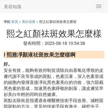
美容知識
切
換
導
航
導航:
首頁
>
美白祛斑
> 熙之紅顏祛斑效果怎麼樣
熙之紅顏祛斑效果怎麼樣
發布時間：2023-08-18 10:54:38
Ⅰ 熙雅凈顏液祛斑效果怎麼樣啊
好。
安全有效，能夠有效抑制並清除自由基氧化導致的皮
膚代謝不良等形成的斑點，色素沉著，深入色素形成
的細胞內發揮直接凈化黑色素美白的功效，強力阻截
黑色素的形成，加速黑色素睜敬的剝落，讓皮膚笑早
衫美白年輕的同時自然健康。
斑點去除術是指通過各種醫療技術手段改善、減輕面
部斑點的方法，常見的技術手段有激光、碰腔光子、