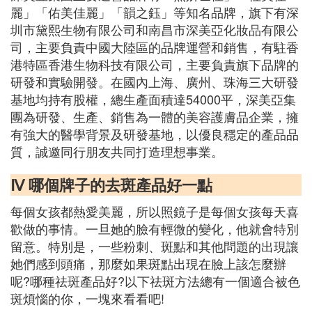
麗」「佑美佳麗」「韻之鈺」等知名品牌，旗下有深
圳市黛熙生物有限公司和南昌市深美亞化妝品有限公
司，主要負責中國大陸區的品牌運營和銷售，有駐香
港特區香港生物科技有限公司，主要負責旗下品牌的
研發和實驗開發。在國內上海、廣州、珠海三大研發
基地均持有股權，總生產面積達54000平，深美亞集
團為研發、生產、銷售為一體的美容護膚品企業，擁
有強大的醫學背景及研發基地，以優良穩定的產品品
質，誠邀同行朋友共同打造理想事業。
Ⅳ 哪個牌子的去斑產品好一點
每個女孩都熱愛美麗，所以照鏡子是每個女孩每天喜
歡做的事情。一旦她的臉有輕微的變化，他就會特別
留意。特別是，一些粉刺、斑點和其他問題的出現讓
她們感到頭痛，那麼如果斑點出現在臉上該怎麼辦
呢?哪種祛斑產品好?以下祛斑方法總有一個適合被色
斑煩惱的你，一塊來看看吧!