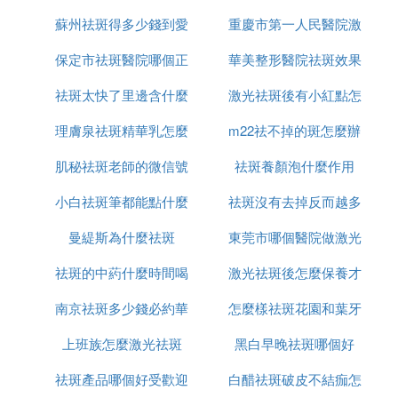
蘇州祛斑得多少錢到愛
仁京美
重慶市第一人民醫院激
用是什麼
保定市祛斑醫院哪個正
思特簡介
華美整形醫院祛斑效果
光祛斑怎麼樣
祛斑太快了里邊含什麼
規
激光祛斑後有小紅點怎
怎麼樣
理膚泉祛斑精華乳怎麼
成分
m22祛不掉的斑怎麼辦
麼回事
肌秘祛斑老師的微信號
用
祛斑養顏泡什麼作用
小白祛斑筆都能點什麼
是多少
祛斑沒有去掉反而越多
曼緹斯為什麼祛斑
東莞市哪個醫院做激光
怎麼辦
祛斑的中葯什麼時間喝
激光祛斑後怎麼保養才
祛斑好
南京祛斑多少錢必約華
最好
怎麼樣祛斑花園和葉牙
恢復的好
上班族怎麼激光祛斑
美n高效
黑白早晚祛斑哪個好
祛斑產品哪個好受歡迎
白醋祛斑破皮不結痂怎