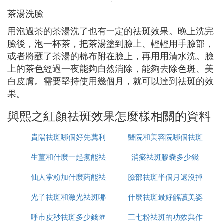
茶湯洗臉
用泡過茶的茶湯洗了也有一定的祛斑效果。晚上洗完
臉後，泡一杯茶，把茶湯塗到臉上、輕輕用手臉部，
或者將蘸了茶湯的棉布附在臉上，再用用清水洗。臉
上的茶色經過一夜能夠自然消除，能夠去除色斑、美
白皮膚。需要堅持使用幾個月，就可以達到祛斑的效
果。
與熙之紅顏祛斑效果怎麼樣相關的資料
貴陽祛斑哪個好先薦利
醫院和美容院哪個祛斑
生薑和什麼一起煮能祛
美康
消瘀祛斑膠囊多少錢
好
仙人掌粉加什麼葯能祛
斑
臉部祛斑半個月還沒掉
光子祛斑和激光祛斑哪
斑
什麼祛斑最好解讀美姿
痂怎麼辦
呼市皮秒祛斑多少錢匯
個更安全
三七粉祛斑的功效與作
爾