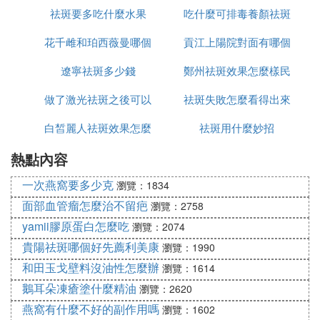
祛斑要多吃什麼水果
美姿爾
吃什麼可排毒養顏祛斑
麼辦
花千雌和珀西薇曼哪個
貢江上陽院對面有哪個
遼寧祛斑多少錢
祛斑好用
鄭州祛斑效果怎麼樣民
店可以祛斑
做了激光祛斑之後可以
祛斑失敗怎麼看得出來
眾聽過美萊
白皙麗人祛斑效果怎麼
吃什麼
祛斑用什麼妙招
熱點內容
樣
一次燕窩要多少克
瀏覽：1834
面部血管瘤怎麼治不留疤
瀏覽：2758
yamii膠原蛋白怎麼吃
瀏覽：2074
貴陽祛斑哪個好先薦利美康
瀏覽：1990
和田玉戈壁料沒油性怎麼辦
瀏覽：1614
鵝耳朵凍瘡塗什麼精油
瀏覽：2620
燕窩有什麼不好的副作用嗎
瀏覽：1602