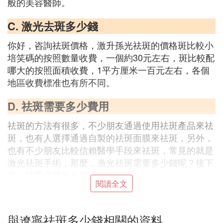
般的美容醫師。
C. 激光去斑多少錢
你好，咨詢祛斑價格，激升孫光祛斑的價格斑比較小
培笑碼的按照數量收費，一個約30元左右，斑比較配
哪大的按照面積收費，1平方厘米一百元左右，各個
地區收費標准也有所不同。
D. 祛斑需要多少費用
祛斑的方法有很多，不少朋友通過使用祛斑產品來祛
斑，也有人選擇通過自製的祛斑面膜來祛斑，另外，
也有不少朋友比較信賴醫學手段來祛斑，常見的就是
激光祛斑手術，那麼，激光祛斑需要多少錢呢？接下
來，請看具體的介紹。
閱讀全文
祛斑的費用在3000-6000元左右，費用主要受以下因
素的影響：
1、與醫院和設備有關
與遼寧祛斑多少錢相關的資料