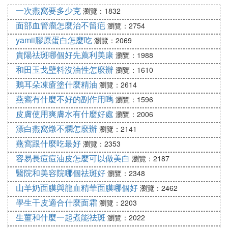
現代人的工作和學習壓力很大，很容易導致緊張，很
一次燕窩要多少克
瀏覽：1832
容易導致內分泌失調。面部斑點的重要因素是內分泌
面部血管瘤怎麼治不留疤
失調引起的。通常，您應該注意保持良好的態度，不
瀏覽：2754
要讓自己太過壓力！
yamii膠原蛋白怎麼吃
瀏覽：2069
貴陽祛斑哪個好先薦利美康
瀏覽：1988
3、化妝品和護膚品使用不當
和田玉戈壁料沒油性怎麼辦
瀏覽：1610
面部皮膚非常脆弱，長期濫用不良的化妝品和護膚產
鵝耳朵凍瘡塗什麼精油
瀏覽：2614
品很容易導致長斑。
燕窩有什麼不好的副作用嗎
瀏覽：1596
4、生活習慣
皮膚使用爽膚水有什麼好處
瀏覽：2006
生活習慣對整個人的身心健康非常重要。熬夜很久不
漂白燕窩燉不爛怎麼辦
瀏覽：2141
僅會危害您的健康，還會使您的臉變得發黃和發黃。
燕窩跟什麼吃最好
瀏覽：2353
F. 激光祛斑需要多少費用
容易長痘痘油皮怎麼可以做美白
瀏覽：2187
醫院和美容院哪個祛斑好
瀏覽：2348
在現實的生活當中，有很多人的面部會有斑點的存
山羊奶面膜與龍血精華面膜哪個好
瀏覽：2462
在，這會使一個人的皮膚變得非常的不美觀，於是很
學生干皮適合什麼面霜
瀏覽：2203
多人會通過激光的手術方法來進行有效的祛除。做激
光祛斑手術的價錢一般是在3000到6000元左右，具
生薑和什麼一起煮能祛斑
瀏覽：2022