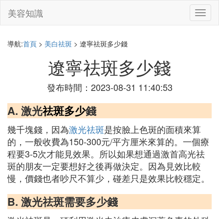
美容知識
切
換
導
航
導航:
首頁
>
美白祛斑
> 遼寧祛斑多少錢
遼寧祛斑多少錢
發布時間：2023-08-31 11:40:53
A. 激光
祛斑多少
錢
幾千塊錢，因為
激光祛斑
是按臉上色斑的面積來算
的，一般收費為150-300元/平方厘米來算的。一個療
程要3-5次才能見效果。所以如果想通過激首高光祛
斑的朋友一定要想好之後再做決定。因為見效比較
慢，價錢也者吵尺不算少，碰差只是效果比較穩定。
B. 激光祛斑需要多少錢