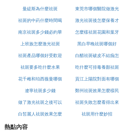
E. 臉上的一點斑去掉需要多少錢
曼緹斯為什麼祛斑
東莞市哪個醫院做激光
怎麼辦
祛斑一次的價格區間在2000~15000元之間。
祛斑的中葯什麼時間喝
激光祛斑後怎麼保養才
祛斑好
首先是每個人的斑點種類和皮膚狀態不同，這就要求
南京祛斑多少錢必約華
最好
怎麼樣祛斑花園和葉牙
恢復的好
選擇不同的祛斑方式，因此，收費也會有很大差別。
其次，每個醫院的資質設備是不同的，收費標准也會
上班族怎麼激光祛斑
美n高效
黑白早晚祛斑哪個好
有些差異，因此，價格也會相應的波動。
祛斑產品哪個好受歡迎
白醋祛斑破皮不結痂怎
影響祛斑的價格是有多種因素的，重要的還是要找效
果又好又安全的醫院，皮秒激光祛斑的價格隨著斑點
祛斑要多吃什麼水果
美姿爾
吃什麼可排毒養顏祛斑
麼辦
類型的不同，斑點情況不同，大小不同等等情況的影
花千雌和珀西薇曼哪個
貢江上陽院對面有哪個
響下費用都會不同，這個沒有一個統一的價格，小則
幾千，大則幾萬。
遼寧祛斑多少錢
祛斑好用
鄭州祛斑效果怎麼樣民
店可以祛斑
(5)遼寧祛斑多少錢擴展閱讀：
做了激光祛斑之後可以
祛斑失敗怎麼看得出來
眾聽過美萊
臉上斑點的原因
白皙麗人祛斑效果怎麼
吃什麼
祛斑用什麼妙招
1、內分泌失調
熱點內容
樣