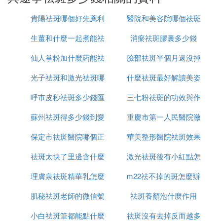
在大型醫院，激光祛斑的收費要普遍高於小型醫院。
這個原因大家都是很好理解的。除此以外採用什麼樣
貴陽祛斑哪個好先薦利
醫院和美容院哪個祛斑
的激光設備來進行手術，也在一定程度上決定著激光
祛斑手術的價格。同樣是激光祛斑儀器，有的可能只
生薑和什麼一起煮能祛
美康
消瘀祛斑膠囊多少錢
好
需要數萬元，有的卻需要上百萬，成本高些收費價格
仙人掌粉加什麼葯能祛
斑
臉部祛斑半個月還沒掉
自然就會貴些。當然，一分價錢一分貨，好的激光祛
斑設備在治療效果上面會佔有更大的優勢.
光子祛斑和激光祛斑哪
斑
什麼祛斑最好解讀美姿
痂怎麼辦
2、與色斑的程度有關
呼市皮秒祛斑多少錢匯
個更安全
三七粉祛斑的功效與作
爾
色斑的程度也是決定因素之一。激光祛斑一般是分療
程的，一般每個療程3—5次。色斑程度較淺的患者或
蘇州祛斑得多少錢到愛
仁京美
重慶市第一人民醫院激
用是什麼
許一個療程或者不需要一個療程，即可恢復到很好的
程度。反之，色斑較深的患者，或許要經過幾個療程
保定市祛斑醫院哪個正
思特簡介
華美整形醫院祛斑效果
光祛斑怎麼樣
才可以獲得理想的效果。
祛斑太快了里邊含什麼
規
激光祛斑後有小紅點怎
怎麼樣
3、與患者色斑的面積大小
現如今很多醫院現在採取的方式是按面積收費，一般
理膚泉祛斑精華乳怎麼
成分
m22祛不掉的斑怎麼辦
麼回事
是以每平方厘米作為基礎單位，一般收費為150—30
肌秘祛斑老師的微信號
用
祛斑養顏泡什麼作用
0元/平方厘米。面積越大，收費越高。
小白祛斑筆都能點什麼
是多少
祛斑沒有去掉反而越多