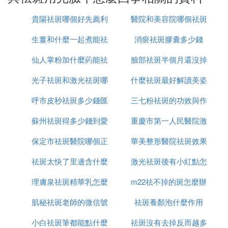
的精華製成植物純露進行濕敷，純露的製作是將
各種鮮花蒸餾收集出來的蒸餾水。這樣的
爽膚水
貴陽祛斑哪個好先薦利
醫院和美容院哪個祛斑
對皮膚的適應性很高，而且分子極小，容易被吸
收。而橙花具有淡化黑色素，提亮肌膚的效果。
生薑和什麼一起煮能祛
美康
消瘀祛斑膠囊多少錢
好
所以想要快速達到淡斑去痘印的效果，不妨使用
仙人掌粉加什麼葯能祛
斑
臉部祛斑半個月還沒掉
橙花純露進行濕敷，要比祛斑美白的精華更有效
果。
光子祛斑和激光祛斑哪
斑
什麼祛斑最好解讀美姿
痂怎麼辦
減少輻射
呼市皮秒祛斑多少錢匯
個更安全
三七粉祛斑的功效與作
爾
經常對著電子設備，對皮膚的損傷其實很大。首
蘇州祛斑得多少錢到愛
仁京美
重慶市第一人民醫院激
用是什麼
先是我斑和痘印，都是因為皮膚色素的沉澱導
致，輻射會減緩皮膚對黑色素的分解，所以斑點
保定市祛斑醫院哪個正
思特簡介
華美整形醫院祛斑效果
光祛斑怎麼樣
才會久久不祛。對此我們可以採取一些防輻射的
祛斑太快了里邊含什麼
規
激光祛斑後有小紅點怎
怎麼樣
措施，或者放一盆綠色的植物在電腦旁邊對皮膚
有著潛移默化的作用。
理膚泉祛斑精華乳怎麼
成分
m22祛不掉的斑怎麼辦
麼回事
保持心情愉悅
肌秘祛斑老師的微信號
用
祛斑養顏泡什麼作用
情緒和身體的分泌系統息息相關，尤其對皮膚的
小白祛斑筆都能點什麼
是多少
祛斑沒有去掉反而越多