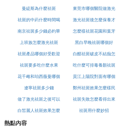
代謝能力起著重要作用，當情緒大起大落時，不
僅色素分解緩慢還引起上火爆痘的現象。經常熬
曼緹斯為什麼祛斑
東莞市哪個醫院做激光
怎麼辦
夜也是黑色素生成的一大關鍵，焦慮不安的心情
祛斑的中葯什麼時間喝
激光祛斑後怎麼保養才
祛斑好
使我們身體機能內分泌不調，導致斑點增多，痘
印也消之不去。這是用再好的美白淡斑精華也是
南京祛斑多少錢必約華
最好
怎麼樣祛斑花園和葉牙
恢復的好
起不到效果的，所以還是要從根本上解決。
上班族怎麼激光祛斑
美n高效
黑白早晚祛斑哪個好
Ⅳ 我在網上買了祛斑霜但用著發現眼周皺
祛斑產品哪個好受歡迎
白醋祛斑破皮不結痂怎
紋出現了,而且臉部很乾,但店家說繼續用就
祛斑要多吃什麼水果
美姿爾
吃什麼可排毒養顏祛斑
麼辦
用完祛斑霜臉部變干很正常，甚至出現皺紋也是有
花千雌和珀西薇曼哪個
貢江上陽院對面有哪個
的，但是需要注意的是這樣的祛斑霜大多刺激性較
強，一旦長時間使用會導致過敏，祛斑產品大多含
遼寧祛斑多少錢
祛斑好用
鄭州祛斑效果怎麼樣民
店可以祛斑
鉛，要是一款產品祛斑見效快，說明化學物質含量
大。本人遺傳性雀斑，用過許多祛斑產品，大多有發
做了激光祛斑之後可以
祛斑失敗怎麼看得出來
眾聽過美萊
乾的問題，甚至是起皮，希望你還是謹慎使用祛斑產
白皙麗人祛斑效果怎麼
吃什麼
祛斑用什麼妙招
品，一旦皮膚出現發紅、爆皮就停止使用吧。選擇祛
斑產品最好是親友介紹。希望你能祛斑成功。
熱點內容
樣