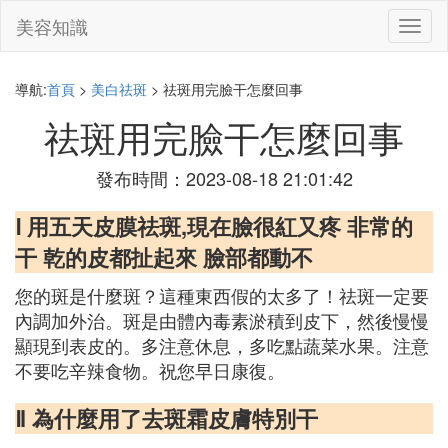
美容知識
切
換
導
航
導航:
首頁
>
美白祛斑
> 祛斑用完臉干怎麼回事
祛斑用完臉干怎麼回事
發布時間：2023-08-18 21:01:42
Ⅰ 用五天皮膜祛斑,現在臉很紅又疼 非常的
干 乾的皮都扯起來 臉部都動不
您的斑是什麼斑？這種東西假的太多了！祛斑一定要
內調加外治。斑是由體內毒素淤積到皮下，然後慢慢
顯現到表皮的。多注意休息，多吃點蔬菜水果。注意
不要吃辛辣食物。祝您早日康復。
Ⅱ 為什麼用了去斑霜皮膚特別干