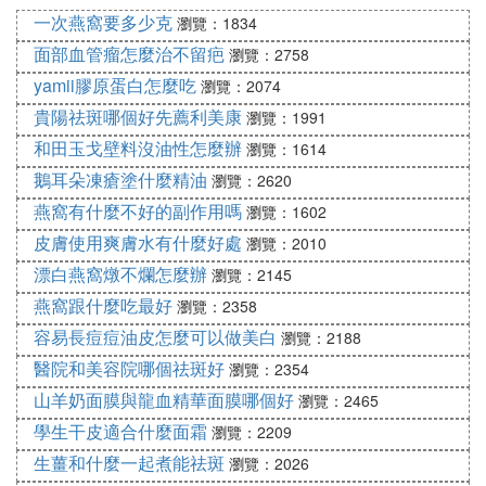
Ⅳ 用祛斑霜臉很乾,尤其眼睛周圍是怎麼回
一次燕窩要多少克
瀏覽：1834
事
面部血管瘤怎麼治不留疤
瀏覽：2758
yamii膠原蛋白怎麼吃
瀏覽：2074
那就是你平時補水不到位，還有就是平時沒有注意防
貴陽祛斑哪個好先薦利美康
瀏覽：1991
曬隔離霜。
和田玉戈壁料沒油性怎麼辦
瀏覽：1614
Ⅵ 為什麼我用了祛斑的產品後，皮膚變得
鵝耳朵凍瘡塗什麼精油
瀏覽：2620
很乾澀
燕窩有什麼不好的副作用嗎
瀏覽：1602
皮膚使用爽膚水有什麼好處
瀏覽：2010
激素臉大多是因為不當用了激素產品引發的皮膚炎
漂白燕窩燉不爛怎麼辦
瀏覽：2145
症。激素臉跟過敏很多人都是傻傻分不清，有些人已
燕窩跟什麼吃最好
經到了嚴重程度才發現自己原來是激素臉。形成激素
瀏覽：2358
臉時間長的朋友們一直忍受著激素對心理的傷害和正
容易長痘痘油皮怎麼可以做美白
瀏覽：2188
常生活的影響。
醫院和美容院哪個祛斑好
瀏覽：2354
山羊奶面膜與龍血精華面膜哪個好
瀏覽：2465
激素臉修復脫皮正常嗎，是快好了還是嚴重了？
學生干皮適合什麼面霜
瀏覽：2209
3、注意防曬，病態皮膚的防曬工作更需謹慎。盡量
生薑和什麼一起煮能祛斑
瀏覽：2026
少用化學防曬劑的產品，特別是對於嚴重受損的皮膚