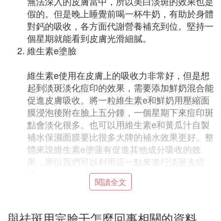
無法深入的皮膚當中，所以美白淡斑的效果也是
假的。但是晚上睡覺前喝一杯牛奶，有助於身體
對鈣的吸收，各方面代謝營養補充到位。堅持一
個星期就能看到皮膚光滑細膩。
維生素e塗臉
維生素e使用在皮膚上的吸收力非常好，但是想
起到淡斑淡化痘印的效果，需要添加鮮奶混合能
促進皮膚吸收。將一粒維生素e和鮮奶用壓縮面
膜浸泡後附在臉上五分鍾，一個星期下來痘印斑
點會淡化很多。也可以用維生素e和黃瓜汁自製
補水保濕面膜要比很多大牌的補水效果更好。整
體來說維生素e塗蓮有促進其他成分吸收的效
果，所以我們可以利用這一點來進行淡斑去痘
印。
閱讀全文
純露敷臉
近兩年來純露護膚成為熱門方式，提取各種鮮花
與祛斑用完臉干怎麼回事相關的資料