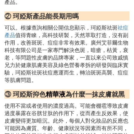
產品。
② 珂婭斯產品能長期用嗎
可以。根據查詢相關公開信息顯示，珂婭斯祛斑
祛痘
產品
值得青睞，高科技研製，天然萃取打造，沒有副
作用，改善斑斑、痘痘非常有效果。廣州艾菲爾生物
科技有限公司是一家專門解決色斑，暗瘡，枯黃，衰
老，等問題性皮膚的品牌專家，一直以來公司致戚慎
兄力於健康肌膚美容及綠色營養孝拆的研發與臨床實
驗，珂婭斯祛斑祛痘應運而生，轉治斑斑高襲、痘痘
等肌膚問題。
③ 珂婭斯抑色
精華液
為什麼一抹皮膚就黑
使用不當或者使用的濃度過高。可能會棚雹導致皮膚
過度暴露在谷胱甘肽的作用下，從而產生反效果，使
皮膚變得更加暗沉。此外，每個人對化妝品的反應也
可能因為膚質、年齡、健康狀況等因素而有所不同，