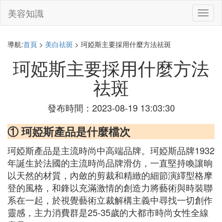
美容知識
切
換
導
航
導航:
首頁
>
美白祛斑
> 珂婭斯主要採用什麼方法祛斑
珂婭斯主要採用什麼方法
祛斑
發布時間：2023-08-19 13:03:30
① 珂婭斯產品是什麼檔次
珂婭斯產品是主流時尚中高端品牌。珂婭斯品牌1932
年誕生於法國的主流時尚品牌滑仿，一直堅持喚讓晌
以天然的材質，內斂的剪裁和精緻的細節演繹型格摩
登的風格，和鋒以充滿激情的創造力將藝術與時裝聯
系在一起，於視覺藝術立裁解構主義中尋找一切創作
靈感，主力消費群是25-35歲的大都市時尚女性全線