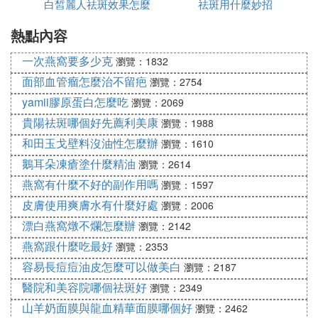
白皙麗人祛斑效果怎麼
吃什麼
祛斑用什麼妙招
熱點內容
樣
一次燕窩要多少克
瀏覽：1832
面部血管瘤怎麼治不留疤
瀏覽：2754
yamii膠原蛋白怎麼吃
瀏覽：2069
貴陽祛斑哪個好先薦利美康
瀏覽：1988
和田玉戈壁料沒油性怎麼辦
瀏覽：1610
鵝耳朵凍瘡塗什麼精油
瀏覽：2614
燕窩有什麼不好的副作用嗎
瀏覽：1597
皮膚使用爽膚水有什麼好處
瀏覽：2006
漂白燕窩燉不爛怎麼辦
瀏覽：2142
燕窩跟什麼吃最好
瀏覽：2353
容易長痘痘油皮怎麼可以做美白
瀏覽：2187
醫院和美容院哪個祛斑好
瀏覽：2349
山羊奶面膜與龍血精華面膜哪個好
瀏覽：2462