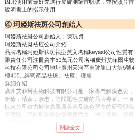
因此使用前最好先進行皮膚測鏈首帆試，並按照芹首
說明書上的指示使用。
④ 珂婭斯祛斑公司創始人
珂婭斯祛斑公司創始人：陳玩貞。
珂婭斯祛斑祛痘公司介紹
品牌名稱珂婭斯祛斑祛痘英文名稱keyasi公司性質有
限責任公司注冊資本50萬元公司名稱廣州艾菲爾生物
科技有限公司公司地址廣州天河區車陂龍口大街5號4
樓405...經營產品祛斑、祛痘、護膚
詳細介紹
廣州艾菲爾生物科技有限公司是一家專門解決色斑，
暗瘡，枯黃，衰老，等問題性皮膚的品牌專家。一直
以來公司致力於健康肌膚美容及綠色營養的研發與臨
床實驗。珂婭斯祛斑祛痘應運而生，轉治斑斑、痘痘
等肌膚問題。
閱讀全文
⑤ 珂婭斯抑色精華液要用多久