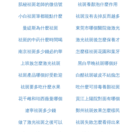
肌秘祛斑老師的微信號
用
祛斑養顏泡什麼作用
小白祛斑筆都能點什麼
是多少
祛斑沒有去掉反而越多
曼緹斯為什麼祛斑
東莞市哪個醫院做激光
怎麼辦
祛斑的中葯什麼時間喝
激光祛斑後怎麼保養才
祛斑好
南京祛斑多少錢必約華
最好
怎麼樣祛斑花園和葉牙
恢復的好
上班族怎麼激光祛斑
美n高效
黑白早晚祛斑哪個好
祛斑產品哪個好受歡迎
白醋祛斑破皮不結痂怎
祛斑要多吃什麼水果
美姿爾
吃什麼可排毒養顏祛斑
麼辦
花千雌和珀西薇曼哪個
貢江上陽院對面有哪個
遼寧祛斑多少錢
祛斑好用
鄭州祛斑效果怎麼樣民
店可以祛斑
做了激光祛斑之後可以
祛斑失敗怎麼看得出來
眾聽過美萊