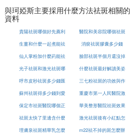
1-6個月。珂婭斯抑色精華液是一款擁有多年銷售歷
與珂婭斯主要採用什麼方法祛斑相關的
史的祛斑產品，主要成分為仙人掌嫌州、熊果苷等，
資料
一瓶精華液可使用1-6個局州月，但是每個人臉型大
小不一樣、用量不一樣、使用頻率不一樣，因此用的
貴陽祛斑哪個好先薦利
醫院和美容院哪個祛斑
時間長短並不是固定的桐者蔽。
生薑和什麼一起煮能祛
美康
消瘀祛斑膠囊多少錢
好
⑥ 珂婭斯祛斑公司正規嗎
仙人掌粉加什麼葯能祛
斑
臉部祛斑半個月還沒掉
珂婭斯是廣東省廣州艾菲爾生物科技有限公司的品牌
光子祛斑和激光祛斑哪
斑
什麼祛斑最好解讀美姿
痂怎麼辦
是正規公司。
呼市皮秒祛斑多少錢匯
個更安全
三七粉祛斑的功效與作
爾
珂婭斯祛斑成立於2018年，是美容保健行業的一匹黑
馬。其隸屬於廣州艾菲爾生物科技有限公司，以祛斑
蘇州祛斑得多少錢到愛
仁京美
重慶市第一人民醫院激
用是什麼
美容等服務深受消費者喜愛，賺足口碑的同時也擁有
了一批忠實的顧客群。廣州艾菲爾生物科技有限公司
保定市祛斑醫院哪個正
思特簡介
華美整形醫院祛斑效果
光祛斑怎麼樣
是一家專門解決色斑，暗瘡，枯黃，衰老，等問題性
祛斑太快了里邊含什麼
規
激光祛斑後有小紅點怎
怎麼樣
皮膚的品牌專家。一直以來公司致力於健康肌膚美容
及綠色營養的研發與臨床實驗。珂婭斯祛斑祛痘應運
理膚泉祛斑精華乳怎麼
成分
m22祛不掉的斑怎麼辦
麼回事
而生，轉治斑斑、痘痘等肌膚問題。