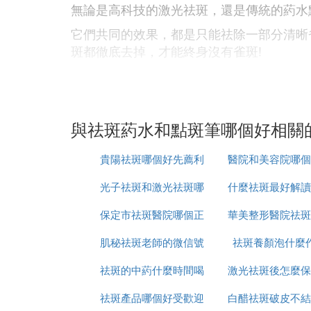
無論是高科技的激光祛斑，還是傳統的葯水
它們共同的效果，都是只能祛除一部分清晰
斑都徹底去掉，才能終身沒有雀斑!
激光祛斑特性之一：
激光祛斑時是利用激光束高能量，瞬間把雀
因激光束非常刺眼，所以激光治療師，必須
與祛斑葯水和點斑筆哪個好相關
治療!
貴陽祛斑哪個好先薦利
醫院和美容院哪個
說白了，就是激光祛斑做不到的雀斑點比較
光子祛斑和激光祛斑哪
美康
什麼祛斑最好解讀
好
激光祛斑特性之二：
由於激光治療師，必須戴上眼鏡保護罩操作
保定市祛斑醫院哪個正
個更安全
華美整形醫院祛斑
爾
所以激光治療雀斑後，很多雀斑點都會變大
肌秘祛斑老師的微信號
規
祛斑養顏泡什麼
怎麼樣
葯水點斑特性一：
祛斑的中葯什麼時間喝
是多少
激光祛斑後怎麼保
點斑水主要成分是酸性物質，利用酸性物質
祛斑產品哪個好受歡迎
最好
白醋祛斑破皮不結
恢復的好
只要是雀斑清晰，光線充足，點斑技術嫻熟