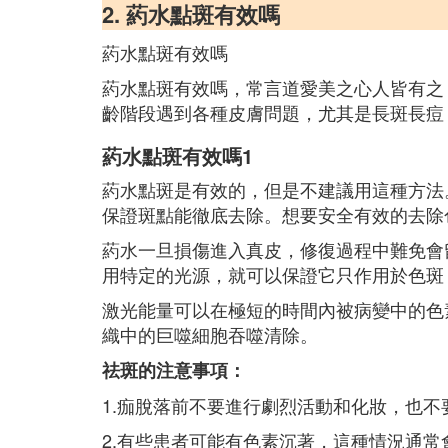
2. 葯水點斑有效嗎
葯水點斑有效嗎
葯水點斑有效嗎，常言道愛美之心人皆有之
齡階段遇到各種皮膚問題，尤其是長斑長痘
葯水點斑有效嗎1
葯水點斑是有效的，但是不建議用這種方法
保證斑點能徹底去除。想要安全有效的去除
葯水一旦損傷進入真皮，修復過程中難免會
用特定的光源，就可以保證它只作用於色斑
激光能量可以在極短的時間內被病變中的色
織中的巨噬細胞吞噬清除。
祛斑的注意事項：
1.痂脫落前不要進行劇烈活動和化妝，也不
2.有些患者可能有色素沉著，這種情況通