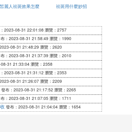
皙麗人祛斑效果怎麼
祛斑好用
祛斑用什麼妙招
店可以祛斑
樣
斑點，對雀斑的定位要比激光准確，因此點
2023-08-31 22:01:08
瀏覽：2757
布：2023-08-31 21:58:49
瀏覽：1990
治療師的技術水準了喲!
23-08-31 21:48:29
瀏覽：2620
布：2023-08-31 21:37:39
瀏覽：2010
8-31 21:33:04
瀏覽：2358
2023-08-31 21:31:12
瀏覽：2353
23-08-31 21:26:07
瀏覽：2209
發布：2023-08-31 21:17:52
瀏覽：2265
為什麼呢?由於化妝品當中都含有較多的金
環境的影響，流汗、污垢等等，很容易造成
布：2023-08-31 21:07:05
瀏覽：1711
收
發布：2023-08-31 21:04:04
瀏覽：1654
，務必要清潔徹底，避免讓彩妝殘留在皮膚