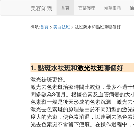
美容知識
首頁
面部護理
精華眼霜
油
導航:
首頁
>
美白祛斑
> 祛斑葯水和點斑筆哪個好
1. 點斑水祛斑和
激光祛斑
哪個好
激光祛斑更好。
激光去色素斑治療時間比較短，最多不過十
間多數為3個月。根據色素及血管病變的大
色素斑一般是後天形成的色素沉澱，激光去
激光去色素斑的原理是由於不同類型的激光
度大的光束，使色素消退，以達到去除色素
光去色素斑不會留下疤痕。在操作過程中，