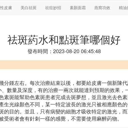
性皮膚
美白祛斑
祛痘妙招
素顏面霜
燕窩功效
精油
祛斑葯水和點斑筆哪個好
發布時間：2023-08-20 06:45:48
幾分鍾左右。每次治療結束以後，都要給皮膚一個新陳代
小、數量及深度，有的治療一兩次就能達到預期的效果，一
色素斑能幫助色素斑患者完成去斑夢想，並且激光去色素
產生光線顏色不同，某一特定波長的激光只被相應顏色的
斑的目的。並且，只有病變的細胞才吸收特定的激光，而
被受術者會有針刺一樣的感覺，不需要使用麻醉葯物。