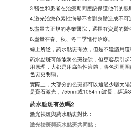
3.醫生和患者在治療期間應該保護他們的眼
4.激光治療色素性病變不會對身體造成不可
5.盡量去正規的專業醫院，選擇有資質的
6.盡量在春、秋、冬三季進行治療。
綜上所述，葯水點斑有效，但是不建議用這
葯水點斑可能能將色斑祛除，但更容易引起
用原理，大都是用腐蝕性液體，將色斑周圍
色斑更明顯。
實際上，大部分的色斑都可以通過少曬太陽
是寶石激光，755nm或1064nm波長，經
葯水點斑有效嗎2
激光祛斑與葯水點斑對比：
激光祛斑與葯水點斑共同點：