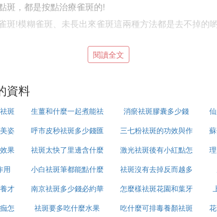
點斑，都是按點治療雀斑的!
雀斑!模糊雀斑、未長出來雀斑這兩種方法都是去不掉的喲
閱讀全文
斑點霧化，然後結痂脫落!
戴上眼鏡保護罩操作激光儀，這就造成了對雀斑點定位不
的資料
祛斑
生薑和什麼一起煮能祛
消瘀祛斑膠囊多少錢
仙
多!
美姿
呼市皮秒祛斑多少錢匯
斑
三七粉祛斑的功效與作
蘇
激光儀，這就造成了對雀斑點定位不太准確，可能一個雀
效果
祛斑太快了里邊含什麼
仁京美
激光祛斑後有小紅點怎
用是什麼
理
、變化，面部更會像洗不幹凈一樣，細看像小地圖分布在
作用
小白祛斑筆都能點什麼
成分
祛斑沒有去掉反而越多
麼回事
養才
南京祛斑多少錢必約華
怎麼樣祛斑花園和葉牙
怎麼辦
，一個點一個點的腐蝕掉雀斑點。
痂怎
祛斑要多吃什麼水果
美n高效
吃什麼可排毒養顏祛斑
花
的治療師，對斑點的定位比較准確，