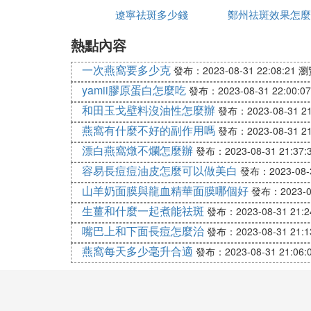
遼寧祛斑多少錢
美姿爾
鄭州祛斑效果怎麼
麼辦
比激光要准確，所以對清晰雀斑祛除要比激
熱點內容
眾聽過美萊
葯水點斑特性二：
由於雀斑的形狀，大小都不一樣，所以葯水
一次燕窩要多少克
發布：2023-08-31 22:08:21
瀏
散的雀斑點要比激光少得多!
yamii膠原蛋白怎麼吃
發布：2023-08-31 22:00:07
綜上所述：對於治療清晰雀斑點來說，葯水
和田玉戈壁料沒油性怎麼辦
發布：2023-08-31 21
燕窩有什麼不好的副作用嗎
發布：2023-08-31 21
葯水點斑有效嗎3
漂白燕窩燉不爛怎麼辦
發布：2023-08-31 21:37:
一、人未老斑先到教你四招告別煩人斑點
容易長痘痘油皮怎麼可以做美白
發布：2023-08-3
1、常化妝皮膚要保證絕對的卸妝和清潔
山羊奶面膜與龍血精華面膜哪個好
發布：2023-08
生薑和什麼一起煮能祛斑
發布：2023-08-31 21:2
想要趕走斑點，我們就要看看斑點是怎樣滋
屬成分，美眉們清晨化妝，到了晚上才卸妝
嘴巴上和下面長痘怎麼治
發布：2023-08-31 21:1
皮膚的黑色素沉積，從而在皮膚表面形成斑
燕窩每天多少毫升合適
發布：2023-08-31 21:06:
因此，針對於愛化妝的美眉們來說，需要認
表面而沉積黑色素。