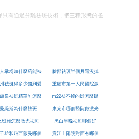
!只有通過分離祛斑技術，把三種形態的雀
太准確，漏做到的斑點非常多，因此要多次
人掌粉加什麼葯能祛
臉部祛斑半個月還沒掉
州祛斑得多少錢到愛
斑
重慶市第一人民醫院激
痂怎麼辦
斑點要多次擊打，把雀斑打散的幾率很高，
膚泉祛斑精華乳怎麼
思特簡介
m22祛不掉的斑怎麼辦
光祛斑怎麼樣
臉部!
曼緹斯為什麼祛斑
用
東莞市哪個醫院做激光
上班族怎麼激光祛斑
黑白早晚祛斑哪個好
祛斑好
千雌和珀西薇曼哪個
貢江上陽院對面有哪個