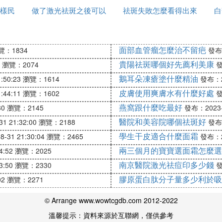
樣民
做了激光祛斑之後可以
祛斑失敗怎麼看得出來
白
光好一些!
吃什麼
點斑，也會出現給雀斑點點散現象，但畢竟眼睛可以直視
面部血管瘤怎麼治不留疤
覽：1834
發布：
貴陽祛斑哪個好先薦利美康
瀏覽：2074
發
點應該比激光祛斑，理論上要效果好的多!但也要看，雀斑
鵝耳朵凍瘡塗什麼精油
:50:23
瀏覽：1614
發布：20
皮膚使用爽膚水有什麼好處
:44:11
瀏覽：1602
發
燕窩跟什麼吃最好
30
瀏覽：2145
發布：2023-0
醫院和美容院哪個祛斑好
1 21:32:00
瀏覽：2188
發布：
學生干皮適合什麼面霜
-31 21:30:04
瀏覽：2465
發布：20
兩三個月的寶寶選面霜怎麼選
4:52
瀏覽：2025
生出來的。經常化妝的美眉們，斑點滋生得會更快，這是
，一整天的時間，化妝品都停留在皮膚表面，再加上周圍
南京醫院激光祛痘印多少錢
3:50
瀏覽：2330
發
點。
膠原蛋白肽分子量多少利於吸
02
瀏覽：2271
真徹底地進行卸妝，在卸妝後還要保證對皮膚的再次清潔
© Arrange www.wowtcgdb.com 2012-2022
溫馨提示：資料來源於互聯網，僅供參考