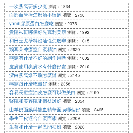
檸檬祛斑法
一次燕窩要多少克
瀏覽：1834
檸檬，大家都知道，含有豐富的維生素C，可以很好
面部血管瘤怎麼治不留疤
瀏覽：2758
的清除皮膚的角質，促進皮膚的新陳代謝，最主要的
yamii膠原蛋白怎麼吃
瀏覽：2075
是能去除黑色素，能有效淡化斑點，斑點也是黑色素
貴陽祛斑哪個好先薦利美康
瀏覽：1992
堆積造成的。最簡單的就是用檸檬汁洗臉，水溫最好
和田玉戈壁料沒油性怎麼辦
瀏覽：1615
是溫水，太熱的水，會分解檸檬中的維生素C，每次
鵝耳朵凍瘡塗什麼精油
瀏覽：2620
只需半個就行。
燕窩有什麼不好的副作用嗎
瀏覽：1602
白酒檸檬
皮膚使用爽膚水有什麼好處
瀏覽：2010
在白酒中，放入整個檸檬，白酒最好沒入檸檬，泡一
漂白燕窩燉不爛怎麼辦
瀏覽：2145
個晚上，第二天，用化妝棉，沾取檸檬酒塗在臉上，
燕窩跟什麼吃最好
瀏覽：2358
15--20分鍾後，洗凈，一周下來，你會看到驚奇的效
容易長痘痘油皮怎麼可以做美白
瀏覽：2190
果。
醫院和美容院哪個祛斑好
瀏覽：2354
雞蛋白醋祛斑法
山羊奶面膜與龍血精華面膜哪個好
瀏覽：2465
雞蛋泡在白醋里，泡到雞蛋殼變軟後，去除蛋清，塗
學生干皮適合什麼面霜
瀏覽：2209
抹臉上，20分鍾左右，洗凈，需要堅持，才能看到祛
生薑和什麼一起煮能祛斑
瀏覽：2026
斑的效果哦，沒有什麼方法一次就可以去掉斑點哦。