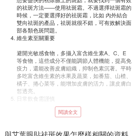
的祛斑方法——使用祛斑霜。不過選擇祛斑霜的
時候，一定要選擇好的祛斑霜，比如 內外結合
雙向祛斑的產品，祛斑就很不錯，可有效解決面
部各類色斑問題。
維生素至關重要
避開光敏感食物，多攝入富含維生素A、C、E
等食物，這些成分不僅能調節人體機能，提高免
疫力，還能改善皮膚組織，抑制色素沉著。平時
多吃富含維生素的水果及蔬菜，如番茄、山楂、
橘子、捲心菜等，能增加皮膚的活力，讓皮膚白
皙透亮。
日常飲食需謹慎
閱讀全文
注意果蔬食用，進行區別對待，盡量避免食用一
些感光類的食物，比如：紅薯、馬鈴薯、波菜、
韭菜、芹菜、香菜、白蘿卜、豆類等，這些蔬菜
與艾葉眼貼祛斑效果怎麼樣相關的資料