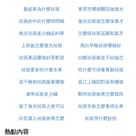
1、緩解眼部疲勞，艾草眼貼最好冷熱交替敷，可以
曼緹斯為什麼祛斑
東莞市哪個醫院做激光
怎麼辦
使眼部毛孔、血管和肌肉一張一弛類似於按摩，緩解
緊綳的狀態。
祛斑的中葯什麼時間喝
激光祛斑後怎麼保養才
祛斑好
2、去除黑眼圈，艾草裡面含有的精油有除黑眼圈的
南京祛斑多少錢必約華
最好
怎麼樣祛斑花園和葉牙
恢復的好
功效。
上班族怎麼激光祛斑
美n高效
黑白早晚祛斑哪個好
適宜人群
祛斑產品哪個好受歡迎
白醋祛斑破皮不結痂怎
一般人群均適宜。
祛斑要多吃什麼水果
美姿爾
吃什麼可排毒養顏祛斑
麼辦
禁忌人群
無特殊禁忌人群。
花千雌和珀西薇曼哪個
貢江上陽院對面有哪個
遼寧祛斑多少錢
祛斑好用
鄭州祛斑效果怎麼樣民
店可以祛斑
『叄』 怎樣祛斑效果最好
做了激光祛斑之後可以
祛斑失敗怎麼看得出來
眾聽過美萊
導語：斑點是怎麼形成的呢，可是怎麼樣去除好呢，
我推薦去除的效果好的方法給你吧。
白皙麗人祛斑效果怎麼
吃什麼
祛斑用什麼妙招
怎樣祛斑效果最好
熱點內容
樣