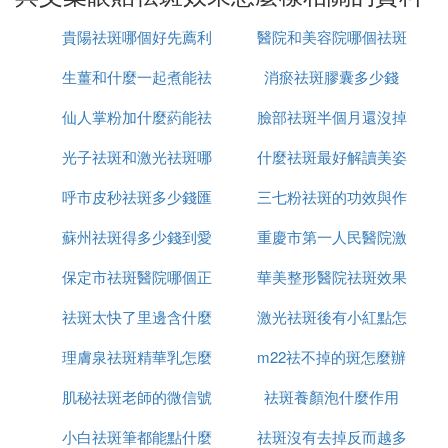
讓愛長斑的皮膚更容易長出黃褐斑。一般而言，
含有揮發辛辣氣味和特殊氣味的蔬菜大部分屬於
貴陽祛斑哪個好先薦利
醫院和美容院哪個祛斑
感光蔬菜。
生薑和什麼一起煮能祛
美康
消瘀祛斑膠囊多少錢
好
『貳』 艾草眼貼的功效與作用
仙人掌粉加什麼葯能祛
斑
臉部祛斑半個月還沒掉
核心功效
光子祛斑和激光祛斑哪
斑
什麼祛斑最好解讀美姿
痂怎麼辦
緩解眼部疲勞、去除黑眼圈
呼市皮秒祛斑多少錢匯
個更安全
三七粉祛斑的功效與作
爾
艾草眼貼的簡介
蘇州祛斑得多少錢到愛
仁京美
重慶市第一人民醫院激
用是什麼
艾草，菊科蒿屬多年生草本植物，分布於亞洲及歐洲
地區。艾草莖單生或少數，褐色或灰黃褐色，基部稍
保定市祛斑醫院哪個正
思特簡介
華美整形醫院祛斑效果
光祛斑怎麼樣
木質化，上部萆質，並有少數短的分枝，葉厚紙質，
上面被灰白色短柔毛，基部通常無假託葉或極小的假
祛斑太快了里邊含什麼
規
激光祛斑後有小紅點怎
怎麼樣
託葉。艾草眼貼就是萃取艾草的精華製作的，常見的
理膚泉祛斑精華乳怎麼
成分
m22祛不掉的斑怎麼辦
麼回事
艾草眼貼有緩解眼部疲勞、去除黑眼圈、緩解眼部循
環的功效。
肌秘祛斑老師的微信號
用
祛斑養顏泡什麼作用
功效與作用
小白祛斑筆都能點什麼
是多少
祛斑沒有去掉反而越多