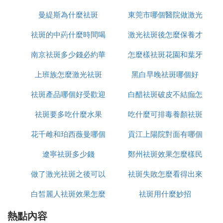
❹ 美吧祛斑王加盟怎麼樣
曼緹斯為什麼祛斑
東莞市哪個醫院做激光
怎麼辦
好。
1、加盟美吧祛斑行業是很不錯的一個行業，祛斑痕
祛斑的中葯什麼時間喝
激光祛斑後怎麼保養才
祛斑好
痘敏等問題性皮膚修復這一塊兒是剛需。
南京祛斑多少錢必約華
最好
怎麼樣祛斑花園和葉牙
恢復的好
2、加盟美吧祛斑王有助於產品的打造。杭州美吧化
妝品有限公司，成立於2010年08月16日，注冊資本
上班族怎麼激光祛斑
美n高效
黑白早晚祛斑哪個好
為50萬人民幣，法定代表人為彭偉。經營范圍包括批
祛斑產品哪個好受歡迎
白醋祛斑破皮不結痂怎
發零售：化妝品，日用品，工藝禮品等。
祛斑要多吃什麼水果
美姿爾
吃什麼可排毒養顏祛斑
麼辦
❺ 祛斑加盟商哪家好
花千雌和珀西薇曼哪個
貢江上陽院對面有哪個
科妍祛斑加盟商好。
1、科妍祛斑1對1服務，擁有專業的營業指導，為創
遼寧祛斑多少錢
祛斑好用
鄭州祛斑效果怎麼樣民
店可以祛斑
業者提供優質的方案。
做了激光祛斑之後可以
祛斑失敗怎麼看得出來
眾聽過美萊
2、單店渠道定期為店面提供巡視溝通，可以幫助店
面提升管理銷售問題，解決了加盟商的創業問題，提
白皙麗人祛斑效果怎麼
吃什麼
祛斑用什麼妙招
高店面的效率。
熱點內容
樣