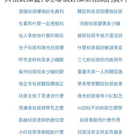
費。
對比了好多家，最後還是雅緻軒的加盟政策最劃算。
貴陽祛斑哪個好先薦利
醫院和美容院哪個祛斑
雅緻軒的操作簡單，沒有經驗的人也很容易就能學
生薑和什麼一起煮能祛
美康
消瘀祛斑膠囊多少錢
好
會。
0加盟費，培訓美容師也是免費。
仙人掌粉加什麼葯能祛
斑
臉部祛斑半個月還沒掉
到現在還經常派美容導師到我店裡來指導。
光子祛斑和激光祛斑哪
斑
什麼祛斑最好解讀美姿
痂怎麼辦
服務真的非常貼心。你要是真的想開美容院的話，我
建議你也考察一下雅緻軒。
呼市皮秒祛斑多少錢匯
個更安全
三七粉祛斑的功效與作
爾
畢竟多一個選擇也不是什麼壞事。呵呵。
蘇州祛斑得多少錢到愛
仁京美
重慶市第一人民醫院激
用是什麼
❸ 我想要加盟祛斑機構，有沒有好的品牌
保定市祛斑醫院哪個正
思特簡介
華美整形醫院祛斑效果
光祛斑怎麼樣
可以推薦呀
祛斑太快了里邊含什麼
規
激光祛斑後有小紅點怎
怎麼樣
那你統一可以選擇御研堂，御研堂是全國領先的祛斑
行業連鎖標桿品牌，在全國開設近多家連鎖門店，想
理膚泉祛斑精華乳怎麼
成分
m22祛不掉的斑怎麼辦
麼回事
要加盟的話還是得選擇像御研堂這種有品牌實力的才
肌秘祛斑老師的微信號
用
祛斑養顏泡什麼作用
更有保證
小白祛斑筆都能點什麼
是多少
祛斑沒有去掉反而越多