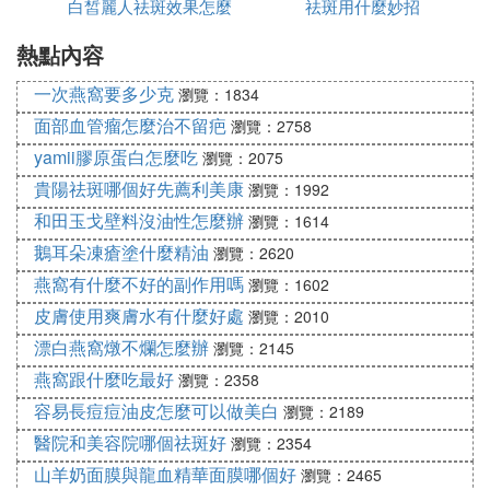
白皙麗人祛斑效果怎麼
吃什麼
祛斑用什麼妙招
多少錢呢
熱點內容
樣
美容院美白也分很多種，大類上分為面部美白和全身
一次燕窩要多少克
美白，細分的話可以做美容針美白，也可以吃美白葯
瀏覽：1834
美白，也可以做全身塗抹美白，排毒美白等，
根據項
面部血管瘤怎麼治不留疤
瀏覽：2758
目類型收費也不同，截至2020年3月，費用一般在30
yamii膠原蛋白怎麼吃
瀏覽：2075
00-6000元不等。
貴陽祛斑哪個好先薦利美康
瀏覽：1992
和田玉戈壁料沒油性怎麼辦
瀏覽：1614
(5)悍馬c6美白
祛斑多少
錢一次擴展閱讀：
鵝耳朵凍瘡塗什麼精油
瀏覽：2620
激光美白術的優勢：
燕窩有什麼不好的副作用嗎
瀏覽：1602
激光美白之所以能夠得到大家的喜愛，這其實跟它的
皮膚使用爽膚水有什麼好處
瀏覽：2010
優勢是分不開的，像素激光美白的優勢是比較多的，
漂白燕窩燉不爛怎麼辦
瀏覽：2145
使用像素激光美白非常明顯，不僅功能復合，而且低
燕窩跟什麼吃最好
瀏覽：2358
副作用、低風險、高效能，種種優點讓它成為大眾喜
容易長痘痘油皮怎麼可以做美白
瀏覽：2189
歡的激光美容技術。
醫院和美容院哪個祛斑好
瀏覽：2354
激光技術實現了一機多能，融合了綜合嫩膚、去皺、
山羊奶面膜與龍血精華面膜哪個好
瀏覽：2465
祛斑、脫毛、美白等多種功能，在嫩膚、美白的同時