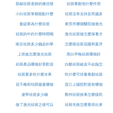
肌秘祛斑老師的微信號
用
祛斑養顏泡什麼作用
Ⅳ 美白針多少錢一支,謝謝幫助！
小白祛斑筆都能點什麼
是多少
祛斑沒有去掉反而越多
一針美白針的價格並不固定，可能是1000元到3000
元左右，也可能是3000元到5000元左右。
曼緹斯為什麼祛斑
東莞市哪個醫院做激光
怎麼辦
祛斑的中葯什麼時間喝
激光祛斑後怎麼保養才
祛斑好
美白針分為國產和進口，進口的美白針費用會比較
高，可能是在3000元到5000元左右。國產的美白針
南京祛斑多少錢必約華
最好
怎麼樣祛斑花園和葉牙
恢復的好
費用可能是在1000元到3000元左右。不過美白針的
上班族怎麼激光祛斑
美n高效
黑白早晚祛斑哪個好
費用還會受到其他因素影響，如所在城市的消費水
平，所選擇醫院的級別，醫生的等級等。
祛斑產品哪個好受歡迎
白醋祛斑破皮不結痂怎
美白針不可以盲目注射，需要由專業醫生進行注射。
祛斑要多吃什麼水果
美姿爾
吃什麼可排毒養顏祛斑
麼辦
但是美白針並不是永久性轎沖的醫美項目，注射過美
花千雌和珀西薇曼哪個
貢江上陽院對面有哪個
白針後，可能會維持半年到一年左右舉虛的時間。
遼寧祛斑多少錢
祛斑好用
鄭州祛斑效果怎麼樣民
店可以祛斑
美白針一般多少錢閉答殲一次
做了激光祛斑之後可以
祛斑失敗怎麼看得出來
眾聽過美萊
Ⅳ 如果去美容院做美白，要怎麼做，需要