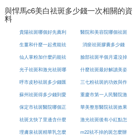
與悍馬c6美白祛斑多少錢一次相關的資
Ⅲ 美白祛斑霜價格
料
斑點不是一天兩天形成的，可能是由於皮膚長期缺水
貴陽祛斑哪個好先薦利
醫院和美容院哪個祛斑
或者是長期在紫外線之下暴曬，而造成了斑點，又或
者是因為懷孕過程當中所產生。那麼祛斑也是一個比
生薑和什麼一起煮能祛
美康
消瘀祛斑膠囊多少錢
好
較漫長的過程，一般來說美白祛斑霜價格都是比握臘
較昂貴的。購買不同品牌的美白祛斑霜，價格也不一
仙人掌粉加什麼葯能祛
斑
臉部祛斑半個月還沒掉
樣，其實你到美容院裡面去做激光祛斑，還得需要好
光子祛斑和激光祛斑哪
斑
什麼祛斑最好解讀美姿
痂怎麼辦
幾千塊錢甚至上萬塊錢呢。選擇使用美白祛斑霜既安
全，不用擔心皮膚會留下疤痕，堅持長期的使用，相
呼市皮秒祛斑多少錢匯
個更安全
三七粉祛斑的功效與作
爾
信具有淡斑祛斑的功效。在美白祛斑霜當中就頃殲有
蘇州祛斑得多少錢到愛
仁京美
重慶市第一人民醫院激
用是什麼
豐富的維生素c能夠去穩定你的肌膚，起到了凈化美
白的功效和作用能夠去阻止你皮膚裡面黑色素的生
保定市祛斑醫院哪個正
思特簡介
華美整形醫院祛斑效果
光祛斑怎麼樣
成，並且還能夠淡化皮膚表面的黑色素。不斷的去淡
化雀皮沖黑色素，而且抑制黑色素的生成，那麼時間
祛斑太快了里邊含什麼
規
激光祛斑後有小紅點怎
怎麼樣
長了臉上的斑點就會越來越少甚至消失。對於祛斑大
理膚泉祛斑精華乳怎麼
成分
m22祛不掉的斑怎麼辦
麼回事
家不要擁有耐心，做好長期做斗爭的准備。