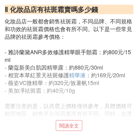
Ⅱ 化妝品店有祛斑霜賣嗎多少錢
化妝品店一般都會銷售祛斑霜，不同品牌、不同規格
和功效的祛斑霜價格也會有所不同。以下是一些常見
品牌的祛斑霜參考價格：
- 雅詩蘭黛ANR多效修護精華眼手顫霜：約800元/15
ml
- 蘭蔻新美白肌因精華露：約880元/30ml
- 相宜本草紅景天祛斑修護
精華液
：約169元/20ml
- 薇姿VC微精華：約320元/族薯帆15ml
- 美加凈祛斑霜：約40元/10g
需要注意的是，以兆雹上價格僅供參考，具體價格可
能因地區、銷售平台等因素而有所不同。同時，在選
擇祛斑霜時，還應結合自己的膚質、年齡、斑點種類
閱讀全文
和程度等因素進行綜合考慮，並根據產品說明和成分
表進行選擇，以達到更好的效果。