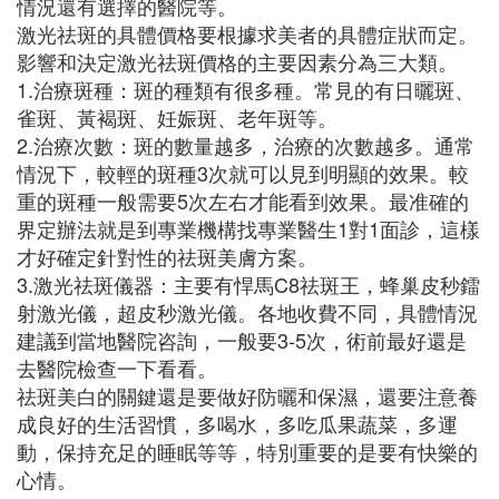
情況還有選擇的醫院等。
激光祛斑的具體價格要根據求美者的具體症狀而定。
影響和決定激光祛斑價格的主要因素分為三大類。
1.治療斑種：斑的種類有很多種。常見的有日曬斑、
雀斑、黃褐斑、妊娠斑、老年斑等。
2.治療次數：斑的數量越多，治療的次數越多。通常
情況下，較輕的斑種3次就可以見到明顯的效果。較
重的斑種一般需要5次左右才能看到效果。最准確的
界定辦法就是到專業機構找專業醫生1對1面診，這樣
才好確定針對性的祛斑美膚方案。
3.激光祛斑儀器：主要有悍馬C8祛斑王，蜂巢皮秒鐳
射激光儀，超皮秒激光儀。各地收費不同，具體情況
建議到當地醫院咨詢，一般要3-5次，術前最好還是
去醫院檢查一下看看。
祛斑美白的關鍵還是要做好防曬和保濕，還要注意養
成良好的生活習慣，多喝水，多吃瓜果蔬菜，多運
動，保持充足的睡眠等等，特別重要的是要有快樂的
心情。