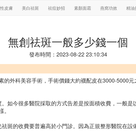
性皮膚
美白祛斑
祛痘妙招
素顏面霜
燕窩功效
精油
無創祛斑一般多少錢一個
發布時間：2023-08-22 23:10:34
的外科美容手術，手術價錢大約襪配皮在3000-5000
度。如今很多醫院採取的方式告差是按面積收費，一般是
樣。
光祛斑的收費要普遍高於小門診。因為正規整形醫院在設