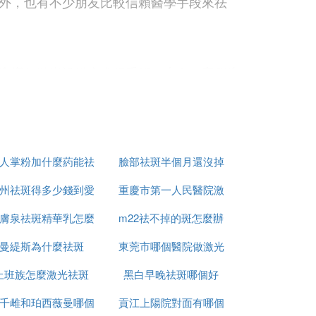
外，也有不少朋友比較信賴醫學手段來祛
麼樣的激光設備來進行手術，也在一定程度
成本高些收費價格自然就會貴些。當然，一
患者或許一個療程或者不需要一個療程，即可
人掌粉加什麼葯能祛
臉部祛斑半個月還沒掉
州祛斑得多少錢到愛
斑
重慶市第一人民醫院激
痂怎麼辦
300元/平方厘米。面積越大，收費越高。
膚泉祛斑精華乳怎麼
思特簡介
m22祛不掉的斑怎麼辦
光祛斑怎麼樣
曼緹斯為什麼祛斑
用
東莞市哪個醫院做激光
院祛一個光斑的費用是60塊錢，全臉大概在
上班族怎麼激光祛斑
黑白早晚祛斑哪個好
祛斑好
常見的斑分布在顴、頰、鼻背區，也就是常見的
深的，常規祛的次數也是比較多的。這種斑
千雌和珀西薇曼哪個
貢江上陽院對面有哪個