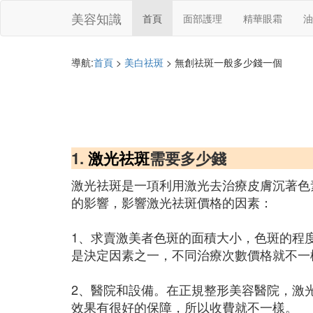
美容知識
首頁
面部護理
精華眼霜
油
導航:
首頁
>
美白祛斑
> 無創祛斑一般多少錢一個
1.
激光祛斑
需要多少錢
激光祛斑是一項利用激光去治療皮膚沉著色素
的影響，影響激光祛斑價格的因素：
1、求賣激美者色斑的面積大小，色斑的程
是決定因素之一，不同治療次數價格就不一
2、醫院和設備。在正規整形美容醫院，激
效果有很好的保障，所以收費就不一樣。