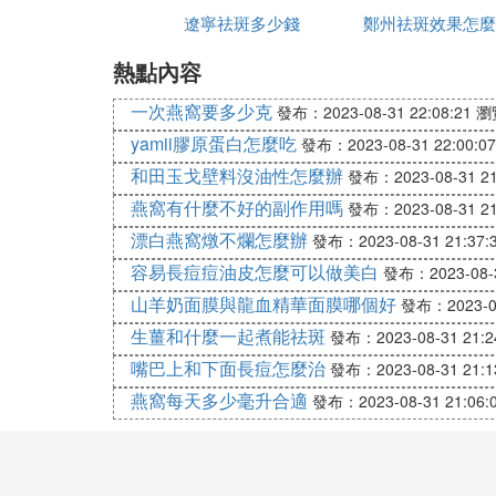
如果不治療會越來越重，激光祛斑一定要趁
遼寧祛斑多少錢
美姿爾
鄭州祛斑效果怎麼
麼辦
7. 一般激光祛斑大概需要多少錢呀
熱點內容
眾聽過美萊
激光祛斑一次多少錢. 大概1500-3000元/
一次燕窩要多少克
發布：2023-08-31 22:08:21
瀏
yamii膠原蛋白怎麼吃
發布：2023-08-31 22:00:07
和田玉戈壁料沒油性怎麼辦
發布：2023-08-31 21
燕窩有什麼不好的副作用嗎
發布：2023-08-31 21
漂白燕窩燉不爛怎麼辦
發布：2023-08-31 21:37:
容易長痘痘油皮怎麼可以做美白
發布：2023-08-3
山羊奶面膜與龍血精華面膜哪個好
發布：2023-08
生薑和什麼一起煮能祛斑
發布：2023-08-31 21:2
嘴巴上和下面長痘怎麼治
發布：2023-08-31 21:1
燕窩每天多少毫升合適
發布：2023-08-31 21:06: