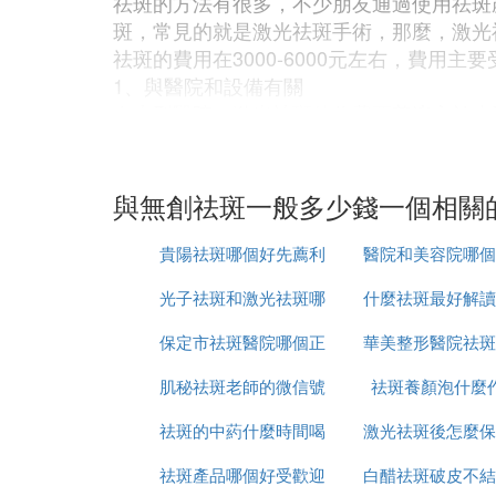
祛斑的方法有很多，不少朋友通過使用祛斑
斑，常見的就是激光祛斑手術，那麼，激光
祛斑的費用在3000-6000元左右，費用主
1、與醫院和設備有關
在大型醫院，激光祛斑的收費要普遍高於小
上決定著激光祛斑手術的價格。同樣是激光
分價錢一分貨，好的激光祛斑設備在治療效
2、與色斑的程度有關
與無創祛斑一般多少錢一個相關
色斑的程度也是決定因素之一。激光祛斑一
恢復到很好的程度。反之，色斑較深的患者
貴陽祛斑哪個好先薦利
醫院和美容院哪個
3、與患者色斑的面積大小
光子祛斑和激光祛斑哪
美康
什麼祛斑最好解讀
好
現如今很多醫院現在採取的方式是按面積收費
保定市祛斑醫院哪個正
個更安全
華美整形醫院祛斑
爾
6. 想激光祛斑大概多少費用
肌秘祛斑老師的微信號
規
祛斑養顏泡什麼
怎麼樣
激光祛斑的費用，首先要分清楚面部是什麼
祛斑的中葯什麼時間喝
是多少
激光祛斑後怎麼保
600-700多個光斑，將近4000塊錢
黃褐斑、曬斑或者雀斑，主要是在面中部比
祛斑產品哪個好受歡迎
最好
白醋祛斑破皮不結
恢復的好