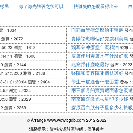
早，不要等到斑蔓延的越來越多、越來越深再去治療，效
樣民
做了激光祛斑之後可以
祛斑失敗怎麼看得出來
白
吃什麼
次。. 激光祛斑通常是按照面積算錢的，一般是200-300元/c
面部血管瘤怎麼治不留疤
覽：1834
發布：
貴陽祛斑哪個好先薦利美康
瀏覽：2072
發
鵝耳朵凍瘡塗什麼精油
:50:23
瀏覽：1613
發布：20
皮膚使用爽膚水有什麼好處
:44:11
瀏覽：1600
發
燕窩跟什麼吃最好
30
瀏覽：2144
發布：2023-0
醫院和美容院哪個祛斑好
1 21:32:00
瀏覽：2188
發布：
學生干皮適合什麼面霜
-31 21:30:04
瀏覽：2464
發布：20
兩三個月的寶寶選面霜怎麼選
4:52
瀏覽：2024
南京醫院激光祛痘印多少錢
3:50
瀏覽：2329
發
膠原蛋白肽分子量多少利於吸
02
瀏覽：2269
© Arrange www.wowtcgdb.com 2012-2022
溫馨提示：資料來源於互聯網，僅供參考