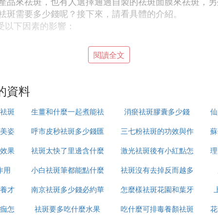
產品來祛斑，也有人選擇通過自製的祛斑面膜來祛斑，另
祛斑需要多少錢呢？接下來，請看具體的介紹。
要受以下因素的影響：
型醫院。這個原因大家都是很好理解的。除此以外採用什
閱讀全文
祛斑儀器，有的可能只需要數萬元，有的卻需要上百萬，
果上面會佔有更大的優勢.
的資料
般是分療程的，一般每個療程3—5次。色斑程度較淺的
，或許要經過幾個療程才可以獲得理想的效果。
祛斑
生薑和什麼一起煮能祛
消瘀祛斑膠囊多少錢
仙
美姿
呼市皮秒祛斑多少錢匯
斑
三七粉祛斑的功效與作
蘇
，一般是以每平方厘米作為基礎單位，一般收費為150—
效果
祛斑太快了里邊含什麼
仁京美
激光祛斑後有小紅點怎
用是什麼
理
作用
小白祛斑筆都能點什麼
成分
祛斑沒有去掉反而越多
麼回事
類型的斑，以及斑的面積、每個光斑的費用，常規公立醫
養才
南京祛斑多少錢必約華
怎麼樣祛斑花園和葉牙
怎麼辦
左右，具體去斑多少錢，要看本身面部斑的范圍、斑的類型。
較多見；還有少許的褐青色痣，在顴骨的上方，斑是比較
痂怎
祛斑要多吃什麼水果
美n高效
吃什麼可排毒養顏祛斑
花