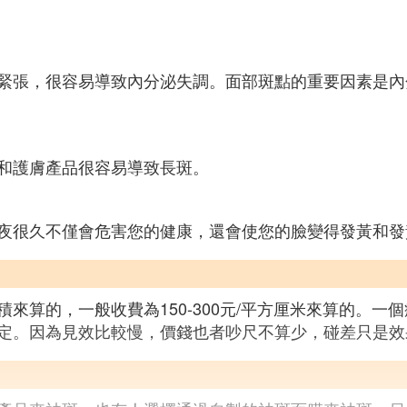
緊張，很容易導致內分泌失調。面部斑點的重要因素是內
和護膚產品很容易導致長斑。
夜很久不僅會危害您的健康，還會使您的臉變得發黃和發
來算的，一般收費為150-300元/平方厘米來算的。一個
定。因為見效比較慢，價錢也者吵尺不算少，碰差只是效