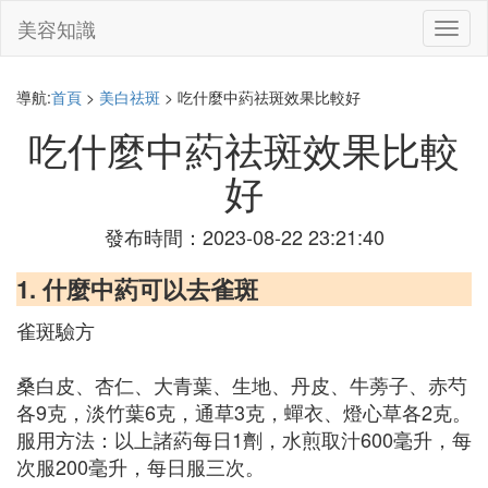
美容知識
切
換
導
航
導航:
首頁
>
美白祛斑
> 吃什麼中葯祛斑效果比較好
吃什麼中葯祛斑效果比較
好
發布時間：2023-08-22 23:21:40
1. 什麼中葯可以去雀斑
雀斑驗方
桑白皮、杏仁、大青葉、生地、丹皮、牛蒡子、赤芍
各9克，淡竹葉6克，通草3克，蟬衣、燈心草各2克。
服用方法：以上諸葯每日1劑，水煎取汁600毫升，每
次服200毫升，每日服三次。