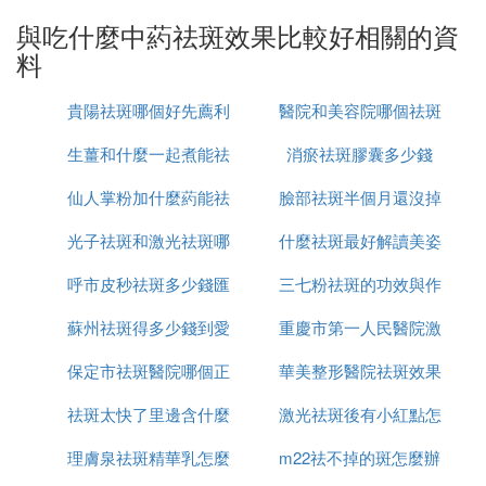
凈面，貼面。
與吃什麼中葯祛斑效果比較好相關的資
料
12、黑牽牛（子）末，雞蛋清調和，夜敷旦洗。
貴陽祛斑哪個好先薦利
醫院和美容院哪個祛斑
13、白果20個、紅棗15個、白芷9克、珠兒粉15克、
菊花9克、豬胰一個，搗爛拌勻，加以蜂蜜拌勻，入
生薑和什麼一起煮能祛
美康
消瘀祛斑膠囊多少錢
好
煎葯鍋蒸。用此葯每晚搽面患部，第二天清早洗去。
面部雀斑
仙人掌粉加什麼葯能祛
斑
臉部祛斑半個月還沒掉
光子祛斑和激光祛斑哪
斑
什麼祛斑最好解讀美姿
痂怎麼辦
功用 疏肝養陰，補血化瘀。
主治 面部色素沉著。組成 蛇床子 海桐皮 鴉膽子 芙
呼市皮秒祛斑多少錢匯
個更安全
三七粉祛斑的功效與作
爾
蓉花 水仙花根 蛇蛻 穿山甲 大楓子各等份
蘇州祛斑得多少錢到愛
仁京美
重慶市第一人民醫院激
用是什麼
制用法 共研細末，合上等搽麵粉，每日搽臉1次。
主治 面部雀斑。
保定市祛斑醫院哪個正
思特簡介
華美整形醫院祛斑效果
光祛斑怎麼樣
治療雀斑方
祛斑太快了里邊含什麼
規
激光祛斑後有小紅點怎
怎麼樣
理膚泉祛斑精華乳怎麼
成分
m22祛不掉的斑怎麼辦
麼回事
取鮮姜50克，加入50%酒精500毫升，浸泡15天，外