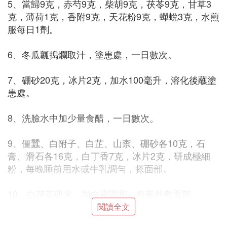
5、當歸9克，赤芍9克，柴胡9克，茯苓9克，甘草3
克，薄荷1克，香附9克，天花粉9克，蟬蛻3克，水煎
服每日1劑。
6、冬瓜瓤搗爛取汁，塗患處，一日數次。
7、硼砂20克，冰片2克，加水100毫升，溶化後蘸塗
患處。
8、洗臉水中加少量食醋，一日數次。
9、僵蠶、白附子、白芷、山柰、硼砂各10克，石
膏、滑石各16克，白丁香7克，冰片2克，研成極細
粉，每晚睡前用水或牛乳調勻，搽面部。
10、白茯苓研末，加白蜜調和，每夜外敷面部。
閱讀全文
11、白附子研末，加白密調勻，塗紙上。每晚睡前洗