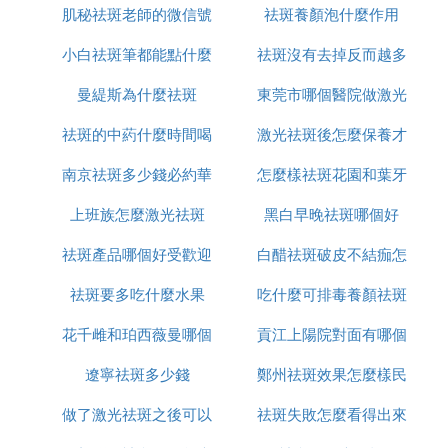
搽患處，每天4-5次。1例男子雀斑患者，搽葯半月後
肌秘祛斑老師的微信號
用
祛斑養顏泡什麼作用
完全消退，無復發。
小白祛斑筆都能點什麼
是多少
祛斑沒有去掉反而越多
用桃花25克，冬瓜仁25克，蜜糖少許。將桃花和冬瓜
仁焙乾磨成粉末，和蜜糖每晚塗於臉上，30分鍾洗
曼緹斯為什麼祛斑
東莞市哪個醫院做激光
怎麼辦
去。連續進行一周，可消除雀斑。
祛斑的中葯什麼時間喝
激光祛斑後怎麼保養才
祛斑好
治雀斑常用的偏方驗方
南京祛斑多少錢必約華
最好
怎麼樣祛斑花園和葉牙
恢復的好
雀斑因形似麻雀卵上的斑點而得名。其好發於顏面，
上班族怎麼激光祛斑
美n高效
黑白早晚祛斑哪個好
多為圓形或卵圓形，如針尖或米粒大小，呈棕褐色或
祛斑產品哪個好受歡迎
白醋祛斑破皮不結痂怎
黑色斑點，不高出皮膚表面。 中醫認為，本病的發
生是火郁於細小脈絡的血分中，復受風邪侵襲，風火
祛斑要多吃什麼水果
美姿爾
吃什麼可排毒養顏祛斑
麼辦
之邪相而引起，亦可因稟賦不足，腎水不能榮華於
面，浮火結滯而形成。而西醫則認為，雀斑與遺傳有
花千雌和珀西薇曼哪個
貢江上陽院對面有哪個
關。常呈家族性；另一方面則可能與日光有關，因本
遼寧祛斑多少錢
祛斑好用
鄭州祛斑效果怎麼樣民
店可以祛斑
病的特點是冬輕夏重，這與紫外線的強弱有關，臨床
上常用的治療雀斑的偏方、驗方主要如下。
做了激光祛斑之後可以
祛斑失敗怎麼看得出來
眾聽過美萊