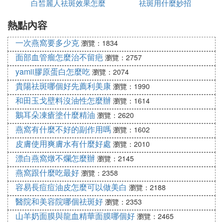
白皙麗人祛斑效果怎麼
吃什麼
祛斑用什麼妙招
[方一]
熱點內容
樣
水牛角60克，升麻、羌活、防風各30克，白附子、白
一次燕窩要多少克
芷各15克，生地30克，川芎、紅花、黃芩各15克，
瀏覽：1834
生甘草6克。 將各葯研成細末，蒸熟，作成小丸，每
面部血管瘤怎麼治不留疤
瀏覽：2757
晚服10克，溫開水送服。 本方祛風清熱，涼血散
yamii膠原蛋白怎麼吃
瀏覽：2074
血，對治療雀斑有效。
貴陽祛斑哪個好先薦利美康
瀏覽：1990
黃瓜粥：
和田玉戈壁料沒油性怎麼辦
瀏覽：1614
鵝耳朵凍瘡塗什麼精油
瀏覽：2620
取大米100克，鮮嫩黃瓜300克，精鹽2克，生薑10
燕窩有什麼不好的副作用嗎
克。將黃瓜洗凈，去皮去心切成薄片。大米淘洗干
瀏覽：1602
凈，生薑洗凈拍碎。鍋內加水約1000毫升，置火上，
皮膚使用爽膚水有什麼好處
瀏覽：2010
下大米、生薑，武火燒開後，改用文火慢慢煮至米爛
漂白燕窩燉不爛怎麼辦
瀏覽：2145
時下入黃瓜片，再煮至湯稠，入精鹽調味即可。一日
燕窩跟什麼吃最好
瀏覽：2358
二次溫服，可以潤澤皮膚、祛斑、減肥。現代科學研
容易長痘痘油皮怎麼可以做美白
瀏覽：2188
究證明，黃瓜含有豐富的鉀鹽和一定數量的胡蘿卜
醫院和美容院哪個祛斑好
瀏覽：2353
素、維生素C、維生素B1、維生素B2、糖類、蛋白質
山羊奶面膜與龍血精華面膜哪個好
瀏覽：2465
以及芥、磷、鐵等營養成分。經常食用黃瓜粥，能消