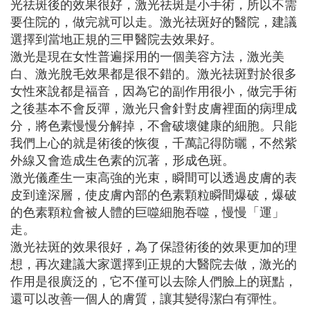
光祛斑後的效果很好，激光祛斑是小手術，所以不需
要住院的，做完就可以走。激光祛斑好的醫院，建議
選擇到當地正規的三甲醫院去效果好。
激光是現在女性普遍採用的一個美容方法，激光美
白、激光脫毛效果都是很不錯的。激光祛斑對於很多
女性來說都是福音，因為它的副作用很小，做完手術
之後基本不會反彈，激光只會針對皮膚裡面的病理成
分，將色素慢慢分解掉，不會破壞健康的細胞。只能
我們上心的就是術後的恢復，千萬記得防曬，不然紫
外線又會造成生色素的沉著，形成色斑。
激光儀產生一束高強的光束，瞬間可以透過皮膚的表
皮到達深層，使皮膚內部的色素顆粒瞬間爆破，爆破
的色素顆粒會被人體的巨噬細胞吞噬，慢慢「運」
走。
激光祛斑的效果很好，為了保證術後的效果更加的理
想，再次建議大家選擇到正規的大醫院去做，激光的
作用是很廣泛的，它不僅可以去除人們臉上的斑點，
還可以改善一個人的膚質，讓其變得潔白有彈性。