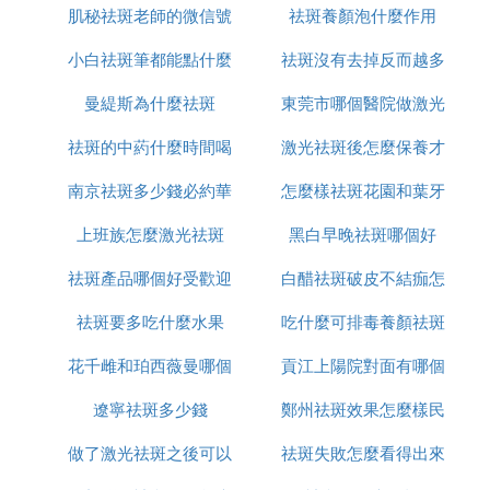
管，改善血管微循環的作用，能促進營養成分的
肌秘祛斑老師的微信號
用
祛斑養顏泡什麼作用
輸送以及體內代謝垃圾的排泄，從而也有利於
小白祛斑筆都能點什麼
是多少
祛斑沒有去掉反而越多
「斑」的祛除，進而淡化雀斑作用。
3、維生素e祛斑，維生素E是一種脂溶性維生
曼緹斯為什麼祛斑
東莞市哪個醫院做激光
怎麼辦
素，其水解產物為生育酚，是最主要的抗氧化劑
之維生素e延緩衰老，有效減少皺紋的產生，美
祛斑的中葯什麼時間喝
激光祛斑後怎麼保養才
祛斑好
白祛斑，淡化雀斑，保持青春的容貌。
南京祛斑多少錢必約華
最好
怎麼樣祛斑花園和葉牙
恢復的好
維生素e是可以祛斑的，維生素e是種可脂溶性
維生素，又稱為生育酚，是典型抗氧化劑，可有
上班族怎麼激光祛斑
美n高效
黑白早晚祛斑哪個好
效對抗自由基，抑制過氧化脂質生成，祛除面部
祛斑產品哪個好受歡迎
白醋祛斑破皮不結痂怎
的斑點，抑制酪氨酸酶的活性，從而減少黑色素
生成。而酯化形式的維生素e還能消除由紫外
祛斑要多吃什麼水果
美姿爾
吃什麼可排毒養顏祛斑
麼辦
線、空氣污染等外界因素造成的過多的氧自由
基，起到延緩光老化、預防曬傷和抑制日曬紅斑
花千雌和珀西薇曼哪個
貢江上陽院對面有哪個
生成等作用。而且很容易被皮膚吸收，能夠促進
遼寧祛斑多少錢
祛斑好用
鄭州祛斑效果怎麼樣民
店可以祛斑
皮膚的新陳代謝功能，防止色素沉積，有效預防
色斑的形成。
做了激光祛斑之後可以
祛斑失敗怎麼看得出來
眾聽過美萊
維生素e祛斑的方法：