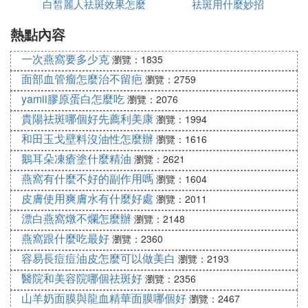
白皙麗人祛斑效果怎麼
吃什麼
祛斑用什麼妙招
1、維生素E+牛奶
做法：拿一片壓縮面膜紙放到鮮奶中，然後滴2
熱點內容
樣
滴維生素E。5分鍾之後，取出面膜紙，然後敷
一次燕窩要多少克
在臉上。直到面膜紙半干，用溫水洗凈即可。
瀏覽：1835
功效：經常使用能美白祛斑，配合每天內服維生
面部血管瘤怎麼治不留疤
瀏覽：2759
素E軟膠囊效果會更好。
yamii膠原蛋白怎麼吃
瀏覽：2076
2、維生素E+酸奶+蜂蜜+檸檬汁
貴陽祛斑哪個好先薦利美康
瀏覽：1994
做法：酸奶二匙、蜂蜜半匙、檸檬汁半匙，與三
和田玉戈壁料沒油性怎麼辦
瀏覽：1616
顆維生素E一起調成糊狀。然後敷在臉上15分鍾
鵝耳朵凍瘡塗什麼精油
瀏覽：2621
之後，在用溫水洗凈即可。
燕窩有什麼不好的副作用嗎
功效：可以清除毛孔內的垃圾，補水和美白淡
瀏覽：1604
斑。
皮膚使用爽膚水有什麼好處
瀏覽：2011
漂白燕窩燉不爛怎麼辦
瀏覽：2148
⑶ 鞍山哪裡去斑效果好不留痕跡聽說楊智
燕窩跟什麼吃最好
瀏覽：2360
昌去斑診所，他家去斑效果怎麼樣用什麼方
容易長痘痘油皮怎麼可以做美白
瀏覽：2193
法去斑
醫院和美容院哪個祛斑好
瀏覽：2356
山羊奶面膜與龍血精華面膜哪個好
我勸你,美容院就不要去了,全是騙人的,我去過好多家
瀏覽：2467