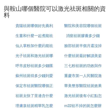
道的人最好塗些隔離霜，用完電腦後應立即洗
與鞍山哪個醫院可以激光祛斑相關的資
臉。妊娠期前後做適當保養和護理，能夠減少妊
料
娠斑的出現。
充足的睡眠：熬夜是皮膚的一大殺手，經常熬夜
貴陽祛斑哪個好先薦利
醫院和美容院哪個祛斑
的人特別容易出現肌膚問題，不僅臉部暗淡無
生薑和什麼一起煮能祛
美康
消瘀祛斑膠囊多少錢
好
光，就連黑眼圈眼袋也會找上門，肌膚不能及時
排毒，積累的色素也會沉著，久而久之就容易長
仙人掌粉加什麼葯能祛
斑
臉部祛斑半個月還沒掉
斑。每天我們要養成早睡早起的好習慣，讓你的
肌膚在夜間深呼吸吧.
光子祛斑和激光祛斑哪
斑
什麼祛斑最好解讀美姿
痂怎麼辦
良好的生活習慣：好的生活習慣能夠有效地預防
呼市皮秒祛斑多少錢匯
個更安全
三七粉祛斑的功效與作
爾
和減少因為後天因素出現的色斑，維護水嫩肌
膚。臉蛋需要呵護，注意一些很簡單的細節，堅
蘇州祛斑得多少錢到愛
仁京美
重慶市第一人民醫院激
用是什麼
持下去，就一定能夠擁有一張光潔嫩白的臉。
保定市祛斑醫院哪個正
思特簡介
華美整形醫院祛斑效果
光祛斑怎麼樣
1、維生素e祛斑，維生素E的側鏈直接參與巰基
的氧化還原過程，從而抑制酪氨酸酶活性，減少
祛斑太快了里邊含什麼
規
激光祛斑後有小紅點怎
怎麼樣
黑色素的形成，達到美白祛斑，淡化雀斑作用。
理膚泉祛斑精華乳怎麼
成分
m22祛不掉的斑怎麼辦
麼回事
2、維生素e祛斑，維生素E還具有擴張末梢血