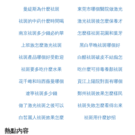
為富強，型號為008，此款產品規格是:122*60*50，
曼緹斯為什麼祛斑
東莞市哪個醫院做激光
怎麼辦
可以用來祛斑脫毛，價格為500元左右。
祛斑的中葯什麼時間喝
激光祛斑後怎麼保養才
祛斑好
南京祛斑多少錢必約華
最好
怎麼樣祛斑花園和葉牙
恢復的好
美容機器選購注意細節
上班族怎麼激光祛斑
美n高效
黑白早晚祛斑哪個好
在天貓選購美容儀器要注意一下幾個細節，才能在魚
祛斑產品哪個好受歡迎
白醋祛斑破皮不結痂怎
龍混雜的產品中挑選出自己滿意的產品。
祛斑要多吃什麼水果
美姿爾
吃什麼可排毒養顏祛斑
麼辦
①、要看店鋪的銷量和信用等級，一般來說，店鋪的
花千雌和珀西薇曼哪個
貢江上陽院對面有哪個
銷量越多，信用念橡差等級越高，產品也就相對好一
些。
遼寧祛斑多少錢
祛斑好用
鄭州祛斑效果怎麼樣民
店可以祛斑
②、看評價，在你之前可能已經有人購買過此款產
做了激光祛斑之後可以
祛斑失敗怎麼看得出來
眾聽過美萊
品，那麼你不妨看一下用戶者的評價，評價越好的產
品意味著此款產品相對不錯。
白皙麗人祛斑效果怎麼
吃什麼
祛斑用什麼妙招
③、看價格。俗話說的好，貨比三家，多挑挑，多看
熱點內容
樣
看，你可能會挑選出一款性價比比較好的仔皮、自己