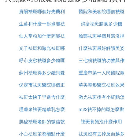
一下價格和選購注意細節吧。
貴陽祛斑哪個好先薦利
醫院和美容院哪個祛斑
美容機器價格
生薑和什麼一起煮能祛
美康
消瘀祛斑膠囊多少錢
好
仙人掌粉加什麼葯能祛
斑
臉部祛斑半個月還沒掉
wavebetter旗艦店主打的產品是美容保濕納米噴霧蒸
光子祛斑和激光祛斑哪
斑
什麼祛斑最好解讀美姿
痂怎麼辦
臉器，品牌是金稻，型號是KD-2331，檔位是1檔，
噴霧熱力為熱噴霧。本款產品既可以深沉清潔，又可
呼市皮秒祛斑多少錢匯
個更安全
三七粉祛斑的功效與作
爾
以為肌膚補水，另外此款產品走的是批發路線，1-9
蘇州祛斑得多少錢到愛
仁京美
重慶市第一人民醫院激
用是什麼
件是200元，10-999件是180元，1000件以上120
元。
保定市祛斑醫院哪個正
思特簡介
華美整形醫院祛斑效果
光祛斑怎麼樣
丹龍全度專賣店主打的產品是納米噴霧儀、充電噴霧
祛斑太快了里邊含什麼
規
激光祛斑後有小紅點怎
怎麼樣
器1207，品牌是Soyoung索顏，型號是SY-1207，規
格規格是11.2*3.5*2.4cm，此款產品的作用主要是保
理膚泉祛斑精華乳怎麼
成分
m22祛不掉的斑怎麼辦
麼回事
濕補水，因此臉上缺水的朋友不妨用一下此款產品，
肌秘祛斑老師的微信號
用
祛斑養顏泡什麼作用
該產品價格較便宜，在55元左右。
小白祛斑筆都能點什麼
是多少
祛斑沒有去掉反而越多
靜美專賣店主打產品是雙槍e光祛斑機器，產品名稱