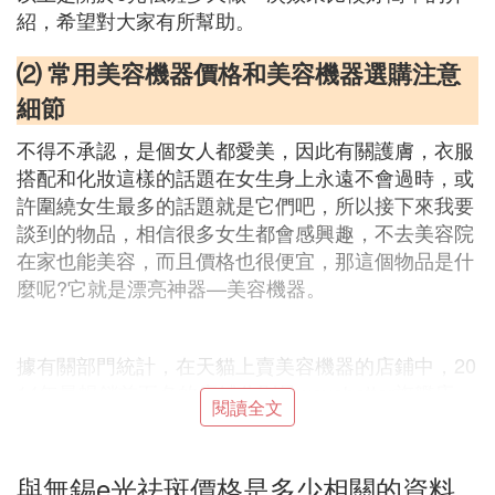
紹，希望對大家有所幫助。
⑵ 常用美容機器價格和美容機器選購注意
細節
不得不承認，是個女人都愛美，因此有關護膚，衣服
搭配和化妝這樣的話題在女生身上永遠不會過時，或
許圍繞女生最多的話題就是它們吧，所以接下來我要
談到的物品，相信很多女生都會感興趣，不去美容院
在家也能美容，而且價格也很便宜，那這個物品是什
麼呢?它就是漂亮神器—美容機器。
據有關部門統計，在天貓上賣美容機器的店鋪中，20
14年最暢銷前五名的店鋪分別是wavebetter旗艦店、
閱讀全文
丹龍全度專賣店、靜美專賣店、goodwind旗艦店、
安自康電器專營店，它們的月銷售額差不多在70萬左
右，那麼我就以這幾家店鋪的美容儀器為例詳細介紹
與無錫e光祛斑價格是多少相關的資料