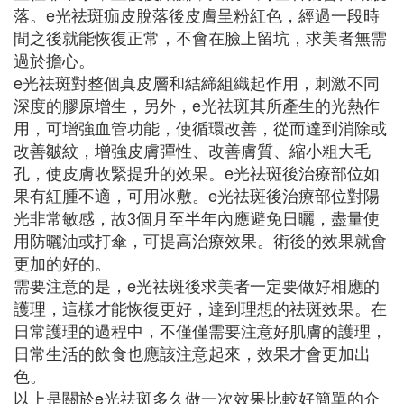
落。e光祛斑痂皮脫落後皮膚呈粉紅色，經過一段時
間之後就能恢復正常，不會在臉上留坑，求美者無需
過於擔心。
e光祛斑對整個真皮層和結締組織起作用，刺激不同
深度的膠原增生，另外，e光祛斑其所產生的光熱作
用，可增強血管功能，使循環改善，從而達到消除或
改善皺紋，增強皮膚彈性、改善膚質、縮小粗大毛
孔，使皮膚收緊提升的效果。e光祛斑後治療部位如
果有紅腫不適，可用冰敷。e光祛斑後治療部位對陽
光非常敏感，故3個月至半年內應避免日曬，盡量使
用防曬油或打傘，可提高治療效果。術後的效果就會
更加的好的。
需要注意的是，e光祛斑後求美者一定要做好相應的
護理，這樣才能恢復更好，達到理想的祛斑效果。在
日常護理的過程中，不僅僅需要注意好肌膚的護理，
日常生活的飲食也應該注意起來，效果才會更加出
色。
以上是關於e光祛斑多久做一次效果比較好簡單的介