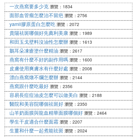
又比較滿意的美容機器。
一次燕窩要多少克
瀏覽：1834
面部血管瘤怎麼治不留疤
瀏覽：2756
yamii膠原蛋白怎麼吃
瀏覽：2072
以上就是我為大家總結的有關美容機器的一些知識，
貴陽祛斑哪個好先薦利美康
瀏覽：1989
多多少少會給大家提供一些幫助吧，如如爛果你有更
和田玉戈壁料沒油性怎麼辦
多關於美容機器的疑問，不妨查詢一下士兔巴的官
瀏覽：1613
網，你或許會在那裡查到你想要的東西。
鵝耳朵凍瘡塗什麼精油
瀏覽：2617
燕窩有什麼不好的副作用嗎
瀏覽：1600
土巴兔在線免費為大家提供「各家裝修報價、1-4家
本地裝修公司、3套裝修設計方案」，還有裝修避坑
皮膚使用爽膚水有什麼好處
瀏覽：2008
攻略！點擊此鏈接：【https://www.to8to.com/yezhu/
漂白燕窩燉不爛怎麼辦
瀏覽：2144
zxbj-cszy.php?to8to_from=seo__m_jiare&wb】，就
燕窩跟什麼吃最好
瀏覽：2356
能免費領取哦~
容易長痘痘油皮怎麼可以做美白
瀏覽：2188
醫院和美容院哪個祛斑好
瀏覽：2350
⑶ e光祛斑效果如何
山羊奶面膜與龍血精華面膜哪個好
瀏覽：2464
e光祛斑能治療雀斑等色素性皮膚科疾病以及抗衰
學生干皮適合什麼面霜
瀏覽：2207
老，清除或減淡雀斑、老年斑、黃褐斑、鉛汞中毒等
生薑和什麼一起煮能祛斑
瀏覽：2024
各類色素；治療和改善暗瘡、結癤瘡、毛囊炎、酒齇