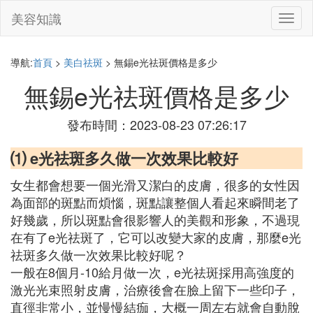
美容知識
切
換
導
航
導航:
首頁
>
美白祛斑
> 無錫e光祛斑價格是多少
無錫e光祛斑價格是多少
發布時間：2023-08-23 07:26:17
⑴ e光祛斑多久做一次效果比較好
女生都會想要一個光滑又潔白的皮膚，很多的女性因
為面部的斑點而煩惱，斑點讓整個人看起來瞬間老了
好幾歲，所以斑點會很影響人的美觀和形象，不過現
在有了e光祛斑了，它可以改變大家的皮膚，那麼e光
祛斑多久做一次效果比較好呢？
一般在8個月-10給月做一次，e光祛斑採用高強度的
激光光束照射皮膚，治療後會在臉上留下一些印子，
直徑非常小，並慢慢結痂，大概一周左右就會自動脫