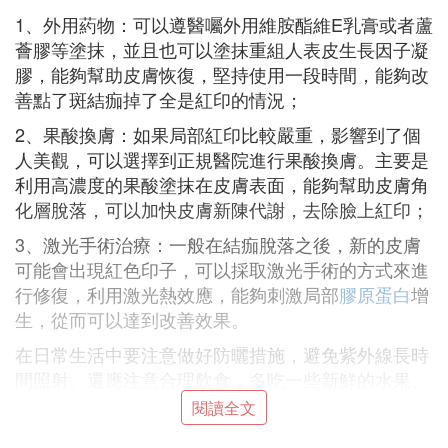
1、外用葯物：可以遵醫囑外用維胺酯維E乳膏或者蘆
薈膠等塗抹，並且也可以塗抹重組人表皮生長因子凝
膠，能夠幫助皮膚恢復，堅持使用一段時間，能夠改
善點了斑結痂掉了全是紅印的情況；
2、果酸換膚：如果局部紅印比較嚴重，影響到了個
人美觀，可以選擇到正規醫院進行果酸換膚。主要是
利用高濃度的果酸塗抹在皮膚表面，能夠幫助皮膚角
化層脫落，可以加快皮膚新陳代謝，去除臉上紅印；
3、激光手術治療：一般在結痂脫落之後，新的皮膚
可能會出現紅色印子，可以採取激光手術的方式來進
行修復，利用激光熱效應，能夠刺激局部
膠原蛋白
增
生，從而可以達到改善效果。
在日常生活中要注意做好防曬措施，避免紫外線長時
間照射。還應注意合理飲食，多吃一些新鮮的水果、
蔬菜，比如蘋果、黃瓜等。
閱讀全文
點了斑結痂掉了全是紅印怎麼辦 2