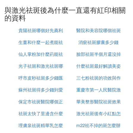
與激光祛斑後為什麼一直還有紅印相關
點了斑結痂掉了全是印怎麼辦
的資料
激光去痘印手術主要是利用特定的波長對痘印部位進
行照射，從而使人體內的痤瘡桿菌被殺死，而且還可
貴陽祛斑哪個好先薦利
醫院和美容院哪個祛斑
以刺激人體內的膠原纖維再生，將痘印有效的修復，
手術後的效果是比較明顯的。而且此項手術見效比較
生薑和什麼一起煮能祛
美康
消瘀祛斑膠囊多少錢
好
快，操作過程也比較快捷，通過手術可以使愛美者變
仙人掌粉加什麼葯能祛
斑
臉部祛斑半個月還沒掉
得更有自信。
光子祛斑和激光祛斑哪
斑
什麼祛斑最好解讀美姿
痂怎麼辦
在手術完成之後需要盡量避免吃那些刺激性大的食
物，因為這些食物會影響治療部位的恢復，影響治療
呼市皮秒祛斑多少錢匯
個更安全
三七粉祛斑的功效與作
爾
以後的效果。而且在術後短期內應該也能避免治療部
位沾水。
蘇州祛斑得多少錢到愛
仁京美
重慶市第一人民醫院激
用是什麼
如果不小心將手術部位打濕，需要及時用干凈的毛巾
保定市祛斑醫院哪個正
思特簡介
華美整形醫院祛斑效果
光祛斑怎麼樣
進行擦拭，這樣可以避免感染情況的發生。而且在天
祛斑太快了里邊含什麼
規
激光祛斑後有小紅點怎
怎麼樣
氣惡劣的.情況下應該避免外出，因為這時的皮膚比
較細嫩，有可能會造成損傷。
理膚泉祛斑精華乳怎麼
成分
m22祛不掉的斑怎麼辦
麼回事