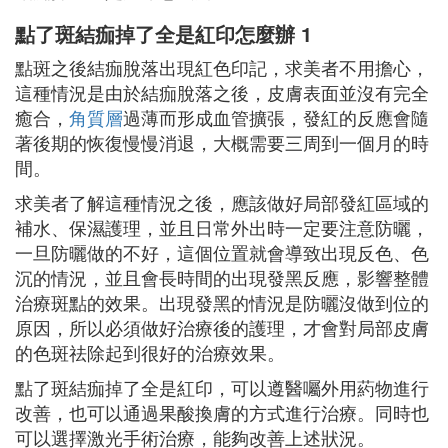
點了斑結痂掉了全是紅印怎麼辦 1
點斑之後結痂脫落出現紅色印記，求美者不用擔心，
這種情況是由於結痂脫落之後，皮膚表面並沒有完全
癒合，
角質層
過薄而形成血管擴張，發紅的反應會隨
著後期的恢復慢慢消退，大概需要三周到一個月的時
間。
求美者了解這種情況之後，應該做好局部發紅區域的
補水、保濕護理，並且日常外出時一定要注意防曬，
一旦防曬做的不好，這個位置就會導致出現反色、色
沉的情況，並且會長時間的出現發黑反應，影響整體
治療斑點的效果。出現發黑的情況是防曬沒做到位的
原因，所以必須做好治療後的護理，才會對局部皮膚
的色斑祛除起到很好的治療效果。
點了斑結痂掉了全是紅印，可以遵醫囑外用葯物進行
改善，也可以通過果酸換膚的方式進行治療。同時也
可以選擇激光手術治療，能夠改善上述狀況。