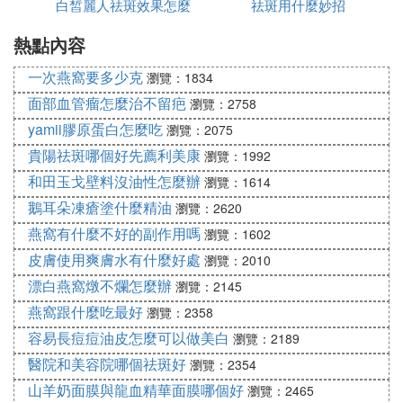
白皙麗人祛斑效果怎麼
吃什麼
祛斑用什麼妙招
比較小的斑，如綠豆或者黃豆大小，結痂脫落時間一
般是10天左右，慢一點也可以是2周。
熱點內容
樣
如果是比較大，如錢幣大小，痂皮脫落可能還會更慢
一次燕窩要多少克
瀏覽：1834
一些，所以脫落的時間主要與治療的面積大小、採取
面部血管瘤怎麼治不留疤
瀏覽：2758
的治療方法等而有所不同。但是在結痂脫落之前都需
yamii膠原蛋白怎麼吃
瀏覽：2075
要注意治療的區域盡量少沾水、少出汗。
貴陽祛斑哪個好先薦利美康
瀏覽：1992
塗一些幫助組織修復和減少感染的葯物，因為痂皮脫
和田玉戈壁料沒油性怎麼辦
瀏覽：1614
落得越慢，痂下出現感染的風險越高，建議使用一些
鵝耳朵凍瘡塗什麼精油
瀏覽：2620
葯物來減少感染的風險，以幫助痂皮順利脫落，使底
燕窩有什麼不好的副作用嗎
下的組織能夠正常的修復。
瀏覽：1602
皮膚使用爽膚水有什麼好處
瀏覽：2010
患者應注意點斑後保持結痂部位清潔、乾燥，避免用
漂白燕窩燉不爛怎麼辦
瀏覽：2145
手去摳，以防止傷口感染。出門時應做好防曬，避免
紫外線對皮膚的直接照射。
燕窩跟什麼吃最好
瀏覽：2358
容易長痘痘油皮怎麼可以做美白
瀏覽：2189
點了斑結痂掉了全是紅印怎麼辦 3
醫院和美容院哪個祛斑好
瀏覽：2354
點斑後怎麼快速結痂？
山羊奶面膜與龍血精華面膜哪個好
瀏覽：2465