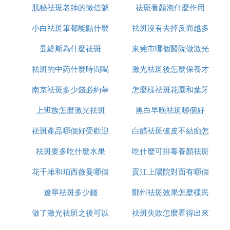
通過以上的介紹可以了解到，一般情況下通過激光的
肌秘祛斑老師的微信號
用
祛斑養顏泡什麼作用
方式可以對痘印問題進行很好的治療，而且此項手術
還具有一定的緊膚作用，因此在祛痘的同時可以使愛
小白祛斑筆都能點什麼
是多少
祛斑沒有去掉反而越多
美者的肌膚恢復到更有彈性的狀態。
曼緹斯為什麼祛斑
東莞市哪個醫院做激光
怎麼辦
但建議大家選擇正規的機構來開展手術，因為像這種
機構擁有比較完善的設備，而且醫生的操作也很嫻
祛斑的中葯什麼時間喝
激光祛斑後怎麼保養才
祛斑好
熟，可以令愛美者手術效果以及自身安全都得到一定
南京祛斑多少錢必約華
最好
怎麼樣祛斑花園和葉牙
恢復的好
的保障。
上班族怎麼激光祛斑
美n高效
黑白早晚祛斑哪個好
點斑結痂後幾天能脫落，與採用的治療方法、斑點大
小、斑點面積等有關，不可一概而論。
祛斑產品哪個好受歡迎
白醋祛斑破皮不結痂怎
一般來說，如果做的是調Q激光則對皮膚的損傷比較
祛斑要多吃什麼水果
美姿爾
吃什麼可排毒養顏祛斑
麼辦
輕，主要的原理是將色斑的色素顆粒打碎，繼而加速
代謝，臉上非常薄的結痂大概要7-10天脫落。如果做
花千雌和珀西薇曼哪個
貢江上陽院對面有哪個
的是剝脫性激光，如二氧化碳激光或者電離子、電燒
遼寧祛斑多少錢
祛斑好用
鄭州祛斑效果怎麼樣民
店可以祛斑
等。
所形成的結痂需要等下面的組織修復好以後結痂才能
做了激光祛斑之後可以
祛斑失敗怎麼看得出來
眾聽過美萊
脫落，需要根據斑的大小判斷結痂脫落時間，如果是