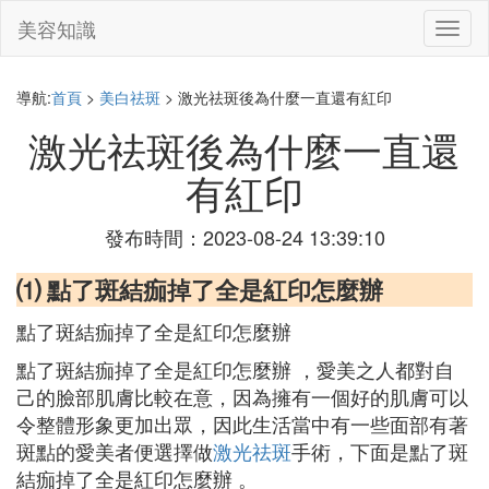
美容知識
切
換
導
航
導航:
首頁
>
美白祛斑
> 激光祛斑後為什麼一直還有紅印
激光祛斑後為什麼一直還
有紅印
發布時間：2023-08-24 13:39:10
⑴ 點了斑結痂掉了全是紅印怎麼辦
點了斑結痂掉了全是紅印怎麼辦
點了斑結痂掉了全是紅印怎麼辦 ，愛美之人都對自
己的臉部肌膚比較在意，因為擁有一個好的肌膚可以
令整體形象更加出眾，因此生活當中有一些面部有著
斑點的愛美者便選擇做
激光祛斑
手術，下面是點了斑
結痂掉了全是紅印怎麼辦 。