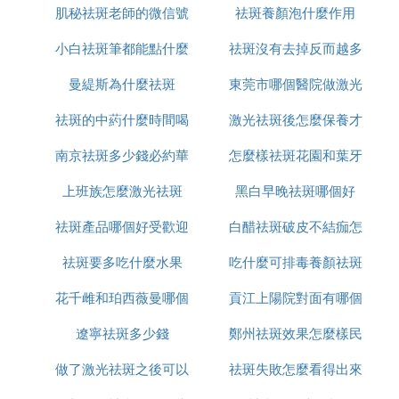
肌秘祛斑老師的微信號
用
祛斑養顏泡什麼作用
醫生和你都需要戴上特殊防護眼罩，避免高能量激光
小白祛斑筆都能點什麼
是多少
祛斑沒有去掉反而越多
對視網膜可能造成的傷害。
曼緹斯為什麼祛斑
東莞市哪個醫院做激光
怎麼辦
激光祛斑忌口一般不能吃什麼2
後的忌口食物：
祛斑的中葯什麼時間喝
激光祛斑後怎麼保養才
祛斑好
1、辛辣刺激食物
南京祛斑多少錢必約華
最好
怎麼樣祛斑花園和葉牙
恢復的好
激光祛斑之後，為了讓創傷部位更快好轉，應該養成
上班族怎麼激光祛斑
美n高效
黑白早晚祛斑哪個好
健康的飲食習慣，需要嚴格禁止辛辣刺激性的食物。
祛斑產品哪個好受歡迎
白醋祛斑破皮不結痂怎
此類食物不僅會對傷口癒合造成影響，還非常容易讓
機體出現上火問題。
祛斑要多吃什麼水果
美姿爾
吃什麼可排毒養顏祛斑
麼辦
2、黑色感光植物
花千雌和珀西薇曼哪個
貢江上陽院對面有哪個
激光祛斑後還需要禁止黑色感光食物，這類食物當中
遼寧祛斑多少錢
祛斑好用
鄭州祛斑效果怎麼樣民
店可以祛斑
是含有黑色素成分的，如果在祛斑之後，經常吃很容
易讓斑點出現復發問題，所以建議在祛斑後的一段時
做了激光祛斑之後可以
祛斑失敗怎麼看得出來
眾聽過美萊
間內嚴格禁止。