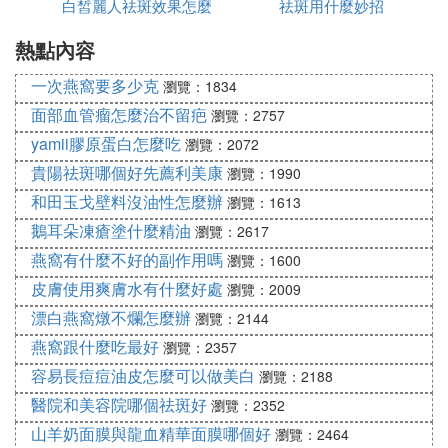
白皙麗人祛斑效果怎麼
吃什麼
祛斑用什麼妙招
3、敏感食物
熱點內容
樣
敏感食物也非常不適合激光祛斑後的患者吃，此類食
物在攝入之後非常容易引起過敏反應，這樣一來就會
一次燕窩要多少克
瀏覽：1834
直接影響祛斑後的皮膚恢復，甚至還會誘發更為嚴重
面部血管瘤怎麼治不留疤
瀏覽：2757
的皮膚損害，還有讓去斑部位留疤的風險。
yamii膠原蛋白怎麼吃
瀏覽：2072
激光祛斑後需要忌口1~2周時間，具體忌口的食物應
貴陽祛斑哪個好先薦利美康
瀏覽：1990
該聽從專業醫生的建議，為了讓祛斑後的創口更快好
和田玉戈壁料沒油性怎麼辦
瀏覽：1613
轉，可以適當多吃新鮮的蔬菜及水果，盡量以清淡容
鵝耳朵凍瘡塗什麼精油
瀏覽：2617
易消化的食物為主。同時還要保持充足的休息時間，
不要經常熬夜，外出時應該做好防曬工作，避免斑點
燕窩有什麼不好的副作用嗎
瀏覽：1600
復發。
皮膚使用爽膚水有什麼好處
瀏覽：2009
漂白燕窩燉不爛怎麼辦
激光祛斑是光熱原理，而高強光熱能量直接照射肌膚
瀏覽：2144
激光祛斑後注意什麼飲食，會有輕微的刺激性。所以
燕窩跟什麼吃最好
瀏覽：2357
在治療之後皮膚會有些紅腫，這時候不僅要對治療部
容易長痘痘油皮怎麼可以做美白
瀏覽：2188
位進行冰敷，而且還要進行忌口
醫院和美容院哪個祛斑好
瀏覽：2352
一般祛斑後1-2周內，不。祛斑是現在比較流行的美
山羊奶面膜與龍血精華面膜哪個好
瀏覽：2464