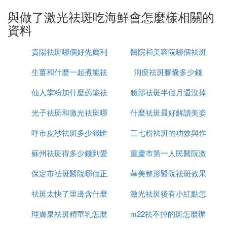
步驟一、找醫院
與做了激光祛斑吃海鮮會怎麼樣相關的
更准確地說是找一個有素質的好醫生是至關重要的，
資料
因此要選擇正規醫院找經驗豐富、口碑好的醫生。
貴陽祛斑哪個好先薦利
醫院和美容院哪個祛斑
步驟二、與醫生溝通
充分了解此次激光的'目的，以及使用的激光種類，解
生薑和什麼一起煮能祛
美康
消瘀祛斑膠囊多少錢
好
除對激光祛斑的恐懼，以及想要達到的效果，因此與
仙人掌粉加什麼葯能祛
斑
臉部祛斑半個月還沒掉
醫生的溝通是必要的。
光子祛斑和激光祛斑哪
斑
什麼祛斑最好解讀美姿
痂怎麼辦
步驟三、決定是否麻醉
一般來說激光祛斑美容是不需要麻醉的，但有些愛美
呼市皮秒祛斑多少錢匯
個更安全
三七粉祛斑的功效與作
爾
者比較敏感，因此醫生需要判斷是否需要麻醉以及麻
蘇州祛斑得多少錢到愛
仁京美
重慶市第一人民醫院激
用是什麼
醉的方式。
保定市祛斑醫院哪個正
思特簡介
華美整形醫院祛斑效果
光祛斑怎麼樣
步驟四、洗凈臉
祛斑太快了里邊含什麼
規
激光祛斑後有小紅點怎
怎麼樣
為了避免結痂時的感染，在進行激光祛斑時候要把臉
洗干凈。
理膚泉祛斑精華乳怎麼
成分
m22祛不掉的斑怎麼辦
麼回事
步驟五、戴眼罩