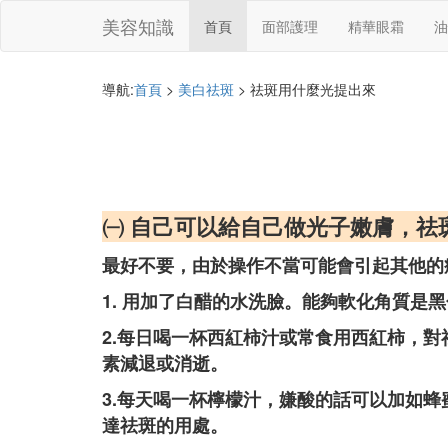
美容知識
首頁
面部護理
精華眼霜
油
導航:
首頁
>
美白祛斑
> 祛斑用什麼光提出來
㈠ 自己可以給自己做光子嫩膚，祛
最好不要，由於操作不當可能會引起其他的
1. 用加了白醋的水洗臉。能夠軟化角質是
2.每日喝一杯西紅柿汁或常食用西紅柿，
素減退或消逝。
3.每天喝一杯檸檬汁，嫌酸的話可以加如
達祛斑的用處。