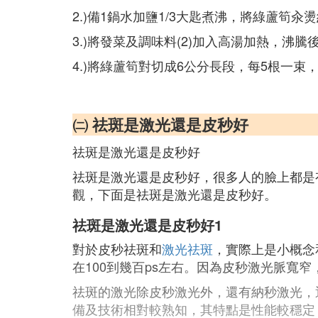
2.)備1鍋水加鹽1/3大匙煮沸，將綠蘆筍
3.)將發菜及調味料(2)加入高湯加熱，沸
4.)將綠蘆筍對切成6公分長段，每5根一
㈡ 祛斑是激光還是皮秒好
祛斑是激光還是皮秒好
祛斑是激光還是皮秒好，很多人的臉上都是
觀，下面是祛斑是激光還是皮秒好。
祛斑是激光還是皮秒好1
對於皮秒祛斑和
激光祛斑
，實際上是小概念
在100到幾百ps左右。因為皮秒激光脈
祛斑的激光除皮秒激光外，還有納秒激光，
備及技術相對較熟知，其特點是性能較穩定