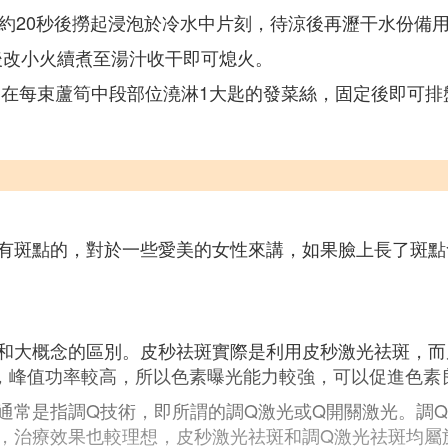
汆燙約20秒後撈起浸泡於冷水中片刻，待涼後再瀝干水份備
騰後改小火續煮至湯汁收干即可熄火。
束，在每束蘆筍中段部位澆淋1大匙的發菜絲，固定後即可排
有斑點的，對於一些愛美的女性來講，如果臉上長了斑點
和大概念的區別。皮秒祛斑實際是利用皮秒激光祛斑，而
寬窄，峰值功率較高，所以色素曝光能力較強，可以促進色
通常是指調Q技術，即所謂的調Q激光或Q開關激光。調
，治療效果也較理想，皮秒激光祛斑和調Q激光祛斑均屬