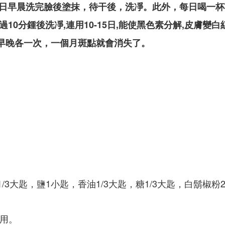
，每日早晨洗完臉後塗抹，待干後，洗凈。此外，每日喝一
,過10分鍾後洗凈,連用10-15日,能使黑色素分解,皮膚變白
，早晚各一次，一個月斑點就會消失了。
1/3大匙，鹽1小匙，香油1/3大匙，糖1/3大匙，白鬍椒粉
備用。