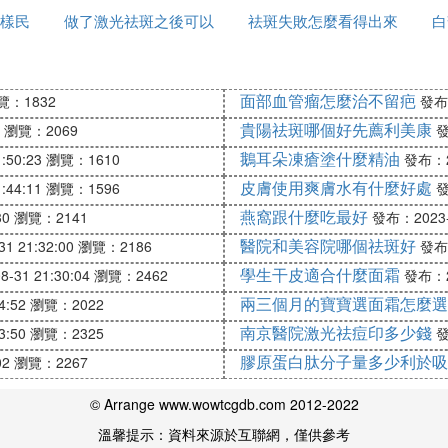
樣民
做了激光祛斑之後可以
祛斑失敗怎麼看得出來
白
對人體的傷害也就越大；因為皮秒對皮膚的作用時間極短
吃什麼
面部血管瘤怎麼治不留疤
覽：1832
發布：
貴陽祛斑哪個好先薦利美康
瀏覽：2069
發
微弱，而皮秒由於能量更大，對皮下膠原蛋白的熱刺激更
鵝耳朵凍瘡塗什麼精油
:50:23
瀏覽：1610
發布：20
，超皮秒也屬於激光治療的一種，只是相對於傳統激光來
皮膚使用爽膚水有什麼好處
:44:11
瀏覽：1596
發
為顯著。
燕窩跟什麼吃最好
30
瀏覽：2141
發布：2023-0
都需要找專業的醫院進行，這些醫院有比較先進的技術設
醫院和美容院哪個祛斑好
1 21:32:00
瀏覽：2186
發布：
學生干皮適合什麼面霜
-31 21:30:04
瀏覽：2462
發布：20
兩三個月的寶寶選面霜怎麼選
4:52
瀏覽：2022
南京醫院激光祛痘印多少錢
3:50
瀏覽：2325
發
膠原蛋白肽分子量多少利於吸
02
瀏覽：2267
儀器，對於斑點治療效果比較較好，對色斑分型並沒有明
會出現明顯反彈的跡象，只要選擇正規醫療機構進行超皮
© Arrange www.wowtcgdb.com 2012-2022
溫馨提示：資料來源於互聯網，僅供參考