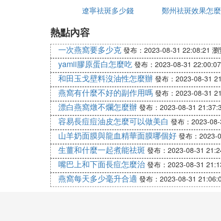
2、安全程度不同
遼寧祛斑多少錢
美姿爾
鄭州祛斑效果怎麼
麼辦
如果激光爆破與皮膚的作用時間越長，那麼
熱點內容
眾聽過美萊
了治療，因此安全程度更高。
一次燕窩要多少克
發布：2023-08-31 22:08:21
瀏
3、嫩膚效果不同，治療後皮膚狀態更驚艷
yamii膠原蛋白怎麼吃
發布：2023-08-31 22:00:07
傳統祛斑的激光儀器對
膠原蛋白
的刺激非常
和田玉戈壁料沒油性怎麼辦
發布：2023-08-31 21
祛斑做超皮秒或者是激光治療都是比較好的
燕窩有什麼不好的副作用嗎
發布：2023-08-31 21
創傷小，術後副作用也比較小，治療效果更
漂白燕窩燉不爛怎麼辦
發布：2023-08-31 21:37:
不管是進行超皮秒治療還是普通激光治療，
容易長痘痘油皮怎麼可以做美白
發布：2023-08-3
況操作，能夠避免操作不當出現後遺症。
山羊奶面膜與龍血精華面膜哪個好
發布：2023-08
生薑和什麼一起煮能祛斑
祛斑是激光還是皮秒好3
發布：2023-08-31 21:2
嘴巴上和下面長痘怎麼治
發布：2023-08-31 21:1
超皮秒激光祛斑的效果與危害：
燕窩每天多少毫升合適
發布：2023-08-31 21:06:
1、效果：超皮秒激光是目前比較新的激光
秒激光進行治療，從而使色素得到祛除，不
點；