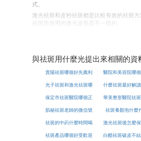
式。
激光祛斑和皮秒祛斑都是比較有效的祛斑方
祛斑所使用的激光波長是不一樣的。
那激光祛斑對皮膚的熱損傷是比較大的，它
收光能，然後通過熱量逐漸分解黑色素。所
激光和皮秒是都可以達到祛斑的效果的，皮
與祛斑用什麼光提出來相關的資
收光，深入真皮層使黑色素溫度升高，破壞
皮秒祛斑就是說的皮秒激光祛斑，性質是一
貴陽祛斑哪個好先薦利
醫院和美容院哪個
它們打碎成更小的碎片。在這個過程中，皮
光子祛斑和激光祛斑哪
美康
什麼祛斑最好解讀
好
祛斑是激光還是皮秒好2
保定市祛斑醫院哪個正
個更安全
華美整形醫院祛斑
爾
相對來說皮秒效果更好，能夠快速的`祛除
肌秘祛斑老師的微信號
規
祛斑養顏泡什麼
怎麼樣
過程中更加的方便，不擔心會出現副作用現
1、清理力度不同，決定祛斑的殘留效果
祛斑的中葯什麼時間喝
是多少
激光祛斑後怎麼保
皮秒激光有著7倍的色素破碎力，把色斑打
祛斑產品哪個好受歡迎
最好
白醋祛斑破皮不結
恢復的好