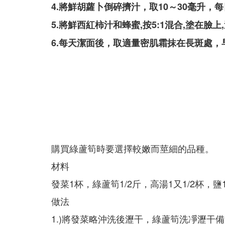
4.將鮮胡蘿卜倒碎擠汁，取10～30毫升
5.將鮮西紅柿汁和蜂蜜,按5:1混合,塗在臉上
6.每天潔面後，取適量密肌霜抹在長斑處
ㅤ購買綠蘆筍時要選擇較嫩而莖細的品種。
材料
發菜1杯，綠蘆筍1/2斤，高湯1又1/2杯，鹽
做法
1.)將發菜略沖洗後瀝干，綠蘆筍洗凈瀝干