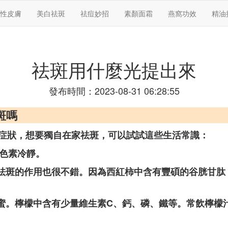
性皮膚
美白祛斑
祛痘妙招
素顏面霜
燕窩功效
精油
祛斑用什麼光提出來
發布時間：2023-08-31 06:28:55
斑嗎
症狀，想要獨自在家祛斑，可以試試這些生活常識：
黑色素冷靜。
對祛斑的作用也很不錯。因為西紅柿中含有豐碩的谷胱甘
蜂蜜。檸檬中含有少量維生素C、鈣、磷、鐵等。常飲檸檬