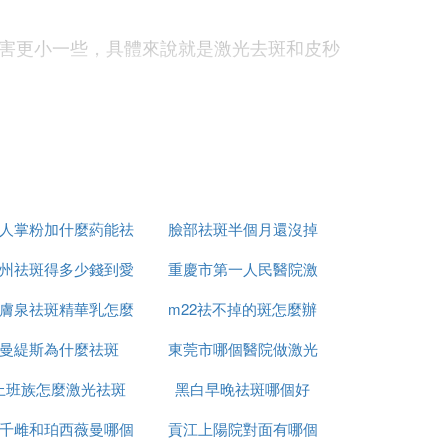
害更小一些，具體來說就是激光去斑和皮秒
果，而普通的激光祛斑是先讓皮膚的色素吸
都是利用選擇性光熱原理，使黑色素可以吸
祛斑效果較好。它可以瞄準臉上的斑點，把
人掌粉加什麼葯能祛
臉部祛斑半個月還沒掉
州祛斑得多少錢到愛
斑
重慶市第一人民醫院激
痂怎麼辦
膚泉祛斑精華乳怎麼
思特簡介
m22祛不掉的斑怎麼辦
光祛斑怎麼樣
的情況，同時也具有超高的安全度，在使用的
曼緹斯為什麼祛斑
用
東莞市哪個醫院做激光
上班族怎麼激光祛斑
黑白早晚祛斑哪個好
祛斑好
底，更無殘留，還不反彈！
千雌和珀西薇曼哪個
貢江上陽院對面有哪個