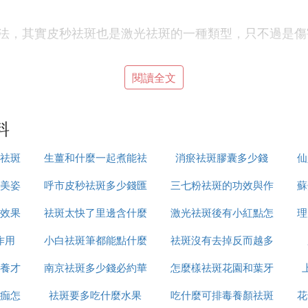
法，其實皮秒祛斑也是激光祛斑的一種類型，只不過是傷
是通過對皮膚深層的黑色素進行表觀爆破來達到祛斑的效
閱讀全文
以說皮秒祛斑在安全性上要高一些。
秒祛斑的價格通常是普通激光祛斑的好幾倍。這兩種方法
料
黑色素，以達到祛斑效果。
樣的，只是採用的儀器不同，相對於激光祛斑，皮秒激光
祛斑
生薑和什麼一起煮能祛
消瘀祛斑膠囊多少錢
仙
膚細胞沒有受到損傷，斑點很容易被排除。
美姿
呼市皮秒祛斑多少錢匯
斑
三七粉祛斑的功效與作
蘇
效果
祛斑太快了里邊含什麼
仁京美
激光祛斑後有小紅點怎
用是什麼
理
斑點，而且不會出現殘留的現象，而且不容易會出現反彈
作用
小白祛斑筆都能點什麼
成分
祛斑沒有去掉反而越多
麼回事
象。
養才
南京祛斑多少錢必約華
怎麼樣祛斑花園和葉牙
怎麼辦
得更碎，將色素吸收率大大提升，也就意味著，清除更徹
痂怎
祛斑要多吃什麼水果
美n高效
吃什麼可排毒養顏祛斑
花