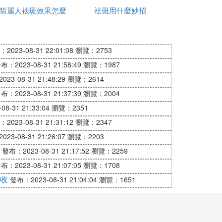
皙麗人祛斑效果怎麼
祛斑好用
祛斑用什麼妙招
店可以祛斑
，尚未來得及對皮膚造成「熱」傷害便結束
樣
2023-08-31 22:01:08
瀏覽：2753
布：2023-08-31 21:58:49
瀏覽：1987
為明顯，能達到普通激光設備的20倍以上。
23-08-31 21:48:29
瀏覽：2614
說速度會比較快，針對性更強，對皮膚組織
布：2023-08-31 21:37:39
瀏覽：2004
8-31 21:33:04
瀏覽：2351
備，醫生技術水平也比較好，會根據個人情
2023-08-31 21:31:12
瀏覽：2347
23-08-31 21:26:07
瀏覽：2203
發布：2023-08-31 21:17:52
瀏覽：2259
布：2023-08-31 21:07:05
瀏覽：1708
收
發布：2023-08-31 21:04:04
瀏覽：1651
顯要求，幾乎任何形態的斑點都可以用超皮
秒激光的治療，就可以安全有效的祛除斑