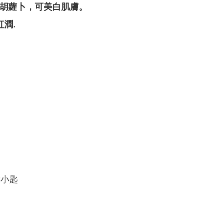
杯胡蘿卜，可美白肌膚。
紅潤.
2小匙