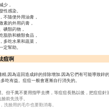
減少，
發性感染。
，不隨便外用油膏，
激素的外用葯膏，
、碘類葯物，
吃脂肪和糖類食品，
，多吃水果和蔬菜，
一定幫助。
祛痘
啊
精雞精,因為這回造成鋅的排除增加.因為它們有可能導致鋅
水果多吃有益。痘痘一般會逐漸自行消失的。
摸。但千萬不要用指甲去擠，等痘痘長熟以後，把痘痘針
洗臉前先洗手。
次，洗臉用的毛巾也要勤消毒。