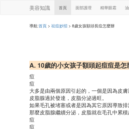
美容知識
首頁
面部護理
精華眼霜
油
導航:
首頁
>
祛痘妙招
> 8歲女孩額頭長痘怎麼辦
A. 10歲的小女孩子額頭起痘痘是
痘
痘
大多是由兩個原因引起的，一個是因為皮膚
皮脂腺過於發達，皮脂分泌過旺。
如果毛孔被堵塞或者是因為其它原因導致排
那麼皮脂腺繼續分泌，皮脂就在毛孔中累積
痘
痘