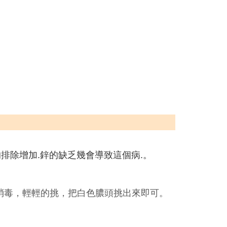
的排除增加.鋅的缺乏幾會導致這個病.。
消毒，輕輕的挑，把白色膿頭挑出來即可。