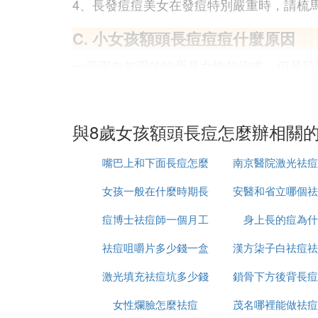
4、長發痘痘美女在發痘特別嚴重時，請梳
C. 小女孩額頭長痘痘痘什麼原因
一張潔白無瑕的臉蛋是女性的追求，但是額
小女孩額頭上長痘痘的原因
1、紫外線輻射
與8歲女孩額頭長痘怎麼辦相關
隨著大暑的到來，陽光中紫外線的強度越來
浮沉，這些「垃圾」殘留在臉上堵塞毛孔，
嘴巴上和下面長痘怎麼
南京醫院激光祛痘
另外，電腦手機的普及，給生活帶來便利的
女孩一般在什麼時期長
治
安醫和省立哪個祛
少錢
異常旺盛，加上額頭與頭發接觸較多，細菌
2、頭發長時間遮蓋
痘博士祛痘師一個月工
痘
身上長的痘為什
痘印好
很多喜歡留齊劉海愛美的女孩子由於長時間
祛痘咀嚼片多少錢一盒
資多少
漢方柒子白祛痘祛
痘出來後大多數人採取外抹的所謂祛痘護膚
激光填充祛痘坑多少錢
鎖骨下方後背長痘
麼樣
3、體內水分不夠
女性爛臉怎麼祛痘
茂名哪裡能做祛痘
消除
相由心生，好的面相背後須有一個健康的器