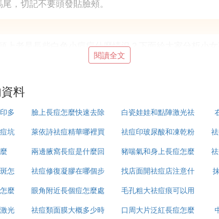
馬尾，切記不要頭發貼臉頰。
頭上老是長些白色小痘痘什麼情況？下面給大家分析小女
閱讀全文
的資料
越強，而額頭總是首當其沖的暴曬在陽光下，面板經陽光
從而形成痘痘。
印多
臉上長痘怎麼快速去除
白瓷娃娃和點陣激光祛
同時，也給人們的健康留下了極大的隱患。電腦輻射的危
痘坑
萊依詩祛痘精華哪裡買
祛痘印玻尿酸和凍乾粉
痘印哪個好
祛
容易滋長，因此痘痘會第一時間長在額頭上。
麼
兩邊腋窩長痘是什麼回
豬喘氣和身上長痘怎麼
哪個好
祛
遮蓋額頭，導致額頭部位面板無法正常「呼吸」皮脂和汗
斑怎
祛痘修復凝膠在哪個步
事
找店面開祛痘店注意什
治療
品塗抹，而且為了美觀更是把額頭遮擋的嚴嚴實實，這樣
怎麼
眼角附近長個痘怎麼處
驟使用
毛孔粗大祛痘痕可以用
麼
激光
祛痘類面膜大概多少時
理
口周大片泛紅長痘怎麼
什麼
官機能。每個朋友都知道多喝水有益健康，而畝坦大部分