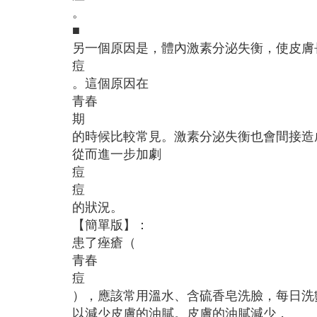
。
■
另一個原因是，體內激素分泌失衡，使皮膚
痘
。這個原因在
青春
期
的時候比較常見。激素分泌失衡也會間接造
從而進一步加劇
痘
痘
的狀況。
【簡單版】：
患了痤瘡（
青春
痘
），應該常用溫水、含硫香皂洗臉，每日洗
以減少皮膚的油膩。皮膚的油膩減少，