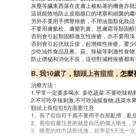
灰塵等臟東西落在皮膚上被粘著的機會亦就
這就能效地防止皮脂腺口的堵塞和細菌的繼
另外不要用手擠壓痤瘡，不用油脂類化妝品
不要用膚氫松、膚樂乳膏、恩膚霜等類固醇
否則會引起類固醇激互性痤瘡，亦不要用溴
否則會引起疣狀丘疹，起增殖性痤瘡。要少
少吃油炸食品及蔥、蒜、辣椒等刺激性食物
防止便秘和消化不良，這些對減輕痤瘡都有
B. 我10歲了，額頭上有痘痘，
怎麼
治療方法：
1.平常一定要多喝水. 多吃蔬菜.不要吃味
2.不可吃辛辣刺激,不可吃油膩食物,蔬菜
額頭上長痘痘5方面要注意
1、長了痘痘可千萬不要用手在那亂擠，亂
2、長痘痘最注意的就是自己的個人衛生，
3、睡覺的枕巾請勤洗換，頻率是5天洗一