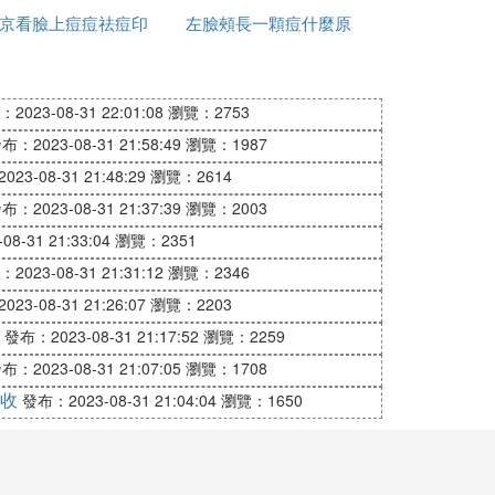
喝水，小口不間斷地慢飲。
京看臉上痘痘祛痘印
左臉頰長一顆痘什麼原
哪裡好
因
泌也不協調，進而導致額頭長出痘痘來了。
2023-08-31 22:01:08
瀏覽：2753
布：2023-08-31 21:58:49
瀏覽：1987
導致皮脂分泌旺盛，從而加劇痘痘的產生。
23-08-31 21:48:29
瀏覽：2614
布：2023-08-31 21:37:39
瀏覽：2003
8-31 21:33:04
瀏覽：2351
2023-08-31 21:31:12
瀏覽：2346
23-08-31 21:26:07
瀏覽：2203
發布：2023-08-31 21:17:52
瀏覽：2259
壓力，也是去除額頭長痘痘重要的第一步。
肌膚進行輕柔的 *** 。
布：2023-08-31 21:07:05
瀏覽：1708
收
發布：2023-08-31 21:04:04
瀏覽：1650
壓力，只有保證良好的生活作息，才不會使