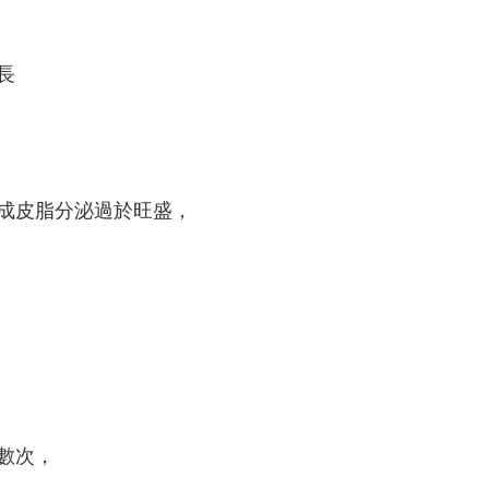
長
成皮脂分泌過於旺盛，
數次，