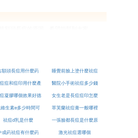
孩額頭長痘的原因，希望能幫到大家。
暴曬，產生分泌物，混合臉部化妝品和空氣
右額頭長痘用什麼葯
睡覺前臉上塗什麼祛痘
害是巨大的，長期面對電腦，面板油脂分泌
痘痘和痘印用什麼產
醫院小手術祛痘多少錢
印
痘凝膠哪個效果好德
品
女生老是長痘痘印怎麼
一次
液堆積加上細菌感染就容易引發痘痘。在痘
抹維生素e多少時間可
國
萃芙蘭祛痘膏一般哪裡
辦
就更容易造成痘痘的惡化。
祛痘d乳是什麼
以祛痘坑
一張臉都長痘是什麼原
有賣
中成葯祛痘有什麼葯
激光祛痘選哪個
因
人卻不知道該如何正確飲水，錯誤的的喝水