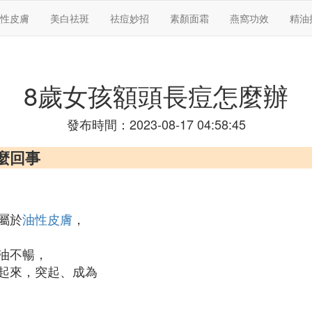
性皮膚
美白祛斑
祛痘妙招
素顏面霜
燕窩功效
精油
8歲女孩額頭長痘怎麼辦
發布時間：2023-08-17 04:58:45
怎麼回事
屬於
油性皮膚
，
油不暢，
起來，突起、成為