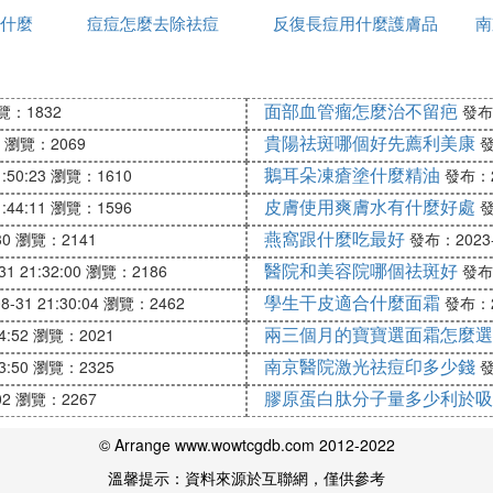
加重心臟腎臟負擔。所以我在這里提醒朋友們，平時應慢
什麼
痘痘怎麼去除祛痘
間用一次
反復長痘用什麼護膚品
辦
南
祛痘
常不按時進食，或者不按時休息，生活沒有規律導致內分
面部血管瘤怎麼治不留疤
覽：1832
發布：
貴陽祛斑哪個好先薦利美康
瀏覽：2069
發
經常熬夜加班都容易引起內分泌失調，激素分泌失調間接
鵝耳朵凍瘡塗什麼精油
:50:23
瀏覽：1610
發布：20
性迴圈。
皮膚使用爽膚水有什麼好處
:44:11
瀏覽：1596
發
，造成心火和血液迴圈有問題。
燕窩跟什麼吃最好
30
瀏覽：2141
發布：2023-0
醫院和美容院哪個祛斑好
1 21:32:00
瀏覽：2186
發布：
學生干皮適合什麼面霜
-31 21:30:04
瀏覽：2462
發布：20
兩三個月的寶寶選面霜怎麼選
4:52
瀏覽：2021
小的傷害，每天徹底清潔面板不僅能夠幫助減輕面部面板
南京醫院激光祛痘印多少錢
熱的毛巾敷在臉上約1分鍾後拿下再用溫水洗臉，可以對臉部
3:50
瀏覽：2325
發
膠原蛋白肽分子量多少利於吸
02
瀏覽：2267
早起老纖的好習慣，多喝水，不給自己的造成過大的心裡
© Arrange www.wowtcgdb.com 2012-2022
上長痘痘情況的發生。
溫馨提示：資料來源於互聯網，僅供參考