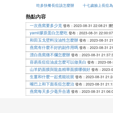
方式不但使水分在體內利用率很低，並且會
吃多快餐長痘該怎麼辦
十七歲臉上長痘為
4、生活不規律
熱點內容
有些人由於工作或者是生活習慣的原因，經
一次燕窩要多少克
發布：2023-08-31 22:08:21
瀏
5、很多疾病是從生活不規律開始的。
yamii膠原蛋白怎麼吃
發布：2023-08-31 22:00:07
工作壓力大，飲食沒有節制，情緒不穩定，
和田玉戈壁料沒油性怎麼辦
發布：2023-08-31 21
痘痘的產生又造成精神壓力，周而復始，惡
燕窩有什麼不好的副作用嗎
發布：2023-08-31 21
額頭長痘的另一原因心火：壓力大，脾氣差
漂白燕窩燉不爛怎麼辦
發布：2023-08-31 21:37:
容易長痘痘油皮怎麼可以做美白
發布：2023-08-3
小女孩額頭長痘痘怎麼辦
徹底清潔面板
山羊奶面膜與龍血精華面膜哪個好
發布：2023-08
生薑和什麼一起煮能祛斑
發布：2023-08-31 21:2
空氣中的灰塵、細菌等等都會給面板帶來不
嘴巴上和下面長痘怎麼治
首先應該用卸妝專用產品進行卸妝，讓手將浸
發布：2023-08-31 21:1
燕窩每天多少毫升合適
發布：2023-08-31 21:06:
保持充足的睡眠
調理額頭上長痘痘的情況，應該先養成早睡
自己體內的內分泌失調，從而也是防止額頭