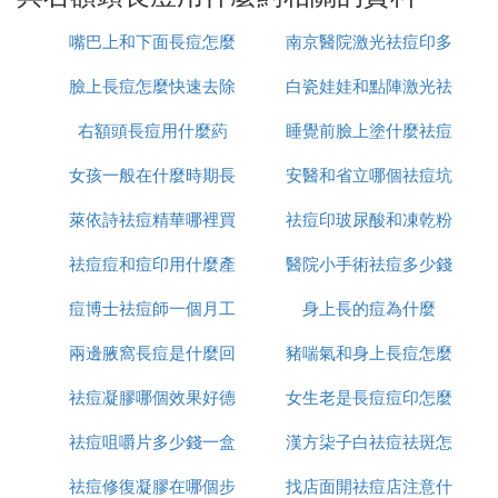
額頭長痘痘護理方法
1.要做好清潔，保持我們的肌膚清潔，這樣對於毒素
嘴巴上和下面長痘怎麼
南京醫院激光祛痘印多
的排泄有一定的促進作用。如果是特別油的皮膚，可
臉上長痘怎麼快速去除
治
白瓷娃娃和點陣激光祛
少錢
以再每天早晚兩次洗臉以外多加一次中午洗臉，減少
皮脂堵塞毛孔的機會。
右額頭長痘用什麼葯
睡覺前臉上塗什麼祛痘
痘印哪個好
女孩一般在什麼時期長
安醫和省立哪個祛痘坑
印
2.要調節自己的心理狀態，保持精神愉快，不要帶有
壓力，保證合理的睡眠。
萊依詩祛痘精華哪裡買
痘
祛痘印玻尿酸和凍乾粉
痘印好
3.清腸排毒，每天早上起來喝一大杯水能夠清腸排
祛痘痘和痘印用什麼產
醫院小手術祛痘多少錢
哪個好
毒，對肌膚的色澤有很大的改善。溫和地對待你的皮
痘博士祛痘師一個月工
品
身上長的痘為什麼
一次
膚，不要挖、擠壓、用力搓洗你的皮膚。
兩邊腋窩長痘是什麼回
資多少
豬喘氣和身上長痘怎麼
4.飲食盡量科學營養，清淡為宜，少吃或者不吃辛辣
祛痘凝膠哪個效果好德
事
女生老是長痘痘印怎麼
治療
刺激的食物，少攝入過多的脂肪和糖類。
祛痘咀嚼片多少錢一盒
國
漢方柒子白祛痘祛斑怎
辦
5.保證充足的睡眠，不要熬夜。每天至少保證7小時
的睡眠時間。
祛痘修復凝膠在哪個步
找店面開祛痘店注意什
麼樣