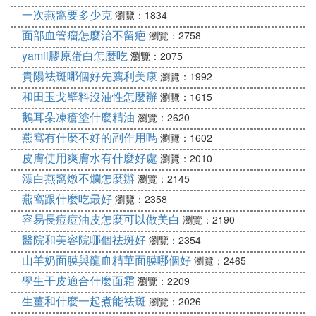
一次燕窩要多少克
瀏覽：1834
面部血管瘤怎麼治不留疤
瀏覽：2758
yamii膠原蛋白怎麼吃
瀏覽：2075
貴陽祛斑哪個好先薦利美康
瀏覽：1992
和田玉戈壁料沒油性怎麼辦
瀏覽：1615
鵝耳朵凍瘡塗什麼精油
瀏覽：2620
燕窩有什麼不好的副作用嗎
瀏覽：1602
皮膚使用爽膚水有什麼好處
瀏覽：2010
漂白燕窩燉不爛怎麼辦
瀏覽：2145
燕窩跟什麼吃最好
瀏覽：2358
容易長痘痘油皮怎麼可以做美白
瀏覽：2190
醫院和美容院哪個祛斑好
瀏覽：2354
山羊奶面膜與龍血精華面膜哪個好
瀏覽：2465
學生干皮適合什麼面霜
瀏覽：2209
生薑和什麼一起煮能祛斑
瀏覽：2026