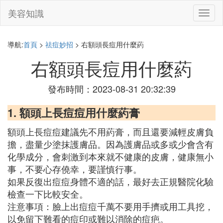
美容知識
切
換
導
航
導航:
首頁
>
祛痘妙招
> 右額頭長痘用什麼葯
右額頭長痘用什麼葯
發布時間：2023-08-31 20:32:39
1. 額頭上長痘痘用什麼葯膏
額頭上長痘痘建議先不用葯膏，而且還要減輕皮膚負
擔，盡量少塗抹護膚品。因為護膚品或多或少會含有
化學成分，會刺激到本來就不健康的皮膚，健康無小
事，不要心存僥幸，要謹慎行事。
如果反復出痘痘身體不適的話，最好去正規醫院化驗
檢查一下比較安全。
注意事項：臉上出痘痘千萬不要用手擠或用工具挖，
以免留下難看的痘印或難以消除的痘疤。