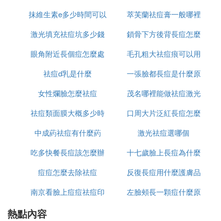
抹維生素e多少時間可以
驟使用
萃芙蘭祛痘膏一般哪裡
麼
3. 額頭上長痘痘用什麼葯有效
激光填充祛痘坑多少錢
祛痘坑
鎖骨下方後背長痘怎麼
有賣
額頭長痘痘的話介紹你用痘達邦的葯水塗塗，能很快
的消下去哈，我前陣子長就是用這個好的，現在皮膚
眼角附近長個痘怎麼處
毛孔粗大祛痘痕可以用
消除
很光滑了
祛痘d乳是什麼
理
一張臉都長痘是什麼原
什麼
女性爛臉怎麼祛痘
茂名哪裡能做祛痘激光
因
祛痘類面膜大概多少時
口周大片泛紅長痘怎麼
中成葯祛痘有什麼葯
間用一次
激光祛痘選哪個
辦
吃多快餐長痘該怎麼辦
十七歲臉上長痘為什麼
痘痘怎麼去除祛痘
反復長痘用什麼護膚品
南京看臉上痘痘祛痘印
左臉頰長一顆痘什麼原
祛痘
熱點內容
哪裡好
因