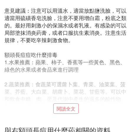
意見建議：注意可以用溫水，適當放點鹽洗臉，可以
適當用硫磺香皂洗臉，注意不要用增白霜，粉底之類
的。最好用刺激小的保濕水或者乳液。有感染的可以
局部塗抹消炎葯膏，或者口服抗生素消炎。注意生活
規律，不要吃辛辣刺激食物。
額頭長痘痘吃什麼排毒
1.水果推薦：蘋果、柿子、香蕉等一些黃色、黑色、
綠色的水果或者食品來進行調理
2.蔬菜推薦：食蔬菜可選蘿卜葉、青菜、油菜葉、菠
菜、芥藍、大白菜、胡蘿卜、菜花、甘藍等。可以中
和飲食中糖、肉、蛋及代謝中產生的過多的酸性物
質，使體液保持弱鹼性，從而清除血中有毒物。
閱讀全文
3.粗糧推薦：常吃紅薯、土豆、玉米、蕎麥等粗糧
與右額頭長痘用什麼葯相關的資料