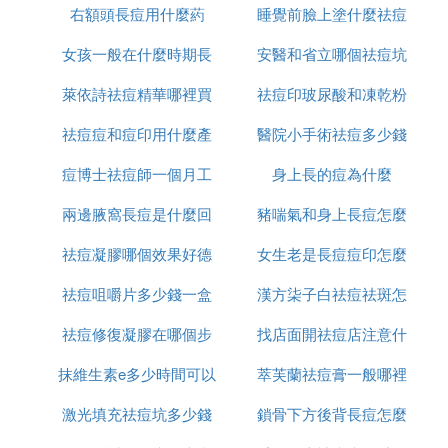
右額頭長痘用什麼葯
睡覺前臉上塗什麼祛痘
痘印哪個好
女孩一般在什麼時期長
安醫和省立哪個祛痘坑
印
萊依詩祛痘精華哪裡買
痘
祛痘印玻尿酸和凍乾粉
痘印好
祛痘痘和痘印用什麼產
醫院小手術祛痘多少錢
哪個好
痘博士祛痘師一個月工
品
身上長的痘為什麼
一次
兩邊腋窩長痘是什麼回
資多少
豬喘氣和身上長痘怎麼
祛痘凝膠哪個效果好德
事
女生老是長痘痘印怎麼
治療
祛痘咀嚼片多少錢一盒
國
漢方柒子白祛痘祛斑怎
辦
祛痘修復凝膠在哪個步
找店面開祛痘店注意什
麼樣
抹維生素e多少時間可以
驟使用
萃芙蘭祛痘膏一般哪裡
麼
激光填充祛痘坑多少錢
祛痘坑
鎖骨下方後背長痘怎麼
有賣