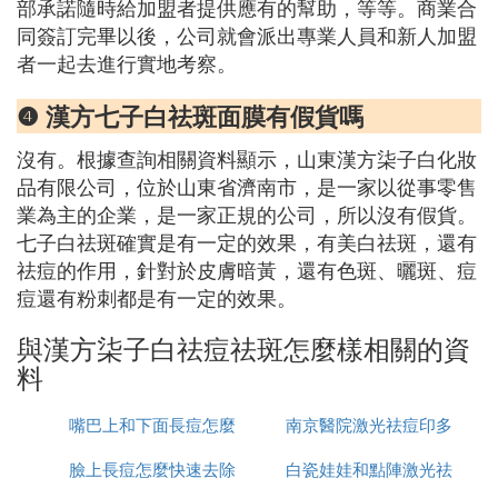
部承諾隨時給加盟者提供應有的幫助，等等。商業合
同簽訂完畢以後，公司就會派出專業人員和新人加盟
者一起去進行實地考察。
❹ 漢方七子白祛斑面膜有假貨嗎
沒有。根據查詢相關資料顯示，山東漢方柒子白化妝
品有限公司，位於山東省濟南市，是一家以從事零售
業為主的企業，是一家正規的公司，所以沒有假貨。
七子白祛斑確實是有一定的效果，有美白祛斑，還有
祛痘的作用，針對於皮膚暗黃，還有色斑、曬斑、痘
痘還有粉刺都是有一定的效果。
與漢方柒子白祛痘祛斑怎麼樣相關的資
料
嘴巴上和下面長痘怎麼
南京醫院激光祛痘印多
臉上長痘怎麼快速去除
治
白瓷娃娃和點陣激光祛
少錢