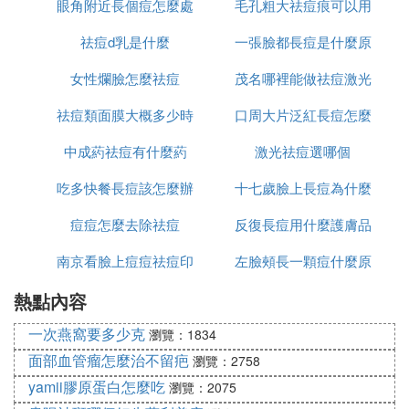
眼角附近長個痘怎麼處
毛孔粗大祛痘痕可以用
消除
祛痘d乳是什麼
理
一張臉都長痘是什麼原
什麼
女性爛臉怎麼祛痘
茂名哪裡能做祛痘激光
因
祛痘類面膜大概多少時
口周大片泛紅長痘怎麼
中成葯祛痘有什麼葯
間用一次
激光祛痘選哪個
辦
吃多快餐長痘該怎麼辦
十七歲臉上長痘為什麼
痘痘怎麼去除祛痘
反復長痘用什麼護膚品
南京看臉上痘痘祛痘印
左臉頰長一顆痘什麼原
祛痘
熱點內容
哪裡好
因
一次燕窩要多少克
瀏覽：1834
面部血管瘤怎麼治不留疤
瀏覽：2758
yamii膠原蛋白怎麼吃
瀏覽：2075