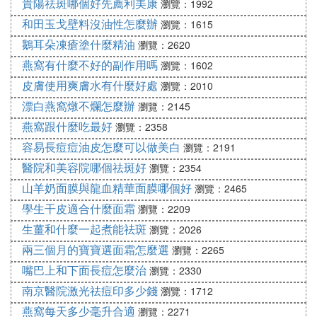
貴陽祛斑哪個好先薦利美康
瀏覽：1992
和田玉戈壁料沒油性怎麼辦
瀏覽：1615
鵝耳朵凍瘡塗什麼精油
瀏覽：2620
燕窩有什麼不好的副作用嗎
瀏覽：1602
皮膚使用爽膚水有什麼好處
瀏覽：2010
漂白燕窩燉不爛怎麼辦
瀏覽：2145
燕窩跟什麼吃最好
瀏覽：2358
容易長痘痘油皮怎麼可以做美白
瀏覽：2191
醫院和美容院哪個祛斑好
瀏覽：2354
山羊奶面膜與龍血精華面膜哪個好
瀏覽：2465
學生干皮適合什麼面霜
瀏覽：2209
生薑和什麼一起煮能祛斑
瀏覽：2026
兩三個月的寶寶選面霜怎麼選
瀏覽：2265
嘴巴上和下面長痘怎麼治
瀏覽：2330
南京醫院激光祛痘印多少錢
瀏覽：1712
燕窩每天多少毫升合適
瀏覽：2271