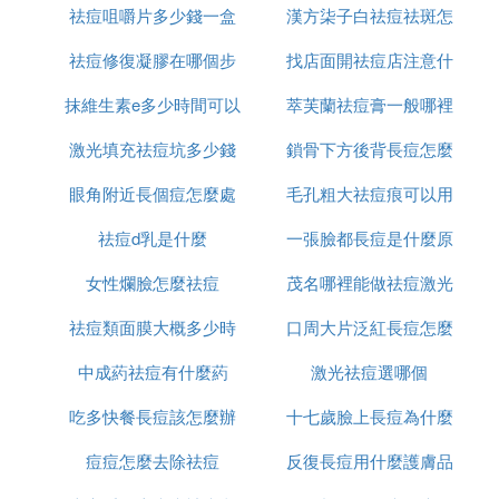
祛痘咀嚼片多少錢一盒
國
漢方柒子白祛痘祛斑怎
辦
基、延緩肌膚的衰老、淡化色素。配和珍珠粉使用，
可以快速淡化痘印。
祛痘修復凝膠在哪個步
找店面開祛痘店注意什
麼樣
2、維生素e去痘印方法之結合VC
抹維生素e多少時間可以
驟使用
萃芙蘭祛痘膏一般哪裡
麼
激光填充祛痘坑多少錢
祛痘坑
鎖骨下方後背長痘怎麼
有賣
把維生素E與維生素C混合後,均勻塗在臉部有痘印的
地方,並按摩十分鍾至完全吸收,每天最多可以塗兩次,
眼角附近長個痘怎麼處
毛孔粗大祛痘痕可以用
消除
長期堅持下去,就可以有效去除臉上的痘印,因為維生
祛痘d乳是什麼
理
一張臉都長痘是什麼原
什麼
素E中的油分也是肌膚組成的一部分，可以修復肌膚
受損的地方,令肌膚回復原狀。
女性爛臉怎麼祛痘
茂名哪裡能做祛痘激光
因
去痘印原理：維生素C則有美白的功效,可有效減少痘
祛痘類面膜大概多少時
口周大片泛紅長痘怎麼
印的色素沉澱,配合維生素E的修復作用,可以令痘印慢
中成葯祛痘有什麼葯
間用一次
激光祛痘選哪個
辦
慢淡化,舒緩減淡發紅的痘印，清除黑色痘印的色素
沉積。所以，想要快速去痘印的朋友們就可以選擇結
吃多快餐長痘該怎麼辦
十七歲臉上長痘為什麼
合維生素C塗抹了。
痘痘怎麼去除祛痘
反復長痘用什麼護膚品
3、維生素e去痘印方法之結合珍珠粉