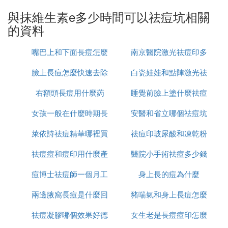
與抹維生素e多少時間可以祛痘坑相關
3、將擠出的液體均勻塗抹在臉上，按摩10-15分鍾。
的資料
每天兩次，持之以恆會有比較好的效果。也可以在晚
上睡覺的時候把VE塗在臉上,第二天早晨洗去即可。
嘴巴上和下面長痘怎麼
南京醫院激光祛痘印多
4、洗凈面部，做好護膚工作。
臉上長痘怎麼快速去除
治
白瓷娃娃和點陣激光祛
少錢
右額頭長痘用什麼葯
睡覺前臉上塗什麼祛痘
痘印哪個好
維生素e去痘印方法
1、維生素e去痘印方法之按摩
女孩一般在什麼時期長
安醫和省立哪個祛痘坑
印
萊依詩祛痘精華哪裡買
痘
祛痘印玻尿酸和凍乾粉
痘印好
把維生素E膠囊剪破，擠出適量的維生素E,把它塗抹
在有痘印的地方，配合輕輕的按摩，就是最簡單的維
祛痘痘和痘印用什麼產
醫院小手術祛痘多少錢
哪個好
生素e去痘印方法。這個維生素E按摩去痘印的方法能
夠促進肌膚的更新，幫助淡化以前的痘印。
痘博士祛痘師一個月工
品
身上長的痘為什麼
一次
兩邊腋窩長痘是什麼回
資多少
豬喘氣和身上長痘怎麼
去痘印原理：VE具有超強的抗氧化、抗衰老能力，
是人體必備的維生素之一，也是高效護膚品經常選用
祛痘凝膠哪個效果好德
事
女生老是長痘痘印怎麼
治療
的成分之一，它可以促進人體細胞的活力、清除自由