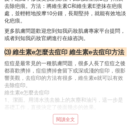
去除疤痕。方法：將維生素C和維生素E塗抹在疤痕
處，並輕輕地按摩10分鍾，長期堅持，就能有效地淡
化疤痕。
更多肌膚問題歡迎您到知我葯妝肌膚專家平台提問，
或者到知我葯妝官網進行在線咨詢。
⑶ 維生素e怎麼去痘印 維生素e去痘印方法
痘痘是最常見的一種肌膚問題，很多人長了痘痘之後
都喜歡擠掉，痘痘擠掉會留下或深或淺的痘印，很影
響美觀，去痘印的方法有很多，維生素e就可以有效
去除痘印。
維生素e怎麼去痘印
1、潔面。用清水洗去臉上的灰塵和油污，這一步是
基礎工作，直接決定了後面幾步的效果。
閱讀全文
2、將維生素E軟膠囊刺破，擠出其中的液體，倒在手
掌心上。也可稍微加點水，可加可不加。