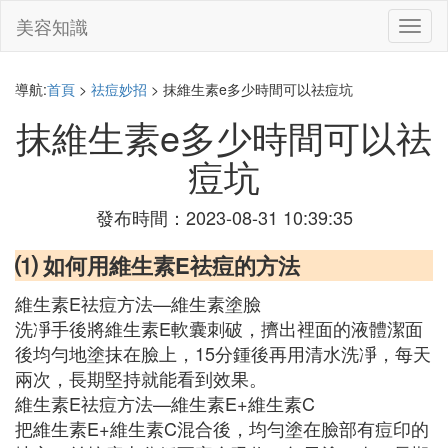
美容知識
切
換
導
航
導航:
首頁
>
祛痘妙招
> 抹維生素e多少時間可以祛痘坑
抹維生素e多少時間可以祛
痘坑
發布時間：2023-08-31 10:39:35
⑴ 如何用維生素E祛痘的方法
維生素E祛痘方法—維生素塗臉
洗凈手後將維生素E軟囊刺破，擠出裡面的液體潔面
後均勻地塗抹在臉上，15分鍾後再用清水洗凈，每天
兩次，長期堅持就能看到效果。
維生素E祛痘方法—維生素E+維生素C
把維生素E+維生素C混合後，均勻塗在臉部有痘印的