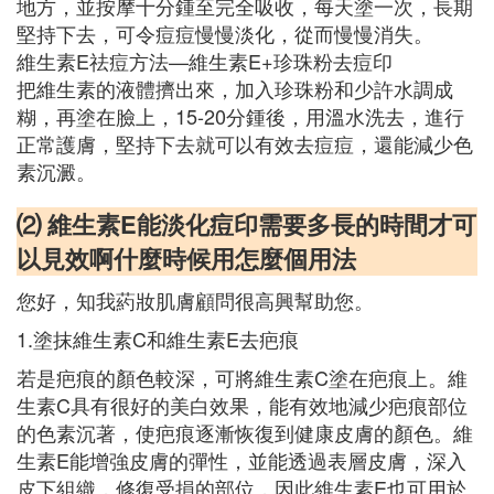
地方，並按摩十分鍾至完全吸收，每天塗一次，長期
堅持下去，可令痘痘慢慢淡化，從而慢慢消失。
維生素E祛痘方法—維生素E+珍珠粉去痘印
把維生素的液體擠出來，加入珍珠粉和少許水調成
糊，再塗在臉上，15-20分鍾後，用溫水洗去，進行
正常護膚，堅持下去就可以有效去痘痘，還能減少色
素沉澱。
⑵ 維生素E能淡化痘印需要多長的時間才可
以見效啊什麼時候用怎麼個用法
您好，知我葯妝肌膚顧問很高興幫助您。
1.塗抹維生素C和維生素E去疤痕
若是疤痕的顏色較深，可將維生素C塗在疤痕上。維
生素C具有很好的美白效果，能有效地減少疤痕部位
的色素沉著，使疤痕逐漸恢復到健康皮膚的顏色。維
生素E能增強皮膚的彈性，並能透過表層皮膚，深入
皮下組織，修復受損的部位，因此維生素E也可用於