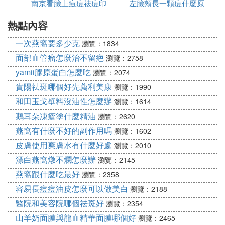
南京看臉上痘痘祛痘印
左臉頰長一顆痘什麼原
祛痘
用維生素e加珍珠粉，擠破一個天然維生素E膠囊，然
熱點內容
哪裡好
因
後加入珍珠粉，調成臉霜的程度就製作好了。維生素
一次燕窩要多少克
瀏覽：1834
E和珍珠粉的自製臉霜可以像搽臉霜那樣在臉部塗
面部血管瘤怎麼治不留疤
瀏覽：2758
勻，直至吸收，15分鍾後洗去即可。堅持4周，痘印
yamii膠原蛋白怎麼吃
會明顯減輕的。也可選擇內服珍珠粉膠囊和維生素E
瀏覽：2074
膠囊，效果更好。
貴陽祛斑哪個好先薦利美康
瀏覽：1990
和田玉戈壁料沒油性怎麼辦
瀏覽：1614
去痘印原理：珍珠粉有極好的吸附性，用它來外用祛
鵝耳朵凍瘡塗什麼精油
瀏覽：2620
痘，最主要就是幫助清潔、去除角質死皮、控油，鎮
燕窩有什麼不好的副作用嗎
瀏覽：1602
靜皮膚並保持皮膚乾爽，減緩了油脂分泌對去痘印更
皮膚使用爽膚水有什麼好處
瀏覽：2010
有幫助。
漂白燕窩燉不爛怎麼辦
瀏覽：2145
4、維生素e去痘印方法之結合內服
燕窩跟什麼吃最好
瀏覽：2358
容易長痘痘油皮怎麼可以做美白
瀏覽：2188
每天晚上用祛痘洗面奶清潔臉部後,把維生素E膠囊的
醫院和美容院哪個祛斑好
瀏覽：2354
液體擠出來,塗在痘印處,並輕輕按摩至吸收,再服用一
山羊奶面膜與龍血精華面膜哪個好
瀏覽：2465
粒維生素E,長期堅持,可有效
祛痘印
,內服維生素E可以