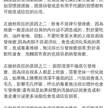
如習慣摸摸臉，摸摸頭發或是有用手托腮的習慣都有
可能造成痘痘的出現。
左臉頰長痘的原因之二：飲食不規律引發痤瘡。因為
痤瘡一般是由於自身的內分泌不調造成的，對於愛吃
肉、油炸食物、甜點，不愛吃青菜水果的人很容易病
發痤瘡;因為肉類不容易消化，會造成消化系統的異
常，造成毒素堆積，無法排出引發痤瘡損害;對於喜
歡吃速食、泡麵當宵夜的也很容易病發痤瘡。
左臉頰長痘的原因之三： 面部清潔不徹底引發痤
瘡。因為現在很多人都是上班族，需要塗抹一些化妝
品，如果晚上睡覺前清潔不徹底的話，污垢就會進入
毛孔，影響毛孔呼吸，呼出的毒素無法排出體外也會
引發痤瘡;還有就是如果頻繁的洗臉的話就會造成刺
激皮膚分泌更多油脂也會造成痘痘損害。
左臉頰長痘說明你的血液排毒能力降低，有可能是肝