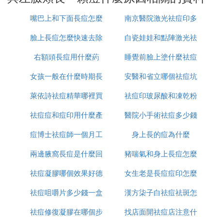
(1)局部外用葯物 維A酸類(維A酸乳膏、阿達帕林凝
嘴巴上和下面長痘怎麼
南京醫院激光祛痘印多
膠、他扎羅汀凝膠)、過氧化苯甲醯、抗生素類(克林
黴素、紅黴素、氯黴素等)、壬二酸、硫磺洗劑等。
臉上長痘怎麼快速去除
治
白瓷娃娃和點陣激光祛
少錢
右額頭長痘用什麼葯
睡覺前臉上塗什麼祛痘
痘印哪個好
(2)口服抗生素 首選四環素類(米諾環素、多西環素
等)，其次為大環內酯類(紅黴素)，避免選擇常用於治
女孩一般在什麼時期長
安醫和省立哪個祛痘坑
印
療系統感染的抗生素如左氧氟沙星等。抗生素療程通
萊依詩祛痘精華哪裡買
痘
祛痘印玻尿酸和凍乾粉
痘印好
常6～12周。
祛痘痘和痘印用什麼產
醫院小手術祛痘多少錢
哪個好
(3)口服異維A酸 對於嚴重的痤瘡，口服異維A酸是標
准療法，也是目前治療痤瘡最有效的方法。療程以達
痘博士祛痘師一個月工
品
身上長的痘為什麼
一次
到最小累積劑量60mg/kg為目標。
兩邊腋窩長痘是什麼回
資多少
豬喘氣和身上長痘怎麼
(4)抗雄激素治療 如口服避孕葯復方醋酸環丙孕酮
祛痘凝膠哪個效果好德
事
女生老是長痘痘印怎麼
治療
片，適用於女性中、重度痤瘡患者，伴有雄激素水平
祛痘咀嚼片多少錢一盒
國
漢方柒子白祛痘祛斑怎
辦
過高表現(如多毛、皮脂溢出等)或多囊卵巢綜合征。
遲發型痤瘡及月經期前痤瘡顯著加重的女性患者也可
祛痘修復凝膠在哪個步
找店面開祛痘店注意什
麼樣