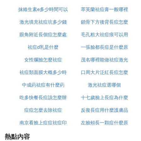
考慮應用口服避孕葯。
抹維生素e多少時間可以
驟使用
萃芙蘭祛痘膏一般哪裡
麼
(5)口服糖皮質激素 主要用於暴發性或聚合性痤瘡，
激光填充祛痘坑多少錢
祛痘坑
鎖骨下方後背長痘怎麼
有賣
遵循短期、小劑量、與其他方法聯合應用的原則。
眼角附近長個痘怎麼處
毛孔粗大祛痘痕可以用
消除
(6)其他 對於不能耐受或不願接受葯物治療的患者，
祛痘d乳是什麼
理
一張臉都長痘是什麼原
什麼
還可考慮物理治療，如光動力療法(PDT)、果酸療
法、激光治療等。
女性爛臉怎麼祛痘
茂名哪裡能做祛痘激光
因
3.痤瘡的分級治療
祛痘類面膜大概多少時
口周大片泛紅長痘怎麼
中成葯祛痘有什麼葯
間用一次
激光祛痘選哪個
辦
(1)1級 一般採用局部治療，首選外用維A酸類制劑。
吃多快餐長痘該怎麼辦
十七歲臉上長痘為什麼
(2)2級 聯合外用維A酸類及過氧化苯甲醯或抗生素，
痘痘怎麼去除祛痘
反復長痘用什麼護膚品
必要時聯合口服抗生素。
南京看臉上痘痘祛痘印
左臉頰長一顆痘什麼原
祛痘
(3)3級 常常需要聯合治療，口服抗生素聯合外用過氧
化苯甲醯和/或維A酸類葯物為首選。有指征的女性患
熱點內容
哪裡好
因