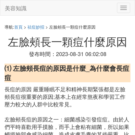
美容知識
切
換
導
航
導航:
首頁
>
祛痘妙招
> 左臉頰長一顆痘什麼原因
左臉頰長一顆痘什麼原因
發布時間：2023-08-31 06:02:08
⑴ 左臉頰長痘的原因是什麼_為什麼會長痘
痘
長痘的原因 嚴重睡眠不足和精神長期緊張都是左臉
頰長痘很重要的原因;基本上在經常熬夜和學習工作
壓力較大的人群中比較常見。
左臉頰長痘的原因之一：細菌感染引發痘痘。由於人
們平時喜歡用手摸臉，而手上會粘有細菌，所以如果
觸摸臉部會感染細菌，造成皮膚毛囊的某些嚴重，比