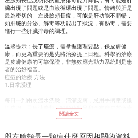
臟出現了問題或是血液循環出現了問題。情緒與肝是
最為密切的。左邊臉頰長痘，可能是肝功能不順暢，
如肝臟的分泌、解毒等功能出了狀況，有熱毒，需要
進行一些肝臟排毒的調理。
溫馨提示：長了痤瘡，需掌握護理要點，保皮膚健
康，而更為重要的是先將治療提上日程。科學的治療
是皮膚健康的可靠保證，非熱效應光動力系統則是患
者的治好福音。
痘痘的治療 方法
1.日常護理
每日一到兩次溫水洗臉，清潔皮膚，忌用手擠壓或搔
抓皮損。忌用油脂類、粉類化妝品和含有糖皮質激素
閱讀全文
的軟膏及霜劑。
2.痤瘡治療的常用方法
與左臉頰長一顆痘什麼原因相關的資料