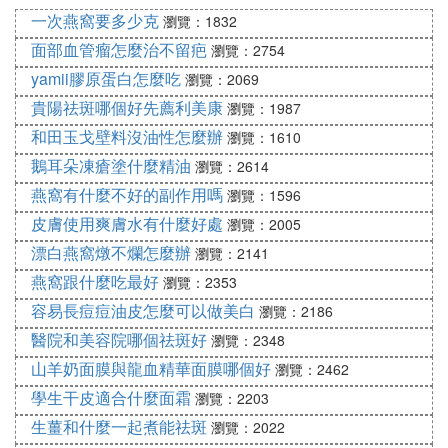
者也可考慮抗雄激素治療。
一次燕窩要多少克
瀏覽：1832
面部血管瘤怎麼治不留疤
瀏覽：2754
(4)4級 口服異維A酸是最有效的治療方法，可作為一
線治療。對於炎性丘疹和膿皰較多者，也可先系統應
yamii膠原蛋白怎麼吃
瀏覽：2069
用抗生素聯合外用過氧化苯甲醯，待皮損明顯改善後
貴陽祛斑哪個好先薦利美康
瀏覽：1987
再改用口服異維A酸序貫治療。
和田玉戈壁料沒油性怎麼辦
瀏覽：1610
鵝耳朵凍瘡塗什麼精油
瀏覽：2614
4.痤瘡的維持治療
燕窩有什麼不好的副作用嗎
瀏覽：1596
皮膚使用爽膚水有什麼好處
瀏覽：2005
無論採用何種治療方法，待皮損明顯消退以後均應繼
漂白燕窩燉不爛怎麼辦
續維持治療，首選外用維A酸類葯物，維持治療6～1
瀏覽：2141
2個月，必要時可聯合過氧化苯甲醯。
燕窩跟什麼吃最好
瀏覽：2353
日常簡單去痘痘的方法
容易長痘痘油皮怎麼可以做美白
瀏覽：2186
1、沖服薏仁粉
醫院和美容院哪個祛斑好
瀏覽：2348
山羊奶面膜與龍血精華面膜哪個好
瀏覽：2462
薏米，也是薏仁，有著非常好的美白肌膚，幫助清除
學生干皮適合什麼面霜
瀏覽：2203
痘痘的功效，而且薏米是可入葯、亦可食用，美眉們
生薑和什麼一起煮能祛斑
在各大超市和葯店都能買到。將薏米磨成粉末狀，然
瀏覽：2022