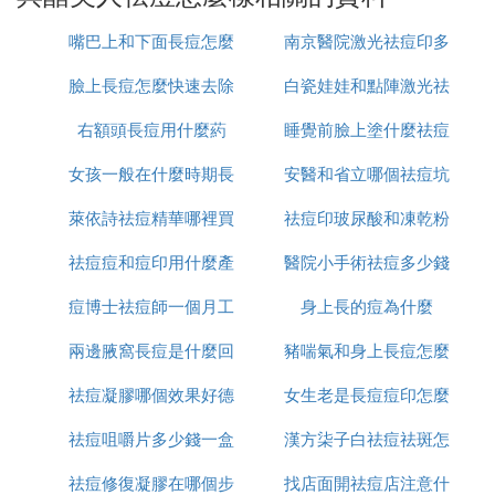
嘴巴上和下面長痘怎麼
南京醫院激光祛痘印多
6.白醋還能抑制頭屑
臉上長痘怎麼快速去除
治
白瓷娃娃和點陣激光祛
少錢
每晚睡覺前，用1:1的食醋和清水在頭皮屑生長處塗
右額頭長痘用什麼葯
睡覺前臉上塗什麼祛痘
痘印哪個好
濕，輕輕揉搓發根部，10分鍾以後，用清水洗凈。這
樣做可以抑制頭皮屑過多生成，並可以最終根治。用
女孩一般在什麼時期長
安醫和省立哪個祛痘坑
印
加入食醋的溫水洗發也有效果。
萊依詩祛痘精華哪裡買
痘
祛痘印玻尿酸和凍乾粉
痘印好
7.白醋美發
祛痘痘和痘印用什麼產
醫院小手術祛痘多少錢
哪個好
每次以中性洗發液洗發後，再用對入少量食醋的溫水
痘博士祛痘師一個月工
品
身上長的痘為什麼
一次
漂洗頭發，20分鍾後再清水沖洗。慢慢地，頭發會變
兩邊腋窩長痘是什麼回
資多少
豬喘氣和身上長痘怎麼
得柔軟光澤，烏黑亮麗。
白醋美容配方篇
祛痘凝膠哪個效果好德
事
女生老是長痘痘印怎麼
治療
巧妙的將白醋和其他材料來個精心搭配，就會有出其
不意的美容護膚效果。
祛痘咀嚼片多少錢一盒
國
漢方柒子白祛痘祛斑怎
辦
祛痘修復凝膠在哪個步
找店面開祛痘店注意什
麼樣
1.
爽膚水