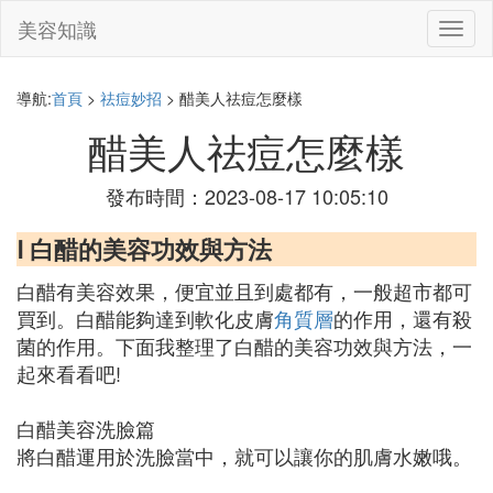
美容知識
切
換
導
航
導航:
首頁
>
祛痘妙招
> 醋美人祛痘怎麼樣
醋美人祛痘怎麼樣
發布時間：2023-08-17 10:05:10
Ⅰ 白醋的美容功效與方法
白醋有美容效果，便宜並且到處都有，一般超市都可
買到。白醋能夠達到軟化皮膚
角質層
的作用，還有殺
菌的作用。下面我整理了白醋的美容功效與方法，一
起來看看吧!
白醋美容洗臉篇
將白醋運用於洗臉當中，就可以讓你的肌膚水嫩哦。