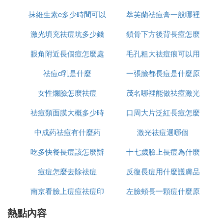
抹維生素e多少時間可以
驟使用
萃芙蘭祛痘膏一般哪裡
麼
材料：白醋、鳳凰甘油
激光填充祛痘坑多少錢
祛痘坑
鎖骨下方後背長痘怎麼
有賣
配方1:皮膚粗黑者
眼角附近長個痘怎麼處
毛孔粗大祛痘痕可以用
消除
白醋：甘油=2:1混合，常塗皮膚，一日2-3次，能使
祛痘d乳是什麼
理
一張臉都長痘是什麼原
什麼
皮膚濕潤，減少黑色素沉積，一個月後皮膚即細膩白
女性爛臉怎麼祛痘
茂名哪裡能做祛痘激光
因
嫩，潔凈光滑富有彈性，充滿美感。
祛痘類面膜大概多少時
口周大片泛紅長痘怎麼
配方2：皮膚乾燥瘙癢者
中成葯祛痘有什麼葯
間用一次
激光祛痘選哪個
辦
白醋：甘油4:1混合，趁洗臉或洗澡後毛孔打開，皮
吃多快餐長痘該怎麼辦
十七歲臉上長痘為什麼
膚未乾時，塗於皮膚上，有很好的效果。
痘痘怎麼去除祛痘
反復長痘用什麼護膚品
配方3：外婆的皮膚超級保濕秘方
南京看臉上痘痘祛痘印
左臉頰長一顆痘什麼原
祛痘
白醋+甘油+一兩黃芪，這個配方很保濕，有一點粘，
熱點內容
哪裡好
因
因此使用後可以不用塗護膚霜，此配方適合晚上使