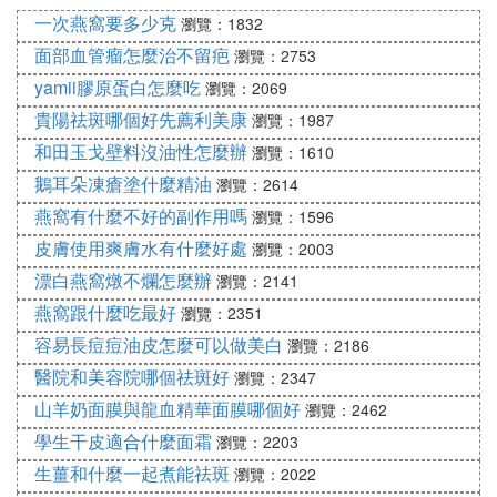
一次燕窩要多少克
用。
瀏覽：1832
面部血管瘤怎麼治不留疤
瀏覽：2753
配方4：妖精的配方
yamii膠原蛋白怎麼吃
瀏覽：2069
貴陽祛斑哪個好先薦利美康
瀏覽：1987
白醋：甘油：純水=1:2:4，夏天白醋多點，冬天甘油
和田玉戈壁料沒油性怎麼辦
瀏覽：1610
多點。如果甘油放太多會很粘，之後如果用了面霜就
鵝耳朵凍瘡塗什麼精油
瀏覽：2614
會粘在一起，因此比較推崇白醋多一點的方法，但是
燕窩有什麼不好的副作用嗎
瀏覽：1596
如果覺得醋味太大，那就加些純水吧!
皮膚使用爽膚水有什麼好處
瀏覽：2003
2.嫩膚去痘
漂白燕窩燉不爛怎麼辦
瀏覽：2141
燕窩跟什麼吃最好
瀏覽：2351
配方1：白醋+純水
容易長痘痘油皮怎麼可以做美白
瀏覽：2186
醫院和美容院哪個祛斑好
瀏覽：2347
白醋：純水=1:3配好，每天早晚洗過臉後，用手掌輕
山羊奶面膜與龍血精華面膜哪個好
瀏覽：2462
輕地將白醋拍在臉上，堅持一個星期，就有了效果，
皮膚很細膩，不怎麼長痘痘了，痘痘疤也淡了，皮膚
學生干皮適合什麼面霜
瀏覽：2203
不出油，毛孔也縮小了。
生薑和什麼一起煮能祛斑
瀏覽：2022