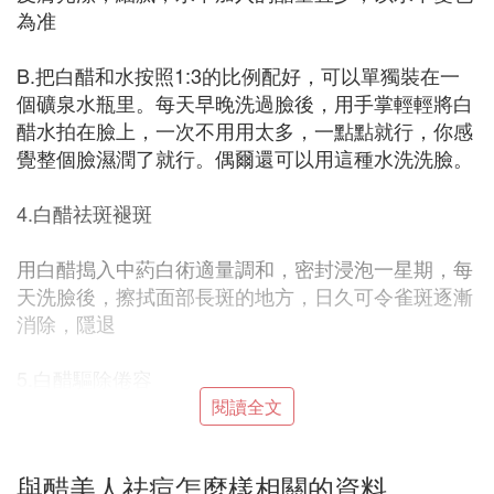
為准
B.把白醋和水按照1:3的比例配好，可以單獨裝在一
個礦泉水瓶里。每天早晚洗過臉後，用手掌輕輕將白
醋水拍在臉上，一次不用用太多，一點點就行，你感
覺整個臉濕潤了就行。偶爾還可以用這種水洗洗臉。
4.白醋祛斑褪斑
用白醋搗入中葯白術適量調和，密封浸泡一星期，每
天洗臉後，擦拭面部長斑的地方，日久可令雀斑逐漸
消除，隱退
5.白醋驅除倦容
閱讀全文
用於盆浴，在溫水中加入1-2湯匙食醋，洗澡後不僅
能去除皮膚老化的角質層，而且消除疲勞，煥發精
與醋美人祛痘怎麼樣相關的資料
神，面部也顯得很紅潤。