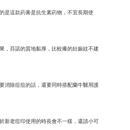
的是這款葯膏是抗生素葯物，不宜長期使
果，芬諾的質地黏厚，比較癢的妊娠紋不建
要消除痘痘的話，還要同時搭配蘭牛醫用護
於新老痘印使用的時長會不一樣，還請小可