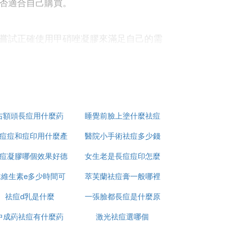
否適合自己購買。
嘗試正確使用甲硝唑凝膠來滿足自己的需
嘗試正確使用克林黴素祛痘葯膏來幫助自己
右額頭長痘用什麼葯
睡覺前臉上塗什麼祛痘
間以後發現不僅痘痘在慢慢改善，就連粉刺
痘痘和痘印用什麼產
醫院小手術祛痘多少錢
印
自己的祛痘需求。
痘凝膠哪個效果好德
品
女生老是長痘痘印怎麼
一次
抹維生素e多少時間可
國
萃芙蘭祛痘膏一般哪裡
辦
都值得肯定，但是，使用天龍克林黴素的朋
祛痘d乳是什麼
以祛痘坑
一張臉都長痘是什麼原
有賣
中成葯祛痘有什麼葯
激光祛痘選哪個
因