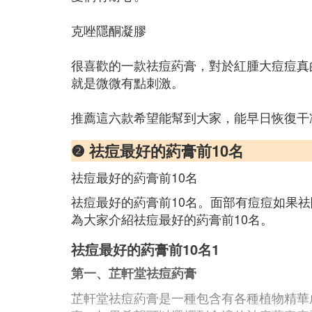
克唑隱酮凝膠
很喜歡的一款祛痘葯膏，對於紅腫大痘痘真
就是微微有點刺激。
推薦這六款希望能幫到大家，能早日恢復干
❷ 祛痘最好的葯膏前10名
祛痘最好的葯膏前10名
祛痘最好的葯膏前10名。面部有痘痘如果
為大家介紹祛痘最好的葯膏前10名。
祛痘最好的葯膏前10名1
第一、芷軒堂祛痘葯膏
芷軒堂祛痘葯膏是一種包含有各種植物精華