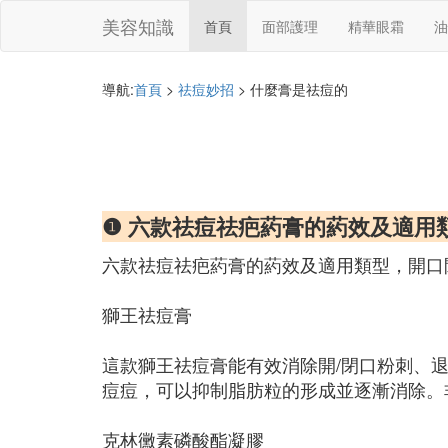
美容知識
首頁
面部護理
精華眼霜
油
導航:
首頁
>
祛痘妙招
> 什麼膏是祛痘的
❶ 六款祛痘祛疤葯膏的葯效及適用
六款祛痘祛疤葯膏的葯效及適用類型，開口
獅王祛痘膏
這款獅王祛痘膏能有效消除開/閉口粉刺、
痘痘，可以抑制脂肪粒的形成並逐漸消除。
克林黴素磷酸酯凝膠