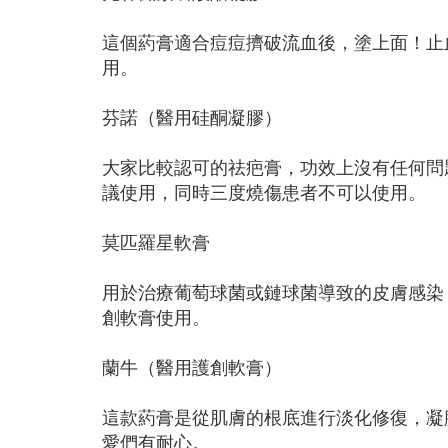
這個葯膏適合痘痘擠破流血後，塗上面！止
用。
芬諾（醫用硅酮凝膠）
大家比較認可的祛疤膏，功效上沒有任何問
議使用，同時三度燒傷患者不可以使用。
莫匹羅星軟膏
用於治療葡萄球菌或鏈球菌導致的皮膚感染
創軟膏使用。
蘭牛（醫用護創軟膏）
這款葯膏是從肌膚的根底進行淡化修復，凝
愛們有耐心。