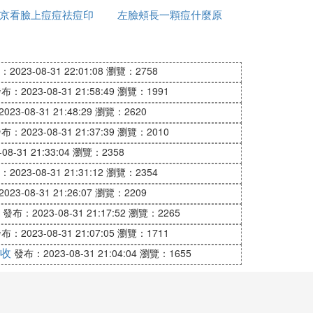
痘痘、痤瘡上感覺特別舒服，不會有太強的
京看臉上痘痘祛痘印
左臉頰長一顆痘什麼原
哪裡好
因
2023-08-31 22:01:08
瀏覽：2758
用過這種產品的使用者表示：使用它以後痘
布：2023-08-31 21:58:49
瀏覽：1991
23-08-31 21:48:29
瀏覽：2620
布：2023-08-31 21:37:39
瀏覽：2010
錯，很多人表示它的使用效果值得認可，如
8-31 21:33:04
瀏覽：2358
2023-08-31 21:31:12
瀏覽：2354
23-08-31 21:26:07
瀏覽：2209
濕疹或者是其他的肌膚異常情況，要是有這
發布：2023-08-31 21:17:52
瀏覽：2265
布：2023-08-31 21:07:05
瀏覽：1711
收
發布：2023-08-31 21:04:04
瀏覽：1655
，而且，它本身比較溫和，使用者正確使用