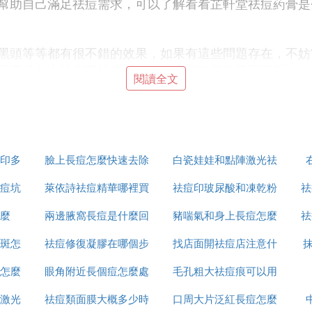
幫助自己滿足祛痘需求，可以了解看看芷軒堂祛痘葯膏是
黑頭等等都有很不錯的效果，如果有這些問題存在，不妨
照要求的方法來堅持使用，這樣才能確保效果更理想。
閱讀全文
面有很不錯的效果，如果有這些肌膚異常情況存在，可以
的時候一定要注意了解清楚用法。
印多
臉上長痘怎麼快速去除
白瓷娃娃和點陣激光祛
品，很多使用過這種產品的朋友表示：自己在使用一段時
痘坑
萊依詩祛痘精華哪裡買
祛痘印玻尿酸和凍乾粉
痘印哪個好
祛
善，有需要的朋友可以嘗試正確使用百多邦祛痘膏來滿足
麼
兩邊腋窩長痘是什麼回
豬喘氣和身上長痘怎麼
哪個好
祛
斑怎
祛痘修復凝膠在哪個步
事
找店面開祛痘店注意什
治療
痘痘等等問題的葯膏，這種葯膏裡面的有效成分作用效果
，然後嚴格按照要求的方法來正確使用它。
怎麼
眼角附近長個痘怎麼處
驟使用
毛孔粗大祛痘痕可以用
麼
激光
祛痘類面膜大概多少時
理
口周大片泛紅長痘怎麼
什麼