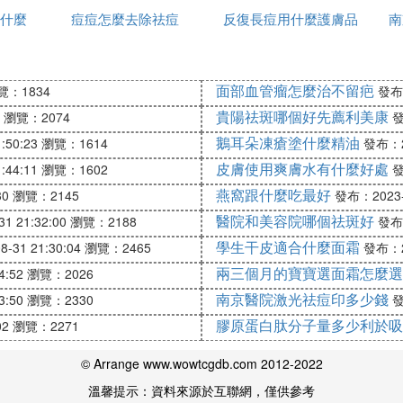
受認可的凝膠，使用過這種凝膠的朋友表示，將它塗抹在
什麼
痘痘怎麼去除祛痘
間用一次
反復長痘用什麼護膚品
辦
南
品來幫助自己祛痘效果很不錯。
祛痘
面部血管瘤怎麼治不留疤
覽：1834
發布：
，這種葯膏在調節粉刺和痘痘問題上效果很不錯，很多使
貴陽祛斑哪個好先薦利美康
夠因此在短時間內消退。
瀏覽：2074
發
鵝耳朵凍瘡塗什麼精油
:50:23
瀏覽：1614
發布：20
皮膚使用爽膚水有什麼好處
:44:11
瀏覽：1602
發
品
，而明康欣所生產的阿達帕林凝膠使用者市場反饋很不
燕窩跟什麼吃最好
30
瀏覽：2145
發布：2023-0
以使用這種凝膠來滿足需求。
醫院和美容院哪個祛斑好
1 21:32:00
瀏覽：2188
發布：
學生干皮適合什麼面霜
-31 21:30:04
瀏覽：2465
發布：20
痘問題以外，也能夠在很大程度上幫助使用者改善存在的
兩三個月的寶寶選面霜怎麼選
4:52
瀏覽：2026
龍龍珠軟膏來滿足需求。
南京醫院激光祛痘印多少錢
3:50
瀏覽：2330
發
膠原蛋白肽分子量多少利於吸
02
瀏覽：2271
這種軟膏在幫助消炎和改善使用者的痘痘問題上效果很好
© Arrange www.wowtcgdb.com 2012-2022
自己的肌膚造成不必要的傷害。
溫馨提示：資料來源於互聯網，僅供參考