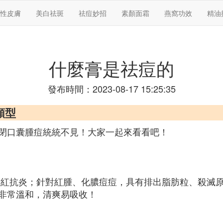
性皮膚
美白祛斑
祛痘妙招
素顏面霜
燕窩功效
精油
什麼膏是祛痘的
發布時間：2023-08-17 15:25:35
類型
閉口囊腫痘統統不見！大家一起來看看吧！
退紅抗炎；針對紅腫、化膿痘痘，具有排出脂肪粒、殺滅
非常溫和，清爽易吸收！