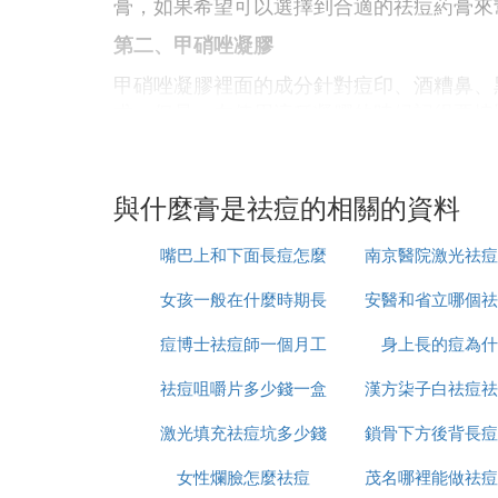
膏，如果希望可以選擇到合適的祛痘葯膏來
第二、甲硝唑凝膠
甲硝唑凝膠裡面的成分針對痘印、酒糟鼻、
求，但是，在使用這種凝膠的時候記得要按
第三、克林黴素祛痘葯膏
克林黴素祛痘葯膏在改善痤瘡和粉刺等等方
與什麼膏是祛痘的相關的資料
滿足自己的祛痘需求，但是，使用這種葯膏
嘴巴上和下面長痘怎麼
南京醫院激光祛痘
第四、百多邦祛痘膏
百多邦祛痘膏是祛痘葯膏裡面很受歡迎的產
女孩一般在什麼時期長
治
安醫和省立哪個祛
少錢
或者是其他的肌膚問題也隨之有了很大的改
痘博士祛痘師一個月工
痘
身上長的痘為什
痘印好
第五、天龍克林黴素
祛痘咀嚼片多少錢一盒
資多少
漢方柒子白祛痘祛
天龍克林黴素是一種能夠改善痤瘡、粉刺、
友需要根據自己的情況來了解清楚使用方法
激光填充祛痘坑多少錢
鎖骨下方後背長痘
麼樣
第六、金日鹽酸克林黴素凝膠
女性爛臉怎麼祛痘
茂名哪裡能做祛痘
消除