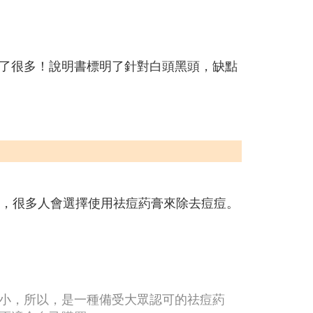
了很多！說明書標明了針對白頭黑頭，缺點
現，很多人會選擇使用祛痘葯膏來除去痘痘。
小，所以，是一種備受大眾認可的祛痘葯