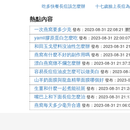
金日鹽酸克林黴素凝膠是一種目前市場上很
吃多快餐長痘該怎麼辦
十七歲臉上長痘為
刺激感存在，所以，他們認為選擇這樣的產
熱點內容
第七、達林克林黴素
一次燕窩要多少克
發布：2023-08-31 22:08:21
瀏
達林克林黴素是一種針對痘痘和粉刺的葯膏
yamii膠原蛋白怎麼吃
痘能夠在較短的時間內得到改善，紅腫也能
發布：2023-08-31 22:00:07
和田玉戈壁料沒油性怎麼辦
發布：2023-08-31 21
第八、明康欣阿達帕林凝膠
燕窩有什麼不好的副作用嗎
發布：2023-08-31 21
阿達帕林凝膠本身就是一種很不錯的
祛痘產
漂白燕窩燉不爛怎麼辦
發布：2023-08-31 21:37:
果有痘痘或者是痘印等等問題需要調節就可
容易長痘痘油皮怎麼可以做美白
發布：2023-08-3
第九、馬應龍龍珠軟膏
山羊奶面膜與龍血精華面膜哪個好
發布：2023-08
馬應龍龍珠軟膏除了能夠幫助改善存在的痘
生薑和什麼一起煮能祛斑
發布：2023-08-31 21:2
些肌膚異常情況需要改善，就可以使用馬應
嘴巴上和下面長痘怎麼治
發布：2023-08-31 21:1
第十、紅黴素軟膏
燕窩每天多少毫升合適
發布：2023-08-31 21:06:
紅黴素軟膏是大家都比較熟悉的一種軟膏，
不僅能夠改善痘痘，也可以最大程度避免給