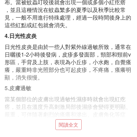
布。當被蚊蟲叮咬後就會出現一個或多個小紅疙瘩
，並且這種情況在蚊蟲繁多的夏季以及秋季比較常
見，一般不用進行特殊處理，經過一段時間後身上的
這些紅點或紅包就會消失。
4.日光性皮炎
日光性皮炎是由於一些人對紫外線過敏所致，通常在
日曬後1-2小時後發病，皮疹多發面部，頸部和頸前v
形區，手背及上肢，表現為小丘疹，小水皰，自覺瘙
癢，嚴重時非光照部分也可起皮疹，不疼痛，瘙癢明
顯，消失很慢。
5.皮膚過敏
當某個部位的皮膚出現過敏性濕疹時就會出現紅疙
瘩，並且在溫度升高刺激局部後濕疹會變得更明顯、
嚴重，可伴隨著劇烈的瘙癢和滲出、皮膚角化等症
狀，並且這種情況在現實生活中比較常見，但反復出
閱讀全文
現紅疙瘩的患者需要及時找到過敏原，避免再次接