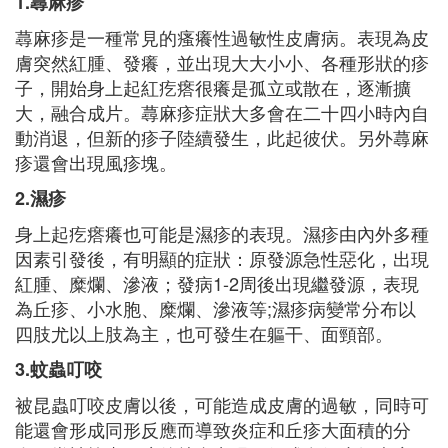
1.蕁麻疹
蕁麻疹是一種常見的瘙癢性過敏性皮膚病。表現為皮
膚突然紅腫、發癢，並出現大大小小、各種形狀的疹
子，開始身上起紅疙瘩很癢是孤立或散在，逐漸擴
大，融合成片。蕁麻疹症狀大多會在二十四小時內自
動消退，但新的疹子陸續發生，此起彼伏。另外蕁麻
疹還會出現風疹塊。
2.濕疹
身上起疙瘩癢也可能是濕疹的表現。濕疹由內外多種
因素引發後，有明顯的症狀：原發源急性惡化，出現
紅腫、糜爛、滲液；發病1-2周後出現繼發源，表現
為丘疹、小水胞、糜爛、滲液等;濕疹病變常分布以
四肢尤以上肢為主，也可發生在軀干、面頸部。
3.蚊蟲叮咬
被昆蟲叮咬皮膚以後，可能造成皮膚的過敏，同時可
能還會形成同形反應而導致炎症和丘疹大面積的分