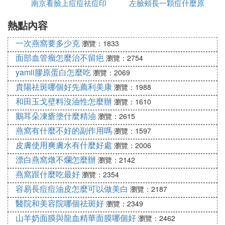
南京看臉上痘痘祛痘印
左臉頰長一顆痘什麼原
祛痘
的可能，當然除了蕁麻疹，也有可能是其他因素導致
的皮膚過敏。比如蟲咬皮炎也會出現皮膚散在，孤立
熱點內容
哪裡好
因
性紅色的疙瘩。
一次燕窩要多少克
瀏覽：1833
E. 身上長小疙瘩很癢是什麼原因
面部血管瘤怎麼治不留疤
瀏覽：2754
yamii膠原蛋白怎麼吃
瀏覽：2069
首先考慮是否有過敏因素的影響，比如某些人接觸了
貴陽祛斑哪個好先薦利美康
瀏覽：1988
花粉，或者因為進食了過熱的食物引起了過敏性的疾
和田玉戈壁料沒油性怎麼辦
病，如蕁麻疹等，這種病發病比較急劇，同時身上有
瀏覽：1610
風團塊樣的小疙瘩。另外，還伴有比較劇烈的瘙癢。
鵝耳朵凍瘡塗什麼精油
瀏覽：2615
對於蕁麻疹的治療，首先必須盡快的脫離致敏原，同
燕窩有什麼不好的副作用嗎
瀏覽：1597
時還必須服用某些抗組胺類的葯物進行治療。另外，
皮膚使用爽膚水有什麼好處
瀏覽：2006
還可考慮是否因為衛生清潔的不徹底，導致局部的蚊
漂白燕窩燉不爛怎麼辦
瀏覽：2142
蟲或者其他寄生蟲的感染、叮咬所導致。對於這些必
燕窩跟什麼吃最好
瀏覽：2354
須保持衣物的清潔乾燥，同時對於蚊蟲叮咬處必須予
容易長痘痘油皮怎麼可以做美白
以葯膏等進行塗抹，防止叮咬處的感染。
瀏覽：2187
醫院和美容院哪個祛斑好
瀏覽：2349
過敏體質（irritablethephysique） 一般是將容易發生
山羊奶面膜與龍血精華面膜哪個好
瀏覽：2462