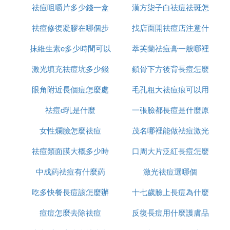
C. 身上長痘痘還癢怎麼回事
祛痘咀嚼片多少錢一盒
國
漢方柒子白祛痘祛斑怎
辦
病情分析：您的情況多見於皮膚過敏引起的，可以口
祛痘修復凝膠在哪個步
找店面開祛痘店注意什
麼樣
服潤燥止癢膠囊和維生素C，外用爐甘石洗劑或賽庚
抹維生素e多少時間可以
驟使用
萃芙蘭祛痘膏一般哪裡
麼
啶軟膏。
指導意見：最好到醫院做過敏原試驗，查看是對那些
激光填充祛痘坑多少錢
祛痘坑
鎖骨下方後背長痘怎麼
有賣
物質過敏平時避免接觸也可以採用脫敏療法。不要吃
辣的食物注意衛生如果反復發作，注意休息，多喝開
眼角附近長個痘怎麼處
毛孔粗大祛痘痕可以用
消除
水，飲食以清淡為主。
祛痘d乳是什麼
理
一張臉都長痘是什麼原
什麼
D. 我身上起了很多紅疙瘩,而且很癢,是什麼
女性爛臉怎麼祛痘
茂名哪裡能做祛痘激光
因
原因啊
祛痘類面膜大概多少時
口周大片泛紅長痘怎麼
身上起很多紅疙瘩，有可能是過敏因素導致的風團。
中成葯祛痘有什麼葯
間用一次
激光祛痘選哪個
辦
如果是紅色的風團，有可能就是蕁麻疹，因為蕁麻疹
發生以後，會出現全身皮膚散在或者是大片狀的紅色
吃多快餐長痘該怎麼辦
十七歲臉上長痘為什麼
的風團。這些紅色的風團發生以後，會伴有一定程度
的瘙癢，有的甚至會伴有一些全身的症狀，比如發燒
痘痘怎麼去除祛痘
反復長痘用什麼護膚品
或者是呼吸急促等。身上起紅疙瘩一般要考慮蕁麻疹