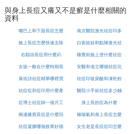
觸，同時還要使用一些具有抗過敏和清熱解毒等作用
的葯物治療。
與身上長痘又癢又不是癬是什麼相關的
資料
B. 身上長小痘痘很癢
嘴巴上和下面長痘怎麼
南京醫院激光祛痘印多
這是皮炎。神性皮炎，是一種常見慢性皮膚病，以劇
烈瘙癢，皮膚局限性苔蘚樣變為特徵。多發生在頸後
臉上長痘怎麼快速去除
治
白瓷娃娃和點陣激光祛
少錢
部或其兩側、肘窩、前臂、大腿、小腿等。其病因與
右額頭長痘用什麼葯
睡覺前臉上塗什麼祛痘
痘印哪個好
植物神經功能紊亂有關。過度緊張、興奮、憂郁、疲
勞、焦慮、急躁以及生活環境的改變，都可能是神經
女孩一般在什麼時期長
安醫和省立哪個祛痘坑
印
性皮炎的誘因。局部刺激、撓抓、衣領的摩擦、過敏
體質、吃刺激性食物等，也可能引起神經性皮炎。
萊依詩祛痘精華哪裡買
痘
祛痘印玻尿酸和凍乾粉
痘印好
飲食注意
祛痘痘和痘印用什麼產
醫院小手術祛痘多少錢
哪個好
1、清淡飲食
2、忌食魚蝦海鮮及辛辣刺激食物
痘博士祛痘師一個月工
品
身上長的痘為什麼
一次
禁忌
兩邊腋窩長痘是什麼回
資多少
豬喘氣和身上長痘怎麼
1、避免搔抓
2、避免用熱水洗澡
祛痘凝膠哪個效果好德
事
女生老是長痘痘印怎麼
治療