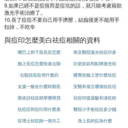
9.如果已經不是痘痕而是痘坑的話，就只能考慮藉助
激光手術治療了。
10.長了痘痘不要自己用手擠壓，結痂後更不能用手
扣掉，不吃辛
與痘印怎麼美白祛痘相關的資料
嘴巴上和下面長痘怎麼
南京醫院激光祛痘印多
臉上長痘怎麼快速去除
治
白瓷娃娃和點陣激光祛
少錢
右額頭長痘用什麼葯
睡覺前臉上塗什麼祛痘
痘印哪個好
女孩一般在什麼時期長
安醫和省立哪個祛痘坑
印
萊依詩祛痘精華哪裡買
痘
祛痘印玻尿酸和凍乾粉
痘印好
祛痘痘和痘印用什麼產
醫院小手術祛痘多少錢
哪個好
痘博士祛痘師一個月工
品
身上長的痘為什麼
一次