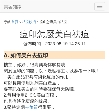
美容知識
切
換
導
航
導航:
首頁
>
祛痘妙招
> 痘印怎麼美白祛痘
痘印怎麼美白祛痘
發布時間：2023-08-19 14:26:11
A. 如何美白去痘印
樓主，你好，很高興為你解答哦，
關於痘印的問題，以下幾點樓主可以參考一下哦！
1.美白產品都具有淡化痘痕的作用，
可以長期使用系列美白產品，
要牢記在美白的同時要確保每天防曬。
2.每周使用2~3次美白面膜，
也具有淡化痘痕的效果。
3.堅持定期
去角質
很重要，