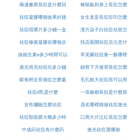
兩邊腋窩長痘是什麼回
資多少
豬喘氣和身上長痘怎麼
祛痘凝膠哪個效果好德
事
女生老是長痘痘印怎麼
治療
祛痘咀嚼片多少錢一盒
國
漢方柒子白祛痘祛斑怎
辦
祛痘修復凝膠在哪個步
找店面開祛痘店注意什
麼樣
抹維生素e多少時間可以
驟使用
萃芙蘭祛痘膏一般哪裡
麼
激光填充祛痘坑多少錢
祛痘坑
鎖骨下方後背長痘怎麼
有賣
眼角附近長個痘怎麼處
毛孔粗大祛痘痕可以用
消除
祛痘d乳是什麼
理
一張臉都長痘是什麼原
什麼
女性爛臉怎麼祛痘
茂名哪裡能做祛痘激光
因
祛痘類面膜大概多少時
口周大片泛紅長痘怎麼
中成葯祛痘有什麼葯
間用一次
激光祛痘選哪個
辦