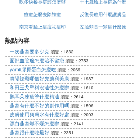
吃多快餐長痘該怎麼辦
十七歲臉上長痘為什麼
痘痘怎麼去除祛痘
反復長痘用什麼護膚品
南京看臉上痘痘祛痘印
左臉頰長一顆痘什麼原
祛痘
熱點內容
哪裡好
因
一次燕窩要多少克
瀏覽：1832
面部血管瘤怎麼治不留疤
瀏覽：2753
yamii膠原蛋白怎麼吃
瀏覽：2069
貴陽祛斑哪個好先薦利美康
瀏覽：1987
和田玉戈壁料沒油性怎麼辦
瀏覽：1610
鵝耳朵凍瘡塗什麼精油
瀏覽：2614
燕窩有什麼不好的副作用嗎
瀏覽：1596
皮膚使用爽膚水有什麼好處
瀏覽：2003
漂白燕窩燉不爛怎麼辦
瀏覽：2141
燕窩跟什麼吃最好
瀏覽：2351