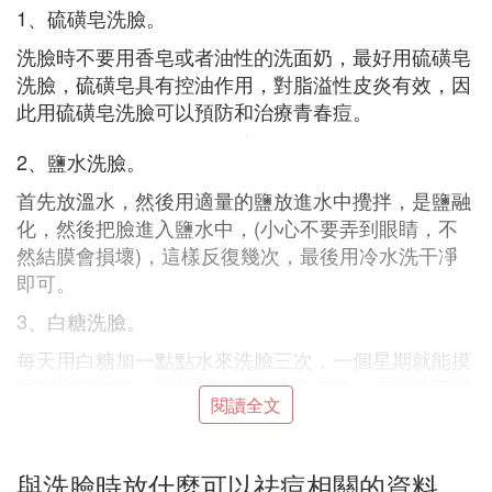
1、硫磺皂洗臉。
洗臉時不要用香皂或者油性的洗面奶，最好用硫磺皂
洗臉，硫磺皂具有控油作用，對脂溢性皮炎有效，因
此用硫磺皂洗臉可以預防和治療青春痘。
2、鹽水洗臉。
首先放溫水，然後用適量的鹽放進水中攪拌，是鹽融
化，然後把臉進入鹽水中，(小心不要弄到眼睛，不
然結膜會損壞)，這樣反復幾次，最後用冷水洗干凈
即可。
3、白糖洗臉。
每天用白糖加一點點水來洗臉三次，一個星期就能摸
得到光滑白嫩，而且對暗瘡印非常有效，有興趣可以
閱讀全文
試試，最主要是持之以恆，而且是最廉價的化妝品
了。
4、鮮奶洗面。
與洗臉時放什麼可以祛痘相關的資料