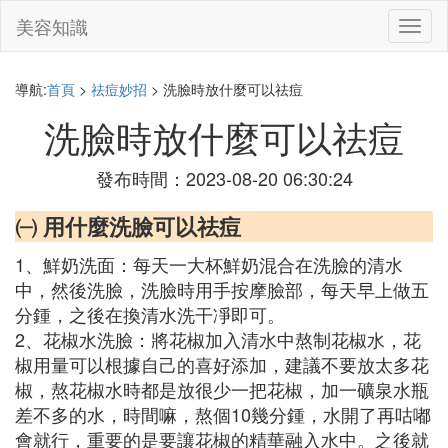
美容知識
切
換
導
航
導航:
首頁
>
祛痘妙招
> 洗臉時放什麼可以祛痘
洗臉時放什麼可以祛痘
發布時間：2023-08-20 06:30:24
㈠ 用什麼洗臉可以祛痘
1、鮮奶洗面：每天一大杯鮮奶混合在洗臉的清水
中，然後洗臉，洗臉時用手按摩臉部，每天早上做五
分鍾，之後在換清水洗干凈即可。
2、花椒水洗臉：將花椒加入清水中熬制花椒水，花
椒用量可以根據自己的喜好添加，建議不要放太多花
椒，熬花椒水時都是放很少一把花椒，加一礦泉水瓶
差不多的水，時間嘛，熬個10幾分鍾，水開了再咕嘟
會就行，重要的是要讓花椒的精華融入水中。之後就