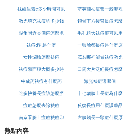
象，處於青春期的人會因為虛火旺盛而出現長痘的現
抹維生素e多少時間可以
驟使用
萃芙蘭祛痘膏一般哪裡
麼
象，但它也是讓很多人非常苦惱的問題，可以通過日
常的洗臉來去除痘痘，下面就來看看用什麼洗臉可以
激光填充祛痘坑多少錢
祛痘坑
鎖骨下方後背長痘怎麼
有賣
去痘痘。
眼角附近長個痘怎麼處
毛孔粗大祛痘痕可以用
消除
用什麼洗臉可以去痘痘1
祛痘d乳是什麼
理
一張臉都長痘是什麼原
什麼
1、用白醋洗臉
女性爛臉怎麼祛痘
茂名哪裡能做祛痘激光
因
白醋具有消炎殺菌的作用，而臉上長痘的原因之一是
因為臉上還有蟎蟲和細菌，所以用白醋洗臉，不僅可
祛痘類面膜大概多少時
口周大片泛紅長痘怎麼
以起到美白的作用，還可以起到祛痘的作用。不過白
中成葯祛痘有什麼葯
間用一次
激光祛痘選哪個
辦
醋屬於刺激性的，是不能直接用來洗臉的，需要兌水
之後才能用來洗臉，一般白醋和水的比例是一比三，
吃多快餐長痘該怎麼辦
十七歲臉上長痘為什麼
還可以加入適量的鹽，鹽也具有消炎殺菌的作用。
痘痘怎麼去除祛痘
反復長痘用什麼護膚品
2、用去蟎蟲肥皂洗臉
南京看臉上痘痘祛痘印
左臉頰長一顆痘什麼原
祛痘
很多人可能不知道自己長痘痘的原因是由於臉上的蟎
蟲比較多，蟎蟲的繁殖能力是非常強大的，所以很容
熱點內容
哪裡好
因
易使整個臉部都長滿了蟎蟲。現在市面上有很多去蟎