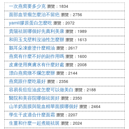
一次燕窩要多少克
蟲的肥皂是專門用來洗臉，去除蟎蟲的。臉上有痘痘
瀏覽：1834
的人可以每個星期用兩三次去蟎蟲肥皂來洗臉，不過
面部血管瘤怎麼治不留疤
瀏覽：2756
最好不要天天用。
yamii膠原蛋白怎麼吃
瀏覽：2072
3、洗面奶
貴陽祛斑哪個好先薦利美康
瀏覽：1989
和田玉戈壁料沒油性怎麼辦
瀏覽：1613
空氣中含有很多的有害成分和粉塵，一天下來大家的
鵝耳朵凍瘡塗什麼精油
臉上多多少少都會吸附粉塵，如果不注意清潔的話就
瀏覽：2617
很容易引發長痘。洗面奶具有清潔皮膚和洗去粉塵的
燕窩有什麼不好的副作用嗎
瀏覽：1600
作用，所以如果不想長痘的話，就要早上和晚上都用
皮膚使用爽膚水有什麼好處
瀏覽：2008
洗面奶清潔臉部。
漂白燕窩燉不爛怎麼辦
瀏覽：2144
用什麼洗臉可以去痘印
燕窩跟什麼吃最好
瀏覽：2356
容易長痘痘油皮怎麼可以做美白
瀏覽：2188
1、鮮奶洗臉
醫院和美容院哪個祛斑好
瀏覽：2350
每天取一大杯鮮奶混合在洗臉的清水中，洗臉，洗臉
山羊奶面膜與龍血精華面膜哪個好
瀏覽：2464
時用手按摩臉，每天早上5分鍾，換水洗凈即可。
學生干皮適合什麼面霜
瀏覽：2207
2、硫磺皂洗臉祛痘
生薑和什麼一起煮能祛斑
瀏覽：2024
洗臉時不要用肥皂或油性洗面奶，最好用硫磺皂洗