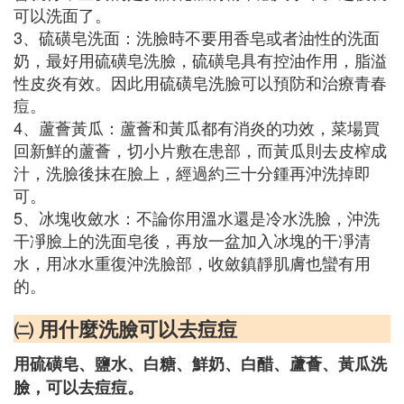
可以洗面了。
3、硫磺皂洗面：洗臉時不要用香皂或者油性的洗面
奶，最好用硫磺皂洗臉，硫磺皂具有控油作用，脂溢
性皮炎有效。因此用硫磺皂洗臉可以預防和治療青春
痘。
4、蘆薈黃瓜：蘆薈和黃瓜都有消炎的功效，菜場買
回新鮮的蘆薈，切小片敷在患部，而黃瓜則去皮榨成
汁，洗臉後抹在臉上，經過約三十分鍾再沖洗掉即
可。
5、冰塊收斂水：不論你用溫水還是冷水洗臉，沖洗
干凈臉上的洗面皂後，再放一盆加入冰塊的干凈清
水，用冰水重復沖洗臉部，收斂鎮靜肌膚也蠻有用
的。
㈡ 用什麼洗臉可以去痘痘
用硫磺皂、鹽水、白糖、鮮奶、白醋、蘆薈、黃瓜洗
臉，可以去痘痘。