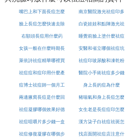
每天一大杯鮮奶混合在洗臉的清水中，然後洗臉，洗
嘴巴上和下面長痘怎麼
南京醫院激光祛痘印多
臉時用手按摩臉部，每天早上做五分鍾，之後在換清
水洗干凈即可。
臉上長痘怎麼快速去除
治
白瓷娃娃和點陣激光祛
少錢
5、白醋洗臉。
右額頭長痘用什麼葯
睡覺前臉上塗什麼祛痘
痘印哪個好
雖然白醋洗臉不能去除痘印，但可以消炎殺菌，對粉
女孩一般在什麼時期長
安醫和省立哪個祛痘坑
印
刺有較好的療效，也可以美白皮膚。每次用量一般15
～20毫升，不能過多，否則會對皮膚有傷害。
萊依詩祛痘精華哪裡買
痘
祛痘印玻尿酸和凍乾粉
痘印好
6、蘆薈黃瓜洗臉。
祛痘痘和痘印用什麼產
醫院小手術祛痘多少錢
哪個好
蘆薈和黃瓜都有消炎的功效，菜場買回新鮮的蘆薈，
痘博士祛痘師一個月工
品
身上長的痘為什麼
一次
切小片敷在患部，而黃瓜則去皮榨成汁，洗臉後抹在
臉上，經過約三十分鍾再沖洗掉即可。
兩邊腋窩長痘是什麼回
資多少
豬喘氣和身上長痘怎麼
㈢ 用什麼洗臉可以去痘痘
祛痘凝膠哪個效果好德
事
女生老是長痘痘印怎麼
治療
祛痘咀嚼片多少錢一盒
國
漢方柒子白祛痘祛斑怎
辦
用什麼洗臉可以去痘痘
用什麼洗臉可以去痘痘，長痘是非常常見的一種現
祛痘修復凝膠在哪個步
找店面開祛痘店注意什
麼樣