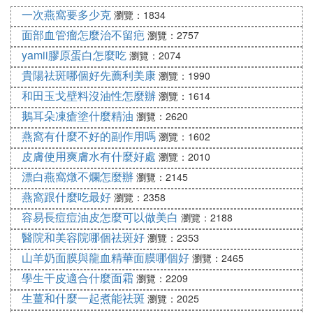
按摩各穴3次，每次約10分鍾。
一次燕窩要多少克
瀏覽：1834
面部血管瘤怎麼治不留疤
瀏覽：2757
少吃甜食、脂肪，忌酒及辛辣刺激性食物，多食蔬菜
yamii膠原蛋白怎麼吃
如豆芽、油菜、茼蒿、冬瓜、絲瓜、苦瓜以及水果，
瀏覽：2074
常飲綠豆湯，多食含植物纖維的食品。
貴陽祛斑哪個好先薦利美康
瀏覽：1990
和田玉戈壁料沒油性怎麼辦
瀏覽：1614
中醫拔罐是通過物理的刺激和負壓人為造成毛細血管
破裂淤血，調動人體幹細胞修復功能，及壞死血細胞
鵝耳朵凍瘡塗什麼精油
瀏覽：2620
吸收功能，能促進血液循環，激發精氣，調理氣血，
燕窩有什麼不好的副作用嗎
瀏覽：1602
達到提高和調節人體免疫力的作用。中醫拔罐祛痘往
皮膚使用爽膚水有什麼好處
瀏覽：2010
往與刺絡放血並用，在刺絡的基礎上拔罐，通過負壓
漂白燕窩燉不爛怎麼辦
瀏覽：2145
的吸收，使得出血增加，使得泄熱的力量增加。
燕窩跟什麼吃最好
瀏覽：2358
如何化妝不加重痘痘危機
容易長痘痘油皮怎麼可以做美白
瀏覽：2188
首先在化妝前，要注意臉部清潔，最好選用具有控
醫院和美容院哪個祛斑好
瀏覽：2353
制、清潔油脂功能的潔面產品。而後，選擇不含油脂
山羊奶面膜與龍血精華面膜哪個好
瀏覽：2465
配方的粉底。此外，補妝時也要注意，事先用吸油紙
學生干皮適合什麼面霜
瀏覽：2209
吸去臉上油脂。最後，派對結束後的卸妝也是防止痘
生薑和什麼一起煮能祛斑
瀏覽：2025
痘加重的關鍵。