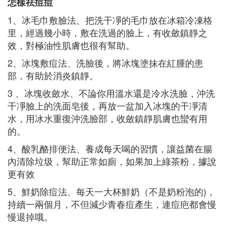
怎樣祛痘痘
1、冰毛巾敷臉法、把洗干凈的毛巾放在冰箱冷凍格
里，經過幾小時，敷在洗過的臉上，有收斂鎮靜之
效，對極油性肌膚也很有幫助。
2、冰塊敷痘法、洗臉後，將冰塊塗抹在紅腫的患
部，有助於消炎鎮靜。
3 、冰塊收斂水、不論你用溫水還是冷水洗臉，沖洗
干凈臉上的洗面皂後，再放一盆加入冰塊的干凈清
水，用冰水重復沖洗臉部，收斂鎮靜肌膚也蠻有用
的。
4、酸乳酪排便法、養成每天喝的習慣，讓益菌在腸
內清除垃圾，幫助正常如廁，如果加上綠茶粉，據說
更有效
5、鮮奶除痘法、每天一大杯鮮奶（不是奶粉泡的)，
持續一兩個月，不但減少青春痘產生，連痘疤都會慢
慢退掉哦。