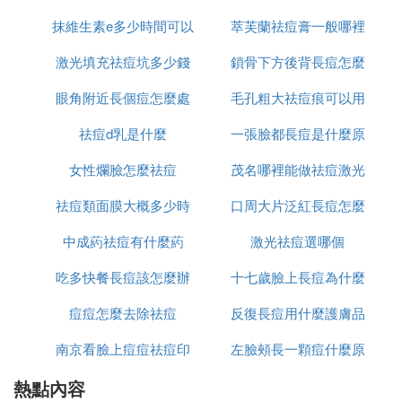
生素C、
膠原蛋白
等，可以促進代謝、抑制黑色素生
成。
抹維生素e多少時間可以
驟使用
萃芙蘭祛痘膏一般哪裡
麼
將100克綠豆研成細粉，倒入適量的溫開水，做成綠
激光填充祛痘坑多少錢
祛痘坑
鎖骨下方後背長痘怎麼
有賣
豆霜（呈糊狀)，裝進一個干凈的瓶裝里備用。每晚
眼角附近長個痘怎麼處
毛孔粗大祛痘痕可以用
消除
臨睡前，先將臉部洗靜擦乾，然後塗擦上綠豆霜適
量，並以雙手食、中、無名指指腹輕輕塗抹，堅持10
祛痘d乳是什麼
理
一張臉都長痘是什麼原
什麼
～20分鍾。每天使用，使用一段時間（1—2個月)
後，青春痘明顯改善。
女性爛臉怎麼祛痘
茂名哪裡能做祛痘激光
因
少男少女面部最容易患痤瘡（青春痘)，可打爛新鮮
祛痘類面膜大概多少時
口周大片泛紅長痘怎麼
枸杞子後，跟您日常塗面霜一樣在面部塗抹枸杞。每
中成葯祛痘有什麼葯
間用一次
激光祛痘選哪個
辦
天塗1～2次，大概7～10天後，可以看到青春痘明顯
被改善。
吃多快餐長痘該怎麼辦
十七歲臉上長痘為什麼
選大椎、脾俞、足三里、合谷、三陰交諸穴，針刺用
痘痘怎麼去除祛痘
反復長痘用什麼護膚品
平補平瀉法，得氣後留針30分鍾，每天1次，7次為1
個療程。
南京看臉上痘痘祛痘印
左臉頰長一顆痘什麼原
祛痘
以患者雙側耳部肺穴為主穴，配以神門、交感、內分
熱點內容
哪裡好
因
泌、皮質下穴，埋王不留行籽，外用膠布固定，每日