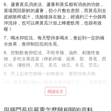
6、蘆薈黃瓜消炎法、蘆薈和黃瓜都有消炎的功效，
菜場買回新鮮的蘆薈，切小片敷在患部，而黃瓜則去
皮絕敗榨成汁，洗臉後抹在臉上，經過約三十分鍾再
沖洗掉，也可以將黃瓜汁加上蜂蜜飲用，也很有效
喔！
7、喝水抑痘法、每天堅持多喝水，會起到一定的補
水效果，會抑制痘痘的生長。
8、控制飲食抑痘法、不吃辛辣、油炸、刺激性食
物，多吃水果蔬菜（檸虧祥檬、蘋果、梨、香蕉、西
紅柿、獼猴桃、西瓜、黃瓜、絲瓜、冬瓜、苦瓜)
9、早上起來空腹喝一杯蜂蜜水，要堅持每天喝。
10、每天用白糖加一點點水來洗臉三次，一個星期就
能摸得到光滑白嫩，而且對暗瘡印非常有效，有興趣
閱讀全文
可以試試，最主要是持之以恆！
祛痘預防重於治療
與腦門長痘嚴重怎麼辦相關的資料