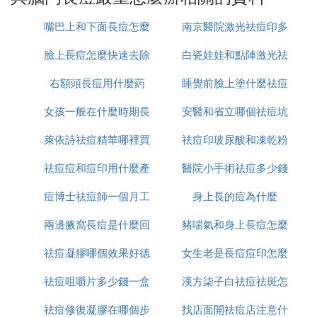
有很多人認為，年輕時長青春痘沒關系，只要青春期
一過，皮膚自然恢復原樣，這個錯誤觀念不知誤了多
嘴巴上和下面長痘怎麼
南京醫院激光祛痘印多
少青春肌膚！事實上，痘印一旦形成，便在臉上留下
永久的痕跡，因此皮膚科醫師一再強調，所有治療方
臉上長痘怎麼快速去除
治
白瓷娃娃和點陣激光祛
少錢
法，都比不上從源頭「抗痘」來得有效銷宏搏。
右額頭長痘用什麼葯
睡覺前臉上塗什麼祛痘
痘印哪個好
額頭老是反復長痘痘怎麼辦2
女孩一般在什麼時期長
安醫和省立哪個祛痘坑
印
如何除痘痘
萊依詩祛痘精華哪裡買
痘
祛痘印玻尿酸和凍乾粉
痘印好
如果說痘痘還在不斷的冒，而且肌膚是處於出油的時
祛痘痘和痘印用什麼產
醫院小手術祛痘多少錢
哪個好
候就是預防痘印最好的時候，這個時候千萬不要擠壓
痘痘，可以使用抗痘和控油的護膚品進行護理。如果
痘博士祛痘師一個月工
品
身上長的痘為什麼
一次
青春痘已經得到很大程度的解決，可以使用一些護膚
精華素，可以調理膚色均勻，消除暗沉。
兩邊腋窩長痘是什麼回
資多少
豬喘氣和身上長痘怎麼
青春痘即使是痊癒了同樣也會留下疤痕的情況，這主
祛痘凝膠哪個效果好德
事
女生老是長痘痘印怎麼
治療
要是因為發炎的部分黑色素增加的原因，因而導致紅
祛痘咀嚼片多少錢一盒
國
漢方柒子白祛痘祛斑怎
辦
色素的沉澱殘留，然而青春痘的痕跡有時候會變成黑
斑，為了防止這種現象產生，可以內服維生素E、維
祛痘修復凝膠在哪個步
找店面開祛痘店注意什
麼樣