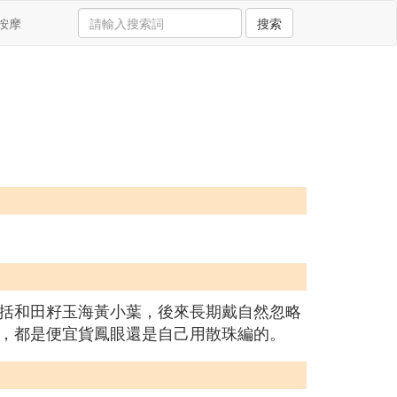
按摩
搜索
括和田籽玉海黃小葉，後來長期戴自然忽略
，都是便宜貨鳳眼還是自己用散珠編的。