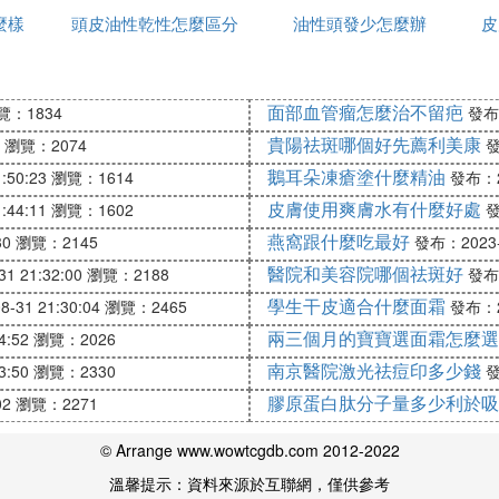
麼樣
頭皮油性乾性怎麼區分
行
油性頭發少怎麼辦
膚品
皮
無心地傷害到身邊的人。陰沉木金絲楠手串其原木深沉於
之人很好的開運配飾，深藏水底的低調和深沉會傳達給一
面部血管瘤怎麼治不留疤
覽：1834
發布：
貴陽祛斑哪個好先薦利美康
瀏覽：2074
發
鵝耳朵凍瘡塗什麼精油
:50:23
瀏覽：1614
發布：20
皮膚使用爽膚水有什麼好處
:44:11
瀏覽：1602
發
口舌是非，所以，一定要謹言慎行，處處小心，遇事要沉
燕窩跟什麼吃最好
30
瀏覽：2145
發布：2023-0
尚，丈夫多臂纏金鐲，手弄椰珠……」椰殼能讓使人性情溫
醫院和美容院哪個祛斑好
1 21:32:00
瀏覽：2188
發布：
學生干皮適合什麼面霜
-31 21:30:04
瀏覽：2465
發布：20
兩三個月的寶寶選面霜怎麼選
4:52
瀏覽：2026
探求人類精神領域的內涵，這會讓他們看起來像離群索居
南京醫院激光祛痘印多少錢
3:50
瀏覽：2330
發
予他們積極與人溝通的神秘力量，提升人氣和運勢！>>>
膠原蛋白肽分子量多少利於吸
02
瀏覽：2271
© Arrange www.wowtcgdb.com 2012-2022
表現和被鑒賞的機會，渴望生活在充滿藝術和美好幻想的
溫馨提示：資料來源於互聯網，僅供參考