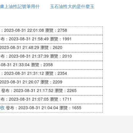
膚上油性記號筆用什
存
玉石油性大的是什麼玉
發
水流河道中成百上千年，練就了深沉、低
麼能擦掉
個人保持謙和與仁讓的信息，讓擁有尊貴氣
2023-08-31 22:01:08
瀏覽：2758
布：2023-08-31 21:58:49
瀏覽：1991
23-08-31 21:48:29
瀏覽：2620
布：2023-08-31 21:37:39
瀏覽：2010
著冷靜。佩椰殼佛珠，冬不涼手，夏不畏
8-31 21:33:04
瀏覽：2358
和穩重大度，提醒我們遇事冷靜。>>>>
2023-08-31 21:31:12
瀏覽：2354
23-08-31 21:26:07
瀏覽：2209
發布：2023-08-31 21:17:52
瀏覽：2265
的隱士，孤僻且不易接近。佩戴南紅手串，
布：2023-08-31 21:07:05
瀏覽：1711
>
收
發布：2023-08-31 21:04:04
瀏覽：1655
意境中。橄欖核手串的存在帶給屬豬的文玩