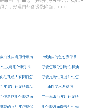
拚命的工作而忘記好好的享受生活。蜜蠟會
了，好運自然會慢慢降臨。>>>>
青金石的顏色以藍色為基色，而在中國民間
。>>>>
8歲油性皮膚用什麼清
蠟油皮的包怎麼保養
手串是屬馬開運的不錯選擇，綠松石手串能
油性皮膚用什麼手法
潔面膜
頭發怎麼分別乾性和油
然就會接踵而至。>>>>羊——黃花梨
皮毛孔粗大有閉口怎
頭發是乾性還是油性怎
性
別人的反感。黃花梨是唯一適合他們佩戴的
性皮膚用什麼護膚品
麼上粉底
油性發水怎麼選
麼判斷
運的黃花梨就成了他們的不二之選，他們唯
性偏敏感用什麼潔面
可以祛痘
二十歲混油皮用什麼護
風乾的豆油皮怎麼保
用什麼洗頭能去油性頭
膚品