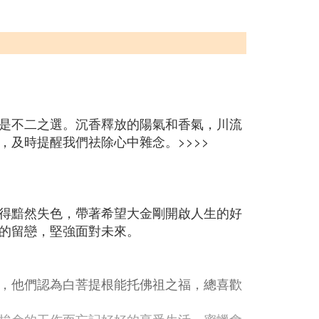
是不二之選。沉香釋放的陽氣和香氣，川流
及時提醒我們祛除心中雜念。>>>>
得黯然失色，帶著希望大金剛開啟人生的好
的留戀，堅強面對未來。
，他們認為白菩提根能托佛祖之福，總喜歡