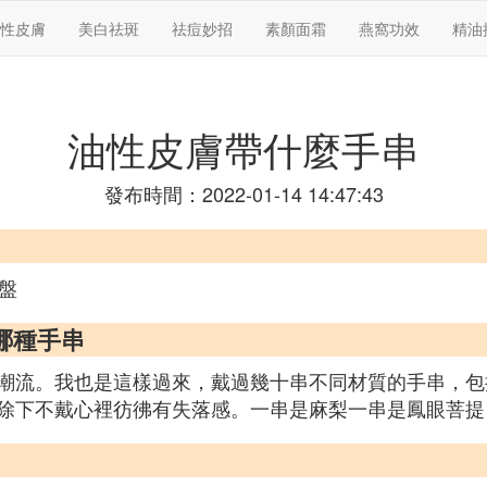
性皮膚
美白祛斑
祛痘妙招
素顏面霜
燕窩功效
精油
油性皮膚帶什麼手串
發布時間：2022-01-14 14:47:43
盤
哪種手串
潮流。我也是這樣過來，戴過幾十串不同材質的手串，包
除下不戴心裡彷彿有失落感。一串是麻梨一串是鳳眼菩提