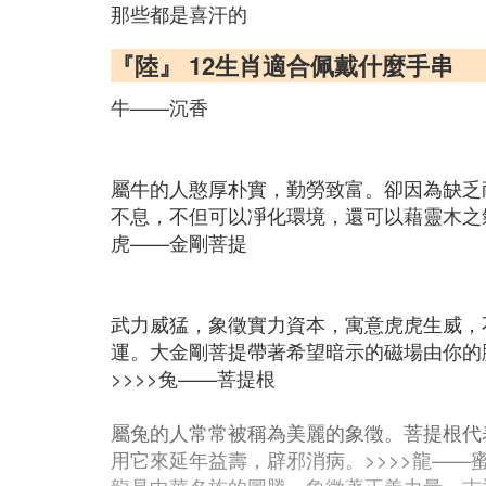
那些都是喜汗的
『陸』 12生肖適合佩戴什麼手串
牛——沉香
屬牛的人憨厚朴實，勤勞致富。卻因為缺乏
不息，不但可以凈化環境，還可以藉靈木之
虎——金剛菩提
武力威猛，象徵實力資本，寓意虎虎生威，
運。大金剛菩提帶著希望暗示的磁場由你的
>>>>兔——菩提根
屬兔的人常常被稱為美麗的象徵。菩提根代
用它來延年益壽，辟邪消病。>>>>龍——