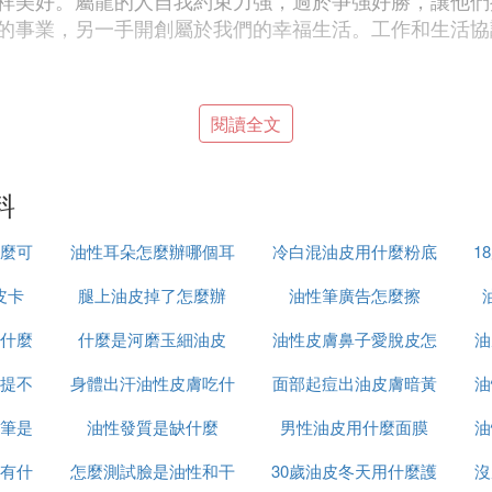
祥美好。屬龍的人自我約束力強，過於爭強好勝，讓他們
的事業，另一手開創屬於我們的幸福生活。工作和生活協調
閱讀全文
，蛇也是智慧的化身。佩戴青金石被認為是富有的標志。
一般的夢境，同時它還是一種「平和、祥瑞和善良」的象徵
料
麼可
油性耳朵怎麼辦哪個耳
冷白混油皮用什麼粉底
1
深沉的外表難免給人留下孤傲且冷若冰霜的印象。綠松石
皮卡
腿上油皮掉了怎麼辦
液好
油性筆廣告怎麼擦
的屬馬之人不再讓人覺得不可靠近，人氣日漸旺盛，好運自
什麼
什麼是河磨玉細油皮
油性皮膚鼻子愛脫皮怎
油
的作風會令他們在不經意間觸碰到別人的敏感神經，招致
提不
身體出汗油性皮膚吃什
面部起痘出油皮膚暗黃
麼回事
油
脾性是對自己的一種約束，因此，本身就象徵著尊貴與幸
筆是
油性發質是缺什麼
麼葯
男性油皮用什麼面膜
怎麼辦
油
>
區別
有什
怎麼測試臉是油性和干
30歲油皮冬天用什麼護
沒