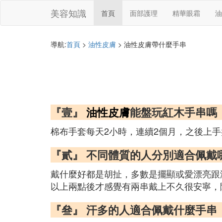
美容知識
首頁
面部護理
精華眼霜
油
導航:
首頁
>
油性皮膚
> 油性皮膚帶什麼手串
『壹』
油性皮膚
能盤玩紅木手串嗎
棉布手套每天2小時，連續2個月，之後上手
『貳』 不同體質的人分別適合佩戴
戴什麼好都是胡扯，多數是擺顯或愛漂亮跟
以上兩點後才感覺有兩串戴上不久很安寧，
『叄』 汗多的人適合佩戴什麼手串