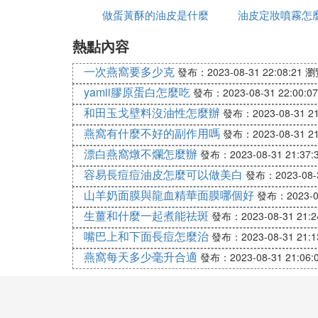
做蛋黃酥的油皮是什麼
防曬
油皮定妝噴霧怎
麼皮
屬猴的人，偶爾會抑制不住驕橫的天性，會
熱點內容
調、靜謐的本性。陰沉木金絲楠手串是屬猴
質的會更加魅力四射。>>>>
一次燕窩要多少克
發布：2023-08-31 22:08:21
瀏
雞——椰殼
yamii膠原蛋白怎麼吃
發布：2023-08-31 22:00:07
和田玉戈壁料沒油性怎麼辦
發布：2023-08-31 21
燕窩有什麼不好的副作用嗎
發布：2023-08-31 21
屬雞的人彈性小比較實際，今年還容易招惹
漂白燕窩燉不爛怎麼辦
發布：2023-08-31 21:37:
汗。清代袁枚《隨園詩話》中說：「近來習
容易長痘痘油皮怎麼可以做美白
發布：2023-08-3
狗——南紅
山羊奶面膜與龍血精華面膜哪個好
發布：2023-08
生薑和什麼一起煮能祛斑
發布：2023-08-31 21:2
屬狗的人擁有一顆無限寬容的心，他們喜歡
嘴巴上和下面長痘怎麼治
發布：2023-08-31 21:1
能幫助他們傳達出時刻關注別人的信息，賜
燕窩每天多少毫升合適
發布：2023-08-31 21:06:
豬——水晶
屬豬的人需要有能使自己的風韻和嫻雅得到