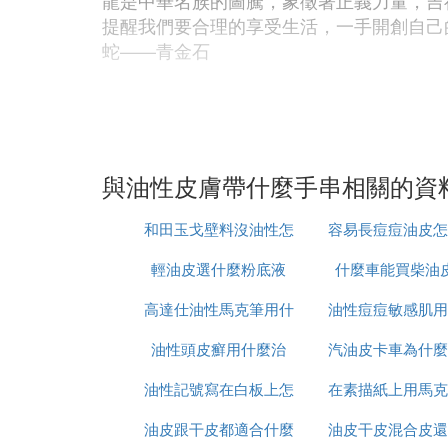
龍是中華名族的圖騰，象徵著正義力量，吉
提醒我們要合理的享受生活，一手開創自己
蛇——青金石
蛇是小龍同樣也是龍的化身，都象徵著吉祥
中，藍色正是一種希望之色，它不僅具有詩
馬——綠松石
與油性皮膚帶什麼手串相關的資
和田玉戈壁料沒油性怎
容易長痘痘油皮怎
屬馬之人總能給人留下深刻印象，但是過於
輕油皮選什麼粉底液
麼辦
什麼車能買柴油
以做美白
給屬馬的人帶來陽光、大海的韻味，讓孤冷
高達仕油性馬克筆用什
油性痘痘敏感肌用
屬羊之人愛好冒險，但毫無拘束，率性而為
油性頭皮癬用什麼治
麼稀釋液
汽油皮卡車為什麼
水乳
幸運手串，因為不喜歡教條認為收斂自己的
油性記號寫在白板上怎
在素描紙上用馬克
起速
一需要的不是改變，而是更多的幸運！>>>
猴——沉木金絲
油皮跟干皮都適合什麼
麼擦掉
水性和油性有什麼
油皮干皮混合皮還