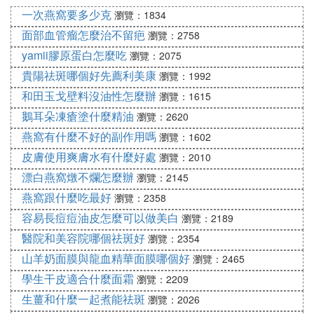
意要適度清潔，以免傷害肌膚。建議油性肌膚人群可
一次燕窩要多少克
瀏覽：1834
以選擇功效比較簡單、性質比較溫和的中性香皂或洗
面部血管瘤怎麼治不留疤
瀏覽：2758
面乳，然後用溫水清潔，一般來說，一天早晚清洗2
yamii膠原蛋白怎麼吃
瀏覽：2075
次就夠了，洗的太頻繁，反而會損傷皮膚
角質層
，並
貴陽祛斑哪個好先薦利美康
瀏覽：1992
加重出油症狀。還有就是記住：不要用洗臉刷等暴力
和田玉戈壁料沒油性怎麼辦
瀏覽：1615
儀器清潔肌膚，這樣會破壞皮膚的屏障功能，傷及皮
鵝耳朵凍瘡塗什麼精油
膚；擦臉的時候不要用力來回揉搓，正確做法是按壓
瀏覽：2620
臉部。
燕窩有什麼不好的副作用嗎
瀏覽：1602
皮膚使用爽膚水有什麼好處
瀏覽：2010
其次，油性肌膚人群洗臉後，可以選擇使用收斂性爽
膚水，以抑制油脂的分泌，油性護膚品、化妝品盡量
漂白燕窩燉不爛怎麼辦
瀏覽：2145
避免。
燕窩跟什麼吃最好
瀏覽：2358
容易長痘痘油皮怎麼可以做美白
最後，油性肌膚人群想要有效控油，還要養成良好的
瀏覽：2189
生活習慣，盡快做到：保持充足的睡眠，長期熬夜，
醫院和美容院哪個祛斑好
瀏覽：2354
容易導致內分泌紊亂，進而致使油脂分泌異常，加重
山羊奶面膜與龍血精華面膜哪個好
瀏覽：2465
出油；盡量避免食用辛辣刺激油膩的食物，因為這類
學生干皮適合什麼面霜
瀏覽：2209
食物可增加皮脂腺的活躍度，分泌更多的油脂，可以
生薑和什麼一起煮能祛斑
瀏覽：2026
多吃一些有控油效果的食物，比如蔬果、燕麥、糙米