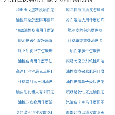
（2）畢克的控油
爽膚水
，這一款產品是我偶然在網
和田玉戈壁料沒油性怎
容易長痘痘油皮怎麼可
上購買的，因為前一段時間，因為自己作息不規律的
原因，臉上出油很多，尤其是額頭上面，很油，還有
油性耳朵怎麼辦哪個耳
麼辦
冷白混油皮用什麼粉底
以做美白
一些小小的粉刺，就看網上這一款產品評價很好，據
說控油效果很好，裡面添加了祛痘的成分，所以就買
18歲油性皮膚用什麼清
液好
蠟油皮的包怎麼保養
回來了，使用效果是真的很好，差不多兩三天之後，
輕油皮選什麼粉底液
潔面膜
什麼車能買柴油皮卡
臉上的粉刺就消失了。
腿上油皮掉了怎麼辦
油性筆廣告怎麼擦
油性皮膚怎麼護理皮膚方法2
油性皮膚用什麼手法
頭發怎麼分別乾性和油
油性肌膚有什麼特點？
高達仕油性馬克筆用什
油性痘痘敏感肌用什麼
性
油性肌膚，最明顯的的特徵就是油脂的分泌功能旺
盛，臉上很容易出油，尤其是像額頭、鼻翼這些T
什麼是河磨玉細油皮
麼稀釋液
油性皮膚鼻子愛脫皮怎
水乳
區，最容易出油；油性肌膚多偏鹼性，彈性較佳，不
易衰老；同時，很多油性肌膚的人還很容易出現毛孔
油皮毛孔粗大有閉口怎
頭發是乾性還是油性怎
麼回事
粗大、黑頭、粉刺、脂溢性皮炎等肌膚問題，所以，
油性頭皮癬用什麼治
麼上粉底
汽油皮卡車為什麼提不
麼判斷
對於油性肌膚的人，一定要做好皮膚的清潔以及控油
工作。
身體出汗油性皮膚吃什
面部起痘出油皮膚暗黃
起速