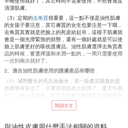
早晚使用就好了，其它時間不需要使用，不然會過度
清潔肌膚。
（3）定期的
去角質
很重要，這一點不僅是油性肌膚
的女孩子要注意，其它膚質的女生也要注意一下哦，
去角質其實就是把臉上的死皮給起吊，這樣子肌膚就
會是一個光滑緊致的狀態，還有一個好處就是可以使
臉上肌膚更好的吸收護膚品。油性肌膚選擇去角質產
品的時候，要選擇溫和水潤一點的，一周只需要使用
一次到兩次就好了。
2、適合油性肌膚使用的護膚產品有哪些
（1）城野醫生的毛孔收斂水，這一款產品我真的是
推薦過很多次了，主要就是因為太好用了，夏天快要
到了，臉上出油多，而且毛孔粗大的就女生就趕快安
排上這一款產品吧。聽這個名字就知道，精華水主打
閱讀全文
的就是收縮毛孔，使用在臉上是很好吸收的，輕輕拍
打就可以了，是清爽型的.產品，出油多的女生很適
合用。護膚品
與油性皮膚用什麼手法相關的資料