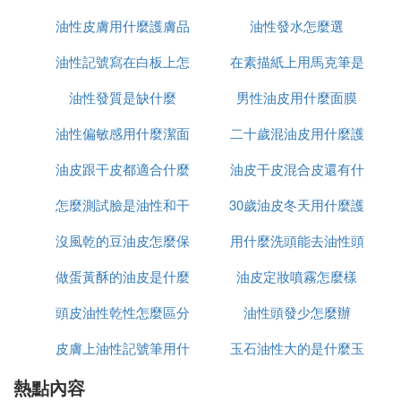
油性肌膚的4大分類：
油性皮膚用什麼護膚品
麼葯
油性發水怎麼選
怎麼辦
1、單純性油性肌膚：出油較多，沒有其他症狀。
油性記號寫在白板上怎
可以祛痘
在素描紙上用馬克筆是
2、缺水性油性肌膚：這類油性肌膚不僅出油多，還
油性發質是缺什麼
麼擦掉
水性和油性有什麼區別
男性油皮用什麼面膜
有毛孔粗大的情況。
3、痤瘡輕型油性肌膚：出油多，有白頭、黑頭、粉
油性偏敏感用什麼潔面
二十歲混油皮用什麼護
刺、毛孔粗大等症狀。
油皮跟干皮都適合什麼
油皮干皮混合皮還有什
膚品
4、痤瘡重型油性油性：不僅具備以上三種油性肌膚
怎麼測試臉是油性和干
防曬
30歲油皮冬天用什麼護
麼皮
的特徵，還具有炎症痤瘡狀況，比如丘疹、膿皰、結
節、囊腫等，是最為嚴重的一種油性肌膚，如果處理
沒風乾的豆油皮怎麼保
行
用什麼洗頭能去油性頭
膚品
不當，很容易留下疤痕。
做蛋黃酥的油皮是什麼
存
油皮定妝噴霧怎麼樣
發
大家可以根據上述分類對號入座，越往下，說明油性
肌膚的情況越嚴重，需要及時處理，以免給皮膚帶來
頭皮油性乾性怎麼區分
油性頭發少怎麼辦
嚴重傷害。
皮膚上油性記號筆用什
玉石油性大的是什麼玉
油性肌膚應該如何正確的護理？
熱點內容
麼能擦掉
首先，油性肌膚人群一定做好皮膚清潔工作，但是注