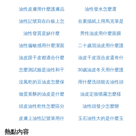
它還含有多種保濕舒緩成份，在深層潔凈肌膚的同
油性皮膚用什麼護膚品
麼葯
油性發水怎麼選
怎麼辦
時，也能讓肌膚更加的水潤清透。
油性記號寫在白板上怎
可以祛痘
在素描紙上用馬克筆是
D. 敏感混油皮洗面奶推薦 適合敏感混油皮
油性發質是缺什麼
麼擦掉
水性和油性有什麼區別
男性油皮用什麼面膜
的洗面奶
油性偏敏感用什麼潔面
二十歲混油皮用什麼護
敏感混油皮膚質的小仙女們在護膚上有很多苦惱，不
僅皮膚膚質護理比較麻煩，同時因為膚質易過敏也更
油皮跟干皮都適合什麼
油皮干皮混合皮還有什
膚品
加的難以護理，在日常潔面中也需要注意挑選洗面奶
怎麼測試臉是油性和干
防曬
30歲油皮冬天用什麼護
麼皮
產品，以下給大家推薦適合敏感混油皮的洗面奶。
敏感混油皮洗面奶推薦
沒風乾的豆油皮怎麼保
行
用什麼洗頭能去油性頭
膚品
之前是敏感肌，現在用lamer慢慢不過敏了。
膚質：
做蛋黃酥的油皮是什麼
存
油皮定妝噴霧怎麼樣
發
黑頭閉口和偶爾的痘痘還是有。混油皮，不喜油膩的
護膚品給肌膚太大負擔。
頭皮油性乾性怎麼區分
油性頭發少怎麼辦
選擇潔面產品之前， 我一般都會先看成
關於潔面：
皮膚上油性記號筆用什
玉石油性大的是什麼玉
分表。作為潔面，最重要的是表面活性劑的選擇，脂
熱點內容
麼能擦掉
肪酸(如最常見的肉蔻豆酸)+鹼類(氫氧化鈉)是典型的