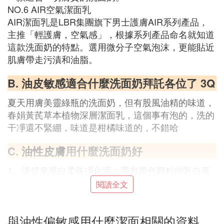
NO.6 AIR空氣潔面乳
AIR潔面乳是LBR集團旗下男士護膚AIR系列產品，
主推「輕護膚，空氣感」，根據系列產品命名就知道
這款洗面奶的特點。選用微分子空氣泡沫，更能貼近
肌膚帶走污漬和油脂。
B. 油皮敏感適合什麼洗面奶拜託各位了 3Q
夏天用膚美靈綠瓶的洗面奶，但有股風油精的味道，
春娟黃芪草本植物深層潔面乳，這個事有泡的，洗的
干凈還不緊綳，味道是柑橘味道的，不錯哈
C.
油性皮膚
用什麼洗面奶好
1、溫碧泉黑白柔珠凈化泥：帶有黑色顆粒的乳白膏
體，揉搓後黑色柔珠會消失，豐富而細膩的泡沫能帶
閱讀全文
走多餘的油脂及黑頭，去除老廢角質，清潔肌膚，洗
後清爽，同時還能為肌膚提供水分，改善肌膚暗沉無
與油性偏敏感用什麼潔面相關的資料
光澤的現象。