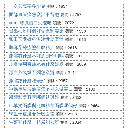
皂基潔面，SLS或者SLES 也常在開架類潔面中作為
一次燕窩要多少克
瀏覽：1834
主要清潔成分出現，基本這兩類作為主要清潔成分的
面部血管瘤怎麼治不留疤
瀏覽：2757
我都會直接淘汰。雖然有很多日系高端潔面把皂基的
yamii膠原蛋白怎麼吃
瀏覽：2072
洗感做的很好，但我還是會選擇安全的氨基酸或者A
貴陽祛斑哪個好先薦利美康
PG為主的泡沫潔面或者植物油為主的無泡潔面。另
瀏覽：1990
外，除了表活的選擇，其他成分可以不用太在意，活
和田玉戈壁料沒油性怎麼辦
瀏覽：1613
性成分在臉上停留不過一分鍾，也不會起到太大作
鵝耳朵凍瘡塗什麼精油
瀏覽：2618
用。如果對味道比較敏感，香精含量可以看一看(是
燕窩有什麼不好的副作用嗎
瀏覽：1601
否在成分表靠前)。現役的潔面大多數都在照片里，
皮膚使用爽膚水有什麼好處
瀏覽：2009
丟了的只好找官網圖了。
漂白燕窩燉不爛怎麼辦
瀏覽：2144
【自動泡沫潔面】
燕窩跟什麼吃最好
瀏覽：2357
1. Caudalie Instant Foaming Cleanser 歐緹麗潔面慕
容易長痘痘油皮怎麼可以做美白
瀏覽：2188
斯 ★★★★★ 氨基酸復配表活。便宜，有點香但可
醫院和美容院哪個祛斑好
瀏覽：2352
以接受，清潔力稍弱，泡沫有點虛，洗完不緊綳。
山羊奶面膜與龍血精華面膜哪個好
瀏覽：2464
2. Institut Esthederm Osmoclean Pure Cleansing Fo
學生干皮適合什麼面霜
瀏覽：2208
am 雅詩敦純凈潔面泡沫 ★ 氨基酸復配表活，香精很
生薑和什麼一起煮能祛斑
瀏覽：2024
靠前。特別特別香洗個臉要被熏死了，泡沫不實 一