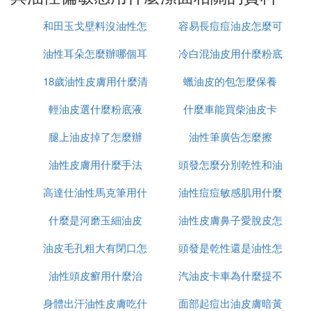
2、薇諾娜舒緩控油潔面泡沫：含有馬齒莧提取物和
和田玉戈壁料沒油性怎
容易長痘痘油皮怎麼可
榆綉線菊提取物等三重舒緩成分，溫和不刺激，能夠
減少肌膚油脂分泌，收縮毛孔，去油不緊綳，適合油
油性耳朵怎麼辦哪個耳
麼辦
冷白混油皮用什麼粉底
以做美白
性皮膚、長痘後皮膚及敏感油性皮膚的日常清潔護
理。
18歲油性皮膚用什麼清
液好
蠟油皮的包怎麼保養
3、蘇菲娜保濕泡泡潔面乳：有著豐盈細膩的泡泡，
輕油皮選什麼粉底液
潔面膜
什麼車能買柴油皮卡
可以使肌膚與手的摩擦減少，貼合肌膚，其彈力綿密
泡泡在吸走污垢的同時，也能守住肌膚原有滋潤，給
腿上油皮掉了怎麼辦
油性筆廣告怎麼擦
到肌膚足夠的美容滋養精華，它還兼備不給
角質層
造
油性皮膚用什麼手法
頭發怎麼分別乾性和油
成影響，集中清除肌膚中污垢的功效，有效的控制肌
膚的水油平衡。
高達仕油性馬克筆用什
油性痘痘敏感肌用什麼
性
4、莎娜豆乳美肌潔面乳：植物配方，不添加香料，
不含礦物，不油膩，用起泡網打出來的細密泡沫，有
什麼是河磨玉細油皮
麼稀釋液
油性皮膚鼻子愛脫皮怎
水乳
著強效的清潔力度，一般的基礎彩妝都可以卸干凈，
油皮毛孔粗大有閉口怎
頭發是乾性還是油性怎
麼回事
適合混合肌膚。
5、格蘭瑪弗蘭夢幻安妮潔面泡沫：含有人工起泡劑
油性頭皮癬用什麼治
麼上粉底
汽油皮卡車為什麼提不
麼判斷
等界面活性劑，加水就可揉出柔細豐富的泡沫，用手
身體出汗油性皮膚吃什
面部起痘出油皮膚暗黃
起速
在臉上輕輕推動泡泡，能迅速溶解污垢和彩妝殘留，