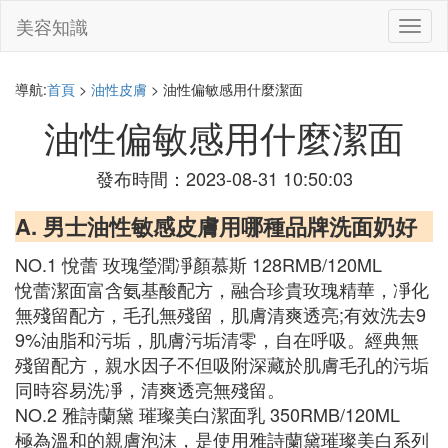
美容知識
切
換
導
航
導航:
首頁
>
油性皮膚
> 油性偏敏感用什麼潔面
油性偏敏感用什麼潔面
發布時間：2023-08-31 10:50:03
A. 男士油性敏感皮膚用哪種品牌洗面奶好
NO.1 悅蕾 玫瑰瑩潤凈顏慕斯 128RMB/120ML
悅蕾潔面富含氨基酸配方，融合珍貴玫瑰精華，凈化
無殘留配方，毛孔無殘留，肌膚清爽透亮;有效洗去9
9%油脂和污垢，肌膚污垢清零，自在呼吸。經典無
殘留配方，親水因子不但吸附深藏於肌膚毛孔的污垢
同時容易洗凈，清爽透亮無殘留。
NO.2 雅詩蘭黛 璀璨美白潔面乳 350RMB/120ML
極為溫和的親膚泡沫，是使用雅詩蘭黛璀璨美白系列