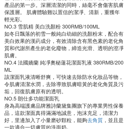
產品的第一步。深層清潔的同時，絲毫不會傷害肌膚
保護層。 肌膚體驗難以置信的潔凈、清新，重獲年
輕光彩。
NO.3 雪肌精 美白洗顏粉 300RMB/100ML
如冬日飄落的初雪一般純白幼細的洗顏粉末，配合有
美白效果的漢葯成分，有效清除含有黑色素的老化角
質和代謝所產生的老化廢物，締造光滑、透明的澄凈
肌膚。
NO.4 法國嬌蘭 純凈奧秘蓮花潔面乳液 380RMB/200
ML
該潔面乳液清晰舒爽，可快速去除防水化妝品等物，
令肌膚清潔水潤，去除導致肌膚暗黃的老化角質及污
垢，回復肌膚原有的透明。
NO.5 朗仕多功能潔面乳
身為高端護膚品牌雅詩蘭黛集團旗下的專業男性保養
品，這款潔面真得滿滿地誠意，泡沫充足，清潔力
好，里邊加入了小量磨砂顆粒，能夠
去角質
，並且是
一款適合一切膚質的洗面奶。