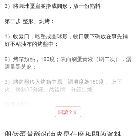
3）將圓球壓扁並擀成圓形，放一份餡料
第三步 整形、烘烤：
1）收緊口，略整成圓球形，收口朝下碼放在事先鋪
好不粘油布的烤盤中；
2）烤箱預熱，190度；表面刷蛋黃液（刷二次），灑
適量黑芝麻；
3）將烤盤移入烤箱中層，調溫度為180度， 上下
火，烤制35分鍾、然後燜十分鍾出爐
溫馨小貼士:
閱讀全文
戴手套十分不易操作，所以在製作前一定要仔細清潔
雙手；
與做蛋黃酥的油皮是什麼相關的資料