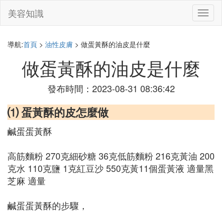
美容知識
切
換
導
航
導航:
首頁
>
油性皮膚
> 做蛋黃酥的油皮是什麼
做蛋黃酥的油皮是什麼
發布時間：2023-08-31 08:36:42
⑴ 蛋黃酥的皮怎麼做
鹹蛋蛋黃酥
高筋麵粉 270克細砂糖 36克低筋麵粉 216克黃油 200
克水 110克鹽 1克紅豆沙 550克黃11個蛋黃液 適量黑
芝麻 適量
鹹蛋蛋黃酥的步驟，