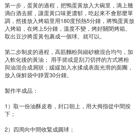
第一步，蛋黃的過程，把鴨蛋黃放入大碗里，滴上幾
滴白酒去腥，讓蛋黃口味更濃郁，吃起來不會那麼單
調，然後放入烤箱里用180度預熱5分鍾，將鴨蛋黃放
入烤箱，在烤上5分鍾，溫度不變，烤好關閉烤箱。
取出豆沙將蛋黃包裹成一個球。就可以。
第二步制皮的過程，高筋麵粉與細砂糖混合均勻，加
入軟化後的黃油； 用手搓或是刮刀切拌的方式將粉
與油混合成屑狀；緩緩加入水揉成表面光滑的面團，
放入保鮮袋中靜置30分鍾。
製作半成品：
1）取一份油酥皮卷，封口朝上，用大拇指從中間按
下；
2）四周向中間收緊成圓球；