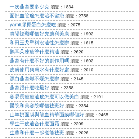
用手掌壓成圓形。用面團包住豆沙餡，收口朝下，均
一次燕窩要多少克
瀏覽：1834
勻的擺放在放置油布的烤盤內。
面部血管瘤怎麼治不留疤
瀏覽：2758
10、刷一層蛋黃液，撒一點黑芝麻或者白芝麻。
yamii膠原蛋白怎麼吃
瀏覽：2075
11、烤箱加熱到180度，放在烤箱中層加熱20分鍾左
貴陽祛斑哪個好先薦利美康
右即可。
瀏覽：1992
12.烤制過程中再刷一層蛋液。
和田玉戈壁料沒油性怎麼辦
瀏覽：1615
13.取出即可食用。
鵝耳朵凍瘡塗什麼精油
瀏覽：2620
燕窩有什麼不好的副作用嗎
瀏覽：1602
⑶ 做蛋黃酥的
油皮怎麼
做
皮膚使用爽膚水有什麼好處
瀏覽：2010
步驟
漂白燕窩燉不爛怎麼辦
瀏覽：2145
1
燕窩跟什麼吃最好
瀏覽：2358
點擊查看大圖
容易長痘痘油皮怎麼可以做美白
瀏覽：2191
准備好自己炒的綠豆沙～你也可以准備其它味道的😊
醫院和美容院哪個祛斑好
瀏覽：2354
（芋泥也非常香～）
山羊奶面膜與龍血精華面膜哪個好
步驟
瀏覽：2465
2
學生干皮適合什麼面霜
瀏覽：2209
點擊查看大圖
生薑和什麼一起煮能祛斑
瀏覽：2026
油皮部分的材料全部加入（黃油提前液化）揉大概十