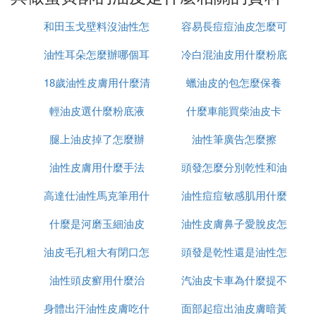
紅豆沙和鹹蛋黃自己製作，紅豆沙的製作：紅豆與水
和田玉戈壁料沒油性怎
容易長痘痘油皮怎麼可
按4：9的比例入電壓力鍋煮好後趁熱加入紅糖拌勻即
可；咸鴨蛋煮好後，去蛋白入菜，留蛋黃一分為二使
油性耳朵怎麼辦哪個耳
麼辦
冷白混油皮用什麼粉底
以做美白
用，如果喜歡吃鹹蛋黃也可以包一整個。
18歲油性皮膚用什麼清
液好
蠟油皮的包怎麼保養
烘烤之前，半成品表面刷二次蛋黃液，這樣成品顏色
輕油皮選什麼粉底液
潔面膜
什麼車能買柴油皮卡
好看，盡量刷均勻。
腿上油皮掉了怎麼辦
油性筆廣告怎麼擦
第一製作油皮時，面團要軟硬適中且要揉均勻至表面
油性皮膚用什麼手法
頭發怎麼分別乾性和油
光滑，第二鬆弛靜置過程中注意覆蓋保鮮膜以免表皮
乾燥。
高達仕油性馬克筆用什
油性痘痘敏感肌用什麼
性
⑵ 蛋黃酥的製作方法
什麼是河磨玉細油皮
麼稀釋液
油性皮膚鼻子愛脫皮怎
水乳
蛋黃酥的做法
油皮毛孔粗大有閉口怎
頭發是乾性還是油性怎
麼回事
1、水油皮的做法：麵粉500克、糖5克、軟化的黃油
油性頭皮癬用什麼治
麼上粉底
汽油皮卡車為什麼提不
麼判斷
50克，和一起搓成顆粒狀，再加水和成光滑的面團，
水65克分批加入，邊加水邊試軟硬程度，和到比普通
身體出汗油性皮膚吃什
面部起痘出油皮膚暗黃
起速