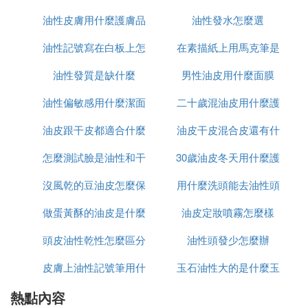
面團軟一點的程度。
油性皮膚用什麼護膚品
麼葯
油性發水怎麼選
怎麼辦
2、將面團用保鮮膜蓋好，室溫下靜置半小時。
3、油酥的原料：(低粉120克，黃油60克)也同樣和成
油性記號寫在白板上怎
可以祛痘
在素描紙上用馬克筆是
面團，軟硬程度和水油皮一樣。
4、將水油皮和油酥皮揉成均等的小圓球，水油皮：1
油性發質是缺什麼
麼擦掉
水性和油性有什麼區別
男性油皮用什麼面膜
8克，油酥皮：12克。
油性偏敏感用什麼潔面
二十歲混油皮用什麼護
5、取一塊水油皮壓成圓片，包上油酥，用手揉成圓
形。
油皮跟干皮都適合什麼
油皮干皮混合皮還有什
膚品
6、將圓形的面團擀成舌頭狀。
怎麼測試臉是油性和干
防曬
30歲油皮冬天用什麼護
麼皮
7、將面團捲成圓柱形的樣子，收口朝上放置，蓋上
保鮮膜放入冰箱靜置15分鍾。將面團取出，再一次將
沒風乾的豆油皮怎麼保
行
用什麼洗頭能去油性頭
膚品
面團擀開，然後再次捲成圓柱形，收口朝上，蓋上保
鮮膜放入冰箱靜置20分鍾。
做蛋黃酥的油皮是什麼
存
油皮定妝噴霧怎麼樣
發
8、靜置的過程中做蛋黃酥的餡，將腌制好的蛋黃切
頭皮油性乾性怎麼區分
油性頭發少怎麼辦
成兩半(可以去超市買已經腌制好的鴨蛋)，取出紅豆
沙揉成圓形，壓扁，包一半的蛋黃，再次揉成圓形，
皮膚上油性記號筆用什
玉石油性大的是什麼玉
豆沙蛋黃的餡就做好了。
熱點內容
麼能擦掉
9、把面團兩頭捏在一起，中間折一下，收口朝上，