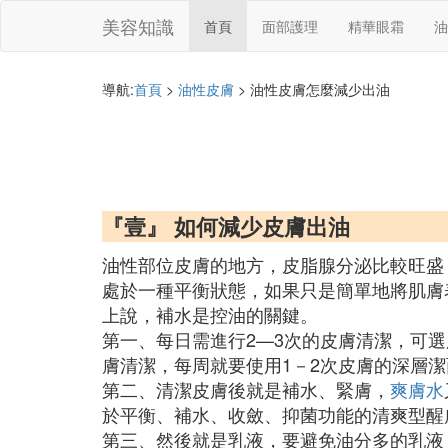
美容知識
首頁
面部護理
精華眼霜
油
導航:
首頁
>
油性皮膚
> 油性皮膚怎麼減少出油
『壹』 如何減少皮膚出油
油性部位皮膚的地方，皮脂腺分泌比較旺盛
處於一種平衡狀態，如果只是簡單地將肌膚
上說，補水是控油的關鍵。
第一、每日需進行2—3次的皮膚清潔，可
膚清潔，每周就要使用1－2次皮膚的深層
第二、清潔皮膚後就是補水、緊膚，
爽膚水
於平衡、補水、收斂、抑菌功能的清爽型醒
第三、然後就是乳液，要避免油分多的乳液