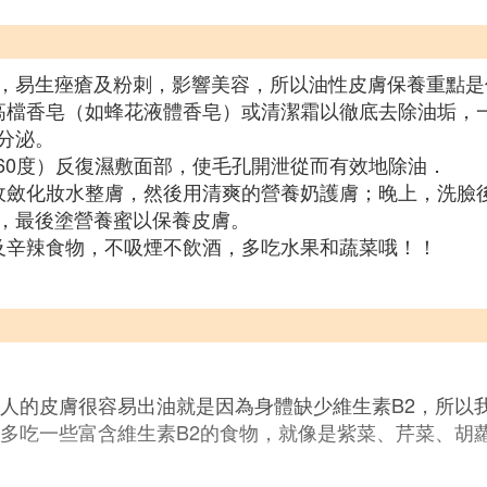
，易生痤瘡及粉刺，影響美容，所以油性皮膚保養重點是
高檔香皂（如蜂花液體香皂）或清潔霜以徹底去除油垢，
分泌。
～60度）反復濕敷面部，使毛孔開泄從而有效地除油．
收斂化妝水整膚，然後用清爽的營養奶護膚；晚上，洗臉
，最後塗營養蜜以保養皮膚。
及辛辣食物，不吸煙不飲酒，多吃水果和蔬菜哦！！
多人的皮膚很容易出油就是因為身體缺少維生素B2，所以
以多吃一些富含維生素B2的食物，就像是紫菜、芹菜、胡