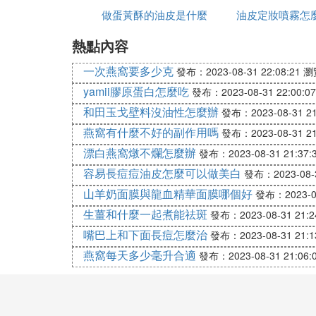
做蛋黃酥的油皮是什麼
防曬
油皮定妝噴霧怎
麼皮
人民網-油性皮膚愛出油 如何改善油性皮膚
熱點內容
人民網-臉上總是愛出油是怎麼回事？從這7
一次燕窩要多少克
發布：2023-08-31 22:08:21
瀏
『陸』 夏天油性皮膚怎麼減少出油
yamii膠原蛋白怎麼吃
發布：2023-08-31 22:00:07
戰略1：放棄鹼性多泡沫的潔面膏，改用潔
和田玉戈壁料沒油性怎麼辦
發布：2023-08-31 21
燕窩有什麼不好的副作用嗎
發布：2023-08-31 21
為了對付油脂，夏天油性皮膚者往往愛用潔
漂白燕窩燉不爛怎麼辦
發布：2023-08-31 21:37:
不含泡沫、性質較溫和的洗面乳洗臉。水溫
容易長痘痘油皮怎麼可以做美白
發布：2023-08-3
山羊奶面膜與龍血精華面膜哪個好
發布：2023-08
戰略2：用保濕爽膚水代替收縮水
生薑和什麼一起煮能祛斑
發布：2023-08-31 21:2
含酒精成分的收縮水無疑可以控制油脂分泌
嘴巴上和下面長痘怎麼治
發布：2023-08-31 21:1
用冰凍的蒸溜水代替也可以。
燕窩每天多少毫升合適
發布：2023-08-31 21:06:
戰略3：夏天晚霜當冬天日霜用