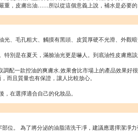
嚴重，皮膚出油……所以從這個意義上說，補水是必要的
油光、毛孔粗大、觸摸有黑頭、皮質厚硬不光滑、外觀暗
。特別是在夏天，滿臉油光更是嚇人。到底油性皮膚應該
萃取調配一款控油的爽膚水.效果會比市場上的產品效果好很
面，而且質量也有保證，讓人比較放心。
後，在選擇適合自己的化妝品。
字部位。 為了將分泌的油脂清洗干凈，建議應選擇潔凈