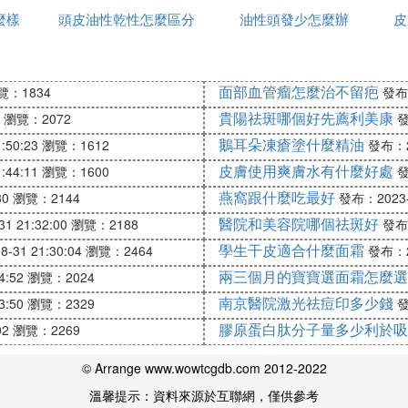
麼樣
頭皮油性乾性怎麼區分
行
油性頭發少怎麼辦
膚品
皮
個因素中找原因
面部血管瘤怎麼治不留疤
覽：1834
發布：
貴陽祛斑哪個好先薦利美康
瀏覽：2072
發
面乳
鵝耳朵凍瘡塗什麼精油
:50:23
瀏覽：1612
發布：20
皮膚使用爽膚水有什麼好處
:44:11
瀏覽：1600
發
力強的洗面皂或洗面膏洗臉去污。但其實過強的泡沫潔面
燕窩跟什麼吃最好
30
瀏覽：2144
發布：2023-0
最好在20℃左右，過熱會令皮脂水分流失，過冷又無法
醫院和美容院哪個祛斑好
1 21:32:00
瀏覽：2188
發布：
學生干皮適合什麼面霜
-31 21:30:04
瀏覽：2464
發布：20
兩三個月的寶寶選面霜怎麼選
4:52
瀏覽：2024
及收縮毛孔，但冬天用可能會讓皮膚更為乾燥。若油分分
南京醫院激光祛痘印多少錢
3:50
瀏覽：2329
發
膠原蛋白肽分子量多少利於吸
02
瀏覽：2269
© Arrange www.wowtcgdb.com 2012-2022
溫馨提示：資料來源於互聯網，僅供參考