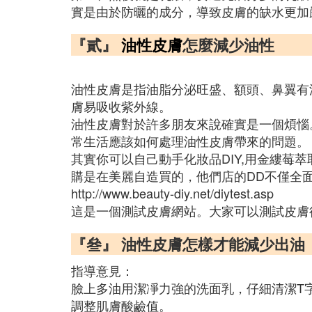
實是由於防曬的成分，導致皮膚的缺水更加
『貳』
油性皮膚
怎麼減少油性
油性皮膚是指油脂分泌旺盛、額頭、鼻翼有
膚易吸收紫外線。
油性皮膚對於許多朋友來說確實是一個煩惱
常生活應該如何處理油性皮膚帶來的問題。
其實你可以自己動手化妝品DIY,用金縷莓
購是在美麗自造買的，他們店的DD不僅全
http://www.beauty-diy.net/diytest.asp
這是一個測試皮膚網站。大家可以測試皮膚
『叄』 油性皮膚怎樣才能減少出油
指導意見：
臉上多油用潔凈力強的洗面乳，仔細清潔T
調整肌膚酸鹼值。