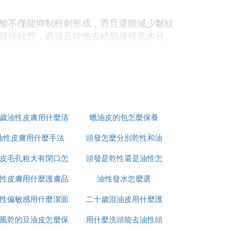
酸不僅能抑制粉刺形成，而且還能減少皺紋
最佳狀態，必須及時地去給肌膚補充水分。
8歲油性皮膚用什麼清
蠟油皮的包怎麼保養
油性皮膚用什麼手法
潔面膜
頭發怎麼分別乾性和油
人將脂肪排出身體的功能很強大，皮脂分泌
皮毛孔粗大有閉口怎
頭發是乾性還是油性怎
性
性皮膚用什麼護膚品
麼上粉底
油性發水怎麼選
麼判斷
這將影響皮膚的代謝功能，導致皮膚油脂分
性偏敏感用什麼潔面
可以祛痘
二十歲混油皮用什麼護
風乾的豆油皮怎麼保
用什麼洗頭能去油性頭
膚品