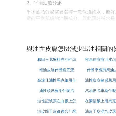
2、平衡油脂分泌
平衡油脂分泌需要選擇一款保濕補水，最好
還能平衡肌膚的油脂成分。與此同時補水是
(5)油性皮膚怎麼減少出油擴展閱讀：
油性肌膚的原因：
與油性皮膚怎麼減少出油相關的
1、地域的原因
熱帶地區的人皮膚上的油一般比較多，這也
和田玉戈壁料沒油性怎
容易長痘痘油皮怎
2、不當的飲食
輕油皮選什麼粉底液
麼辦
什麼車能買柴油
以做美白
喜歡吃高脂肪的食物是導致臉部皮膚愛出油
高達仕油性馬克筆用什
油性痘痘敏感肌用
會更旺盛。那些特別容易發胖的人應該提醒
3、不規律的生活與作息
油性頭皮癬用什麼治
麼稀釋液
汽油皮卡車為什麼
水乳
在現代社會，生活節奏變得越來越快，很多
油性記號寫在白板上怎
在素描紙上用馬克
起速
泌過多。
油皮跟干皮都適合什麼
麼擦掉
水性和油性有什麼
油皮干皮混合皮還
參考資料來源：