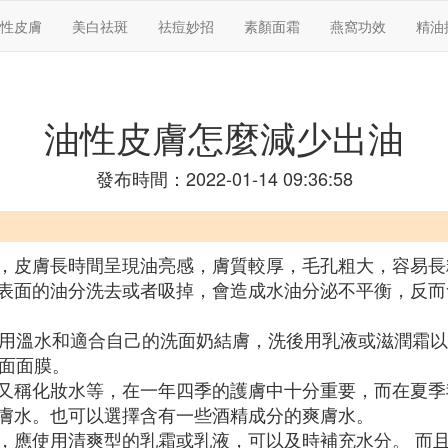
性皮膚
美白祛斑
祛痘妙招
素顏面霜
燕窩功效
精油
油性皮膚怎麼減少出油
發布時間：2022-01-14 09:36:58
，皮膚長時間呈現油亮感，膚質較厚，毛孔粗大，容易長
表面的油分洗去或者吸掉，會造成水油分泌不平衡，反而
選用溫水和適合自己的洗面奶結膚，洗後用乳液或滋潤霜
潔面面膜。
又稱化妝水等，在一年四季的護膚中十分重要，而在夏季
膚水。也可以選擇含有一些酒精成分的爽膚水。
，應使用清爽型的乳霜或乳液，可以及時補充水分。 而