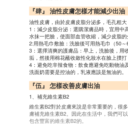
『肆』 油性皮膚怎樣才能減少出油
油性皮膚，由於皮膚皮脂分泌多，毛孔粗大
1：減少皮脂分泌：選購潔膚品時，宜用中
水抹一把臉，使面部血管收縮，減少皮脂的
2:用熱毛巾敷臉：洗臉後可用熱毛巾（50
3：選擇清爽的護膚品：早上，洗臉後，用
垢，然後用棉花蘸收斂性化妝水在臉上撲打
4：避免吃辛辣食物：飲食應避免吃動物油
洗面奶需要是控油的，乳液應該是無油的。
『伍』 怎樣改善皮膚出油
1、補充維生素B2
維生素B2對於皮膚來說是非常重要的，很
膚補充維生素B2。因此在生活中，我們可
包含豐富的維生素B2的。