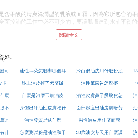
是含果酸的清爽滋潤型的乳液或面霜，因為它所包含的果
全面控油的工作中必不可少的，要讓肌膚達到水油平衡的
閱讀全文
資料
是導致臉上愛出油的原因。
麼可
油性耳朵怎麼辦哪個耳
冷白混油皮用什麼粉底
1
皮卡
腿上油皮掉了怎麼辦
液好
油性筆廣告怎麼擦
的一個直接原因，特別是新陳代謝良好的人，原因是這類
什麼
什麼是河磨玉細油皮
油性皮膚鼻子愛脫皮怎
油
自己不要在接觸油炸食品。
提不
身體出汗油性皮膚吃什
面部起痘出油皮膚暗黃
麼回事
油
人沒有良好的睡眠，就會導致內分泌失調，荷爾蒙失調，
筆是
油性發質是缺什麼
麼葯
男性油皮用什麼面膜
怎麼辦
油
區別
有什
怎麼測試臉是油性和干
30歲油皮冬天用什麼護
沒